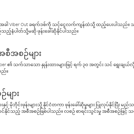
ါ Viber Out ခရက်ဒစ်ကို သင့်ငွေလက်ကျန်ထဲသို့ ထည့်ပေးပါသည်။ သင
ည့်နံပါတ်သို့မဆို ဖုန်းခေါ်ဆိုနိုင်ပါသည်။
် အစီအစဉ်များ
် Viber ၏ သက်သာသော နှုန်းထားများဖြင့် ရက် ၃၀ အတွင်း သင် ရွေးချယ်
်သည်။
ဉ်များ
့် မိုဘိုင်းဖုန်းများသို့ နိုင်ငံတကာ ဖုန်းခေါ်ဆိုမှုများ ပြုလုပ်နိုင်ပြီး
်နိုင်သည့် အစီအစဉ်ဖြစ်ပါသည်။ လစဉ် စာရင်းသွင်းမှု အစီအစဉ်ဖြင့်