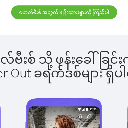
မောလ်ဗီးစ် အတွက် နှုန်းထားများကို ကြည့်ပါ
ာလ်ဗီးစ် သို့ ဖုန်းခေါ်
ber Out ခရက်ဒစ်များ ရှ