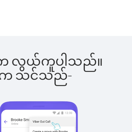
ခြင်းက လွယ်ကူပါသည်။
ိပါက သင်သည်-