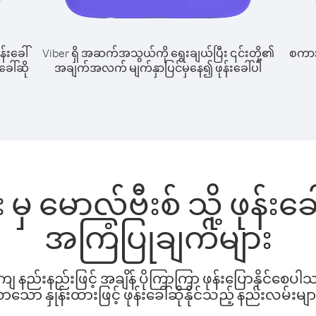
န်းခေါ်
Viber ရှိ အဆက်အသွယ်ကို ရွေးချယ်ပြီး ၎င်းတို့၏
စကားပ
ခေါ်ဆို
အချက်အလက် မျက်နှာပြင်မှနေ၍ ဖုန်းခေါ်ပါ
ှ မောလ်ဗီးစ် သို့ ဖုန်း
အကြံပြုချက်များ
နည်းနည်းဖြင့် အချိန် ပိုကြာကြာ ဖုန်းပြောနိုင်စေပ
ော နှုန်းထားဖြင့် ဖုန်းခေါ်ဆိုနိုင်သည့် နည်းလမ်းမျာ