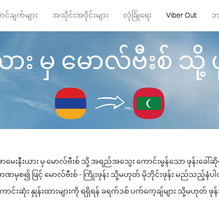
ာင်ချက်များ
အသိုင်းအဝိုင်းများ
လုံခြုံရေး
Viber Out
ဘ
 မှ မောလ်ဗီးစ် သို့ ဖုန
ာမေးနီးယား မှ မောလ်ဗီးစ် သို့ အရည်အသွေး ကောင်းမွန်သော ဖုန်းခေါ်ဆိုမ
ဏမှစ၍ ဖြင့် မောလ်ဗီးစ် - ကြိုးဖုန်း သို့မဟုတ် မိုဘိုင်းဖုန်း မည်သည့်နံပါတ်
်းဆုံး နှုန်းထားများကို ရရှိရန် ခရက်ဒစ် ပက်ကေ့ချ်များ သို့မဟုတ် ဖုန