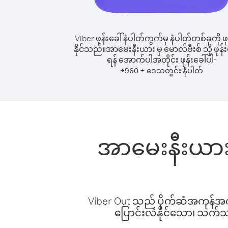
Viber ဖုန်းခေါ်နံပါတ်ကွက်မှ နံပါတ်တစ်ခုကို ဖု
နိုင်သည်။
အာမေးနီးယား မှ မောလ်ဗီးစ် သို့ ဖုန်း
ရန် အောက်ပါအတိုင်း ဖုန်းခေါ်ပါ-
+
+
960
ဒေသတွင်း နံပါတ်
အာမေးနီးယား မ
Viber Out သည် ပိုက်ဆံအကုန်အကျ 
ပြောင်းလဲနိုင်သော၊ သက်သာသ