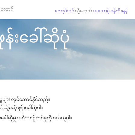
လော့ဂ်
လော့ဂ်အင်
သို့မဟုတ်
အကောင့် ဖန်တီးရန်
်းခေါ်ဆိုပုံ
ှုများ လုပ်ဆောင်နိုင်သည်။
သို့မဆို ဖုန်းခေါ်ဆိုပါ။
်းခေါ်ဆိုမှု အစီအစဉ်တစ်ခုကို ဝယ်ယူပါ။