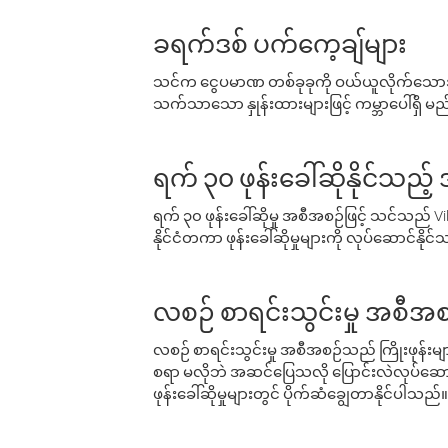
ခရက်ဒစ် ပက်ကေ့ချ်များ
သင်က ငွေပမာဏ တစ်ခုခုကို ဝယ်ယူလိုက်သောအခ
သက်သာသော နှုန်းထားများဖြင့် ကမ္ဘာပေါ်ရှိ မည်သ
ရက် ၃၀ ဖုန်းခေါ်ဆိုနိုင်သည့
ရက် ၃၀ ဖုန်းခေါ်ဆိုမှု အစီအစဉ်ဖြင့် သင်သည
နိုင်ငံတကာ ဖုန်းခေါ်ဆိုမှုများကို လုပ်ဆောင်နိုင
လစဉ် စာရင်းသွင်းမှု အစီအစ
လစဉ် စာရင်းသွင်းမှု အစီအစဉ်သည် ကြိုးဖုန်းများနှင
စရာ မလိုဘဲ အဆင်ပြေသလို ပြောင်းလဲလုပ်ဆောင
ဖုန်းခေါ်ဆိုမှုများတွင် ပိုက်ဆံချွေတာနိုင်ပါသည်။