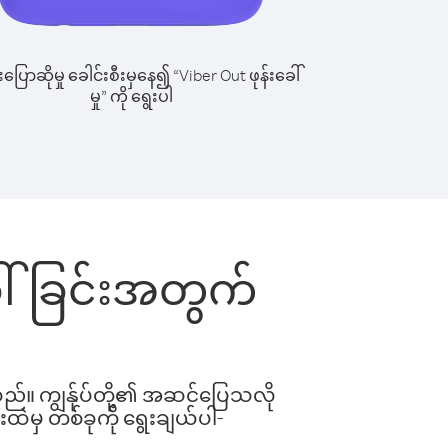
ြောဆိုမှု ခေါင်းစီးမှနေ၍ “Viber Out ဖုန်းခေါ်
မှု” ကို ရွေးပါ
ခေါ်ခြင်းအတွက်
ါသည်။ ကျွန်ုပ်တို့၏ အဆင်ပြေသလို
းထဲမှ တစ်ခုကို ရွေးချယ်ပါ-