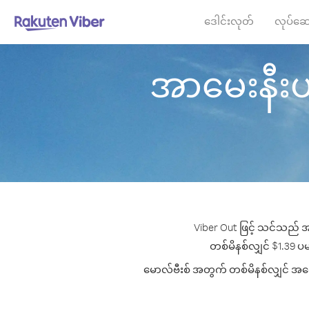
ဒေါင်းလုတ်
လုပ်ဆေ
အာမေးနီးယား
Viber Out ဖြင့် သင်သည် အ
တစ်မိနစ်လျှင် $1.39 ပမာ
မောလ်ဗီးစ် အတွက် တစ်မိနစ်လျှင် အကောင