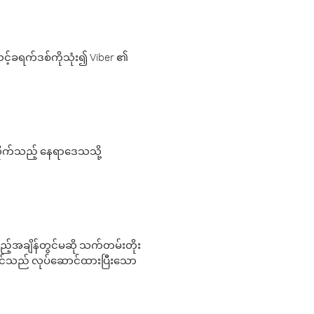
့်ခရက်ဒစ်ကိုသုံး၍ Viber ၏
လိုက်သည့် နေရာဒေသသို့
 မည်သည့်အချိန်တွင်မဆို သက်တမ်းတိုး
 သင်သည် လုပ်ဆောင်ထားပြီးသော