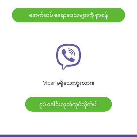
နောက်ထပ် နေရာဒေသများကို ရှာရန်
Viber မရှိသေးဘူးလား။
ခုပဲ ဒေါင်းလုတ်လုပ်လိုက်ပါ