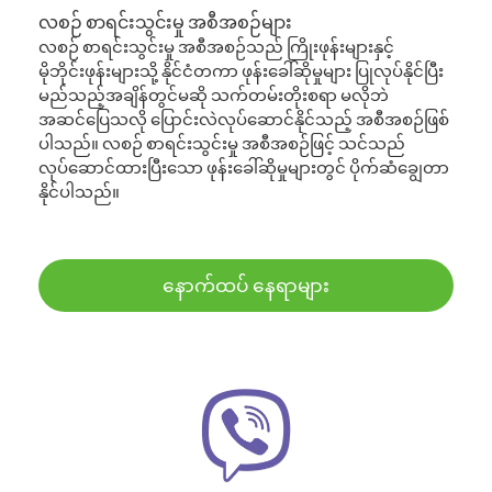
လစဉ် စာရင်းသွင်းမှု အစီအစဉ်များ
လစဉ် စာရင်းသွင်းမှု အစီအစဉ်သည် ကြိုးဖုန်းများနှင့်
မိုဘိုင်းဖုန်းများသို့ နိုင်ငံတကာ ဖုန်းခေါ်ဆိုမှုများ ပြုလုပ်နိုင်ပြီး
မည်သည့်အချိန်တွင်မဆို သက်တမ်းတိုးစရာ မလိုဘဲ
အဆင်ပြေသလို ပြောင်းလဲလုပ်ဆောင်နိုင်သည့် အစီအစဉ်ဖြစ်
ပါသည်။ လစဉ် စာရင်းသွင်းမှု အစီအစဉ်ဖြင့် သင်သည်
လုပ်ဆောင်ထားပြီးသော ဖုန်းခေါ်ဆိုမှုများတွင် ပိုက်ဆံချွေတာ
နိုင်ပါသည်။
နောက်ထပ် နေရာများ