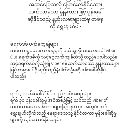
အဆင်ပြေသလို ပြောင်းလဲနိုင်သော၊
သက်သာသော နှုန်းထားဖြင့် ဖုန်းခေါ်
ဆိုနိုင်သည့် နည်းလမ်းများထဲမှ တစ်ခု
ကို ရွေးချယ်ပါ-
ခရက်ဒစ် ပက်ကေ့ချ်များ
သင်က ငွေပမာဏ တစ်ခုခုကို ဝယ်ယူလိုက်သောအခါ Viber
Out ခရက်ဒစ်ကို သင့်ငွေလက်ကျန်ထဲသို့ ထည့်ပေးပါသည်။
သင့်ခရက်ဒစ်ကိုသုံး၍ Viber ၏ သက်သာသော နှုန်းထားများ
ဖြင့် ကမ္ဘာပေါ်ရှိ မည်သည့်နံပါတ်သို့မဆို ဖုန်းခေါ်ဆိုနိုင်
ပါသည်။
ရက် ၃၀ ဖုန်းခေါ်ဆိုနိုင်သည့် အစီအစဉ်များ
ရက် ၃၀ ဖုန်းခေါ်ဆိုမှု အစီအစဉ်ဖြင့် သင်သည် Viber ၏
သက်သာသော နှုန်းထားများဖြင့် ရက် ၃၀ အတွင်း သင်
ရွေးချယ်လိုက်သည့် နေရာဒေသသို့ နိုင်ငံတကာ ဖုန်းခေါ်ဆိုမှု
များကို လုပ်ဆောင်နိုင်သည်။