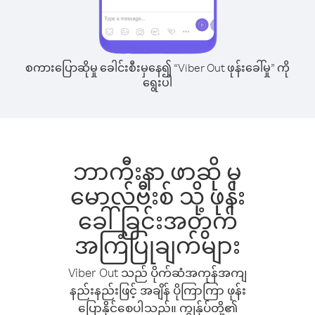
စကားပြောဆိုမှု ခေါင်းစီးမှနေ၍ “Viber Out ဖုန်းခေါ်မှု” ကို
ရွေးပါ
ဘာကီးနာ ဖာဆို မှ
မောလ်ဗီးစ် သို့ ဖုန်း
ခေါ်ခြင်းအတွက်
အကြံပြုချက်များ
Viber Out သည် ပိုက်ဆံအကုန်အကျ
နည်းနည်းဖြင့် အချိန် ပိုကြာကြာ ဖုန်း
ပြောနိုင်စေပါသည်။ ကျွန်ုပ်တို့၏