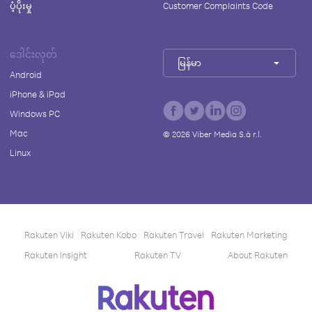
ပံ့ပိုးမှု
Customer Complaints Code
ဒေါင်းလုတ်
မြန်မာ
Android
iPhone & iPad
Windows PC
Mac
©
2026
Viber Media S.à r.l.
Linux
Rakuten Viki
Rakuten Kobo
Rakuten Travel
Rakuten Marketing
Rakuten Insight
Rakuten TV
About Rakuten