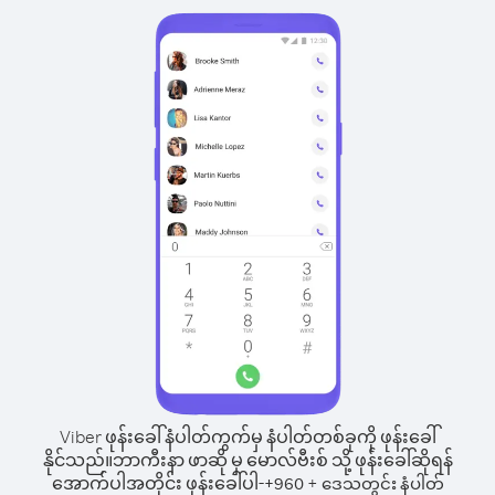
Viber ဖုန်းခေါ်နံပါတ်ကွက်မှ နံပါတ်တစ်ခုကို ဖုန်းခေါ်
နိုင်သည်။
ဘာကီးနာ ဖာဆို မှ မောလ်ဗီးစ် သို့ ဖုန်းခေါ်ဆိုရန်
အောက်ပါအတိုင်း ဖုန်းခေါ်ပါ-
+
+
960
ဒေသတွင်း နံပါတ်