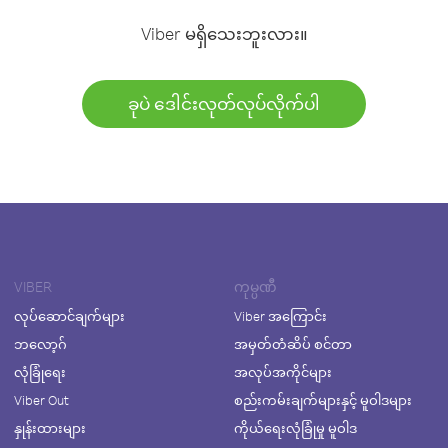
Viber မရှိသေးဘူးလား။
ခုပဲ ဒေါင်းလုတ်လုပ်လိုက်ပါ
VIBER
ကုမ္ပဏီ
လုပ်ဆောင်ချက်များ
Viber အကြောင်း
ဘလော့ဂ်
အမှတ်တံဆိပ် စင်တာ
လုံခြုံရေး
အလုပ်အကိုင်များ
Viber Out
စည်းကမ်းချက်များနှင့် မူဝါဒများ
နှုန်းထားများ
ကိုယ်ရေးလုံခြုံမှု မူဝါဒ