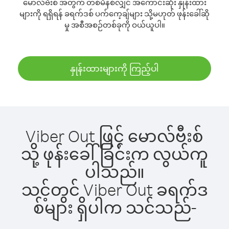
မောလ်ဗီးစ် အတွက် တစ်မိနစ်လျှင် အကောင်းဆုံး နှုန်းထား
များကို ရရှိရန် ခရက်ဒစ် ပက်ကေ့ချ်များ သို့မဟုတ် ဖုန်းခေါ်ဆို
မှု အစီအစဉ်တစ်ခုကို ဝယ်ယူပါ။
နှုန်းထားများကို ကြည့်ပါ
Viber Out ဖြင့် မောလ်ဗီးစ်
သို့ ဖုန်းခေါ်ခြင်းက လွယ်ကူ
ပါသည်။
သင့်တွင် Viber Out ခရက်ဒ
စ်များ ရှိပါက သင်သည်-