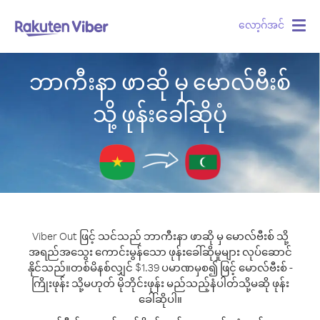
လော့ဂ်အင်
Togg
navig
ဘာကီးနာ ဖာဆို မှ မောလ်ဗီးစ်
သို့ ဖုန်းခေါ်ဆိုပုံ
Viber Out ဖြင့် သင်သည် ဘာကီးနာ ဖာဆို မှ မောလ်ဗီးစ် သို့
အရည်အသွေး ကောင်းမွန်သော ဖုန်းခေါ်ဆိုမှုများ လုပ်ဆောင်
နိုင်သည်။
တစ်မိနစ်လျှင် $1.39 ပမာဏမှစ၍ ဖြင့် မောလ်ဗီးစ် -
ကြိုးဖုန်း သို့မဟုတ် မိုဘိုင်းဖုန်း မည်သည့်နံပါတ်သို့မဆို ဖုန်း
ခေါ်ဆိုပါ။