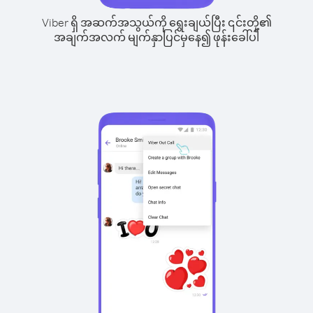
Viber ရှိ အဆက်အသွယ်ကို ရွေးချယ်ပြီး ၎င်းတို့၏
အချက်အလက် မျက်နှာပြင်မှနေ၍ ဖုန်းခေါ်ပါ