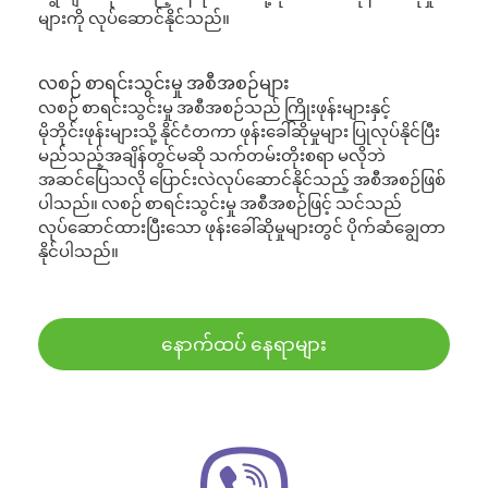
များကို လုပ်ဆောင်နိုင်သည်။
လစဉ် စာရင်းသွင်းမှု အစီအစဉ်များ
လစဉ် စာရင်းသွင်းမှု အစီအစဉ်သည် ကြိုးဖုန်းများနှင့်
မိုဘိုင်းဖုန်းများသို့ နိုင်ငံတကာ ဖုန်းခေါ်ဆိုမှုများ ပြုလုပ်နိုင်ပြီး
မည်သည့်အချိန်တွင်မဆို သက်တမ်းတိုးစရာ မလိုဘဲ
အဆင်ပြေသလို ပြောင်းလဲလုပ်ဆောင်နိုင်သည့် အစီအစဉ်ဖြစ်
ပါသည်။ လစဉ် စာရင်းသွင်းမှု အစီအစဉ်ဖြင့် သင်သည်
လုပ်ဆောင်ထားပြီးသော ဖုန်းခေါ်ဆိုမှုများတွင် ပိုက်ဆံချွေတာ
နိုင်ပါသည်။
နောက်ထပ် နေရာများ