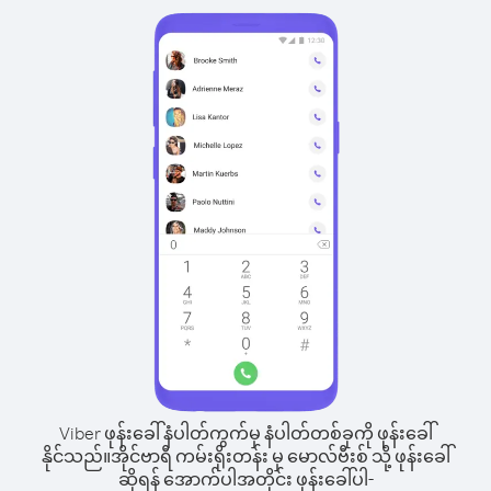
Viber ဖုန်းခေါ်နံပါတ်ကွက်မှ နံပါတ်တစ်ခုကို ဖုန်းခေါ်
နိုင်သည်။
အိုင်ဗာရီ ကမ်းရိုးတန်း မှ မောလ်ဗီးစ် သို့ ဖုန်းခေါ်
ဆိုရန် အောက်ပါအတိုင်း ဖုန်းခေါ်ပါ-