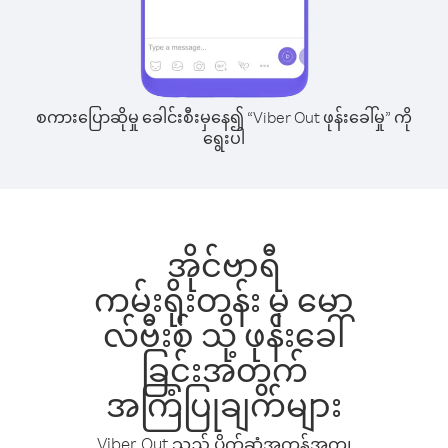
စကားပြောဆိုမှု ခေါင်းစီးမှနေ၍ “Viber Out ဖုန်းခေါ်မှု” ကို
ရွေးပါ
အိုင်ဗာရီ
ကမ်းရိုးတန်း မှ မော
လ်ဗီးစ် သို့ ဖုန်းခေါ်
ခြင်းအတွက်
အကြံပြုချက်များ
Viber Out သည် ပိုက်ဆံအကုန်အကျ