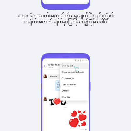
Viber ရှိ အဆက်အသွယ်ကို ရွေးချယ်ပြီး ၎င်းတို့၏
အချက်အလက် မျက်နှာပြင်မှနေ၍ ဖုန်းခေါ်ပါ