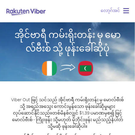
လော့ဂ်အင်
Togg
navig
အိုင်ဗာရီ ကမ်းရိုးတန်း မှ မော
လ်ဗီးစ် သို့ ဖုန်းခေါ်ဆိုပုံ
Viber Out ဖြင့် သင်သည် အိုင်ဗာရီ ကမ်းရိုးတန်း မှ မောလ်ဗီးစ်
သို့ အရည်အသွေး ကောင်းမွန်သော ဖုန်းခေါ်ဆိုမှုများ
လုပ်ဆောင်နိုင်သည်။
တစ်မိနစ်လျှင် $1.39 ပမာဏမှစ၍ ဖြင့်
မောလ်ဗီးစ် - ကြိုးဖုန်း သို့မဟုတ် မိုဘိုင်းဖုန်း မည်သည့်နံပါတ်
သို့မဆို ဖုန်းခေါ်ဆိုပါ။