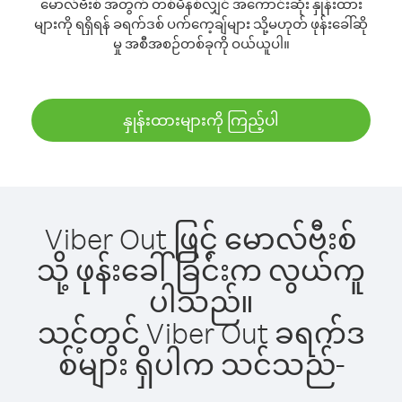
မောလ်ဗီးစ် အတွက် တစ်မိနစ်လျှင် အကောင်းဆုံး နှုန်းထား
များကို ရရှိရန် ခရက်ဒစ် ပက်ကေ့ချ်များ သို့မဟုတ် ဖုန်းခေါ်ဆို
မှု အစီအစဉ်တစ်ခုကို ဝယ်ယူပါ။
နှုန်းထားများကို ကြည့်ပါ
Viber Out ဖြင့် မောလ်ဗီးစ်
သို့ ဖုန်းခေါ်ခြင်းက လွယ်ကူ
ပါသည်။
သင့်တွင် Viber Out ခရက်ဒ
စ်များ ရှိပါက သင်သည်-