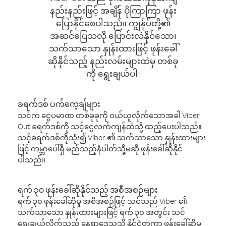
နည်းနည်းဖြင့် အချိန် ပိုကြာကြာ ဖုန်း
ပြောနိုင်စေပါသည်။ ကျွန်ုပ်တို့၏
အဆင်ပြေသလို ပြောင်းလဲနိုင်သော၊
သက်သာသော နှုန်းထားဖြင့် ဖုန်းခေါ်
ဆိုနိုင်သည့် နည်းလမ်းများထဲမှ တစ်ခု
ကို ရွေးချယ်ပါ-
ခရက်ဒစ် ပက်ကေ့ချ်များ
သင်က ငွေပမာဏ တစ်ခုခုကို ဝယ်ယူလိုက်သောအခါ Viber
Out ခရက်ဒစ်ကို သင့်ငွေလက်ကျန်ထဲသို့ ထည့်ပေးပါသည်။
သင့်ခရက်ဒစ်ကိုသုံး၍ Viber ၏ သက်သာသော နှုန်းထားများ
ဖြင့် ကမ္ဘာပေါ်ရှိ မည်သည့်နံပါတ်သို့မဆို ဖုန်းခေါ်ဆိုနိုင်
ပါသည်။
ရက် ၃၀ ဖုန်းခေါ်ဆိုနိုင်သည့် အစီအစဉ်များ
ရက် ၃၀ ဖုန်းခေါ်ဆိုမှု အစီအစဉ်ဖြင့် သင်သည် Viber ၏
သက်သာသော နှုန်းထားများဖြင့် ရက် ၃၀ အတွင်း သင်
ရွေးချယ်လိုက်သည့် နေရာဒေသသို့ နိုင်ငံတကာ ဖုန်းခေါ်ဆိုမှု