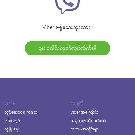
Viber မရှိသေးဘူးလား။
ခုပဲ ဒေါင်းလုတ်လုပ်လိုက်ပါ
VIBER
ကုမ္ပဏီ
လုပ်ဆောင်ချက်များ
Viber အကြောင်း
ဘလော့ဂ်
အမှတ်တံဆိပ် စင်တာ
လုံခြုံရေး
အလုပ်အကိုင်များ