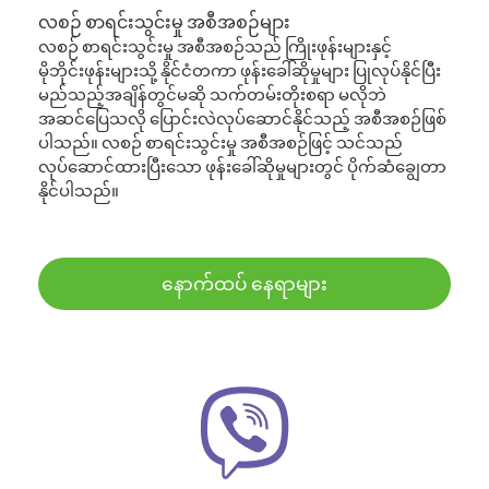
လစဉ် စာရင်းသွင်းမှု အစီအစဉ်များ
လစဉ် စာရင်းသွင်းမှု အစီအစဉ်သည် ကြိုးဖုန်းများနှင့်
မိုဘိုင်းဖုန်းများသို့ နိုင်ငံတကာ ဖုန်းခေါ်ဆိုမှုများ ပြုလုပ်နိုင်ပြီး
မည်သည့်အချိန်တွင်မဆို သက်တမ်းတိုးစရာ မလိုဘဲ
အဆင်ပြေသလို ပြောင်းလဲလုပ်ဆောင်နိုင်သည့် အစီအစဉ်ဖြစ်
ပါသည်။ လစဉ် စာရင်းသွင်းမှု အစီအစဉ်ဖြင့် သင်သည်
လုပ်ဆောင်ထားပြီးသော ဖုန်းခေါ်ဆိုမှုများတွင် ပိုက်ဆံချွေတာ
နိုင်ပါသည်။
နောက်ထပ် နေရာများ