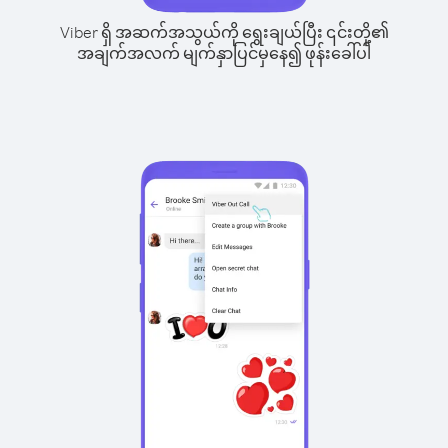
Viber ရှိ အဆက်အသွယ်ကို ရွေးချယ်ပြီး ၎င်းတို့၏
အချက်အလက် မျက်နှာပြင်မှနေ၍ ဖုန်းခေါ်ပါ