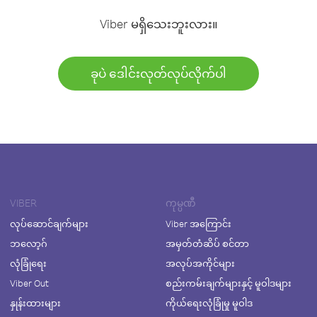
Viber မရှိသေးဘူးလား။
ခုပဲ ဒေါင်းလုတ်လုပ်လိုက်ပါ
VIBER
ကုမ္ပဏီ
လုပ်ဆောင်ချက်များ
Viber အကြောင်း
ဘလော့ဂ်
အမှတ်တံဆိပ် စင်တာ
လုံခြုံရေး
အလုပ်အကိုင်များ
Viber Out
စည်းကမ်းချက်များနှင့် မူဝါဒများ
နှုန်းထားများ
ကိုယ်ရေးလုံခြုံမှု မူဝါဒ