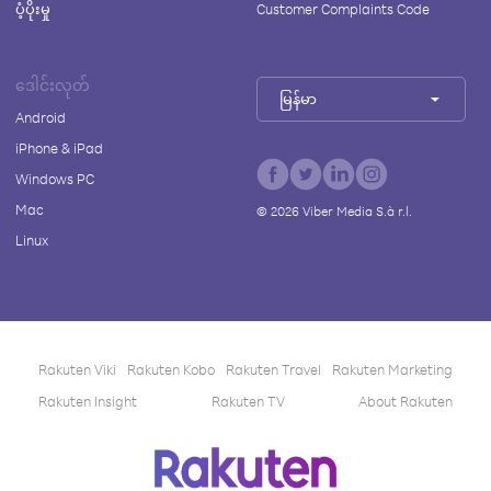
ပံ့ပိုးမှု
Customer Complaints Code
ဒေါင်းလုတ်
မြန်မာ
Android
iPhone & iPad
Windows PC
Mac
©
2026
Viber Media S.à r.l.
Linux
Rakuten Viki
Rakuten Kobo
Rakuten Travel
Rakuten Marketing
Rakuten Insight
Rakuten TV
About Rakuten