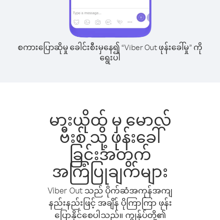
စကားပြောဆိုမှု ခေါင်းစီးမှနေ၍ “Viber Out ဖုန်းခေါ်မှု” ကို
ရွေးပါ
မားယိုထ် မှ မောလ်
ဗီးစ် သို့ ဖုန်းခေါ်
ခြင်းအတွက်
အကြံပြုချက်များ
Viber Out သည် ပိုက်ဆံအကုန်အကျ
နည်းနည်းဖြင့် အချိန် ပိုကြာကြာ ဖုန်း
ပြောနိုင်စေပါသည်။ ကျွန်ုပ်တို့၏