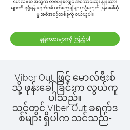
မောလ်ဗီးစ် အတွက် တစ်မိနစ်လျှင် အကောင်းဆုံး နှုန်းထား
များကို ရရှိရန် ခရက်ဒစ် ပက်ကေ့ချ်များ သို့မဟုတ် ဖုန်းခေါ်ဆို
မှု အစီအစဉ်တစ်ခုကို ဝယ်ယူပါ။
နှုန်းထားများကို ကြည့်ပါ
Viber Out ဖြင့် မောလ်ဗီးစ်
သို့ ဖုန်းခေါ်ခြင်းက လွယ်ကူ
ပါသည်။
သင့်တွင် Viber Out ခရက်ဒ
စ်များ ရှိပါက သင်သည်-