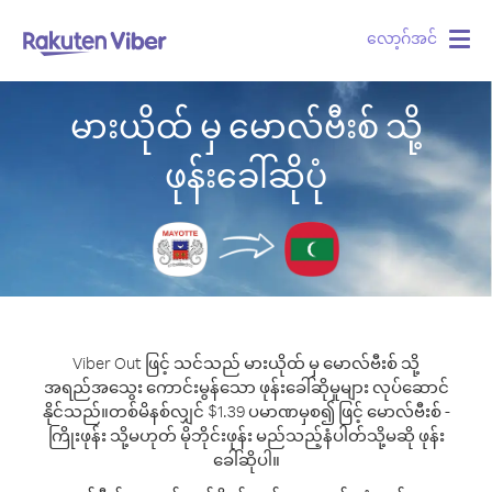
လော့ဂ်အင်
Togg
navig
မားယိုထ် မှ မောလ်ဗီးစ် သို့
ဖုန်းခေါ်ဆိုပုံ
Viber Out ဖြင့် သင်သည် မားယိုထ် မှ မောလ်ဗီးစ် သို့
အရည်အသွေး ကောင်းမွန်သော ဖုန်းခေါ်ဆိုမှုများ လုပ်ဆောင်
နိုင်သည်။
တစ်မိနစ်လျှင် $1.39 ပမာဏမှစ၍ ဖြင့် မောလ်ဗီးစ် -
ကြိုးဖုန်း သို့မဟုတ် မိုဘိုင်းဖုန်း မည်သည့်နံပါတ်သို့မဆို ဖုန်း
ခေါ်ဆိုပါ။