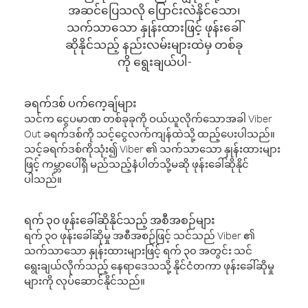
အဆင်ပြေသလို ပြောင်းလဲနိုင်သော၊
သက်သာသော နှုန်းထားဖြင့် ဖုန်းခေါ်
ဆိုနိုင်သည့် နည်းလမ်းများထဲမှ တစ်ခု
ကို ရွေးချယ်ပါ-
ခရက်ဒစ် ပက်ကေ့ချ်များ
သင်က ငွေပမာဏ တစ်ခုခုကို ဝယ်ယူလိုက်သောအခါ Viber
Out ခရက်ဒစ်ကို သင့်ငွေလက်ကျန်ထဲသို့ ထည့်ပေးပါသည်။
သင့်ခရက်ဒစ်ကိုသုံး၍ Viber ၏ သက်သာသော နှုန်းထားများ
ဖြင့် ကမ္ဘာပေါ်ရှိ မည်သည့်နံပါတ်သို့မဆို ဖုန်းခေါ်ဆိုနိုင်
ပါသည်။
ရက် ၃၀ ဖုန်းခေါ်ဆိုနိုင်သည့် အစီအစဉ်များ
ရက် ၃၀ ဖုန်းခေါ်ဆိုမှု အစီအစဉ်ဖြင့် သင်သည် Viber ၏
သက်သာသော နှုန်းထားများဖြင့် ရက် ၃၀ အတွင်း သင်
ရွေးချယ်လိုက်သည့် နေရာဒေသသို့ နိုင်ငံတကာ ဖုန်းခေါ်ဆိုမှု
များကို လုပ်ဆောင်နိုင်သည်။