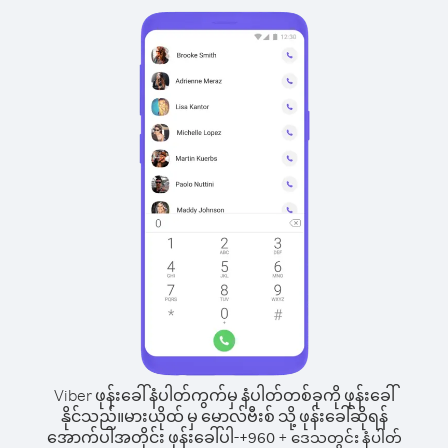
Viber ဖုန်းခေါ်နံပါတ်ကွက်မှ နံပါတ်တစ်ခုကို ဖုန်းခေါ်
နိုင်သည်။
မားယိုထ် မှ မောလ်ဗီးစ် သို့ ဖုန်းခေါ်ဆိုရန်
အောက်ပါအတိုင်း ဖုန်းခေါ်ပါ-
+
+
960
ဒေသတွင်း နံပါတ်