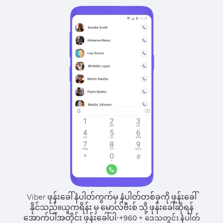
Viber ဖုန်းခေါ်နံပါတ်ကွက်မှ နံပါတ်တစ်ခုကို ဖုန်းခေါ်
နိုင်သည်။
ယူကရိန်း မှ မောလ်ဗီးစ် သို့ ဖုန်းခေါ်ဆိုရန်
အောက်ပါအတိုင်း ဖုန်းခေါ်ပါ-
+
+
960
ဒေသတွင်း နံပါတ်