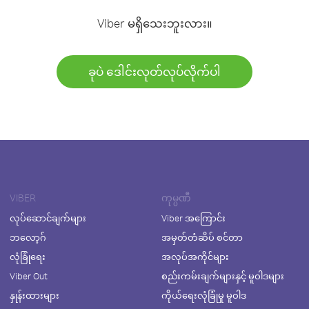
Viber မရှိသေးဘူးလား။
ခုပဲ ဒေါင်းလုတ်လုပ်လိုက်ပါ
VIBER
ကုမ္ပဏီ
လုပ်ဆောင်ချက်များ
Viber အကြောင်း
ဘလော့ဂ်
အမှတ်တံဆိပ် စင်တာ
လုံခြုံရေး
အလုပ်အကိုင်များ
Viber Out
စည်းကမ်းချက်များနှင့် မူဝါဒများ
နှုန်းထားများ
ကိုယ်ရေးလုံခြုံမှု မူဝါဒ