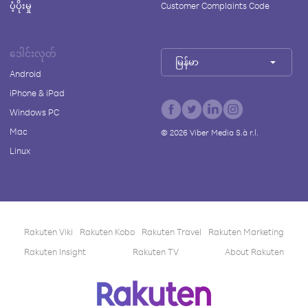
ပံ့ပိုးမှု
Customer Complaints Code
ဒေါင်းလုတ်
မြန်မာ
Android
iPhone & iPad
Windows PC
Mac
©
2026
Viber Media S.à r.l.
Linux
Rakuten Viki
Rakuten Kobo
Rakuten Travel
Rakuten Marketing
Rakuten Insight
Rakuten TV
About Rakuten