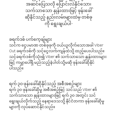
အဆင်ပြေသလို ပြောင်းလဲနိုင်သော၊
သက်သာသော နှုန်းထားဖြင့် ဖုန်းခေါ်
ဆိုနိုင်သည့် နည်းလမ်းများထဲမှ တစ်ခု
ကို ရွေးချယ်ပါ-
ခရက်ဒစ် ပက်ကေ့ချ်များ
သင်က ငွေပမာဏ တစ်ခုခုကို ဝယ်ယူလိုက်သောအခါ Viber
Out ခရက်ဒစ်ကို သင့်ငွေလက်ကျန်ထဲသို့ ထည့်ပေးပါသည်။
သင့်ခရက်ဒစ်ကိုသုံး၍ Viber ၏ သက်သာသော နှုန်းထားများ
ဖြင့် ကမ္ဘာပေါ်ရှိ မည်သည့်နံပါတ်သို့မဆို ဖုန်းခေါ်ဆိုနိုင်
ပါသည်။
ရက် ၃၀ ဖုန်းခေါ်ဆိုနိုင်သည့် အစီအစဉ်များ
ရက် ၃၀ ဖုန်းခေါ်ဆိုမှု အစီအစဉ်ဖြင့် သင်သည် Viber ၏
သက်သာသော နှုန်းထားများဖြင့် ရက် ၃၀ အတွင်း သင်
ရွေးချယ်လိုက်သည့် နေရာဒေသသို့ နိုင်ငံတကာ ဖုန်းခေါ်ဆိုမှု
များကို လုပ်ဆောင်နိုင်သည်။