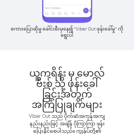
စကားပြောဆိုမှု ခေါင်းစီးမှနေ၍ “Viber Out ဖုန်းခေါ်မှု” ကို
ရွေးပါ
ယူကရိန်း မှ မောလ်
ဗီးစ် သို့ ဖုန်းခေါ်
ခြင်းအတွက်
အကြံပြုချက်များ
Viber Out သည် ပိုက်ဆံအကုန်အကျ
နည်းနည်းဖြင့် အချိန် ပိုကြာကြာ ဖုန်း
ပြောနိုင်စေပါသည်။ ကျွန်ုပ်တို့၏