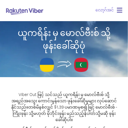
လော့ဂ်အင်
Togg
navig
ယူကရိန်း မှ မောလ်ဗီးစ် သို့
ဖုန်းခေါ်ဆိုပုံ
Viber Out ဖြင့် သင်သည် ယူကရိန်း မှ မောလ်ဗီးစ် သို့
အရည်အသွေး ကောင်းမွန်သော ဖုန်းခေါ်ဆိုမှုများ လုပ်ဆောင်
နိုင်သည်။
တစ်မိနစ်လျှင် $1.39 ပမာဏမှစ၍ ဖြင့် မောလ်ဗီးစ် -
ကြိုးဖုန်း သို့မဟုတ် မိုဘိုင်းဖုန်း မည်သည့်နံပါတ်သို့မဆို ဖုန်း
ခေါ်ဆိုပါ။