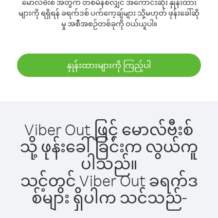
မောလ်ဗီးစ် အတွက် တစ်မိနစ်လျှင် အကောင်းဆုံး နှုန်းထား
များကို ရရှိရန် ခရက်ဒစ် ပက်ကေ့ချ်များ သို့မဟုတ် ဖုန်းခေါ်ဆို
မှု အစီအစဉ်တစ်ခုကို ဝယ်ယူပါ။
နှုန်းထားများကို ကြည့်ပါ
Viber Out ဖြင့် မောလ်ဗီးစ်
သို့ ဖုန်းခေါ်ခြင်းက လွယ်ကူ
ပါသည်။
သင့်တွင် Viber Out ခရက်ဒ
စ်များ ရှိပါက သင်သည်-