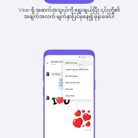
Viber ရှိ အဆက်အသွယ်ကို ရွေးချယ်ပြီး ၎င်းတို့၏
အချက်အလက် မျက်နှာပြင်မှနေ၍ ဖုန်းခေါ်ပါ