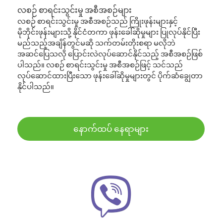
လစဉ် စာရင်းသွင်းမှု အစီအစဉ်များ
လစဉ် စာရင်းသွင်းမှု အစီအစဉ်သည် ကြိုးဖုန်းများနှင့်
မိုဘိုင်းဖုန်းများသို့ နိုင်ငံတကာ ဖုန်းခေါ်ဆိုမှုများ ပြုလုပ်နိုင်ပြီး
မည်သည့်အချိန်တွင်မဆို သက်တမ်းတိုးစရာ မလိုဘဲ
အဆင်ပြေသလို ပြောင်းလဲလုပ်ဆောင်နိုင်သည့် အစီအစဉ်ဖြစ်
ပါသည်။ လစဉ် စာရင်းသွင်းမှု အစီအစဉ်ဖြင့် သင်သည်
လုပ်ဆောင်ထားပြီးသော ဖုန်းခေါ်ဆိုမှုများတွင် ပိုက်ဆံချွေတာ
နိုင်ပါသည်။
နောက်ထပ် နေရာများ