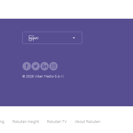
မြန်မာ
©
2026
Viber Media S.à r.l.
ing
Rakuten Insight
Rakuten TV
About Rakuten