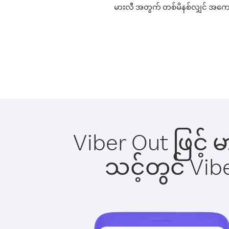
မားလီ အတွက် တစ်မိနစ်လျှင် အကောင်း
Viber Out ဖြင့်
သင့်တွင် Vi