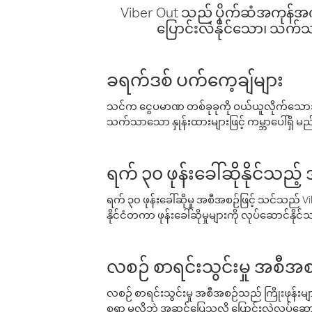
Viber Out သည် ပိုက်ဆံအကုန်အကျ 
ပြောင်းလဲနိုင်သော၊ သက်သာသ
ခရက်ဒစ် ပက်ကေ့ချ်များ
သင်က ငွေပမာဏ တစ်ခုခုကို ဝယ်ယူလိုက်သောအခ
သက်သာသော နှုန်းထားများဖြင့် ကမ္ဘာပေါ်ရှိ မည်သ
ရက် ၃၀ ဖုန်းခေါ်ဆိုနိုင်သည့
ရက် ၃၀ ဖုန်းခေါ်ဆိုမှု အစီအစဉ်ဖြင့် သင်သည
နိုင်ငံတကာ ဖုန်းခေါ်ဆိုမှုများကို လုပ်ဆောင်နိုင
လစဉ် စာရင်းသွင်းမှု အစီအစ
လစဉ် စာရင်းသွင်းမှု အစီအစဉ်သည် ကြိုးဖုန်းများနှင
စရာ မလိုဘဲ အဆင်ပြေသလို ပြောင်းလဲလုပ်ဆောင