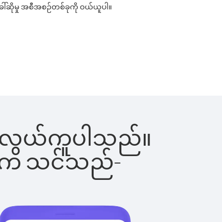
ေါ်ဆိုမှု အစီအစဉ်တစ်ခုကို ဝယ်ယူပါ။
်းက လွယ်ကူပါသည်။
ိပါက သင်သည်-