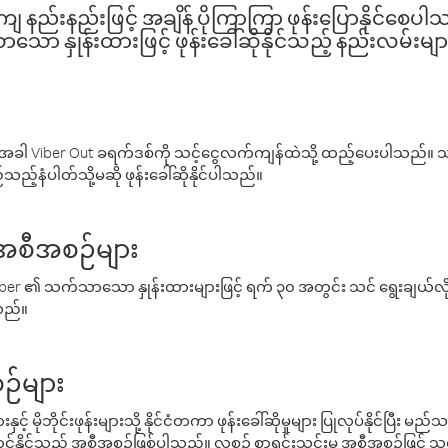
နည်းနည်းဖြင့် အချိန် ပိုကြာကြာ ဖုန်းပြောနိုင်စေပ
ော နှုန်းထားဖြင့် ဖုန်းခေါ်ဆိုနိုင်သည့် နည်းလမ်းမျာ
ါ Viber Out ခရက်ဒစ်ကို သင့်ငွေလက်ကျန်ထဲသို့ ထည့်ပေးပါသည်။ သင
ည့်နံပါတ်သို့မဆို ဖုန်းခေါ်ဆိုနိုင်ပါသည်။
် အစီအစဉ်များ
် Viber ၏ သက်သာသော နှုန်းထားများဖြင့် ရက် ၃၀ အတွင်း သင် ရွေးချယ်
်သည်။
ဉ်များ
့် မိုဘိုင်းဖုန်းများသို့ နိုင်ငံတကာ ဖုန်းခေါ်ဆိုမှုများ ပြုလုပ်နိုင်ပြီး
်နိုင်သည့် အစီအစဉ်ဖြစ်ပါသည်။ လစဉ် စာရင်းသွင်းမှု အစီအစဉ်ဖြင့်