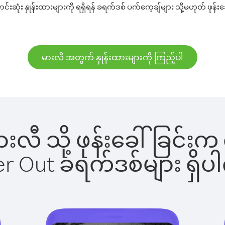
ဆုံး နှုန်းထားများကို ရရှိရန် ခရက်ဒစ် ပက်ကေ့ချ်များ သို့မဟုတ် ဖုန်းခ
မားလီ အတွက် နှုန်းထားများကို ကြည့်ပါ
 မားလီ သို့ ဖုန်းခေါ်ခြင
ber Out ခရက်ဒစ်များ ရှ