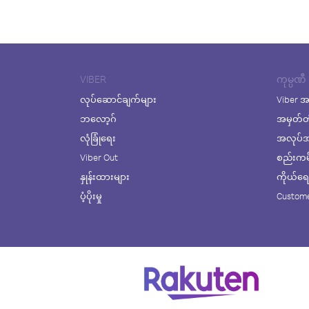
VIBER
ကုမ္ပဏီ
လုပ်ဆောင်ချက်များ
Viber အ
ဘလော့ဂ်
အမှတ်တ
လုံခြုံရေး
အလုပ်အက
Viber Out
စည်းကမ်း
နှုန်းထားများ
ကိုယ်ရေးလ
ပံ့ပိုးမှု
Custome