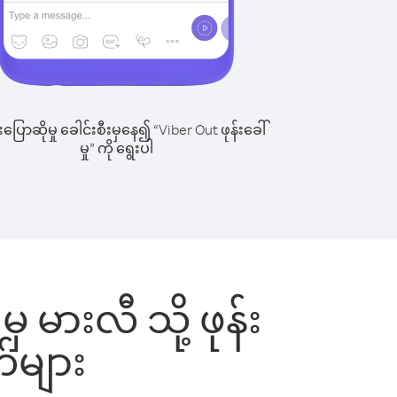
ြောဆိုမှု ခေါင်းစီးမှနေ၍ “Viber Out ဖုန်းခေါ်
မှု” ကို ရွေးပါ
 မားလီ သို့ ဖုန်း
်များ