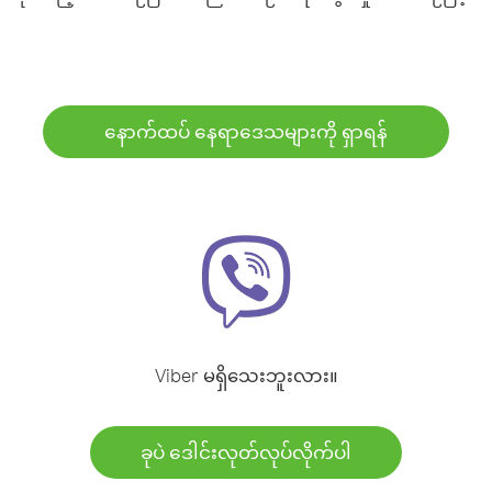
နောက်ထပ် နေရာဒေသများကို ရှာရန်
Viber မရှိသေးဘူးလား။
ခုပဲ ဒေါင်းလုတ်လုပ်လိုက်ပါ