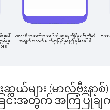
န်းခေါ်
Viber ရှိ အဆက်အသွယ်ကို ရွေးချယ်ပြီး ၎င်းတို့၏
စကားပ
့စ်) မှ
အချက်အလက် မျက်နှာပြင်မှနေ၍ ဖုန်းခေါ်ပါ
်းခေါ်
ဆွယ်များ (မာလ်ဗီးနာ့စ်) မှ
ခြင်းအတွက် အကြံပြုချက