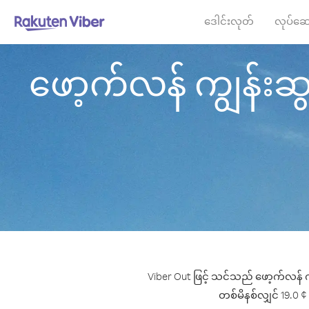
ဒေါင်းလုတ်
လုပ်ဆေ
ဖော့က်လန် ကျွန်းဆွယ်
Viber Out ဖြင့် သင်သည် ဖော့က်လန် ကျ
တစ်မိနစ်လျှင် 19.0 ¢ 