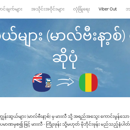
ာင်ချက်များ
အသိုင်းအဝိုင်းများ
လုံခြုံရေး
Viber Out
ဘ
များ (မာလ်ဗီးနာ့စ်) မှ
ဆိုပုံ
ွန်းဆွယ်များ (မာလ်ဗီးနာ့စ်) မှ မားလီ သို့ အရည်အသွေး ကောင်းမွန်သော ဖု
ပမာဏမှစ၍ ဖြင့် မားလီ - ကြိုးဖုန်း သို့မဟုတ် မိုဘိုင်းဖုန်း မည်သည့်နံပါတ်သိ