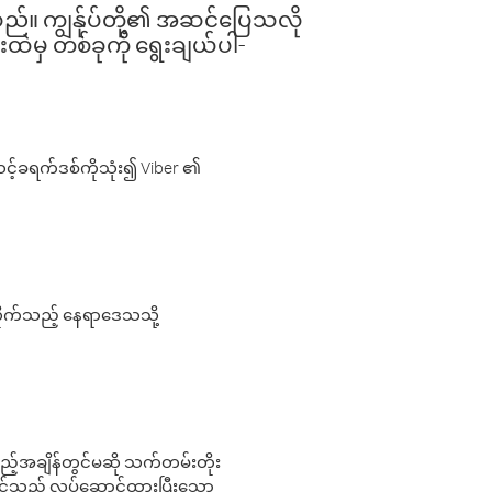
ါသည်။ ကျွန်ုပ်တို့၏ အဆင်ပြေသလို
းထဲမှ တစ်ခုကို ရွေးချယ်ပါ-
့်ခရက်ဒစ်ကိုသုံး၍ Viber ၏
လိုက်သည့် နေရာဒေသသို့
 မည်သည့်အချိန်တွင်မဆို သက်တမ်းတိုး
 သင်သည် လုပ်ဆောင်ထားပြီးသော