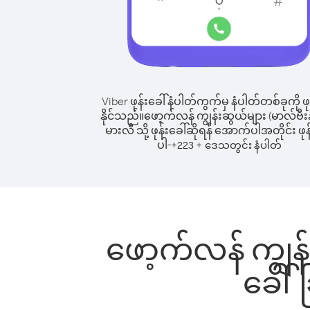
Viber ဖုန်းခေါ်နံပါတ်ကွက်မှ နံပါတ်တစ်ခုကို ဖု
နိုင်သည်။
ဖော့က်လန် ကျွန်းဆွယ်များ (မာလ်ဗီးနာ
မားလီ သို့ ဖုန်းခေါ်ဆိုရန် အောက်ပါအတိုင်း ဖုန
ပါ-
+
+
223
ဒေသတွင်း နံပါတ်
ဖော့က်လန် ကျွန်း
ခေါ်