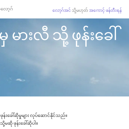
လော့ဂ်
လော့ဂ်အင်
သို့မဟုတ်
အကောင့် ဖန်တီးရန်
 မားလီ သို့ ဖုန်းခေါ်
န်းခေါ်ဆိုမှုများ လုပ်ဆောင်နိုင်သည်။
ု့မဆို ဖုန်းခေါ်ဆိုပါ။