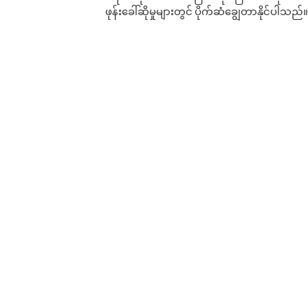
ဖုန်းခေါ်ဆိုမှုများတွင် ပိုက်ဆံချွေတာနိုင်ပါသည်။