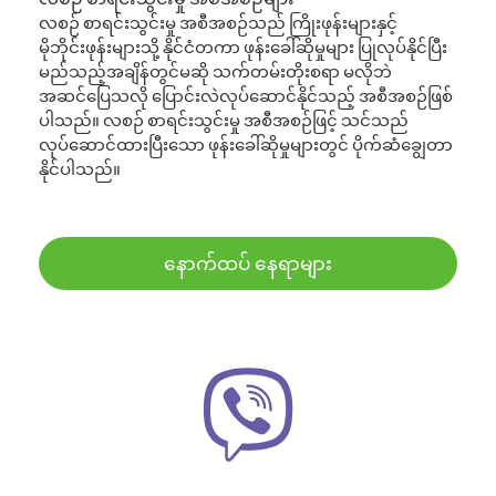
လစဉ် စာရင်းသွင်းမှု အစီအစဉ်သည် ကြိုးဖုန်းများနှင့်
မိုဘိုင်းဖုန်းများသို့ နိုင်ငံတကာ ဖုန်းခေါ်ဆိုမှုများ ပြုလုပ်နိုင်ပြီး
မည်သည့်အချိန်တွင်မဆို သက်တမ်းတိုးစရာ မလိုဘဲ
အဆင်ပြေသလို ပြောင်းလဲလုပ်ဆောင်နိုင်သည့် အစီအစဉ်ဖြစ်
ပါသည်။ လစဉ် စာရင်းသွင်းမှု အစီအစဉ်ဖြင့် သင်သည်
လုပ်ဆောင်ထားပြီးသော ဖုန်းခေါ်ဆိုမှုများတွင် ပိုက်ဆံချွေတာ
နိုင်ပါသည်။
နောက်ထပ် နေရာများ