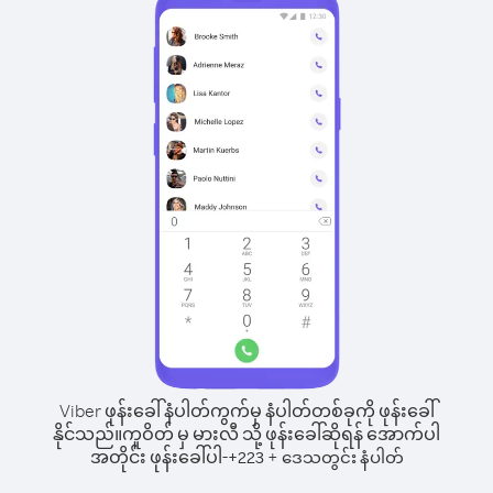
Viber ဖုန်းခေါ်နံပါတ်ကွက်မှ နံပါတ်တစ်ခုကို ဖုန်းခေါ်
နိုင်သည်။
ကူဝိတ် မှ မားလီ သို့ ဖုန်းခေါ်ဆိုရန် အောက်ပါ
အတိုင်း ဖုန်းခေါ်ပါ-
+
+
223
ဒေသတွင်း နံပါတ်