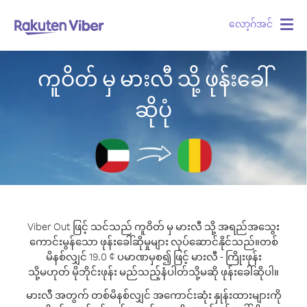
လော့ဂ်အင်
Togg
navig
ကူဝိတ် မှ မားလီ သို့ ဖုန်းခေါ်
ဆိုပုံ
Viber Out ဖြင့် သင်သည် ကူဝိတ် မှ မားလီ သို့ အရည်အသွေး
ကောင်းမွန်သော ဖုန်းခေါ်ဆိုမှုများ လုပ်ဆောင်နိုင်သည်။
တစ်
မိနစ်လျှင် 19.0 ¢ ပမာဏမှစ၍ ဖြင့် မားလီ - ကြိုးဖုန်း
သို့မဟုတ် မိုဘိုင်းဖုန်း မည်သည့်နံပါတ်သို့မဆို ဖုန်းခေါ်ဆိုပါ။
မားလီ အတွက် တစ်မိနစ်လျှင် အကောင်းဆုံး နှုန်းထားများကို