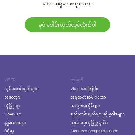
Viber မရှိသေးဘူးလား။
ခုပဲ ဒေါင်းလုတ်လုပ်လိုက်ပါ
VIBER
ကုမ္ပဏီ
လုပ်ဆောင်ချက်များ
Viber အကြောင်း
ဘလော့ဂ်
အမှတ်တံဆိပ် စင်တာ
လုံခြုံရေး
အလုပ်အကိုင်များ
Viber Out
စည်းကမ်းချက်များနှင့် မူဝါဒများ
နှုန်းထားများ
ကိုယ်ရေးလုံခြုံမှု မူဝါဒ
ပံ့ပိုးမှု
Customer Complaints Code