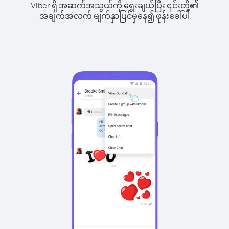
Viber ရှိ အဆက်အသွယ်ကို ရွေးချယ်ပြီး ၎င်းတို့၏
အချက်အလက် မျက်နှာပြင်မှနေ၍ ဖုန်းခေါ်ပါ