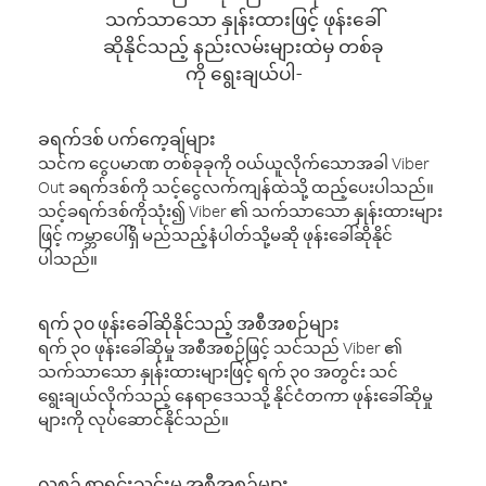
သက်သာသော နှုန်းထားဖြင့် ဖုန်းခေါ်
ဆိုနိုင်သည့် နည်းလမ်းများထဲမှ တစ်ခု
ကို ရွေးချယ်ပါ-
ခရက်ဒစ် ပက်ကေ့ချ်များ
သင်က ငွေပမာဏ တစ်ခုခုကို ဝယ်ယူလိုက်သောအခါ Viber
Out ခရက်ဒစ်ကို သင့်ငွေလက်ကျန်ထဲသို့ ထည့်ပေးပါသည်။
သင့်ခရက်ဒစ်ကိုသုံး၍ Viber ၏ သက်သာသော နှုန်းထားများ
ဖြင့် ကမ္ဘာပေါ်ရှိ မည်သည့်နံပါတ်သို့မဆို ဖုန်းခေါ်ဆိုနိုင်
ပါသည်။
ရက် ၃၀ ဖုန်းခေါ်ဆိုနိုင်သည့် အစီအစဉ်များ
ရက် ၃၀ ဖုန်းခေါ်ဆိုမှု အစီအစဉ်ဖြင့် သင်သည် Viber ၏
သက်သာသော နှုန်းထားများဖြင့် ရက် ၃၀ အတွင်း သင်
ရွေးချယ်လိုက်သည့် နေရာဒေသသို့ နိုင်ငံတကာ ဖုန်းခေါ်ဆိုမှု
များကို လုပ်ဆောင်နိုင်သည်။
လစဉ် စာရင်းသွင်းမှု အစီအစဉ်များ