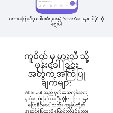
စကားပြောဆိုမှု ခေါင်းစီးမှနေ၍ “Viber Out ဖုန်းခေါ်မှု” ကို
ရွေးပါ
ကူဝိတ် မှ မားလီ သို့
ဖုန်းခေါ်ခြင်း
အတွက် အကြံပြု
ချက်များ
Viber Out သည် ပိုက်ဆံအကုန်အကျ
နည်းနည်းဖြင့် အချိန် ပိုကြာကြာ ဖုန်း
ပြောနိုင်စေပါသည်။ ကျွန်ုပ်တို့၏
အဆင်ပြေသလို ပြောင်းလဲနိုင်သော၊