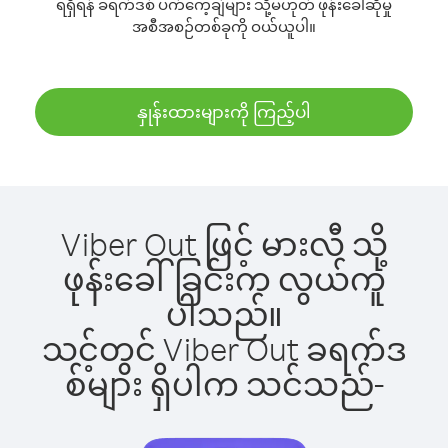
ရရှိရန် ခရက်ဒစ် ပက်ကေ့ချ်များ သို့မဟုတ် ဖုန်းခေါ်ဆိုမှု
အစီအစဉ်တစ်ခုကို ဝယ်ယူပါ။
နှုန်းထားများကို ကြည့်ပါ
Viber Out ဖြင့် မားလီ သို့
ဖုန်းခေါ်ခြင်းက လွယ်ကူ
ပါသည်။
သင့်တွင် Viber Out ခရက်ဒ
စ်များ ရှိပါက သင်သည်-