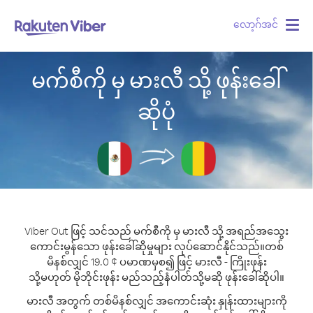
လော့ဂ်အင်
Togg
navig
မက်စီကို မှ မားလီ သို့ ဖုန်းခေါ်
ဆိုပုံ
Viber Out ဖြင့် သင်သည် မက်စီကို မှ မားလီ သို့ အရည်အသွေး
ကောင်းမွန်သော ဖုန်းခေါ်ဆိုမှုများ လုပ်ဆောင်နိုင်သည်။
တစ်
မိနစ်လျှင် 19.0 ¢ ပမာဏမှစ၍ ဖြင့် မားလီ - ကြိုးဖုန်း
သို့မဟုတ် မိုဘိုင်းဖုန်း မည်သည့်နံပါတ်သို့မဆို ဖုန်းခေါ်ဆိုပါ။
မားလီ အတွက် တစ်မိနစ်လျှင် အကောင်းဆုံး နှုန်းထားများကို