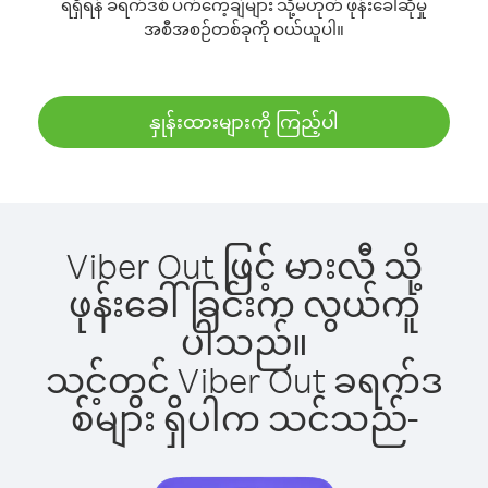
ရရှိရန် ခရက်ဒစ် ပက်ကေ့ချ်များ သို့မဟုတ် ဖုန်းခေါ်ဆိုမှု
အစီအစဉ်တစ်ခုကို ဝယ်ယူပါ။
နှုန်းထားများကို ကြည့်ပါ
Viber Out ဖြင့် မားလီ သို့
ဖုန်းခေါ်ခြင်းက လွယ်ကူ
ပါသည်။
သင့်တွင် Viber Out ခရက်ဒ
စ်များ ရှိပါက သင်သည်-