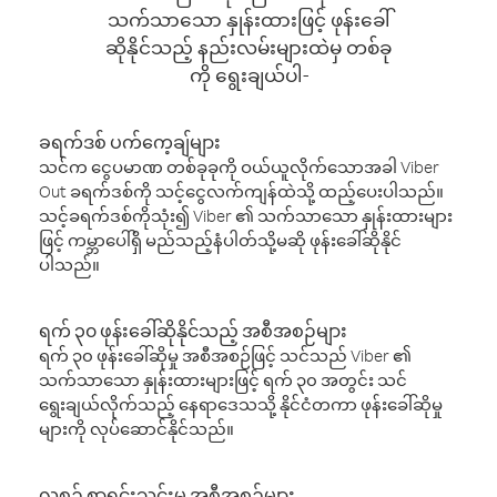
သက်သာသော နှုန်းထားဖြင့် ဖုန်းခေါ်
ဆိုနိုင်သည့် နည်းလမ်းများထဲမှ တစ်ခု
ကို ရွေးချယ်ပါ-
ခရက်ဒစ် ပက်ကေ့ချ်များ
သင်က ငွေပမာဏ တစ်ခုခုကို ဝယ်ယူလိုက်သောအခါ Viber
Out ခရက်ဒစ်ကို သင့်ငွေလက်ကျန်ထဲသို့ ထည့်ပေးပါသည်။
သင့်ခရက်ဒစ်ကိုသုံး၍ Viber ၏ သက်သာသော နှုန်းထားများ
ဖြင့် ကမ္ဘာပေါ်ရှိ မည်သည့်နံပါတ်သို့မဆို ဖုန်းခေါ်ဆိုနိုင်
ပါသည်။
ရက် ၃၀ ဖုန်းခေါ်ဆိုနိုင်သည့် အစီအစဉ်များ
ရက် ၃၀ ဖုန်းခေါ်ဆိုမှု အစီအစဉ်ဖြင့် သင်သည် Viber ၏
သက်သာသော နှုန်းထားများဖြင့် ရက် ၃၀ အတွင်း သင်
ရွေးချယ်လိုက်သည့် နေရာဒေသသို့ နိုင်ငံတကာ ဖုန်းခေါ်ဆိုမှု
များကို လုပ်ဆောင်နိုင်သည်။
လစဉ် စာရင်းသွင်းမှု အစီအစဉ်များ