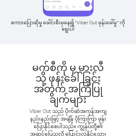
စကားပြောဆိုမှု ခေါင်းစီးမှနေ၍ “Viber Out ဖုန်းခေါ်မှု” ကို
ရွေးပါ
မက်စီကို မှ မားလီ
သို့ ဖုန်းခေါ်ခြင်း
အတွက် အကြံပြု
ချက်များ
Viber Out သည် ပိုက်ဆံအကုန်အကျ
နည်းနည်းဖြင့် အချိန် ပိုကြာကြာ ဖုန်း
ပြောနိုင်စေပါသည်။ ကျွန်ုပ်တို့၏
အဆင်ပြေသလို ပြောင်းလဲနိုင်သော၊