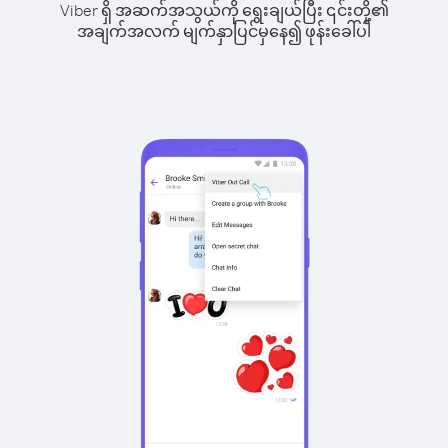
Viber ရှိ အဆက်အသွယ်ကို ရွေးချယ်ပြီး ၎င်းတို့၏
အချက်အလက် မျက်နှာပြင်မှနေ၍ ဖုန်းခေါ်ပါ