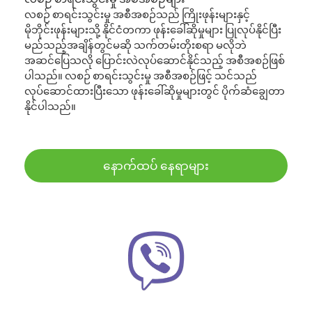
လစဉ် စာရင်းသွင်းမှု အစီအစဉ်သည် ကြိုးဖုန်းများနှင့်
မိုဘိုင်းဖုန်းများသို့ နိုင်ငံတကာ ဖုန်းခေါ်ဆိုမှုများ ပြုလုပ်နိုင်ပြီး
မည်သည့်အချိန်တွင်မဆို သက်တမ်းတိုးစရာ မလိုဘဲ
အဆင်ပြေသလို ပြောင်းလဲလုပ်ဆောင်နိုင်သည့် အစီအစဉ်ဖြစ်
ပါသည်။ လစဉ် စာရင်းသွင်းမှု အစီအစဉ်ဖြင့် သင်သည်
လုပ်ဆောင်ထားပြီးသော ဖုန်းခေါ်ဆိုမှုများတွင် ပိုက်ဆံချွေတာ
နိုင်ပါသည်။
နောက်ထပ် နေရာများ