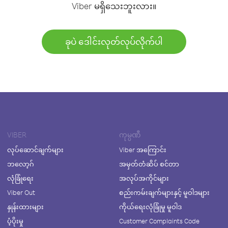
Viber မရှိသေးဘူးလား။
ခုပဲ ဒေါင်းလုတ်လုပ်လိုက်ပါ
VIBER
ကုမ္ပဏီ
လုပ်ဆောင်ချက်များ
Viber အကြောင်း
ဘလော့ဂ်
အမှတ်တံဆိပ် စင်တာ
လုံခြုံရေး
အလုပ်အကိုင်များ
Viber Out
စည်းကမ်းချက်များနှင့် မူဝါဒများ
နှုန်းထားများ
ကိုယ်ရေးလုံခြုံမှု မူဝါဒ
ပံ့ပိုးမှု
Customer Complaints Code