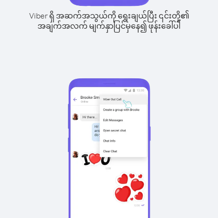
Viber ရှိ အဆက်အသွယ်ကို ရွေးချယ်ပြီး ၎င်းတို့၏
အချက်အလက် မျက်နှာပြင်မှနေ၍ ဖုန်းခေါ်ပါ