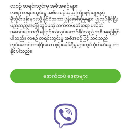
လစဉ် စာရင်းသွင်းမှု အစီအစဉ်များ
လစဉ် စာရင်းသွင်းမှု အစီအစဉ်သည် ကြိုးဖုန်းများနှင့်
မိုဘိုင်းဖုန်းများသို့ နိုင်ငံတကာ ဖုန်းခေါ်ဆိုမှုများ ပြုလုပ်နိုင်ပြီး
မည်သည့်အချိန်တွင်မဆို သက်တမ်းတိုးစရာ မလိုဘဲ
အဆင်ပြေသလို ပြောင်းလဲလုပ်ဆောင်နိုင်သည့် အစီအစဉ်ဖြစ်
ပါသည်။ လစဉ် စာရင်းသွင်းမှု အစီအစဉ်ဖြင့် သင်သည်
လုပ်ဆောင်ထားပြီးသော ဖုန်းခေါ်ဆိုမှုများတွင် ပိုက်ဆံချွေတာ
နိုင်ပါသည်။
နောက်ထပ် နေရာများ