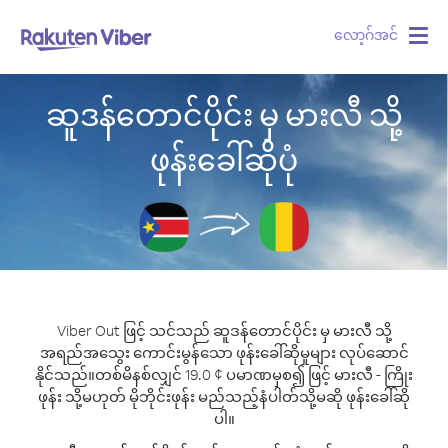
လော့ဂ်အင်
Togg
navig
ဆူဒန်တောင်ပိုင်း မှ မားလီ သို့
ဖုန်းခေါ်ဆိုပုံ
Viber Out ဖြင့် သင်သည် ဆူဒန်တောင်ပိုင်း မှ မားလီ သို့
အရည်အသွေး ကောင်းမွန်သော ဖုန်းခေါ်ဆိုမှုများ လုပ်ဆောင်
နိုင်သည်။
တစ်မိနစ်လျှင် 19.0 ¢ ပမာဏမှစ၍ ဖြင့် မားလီ - ကြိုး
ဖုန်း သို့မဟုတ် မိုဘိုင်းဖုန်း မည်သည့်နံပါတ်သို့မဆို ဖုန်းခေါ်ဆို
ပါ။