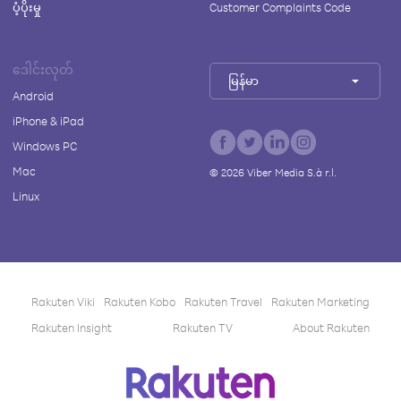
ပံ့ပိုးမှု
Customer Complaints Code
ဒေါင်းလုတ်
မြန်မာ
Android
iPhone & iPad
Windows PC
Mac
©
2026
Viber Media S.à r.l.
Linux
Rakuten Viki
Rakuten Kobo
Rakuten Travel
Rakuten Marketing
Rakuten Insight
Rakuten TV
About Rakuten