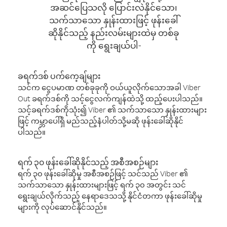
အဆင်ပြေသလို ပြောင်းလဲနိုင်သော၊
သက်သာသော နှုန်းထားဖြင့် ဖုန်းခေါ်
ဆိုနိုင်သည့် နည်းလမ်းများထဲမှ တစ်ခု
ကို ရွေးချယ်ပါ-
ခရက်ဒစ် ပက်ကေ့ချ်များ
သင်က ငွေပမာဏ တစ်ခုခုကို ဝယ်ယူလိုက်သောအခါ Viber
Out ခရက်ဒစ်ကို သင့်ငွေလက်ကျန်ထဲသို့ ထည့်ပေးပါသည်။
သင့်ခရက်ဒစ်ကိုသုံး၍ Viber ၏ သက်သာသော နှုန်းထားများ
ဖြင့် ကမ္ဘာပေါ်ရှိ မည်သည့်နံပါတ်သို့မဆို ဖုန်းခေါ်ဆိုနိုင်
ပါသည်။
ရက် ၃၀ ဖုန်းခေါ်ဆိုနိုင်သည့် အစီအစဉ်များ
ရက် ၃၀ ဖုန်းခေါ်ဆိုမှု အစီအစဉ်ဖြင့် သင်သည် Viber ၏
သက်သာသော နှုန်းထားများဖြင့် ရက် ၃၀ အတွင်း သင်
ရွေးချယ်လိုက်သည့် နေရာဒေသသို့ နိုင်ငံတကာ ဖုန်းခေါ်ဆိုမှု
များကို လုပ်ဆောင်နိုင်သည်။