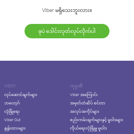
Viber မရှိသေးဘူးလား။
ခုပဲ ဒေါင်းလုတ်လုပ်လိုက်ပါ
VIBER
ကုမ္ပဏီ
လုပ်ဆောင်ချက်များ
Viber အကြောင်း
ဘလော့ဂ်
အမှတ်တံဆိပ် စင်တာ
လုံခြုံရေး
အလုပ်အကိုင်များ
Viber Out
စည်းကမ်းချက်များနှင့် မူဝါဒများ
နှုန်းထားများ
ကိုယ်ရေးလုံခြုံမှု မူဝါဒ