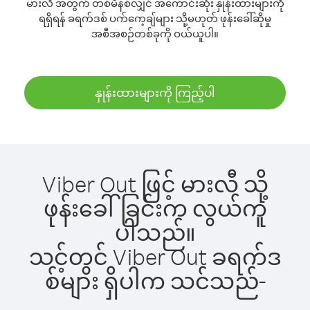
မားလီ အတွက် တစ်မိနစ်လျှင် အကောင်းဆုံး နှုန်းထားများကို
ရရှိရန် ခရက်ဒစ် ပက်ကေ့ချ်များ သို့မဟုတ် ဖုန်းခေါ်ဆိုမှု
အစီအစဉ်တစ်ခုကို ဝယ်ယူပါ။
နှုန်းထားများကို ကြည့်ပါ
Viber Out ဖြင့် မားလီ သို့
ဖုန်းခေါ်ခြင်းက လွယ်ကူ
ပါသည်။
သင့်တွင် Viber Out ခရက်ဒ
စ်များ ရှိပါက သင်သည်-