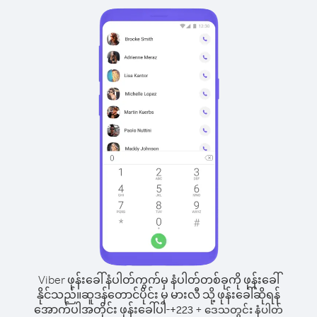
Viber ဖုန်းခေါ်နံပါတ်ကွက်မှ နံပါတ်တစ်ခုကို ဖုန်းခေါ်
နိုင်သည်။
ဆူဒန်တောင်ပိုင်း မှ မားလီ သို့ ဖုန်းခေါ်ဆိုရန်
အောက်ပါအတိုင်း ဖုန်းခေါ်ပါ-
+
+
223
ဒေသတွင်း နံပါတ်