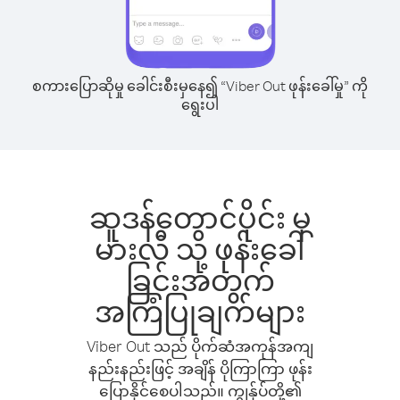
စကားပြောဆိုမှု ခေါင်းစီးမှနေ၍ “Viber Out ဖုန်းခေါ်မှု” ကို
ရွေးပါ
ဆူဒန်တောင်ပိုင်း မှ
မားလီ သို့ ဖုန်းခေါ်
ခြင်းအတွက်
အကြံပြုချက်များ
Viber Out သည် ပိုက်ဆံအကုန်အကျ
နည်းနည်းဖြင့် အချိန် ပိုကြာကြာ ဖုန်း
ပြောနိုင်စေပါသည်။ ကျွန်ုပ်တို့၏