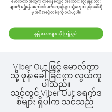
မောလ်တာ အတွက် တစ်မိနစ်လျှင် အကောင်းဆုံး နှုန်းထား
များကို ရရှိရန် ခရက်ဒစ် ပက်ကေ့ချ်များ သို့မဟုတ် ဖုန်းခေါ်ဆို
မှု အစီအစဉ်တစ်ခုကို ဝယ်ယူပါ။
နှုန်းထားများကို ကြည့်ပါ
Viber Out ဖြင့် မောလ်တာ
သို့ ဖုန်းခေါ်ခြင်းက လွယ်ကူ
ပါသည်။
သင့်တွင် Viber Out ခရက်ဒ
စ်များ ရှိပါက သင်သည်-