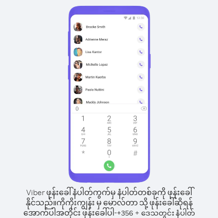
Viber ဖုန်းခေါ်နံပါတ်ကွက်မှ နံပါတ်တစ်ခုကို ဖုန်းခေါ်
နိုင်သည်။
ကိုကိုးကျွန်း မှ မောလ်တာ သို့ ဖုန်းခေါ်ဆိုရန်
အောက်ပါအတိုင်း ဖုန်းခေါ်ပါ-
+
+
356
ဒေသတွင်း နံပါတ်