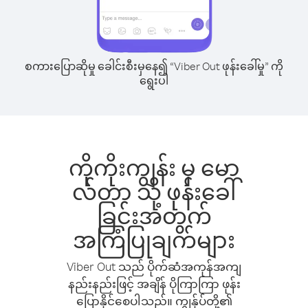
စကားပြောဆိုမှု ခေါင်းစီးမှနေ၍ “Viber Out ဖုန်းခေါ်မှု” ကို
ရွေးပါ
ကိုကိုးကျွန်း မှ မော
လ်တာ သို့ ဖုန်းခေါ်
ခြင်းအတွက်
အကြံပြုချက်များ
Viber Out သည် ပိုက်ဆံအကုန်အကျ
နည်းနည်းဖြင့် အချိန် ပိုကြာကြာ ဖုန်း
ပြောနိုင်စေပါသည်။ ကျွန်ုပ်တို့၏