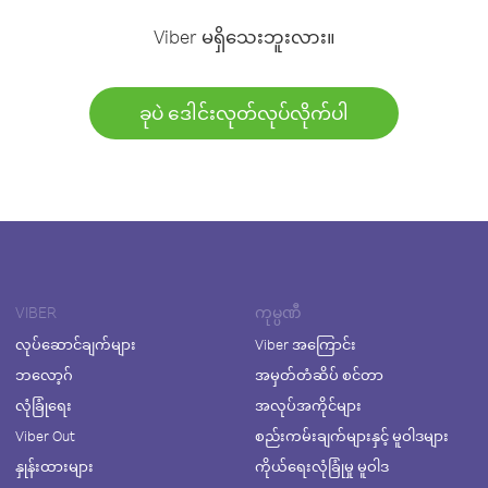
Viber မရှိသေးဘူးလား။
ခုပဲ ဒေါင်းလုတ်လုပ်လိုက်ပါ
VIBER
ကုမ္ပဏီ
လုပ်ဆောင်ချက်များ
Viber အကြောင်း
ဘလော့ဂ်
အမှတ်တံဆိပ် စင်တာ
လုံခြုံရေး
အလုပ်အကိုင်များ
Viber Out
စည်းကမ်းချက်များနှင့် မူဝါဒများ
နှုန်းထားများ
ကိုယ်ရေးလုံခြုံမှု မူဝါဒ