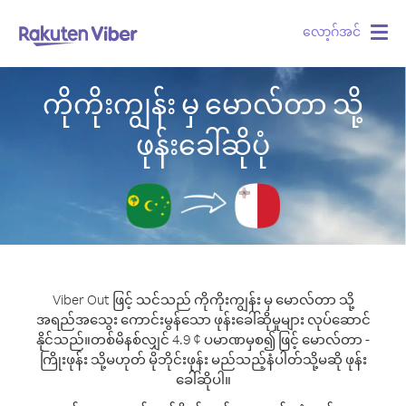
လော့ဂ်အင်
Togg
navig
ကိုကိုးကျွန်း မှ မောလ်တာ သို့
ဖုန်းခေါ်ဆိုပုံ
Viber Out ဖြင့် သင်သည် ကိုကိုးကျွန်း မှ မောလ်တာ သို့
အရည်အသွေး ကောင်းမွန်သော ဖုန်းခေါ်ဆိုမှုများ လုပ်ဆောင်
နိုင်သည်။
တစ်မိနစ်လျှင် 4.9 ¢ ပမာဏမှစ၍ ဖြင့် မောလ်တာ -
ကြိုးဖုန်း သို့မဟုတ် မိုဘိုင်းဖုန်း မည်သည့်နံပါတ်သို့မဆို ဖုန်း
ခေါ်ဆိုပါ။