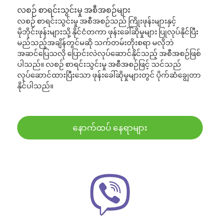
လစဉ် စာရင်းသွင်းမှု အစီအစဉ်များ
လစဉ် စာရင်းသွင်းမှု အစီအစဉ်သည် ကြိုးဖုန်းများနှင့်
မိုဘိုင်းဖုန်းများသို့ နိုင်ငံတကာ ဖုန်းခေါ်ဆိုမှုများ ပြုလုပ်နိုင်ပြီး
မည်သည့်အချိန်တွင်မဆို သက်တမ်းတိုးစရာ မလိုဘဲ
အဆင်ပြေသလို ပြောင်းလဲလုပ်ဆောင်နိုင်သည့် အစီအစဉ်ဖြစ်
ပါသည်။ လစဉ် စာရင်းသွင်းမှု အစီအစဉ်ဖြင့် သင်သည်
လုပ်ဆောင်ထားပြီးသော ဖုန်းခေါ်ဆိုမှုများတွင် ပိုက်ဆံချွေတာ
နိုင်ပါသည်။
နောက်ထပ် နေရာများ