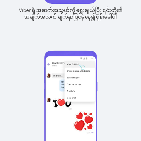
Viber ရှိ အဆက်အသွယ်ကို ရွေးချယ်ပြီး ၎င်းတို့၏
အချက်အလက် မျက်နှာပြင်မှနေ၍ ဖုန်းခေါ်ပါ