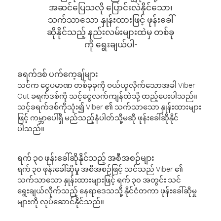
အဆင်ပြေသလို ပြောင်းလဲနိုင်သော၊
သက်သာသော နှုန်းထားဖြင့် ဖုန်းခေါ်
ဆိုနိုင်သည့် နည်းလမ်းများထဲမှ တစ်ခု
ကို ရွေးချယ်ပါ-
ခရက်ဒစ် ပက်ကေ့ချ်များ
သင်က ငွေပမာဏ တစ်ခုခုကို ဝယ်ယူလိုက်သောအခါ Viber
Out ခရက်ဒစ်ကို သင့်ငွေလက်ကျန်ထဲသို့ ထည့်ပေးပါသည်။
သင့်ခရက်ဒစ်ကိုသုံး၍ Viber ၏ သက်သာသော နှုန်းထားများ
ဖြင့် ကမ္ဘာပေါ်ရှိ မည်သည့်နံပါတ်သို့မဆို ဖုန်းခေါ်ဆိုနိုင်
ပါသည်။
ရက် ၃၀ ဖုန်းခေါ်ဆိုနိုင်သည့် အစီအစဉ်များ
ရက် ၃၀ ဖုန်းခေါ်ဆိုမှု အစီအစဉ်ဖြင့် သင်သည် Viber ၏
သက်သာသော နှုန်းထားများဖြင့် ရက် ၃၀ အတွင်း သင်
ရွေးချယ်လိုက်သည့် နေရာဒေသသို့ နိုင်ငံတကာ ဖုန်းခေါ်ဆိုမှု
များကို လုပ်ဆောင်နိုင်သည်။