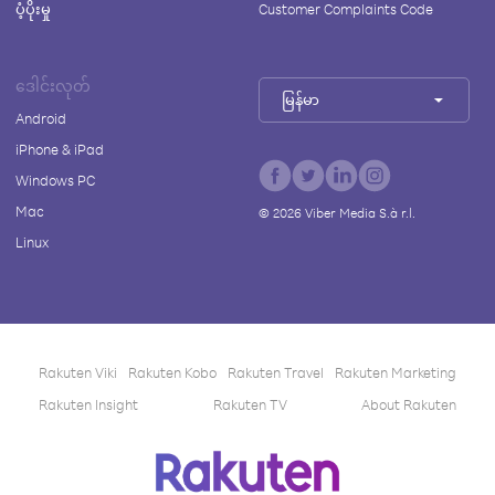
ပံ့ပိုးမှု
Customer Complaints Code
ဒေါင်းလုတ်
မြန်မာ
Android
iPhone & iPad
Windows PC
Mac
©
2026
Viber Media S.à r.l.
Linux
Rakuten Viki
Rakuten Kobo
Rakuten Travel
Rakuten Marketing
Rakuten Insight
Rakuten TV
About Rakuten