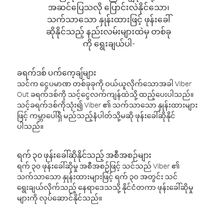
အဆင်ပြေသလို ပြောင်းလဲနိုင်သော၊
သက်သာသော နှုန်းထားဖြင့် ဖုန်းခေါ်
ဆိုနိုင်သည့် နည်းလမ်းများထဲမှ တစ်ခု
ကို ရွေးချယ်ပါ-
ခရက်ဒစ် ပက်ကေ့ချ်များ
သင်က ငွေပမာဏ တစ်ခုခုကို ဝယ်ယူလိုက်သောအခါ Viber
Out ခရက်ဒစ်ကို သင့်ငွေလက်ကျန်ထဲသို့ ထည့်ပေးပါသည်။
သင့်ခရက်ဒစ်ကိုသုံး၍ Viber ၏ သက်သာသော နှုန်းထားများ
ဖြင့် ကမ္ဘာပေါ်ရှိ မည်သည့်နံပါတ်သို့မဆို ဖုန်းခေါ်ဆိုနိုင်
ပါသည်။
ရက် ၃၀ ဖုန်းခေါ်ဆိုနိုင်သည့် အစီအစဉ်များ
ရက် ၃၀ ဖုန်းခေါ်ဆိုမှု အစီအစဉ်ဖြင့် သင်သည် Viber ၏
သက်သာသော နှုန်းထားများဖြင့် ရက် ၃၀ အတွင်း သင်
ရွေးချယ်လိုက်သည့် နေရာဒေသသို့ နိုင်ငံတကာ ဖုန်းခေါ်ဆိုမှု
များကို လုပ်ဆောင်နိုင်သည်။