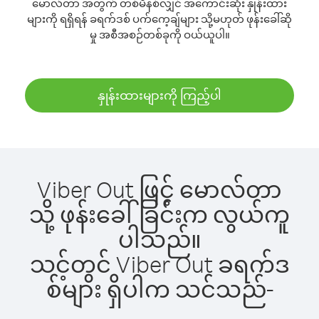
မောလ်တာ အတွက် တစ်မိနစ်လျှင် အကောင်းဆုံး နှုန်းထား
များကို ရရှိရန် ခရက်ဒစ် ပက်ကေ့ချ်များ သို့မဟုတ် ဖုန်းခေါ်ဆို
မှု အစီအစဉ်တစ်ခုကို ဝယ်ယူပါ။
နှုန်းထားများကို ကြည့်ပါ
Viber Out ဖြင့် မောလ်တာ
သို့ ဖုန်းခေါ်ခြင်းက လွယ်ကူ
ပါသည်။
သင့်တွင် Viber Out ခရက်ဒ
စ်များ ရှိပါက သင်သည်-