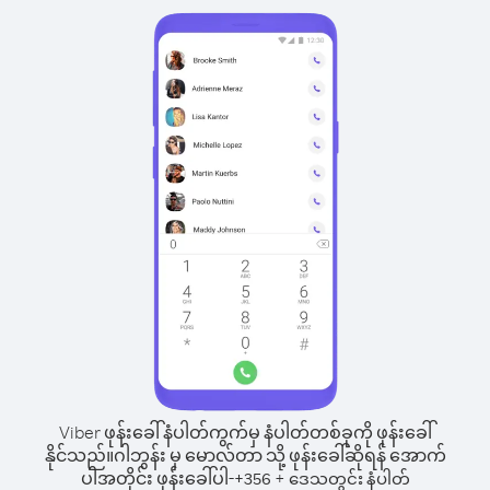
Viber ဖုန်းခေါ်နံပါတ်ကွက်မှ နံပါတ်တစ်ခုကို ဖုန်းခေါ်
နိုင်သည်။
ဂါဘွန်း မှ မောလ်တာ သို့ ဖုန်းခေါ်ဆိုရန် အောက်
ပါအတိုင်း ဖုန်းခေါ်ပါ-
+
+
356
ဒေသတွင်း နံပါတ်