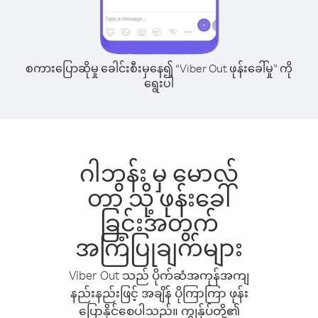
စကားပြောဆိုမှု ခေါင်းစီးမှနေ၍ “Viber Out ဖုန်းခေါ်မှု” ကို
ရွေးပါ
ဂါဘွန်း မှ မောလ်
တာ သို့ ဖုန်းခေါ်
ခြင်းအတွက်
အကြံပြုချက်များ
Viber Out သည် ပိုက်ဆံအကုန်အကျ
နည်းနည်းဖြင့် အချိန် ပိုကြာကြာ ဖုန်း
ပြောနိုင်စေပါသည်။ ကျွန်ုပ်တို့၏