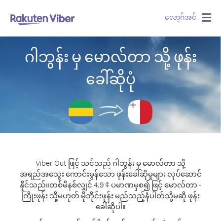
လော့ဂ်အင်
Togg
navig
ဂါဘွန်း မှ မောလ်တာ သို့ ဖုန်း
ခေါ်ဆိုပုံ
Viber Out ဖြင့် သင်သည် ဂါဘွန်း မှ မောလ်တာ သို့
အရည်အသွေး ကောင်းမွန်သော ဖုန်းခေါ်ဆိုမှုများ လုပ်ဆောင်
နိုင်သည်။
တစ်မိနစ်လျှင် 4.9 ¢ ပမာဏမှစ၍ ဖြင့် မောလ်တာ -
ကြိုးဖုန်း သို့မဟုတ် မိုဘိုင်းဖုန်း မည်သည့်နံပါတ်သို့မဆို ဖုန်း
ခေါ်ဆိုပါ။