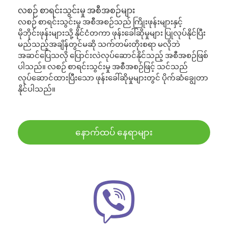
လစဉ် စာရင်းသွင်းမှု အစီအစဉ်များ
လစဉ် စာရင်းသွင်းမှု အစီအစဉ်သည် ကြိုးဖုန်းများနှင့်
မိုဘိုင်းဖုန်းများသို့ နိုင်ငံတကာ ဖုန်းခေါ်ဆိုမှုများ ပြုလုပ်နိုင်ပြီး
မည်သည့်အချိန်တွင်မဆို သက်တမ်းတိုးစရာ မလိုဘဲ
အဆင်ပြေသလို ပြောင်းလဲလုပ်ဆောင်နိုင်သည့် အစီအစဉ်ဖြစ်
ပါသည်။ လစဉ် စာရင်းသွင်းမှု အစီအစဉ်ဖြင့် သင်သည်
လုပ်ဆောင်ထားပြီးသော ဖုန်းခေါ်ဆိုမှုများတွင် ပိုက်ဆံချွေတာ
နိုင်ပါသည်။
နောက်ထပ် နေရာများ