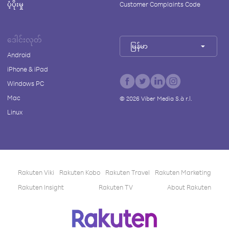
ပံ့ပိုးမှု
Customer Complaints Code
ဒေါင်းလုတ်
မြန်မာ
Android
iPhone & iPad
Windows PC
Mac
©
2026
Viber Media S.à r.l.
Linux
Rakuten Viki
Rakuten Kobo
Rakuten Travel
Rakuten Marketing
Rakuten Insight
Rakuten TV
About Rakuten