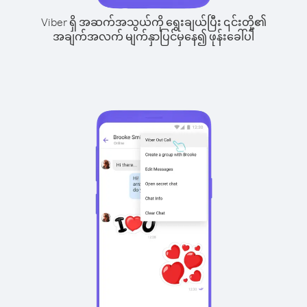
Viber ရှိ အဆက်အသွယ်ကို ရွေးချယ်ပြီး ၎င်းတို့၏
အချက်အလက် မျက်နှာပြင်မှနေ၍ ဖုန်းခေါ်ပါ