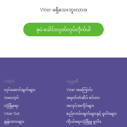
Viber မရှိသေးဘူးလား။
ခုပဲ ဒေါင်းလုတ်လုပ်လိုက်ပါ
VIBER
ကုမ္ပဏီ
လုပ်ဆောင်ချက်များ
Viber အကြောင်း
ဘလော့ဂ်
အမှတ်တံဆိပ် စင်တာ
လုံခြုံရေး
အလုပ်အကိုင်များ
Viber Out
စည်းကမ်းချက်များနှင့် မူဝါဒများ
နှုန်းထားများ
ကိုယ်ရေးလုံခြုံမှု မူဝါဒ