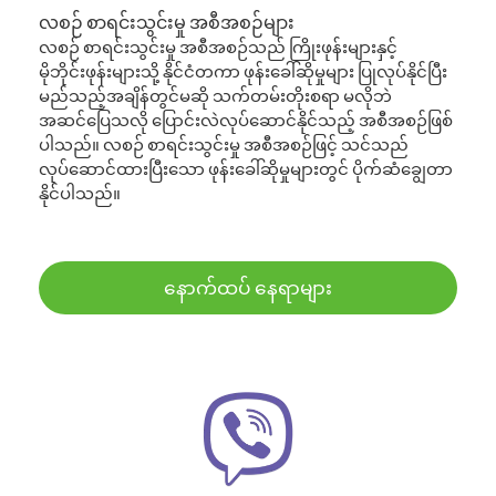
လစဉ် စာရင်းသွင်းမှု အစီအစဉ်များ
လစဉ် စာရင်းသွင်းမှု အစီအစဉ်သည် ကြိုးဖုန်းများနှင့်
မိုဘိုင်းဖုန်းများသို့ နိုင်ငံတကာ ဖုန်းခေါ်ဆိုမှုများ ပြုလုပ်နိုင်ပြီး
မည်သည့်အချိန်တွင်မဆို သက်တမ်းတိုးစရာ မလိုဘဲ
အဆင်ပြေသလို ပြောင်းလဲလုပ်ဆောင်နိုင်သည့် အစီအစဉ်ဖြစ်
ပါသည်။ လစဉ် စာရင်းသွင်းမှု အစီအစဉ်ဖြင့် သင်သည်
လုပ်ဆောင်ထားပြီးသော ဖုန်းခေါ်ဆိုမှုများတွင် ပိုက်ဆံချွေတာ
နိုင်ပါသည်။
နောက်ထပ် နေရာများ