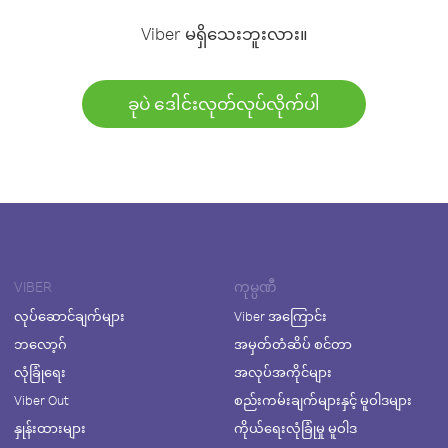
Viber မရှိသေးဘူးလား။
ခုပဲ ဒေါင်းလုတ်လုပ်လိုက်ပါ
VIBER
ကုမ္ပဏီ
လုပ်ဆောင်ချက်များ
Viber အကြောင်း
ဘလော့ဂ်
အမှတ်တံဆိပ် စင်တာ
လုံခြုံရေး
အလုပ်အကိုင်များ
Viber Out
စည်းကမ်းချက်များနှင့် မူဝါဒများ
နှုန်းထားများ
ကိုယ်ရေးလုံခြုံမှု မူဝါဒ