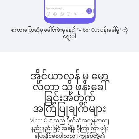
စကားပြောဆိုမှု ခေါင်းစီးမှနေ၍ “Viber Out ဖုန်းခေါ်မှု” ကို
ရွေးပါ
အိုင်ယာလန် မှ မော
လ်တာ သို့ ဖုန်းခေါ်
ခြင်းအတွက်
အကြံပြုချက်များ
Viber Out သည် ပိုက်ဆံအကုန်အကျ
နည်းနည်းဖြင့် အချိန် ပိုကြာကြာ ဖုန်း
ပြောနိုင်စေပါသည်။ ကျွန်ုပ်တို့၏