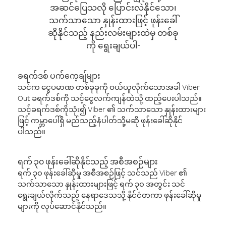
အဆင်ပြေသလို ပြောင်းလဲနိုင်သော၊
သက်သာသော နှုန်းထားဖြင့် ဖုန်းခေါ်
ဆိုနိုင်သည့် နည်းလမ်းများထဲမှ တစ်ခု
ကို ရွေးချယ်ပါ-
ခရက်ဒစ် ပက်ကေ့ချ်များ
သင်က ငွေပမာဏ တစ်ခုခုကို ဝယ်ယူလိုက်သောအခါ Viber
Out ခရက်ဒစ်ကို သင့်ငွေလက်ကျန်ထဲသို့ ထည့်ပေးပါသည်။
သင့်ခရက်ဒစ်ကိုသုံး၍ Viber ၏ သက်သာသော နှုန်းထားများ
ဖြင့် ကမ္ဘာပေါ်ရှိ မည်သည့်နံပါတ်သို့မဆို ဖုန်းခေါ်ဆိုနိုင်
ပါသည်။
ရက် ၃၀ ဖုန်းခေါ်ဆိုနိုင်သည့် အစီအစဉ်များ
ရက် ၃၀ ဖုန်းခေါ်ဆိုမှု အစီအစဉ်ဖြင့် သင်သည် Viber ၏
သက်သာသော နှုန်းထားများဖြင့် ရက် ၃၀ အတွင်း သင်
ရွေးချယ်လိုက်သည့် နေရာဒေသသို့ နိုင်ငံတကာ ဖုန်းခေါ်ဆိုမှု
များကို လုပ်ဆောင်နိုင်သည်။