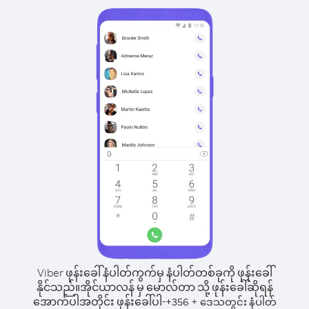
Viber ဖုန်းခေါ်နံပါတ်ကွက်မှ နံပါတ်တစ်ခုကို ဖုန်းခေါ်
နိုင်သည်။
အိုင်ယာလန် မှ မောလ်တာ သို့ ဖုန်းခေါ်ဆိုရန်
အောက်ပါအတိုင်း ဖုန်းခေါ်ပါ-
+
+
356
ဒေသတွင်း နံပါတ်