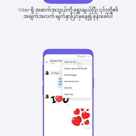
Viber ရှိ အဆက်အသွယ်ကို ရွေးချယ်ပြီး ၎င်းတို့၏
အချက်အလက် မျက်နှာပြင်မှနေ၍ ဖုန်းခေါ်ပါ