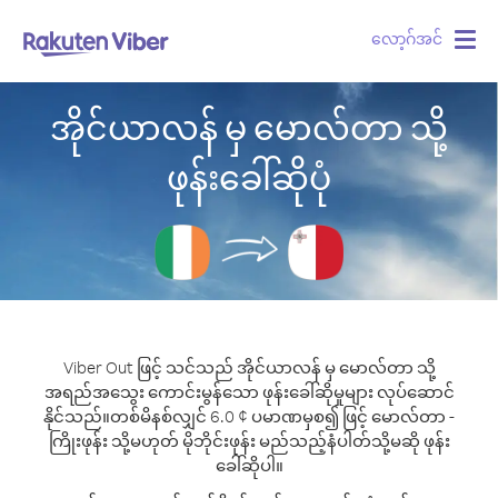
လော့ဂ်အင်
Togg
navig
အိုင်ယာလန် မှ မောလ်တာ သို့
ဖုန်းခေါ်ဆိုပုံ
Viber Out ဖြင့် သင်သည် အိုင်ယာလန် မှ မောလ်တာ သို့
အရည်အသွေး ကောင်းမွန်သော ဖုန်းခေါ်ဆိုမှုများ လုပ်ဆောင်
နိုင်သည်။
တစ်မိနစ်လျှင် 6.0 ¢ ပမာဏမှစ၍ ဖြင့် မောလ်တာ -
ကြိုးဖုန်း သို့မဟုတ် မိုဘိုင်းဖုန်း မည်သည့်နံပါတ်သို့မဆို ဖုန်း
ခေါ်ဆိုပါ။