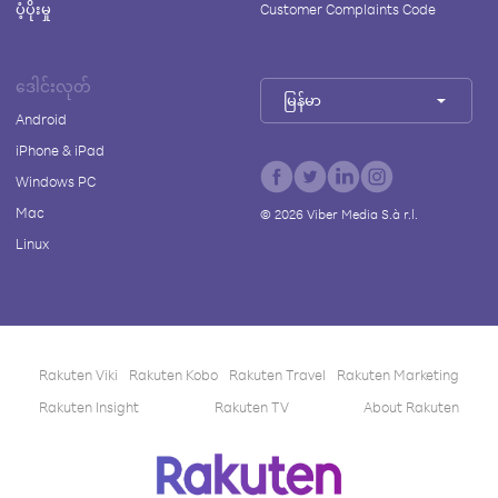
ပံ့ပိုးမှု
Customer Complaints Code
ဒေါင်းလုတ်
မြန်မာ
Android
iPhone & iPad
Windows PC
Mac
©
2026
Viber Media S.à r.l.
Linux
Rakuten Viki
Rakuten Kobo
Rakuten Travel
Rakuten Marketing
Rakuten Insight
Rakuten TV
About Rakuten