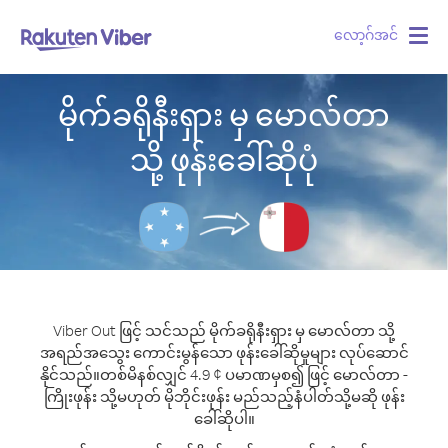
လော့ဂ်အင်
Togg
navig
မိုက်ခရိုနီးရှား မှ မောလ်တာ
သို့ ဖုန်းခေါ်ဆိုပုံ
Viber Out ဖြင့် သင်သည် မိုက်ခရိုနီးရှား မှ မောလ်တာ သို့
အရည်အသွေး ကောင်းမွန်သော ဖုန်းခေါ်ဆိုမှုများ လုပ်ဆောင်
နိုင်သည်။
တစ်မိနစ်လျှင် 4.9 ¢ ပမာဏမှစ၍ ဖြင့် မောလ်တာ -
ကြိုးဖုန်း သို့မဟုတ် မိုဘိုင်းဖုန်း မည်သည့်နံပါတ်သို့မဆို ဖုန်း
ခေါ်ဆိုပါ။