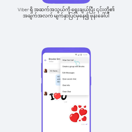
Viber ရှိ အဆက်အသွယ်ကို ရွေးချယ်ပြီး ၎င်းတို့၏
အချက်အလက် မျက်နှာပြင်မှနေ၍ ဖုန်းခေါ်ပါ