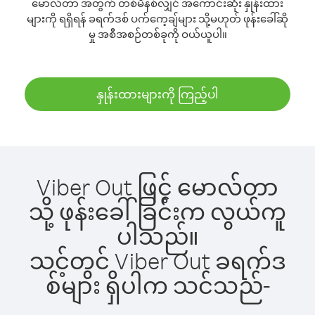
မောလ်တာ အတွက် တစ်မိနစ်လျှင် အကောင်းဆုံး နှုန်းထား
များကို ရရှိရန် ခရက်ဒစ် ပက်ကေ့ချ်များ သို့မဟုတ် ဖုန်းခေါ်ဆို
မှု အစီအစဉ်တစ်ခုကို ဝယ်ယူပါ။
နှုန်းထားများကို ကြည့်ပါ
Viber Out ဖြင့် မောလ်တာ
သို့ ဖုန်းခေါ်ခြင်းက လွယ်ကူ
ပါသည်။
သင့်တွင် Viber Out ခရက်ဒ
စ်များ ရှိပါက သင်သည်-