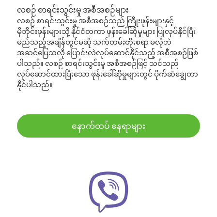
လစဉ် စာရင်းသွင်းမှု အစီအစဉ်များ
လစဉ် စာရင်းသွင်းမှု အစီအစဉ်သည် ကြိုးဖုန်းများနှင့်
မိုဘိုင်းဖုန်းများသို့ နိုင်ငံတကာ ဖုန်းခေါ်ဆိုမှုများ ပြုလုပ်နိုင်ပြီး
မည်သည့်အချိန်တွင်မဆို သက်တမ်းတိုးစရာ မလိုဘဲ
အဆင်ပြေသလို ပြောင်းလဲလုပ်ဆောင်နိုင်သည့် အစီအစဉ်ဖြစ်
ပါသည်။ လစဉ် စာရင်းသွင်းမှု အစီအစဉ်ဖြင့် သင်သည်
လုပ်ဆောင်ထားပြီးသော ဖုန်းခေါ်ဆိုမှုများတွင် ပိုက်ဆံချွေတာ
နိုင်ပါသည်။
နောက်ထပ် နေရာများ