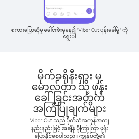
စကားပြောဆိုမှု ခေါင်းစီးမှနေ၍ “Viber Out ဖုန်းခေါ်မှု” ကို
ရွေးပါ
မိုက်ခရိုနီးရှား မှ
မောလ်တာ သို့ ဖုန်း
ခေါ်ခြင်းအတွက်
အကြံပြုချက်များ
Viber Out သည် ပိုက်ဆံအကုန်အကျ
နည်းနည်းဖြင့် အချိန် ပိုကြာကြာ ဖုန်း
ပြောနိုင်စေပါသည်။ ကျွန်ုပ်တို့၏