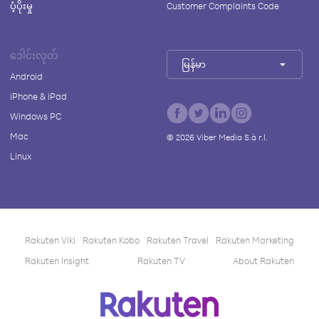
ပံ့ပိုးမှု
Customer Complaints Code
ဒေါင်းလုတ်
မြန်မာ
Android
iPhone & iPad
Windows PC
Mac
©
2026
Viber Media S.à r.l.
Linux
Rakuten Viki
Rakuten Kobo
Rakuten Travel
Rakuten Marketing
Rakuten Insight
Rakuten TV
About Rakuten