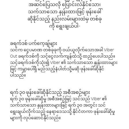
အဆင်ပြေသလို ပြောင်းလဲနိုင်သော၊
သက်သာသော နှုန်းထားဖြင့် ဖုန်းခေါ်
ဆိုနိုင်သည့် နည်းလမ်းများထဲမှ တစ်ခု
ကို ရွေးချယ်ပါ-
ခရက်ဒစ် ပက်ကေ့ချ်များ
သင်က ငွေပမာဏ တစ်ခုခုကို ဝယ်ယူလိုက်သောအခါ Viber
Out ခရက်ဒစ်ကို သင့်ငွေလက်ကျန်ထဲသို့ ထည့်ပေးပါသည်။
သင့်ခရက်ဒစ်ကိုသုံး၍ Viber ၏ သက်သာသော နှုန်းထားများ
ဖြင့် ကမ္ဘာပေါ်ရှိ မည်သည့်နံပါတ်သို့မဆို ဖုန်းခေါ်ဆိုနိုင်
ပါသည်။
ရက် ၃၀ ဖုန်းခေါ်ဆိုနိုင်သည့် အစီအစဉ်များ
ရက် ၃၀ ဖုန်းခေါ်ဆိုမှု အစီအစဉ်ဖြင့် သင်သည် Viber ၏
သက်သာသော နှုန်းထားများဖြင့် ရက် ၃၀ အတွင်း သင်
ရွေးချယ်လိုက်သည့် နေရာဒေသသို့ နိုင်ငံတကာ ဖုန်းခေါ်ဆိုမှု
များကို လုပ်ဆောင်နိုင်သည်။