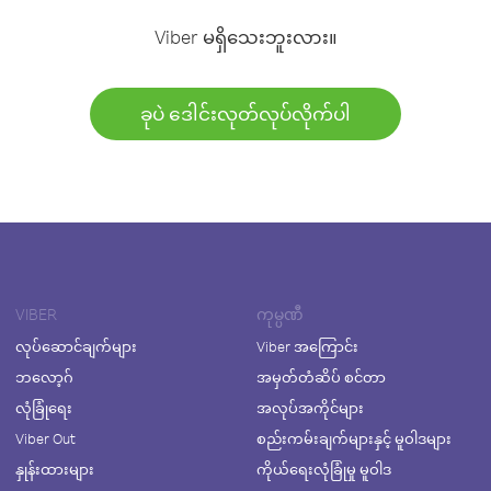
Viber မရှိသေးဘူးလား။
ခုပဲ ဒေါင်းလုတ်လုပ်လိုက်ပါ
VIBER
ကုမ္ပဏီ
လုပ်ဆောင်ချက်များ
Viber အကြောင်း
ဘလော့ဂ်
အမှတ်တံဆိပ် စင်တာ
လုံခြုံရေး
အလုပ်အကိုင်များ
Viber Out
စည်းကမ်းချက်များနှင့် မူဝါဒများ
နှုန်းထားများ
ကိုယ်ရေးလုံခြုံမှု မူဝါဒ