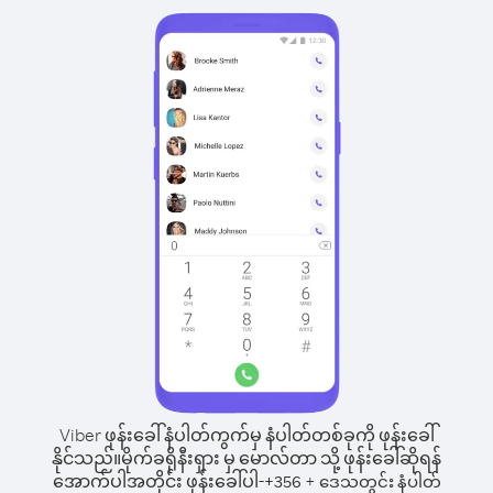
Viber ဖုန်းခေါ်နံပါတ်ကွက်မှ နံပါတ်တစ်ခုကို ဖုန်းခေါ်
နိုင်သည်။
မိုက်ခရိုနီးရှား မှ မောလ်တာ သို့ ဖုန်းခေါ်ဆိုရန်
အောက်ပါအတိုင်း ဖုန်းခေါ်ပါ-
+
+
356
ဒေသတွင်း နံပါတ်