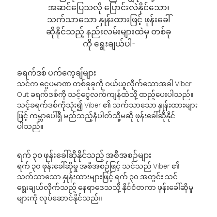
အဆင်ပြေသလို ပြောင်းလဲနိုင်သော၊
သက်သာသော နှုန်းထားဖြင့် ဖုန်းခေါ်
ဆိုနိုင်သည့် နည်းလမ်းများထဲမှ တစ်ခု
ကို ရွေးချယ်ပါ-
ခရက်ဒစ် ပက်ကေ့ချ်များ
သင်က ငွေပမာဏ တစ်ခုခုကို ဝယ်ယူလိုက်သောအခါ Viber
Out ခရက်ဒစ်ကို သင့်ငွေလက်ကျန်ထဲသို့ ထည့်ပေးပါသည်။
သင့်ခရက်ဒစ်ကိုသုံး၍ Viber ၏ သက်သာသော နှုန်းထားများ
ဖြင့် ကမ္ဘာပေါ်ရှိ မည်သည့်နံပါတ်သို့မဆို ဖုန်းခေါ်ဆိုနိုင်
ပါသည်။
ရက် ၃၀ ဖုန်းခေါ်ဆိုနိုင်သည့် အစီအစဉ်များ
ရက် ၃၀ ဖုန်းခေါ်ဆိုမှု အစီအစဉ်ဖြင့် သင်သည် Viber ၏
သက်သာသော နှုန်းထားများဖြင့် ရက် ၃၀ အတွင်း သင်
ရွေးချယ်လိုက်သည့် နေရာဒေသသို့ နိုင်ငံတကာ ဖုန်းခေါ်ဆိုမှု
များကို လုပ်ဆောင်နိုင်သည်။