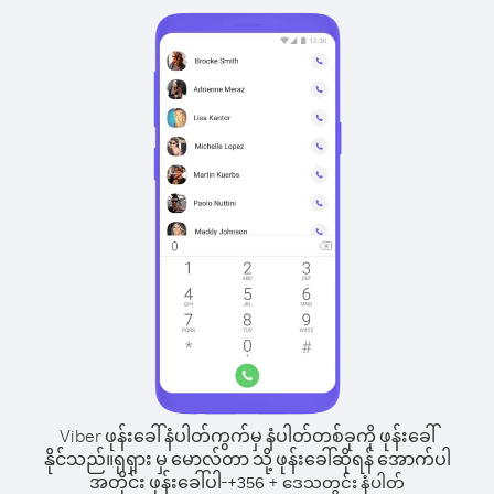
Viber ဖုန်းခေါ်နံပါတ်ကွက်မှ နံပါတ်တစ်ခုကို ဖုန်းခေါ်
နိုင်သည်။
ရုရှား မှ မောလ်တာ သို့ ဖုန်းခေါ်ဆိုရန် အောက်ပါ
အတိုင်း ဖုန်းခေါ်ပါ-
+
+
356
ဒေသတွင်း နံပါတ်