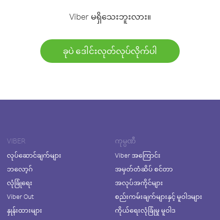
Viber မရှိသေးဘူးလား။
ခုပဲ ဒေါင်းလုတ်လုပ်လိုက်ပါ
VIBER
ကုမ္ပဏီ
လုပ်ဆောင်ချက်များ
Viber အကြောင်း
ဘလော့ဂ်
အမှတ်တံဆိပ် စင်တာ
လုံခြုံရေး
အလုပ်အကိုင်များ
Viber Out
စည်းကမ်းချက်များနှင့် မူဝါဒများ
နှုန်းထားများ
ကိုယ်ရေးလုံခြုံမှု မူဝါဒ