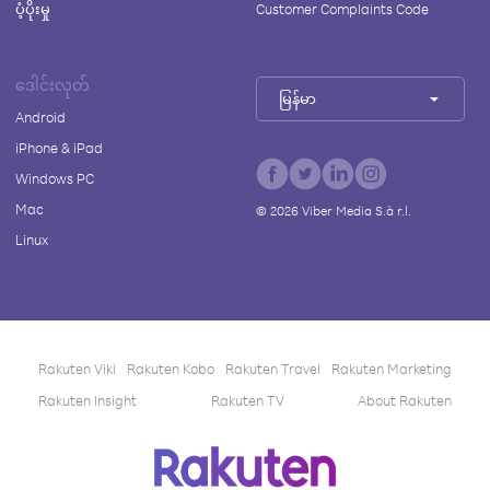
ပံ့ပိုးမှု
Customer Complaints Code
ဒေါင်းလုတ်
မြန်မာ
Android
iPhone & iPad
Windows PC
Mac
©
2026
Viber Media S.à r.l.
Linux
Rakuten Viki
Rakuten Kobo
Rakuten Travel
Rakuten Marketing
Rakuten Insight
Rakuten TV
About Rakuten