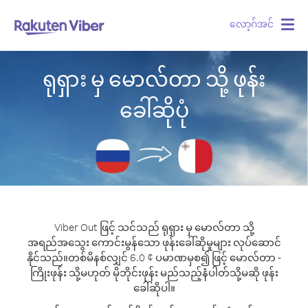
လော့ဂ်အင်
Togg
navig
ရုရှား မှ မောလ်တာ သို့ ဖုန်း
ခေါ်ဆိုပုံ
Viber Out ဖြင့် သင်သည် ရုရှား မှ မောလ်တာ သို့
အရည်အသွေး ကောင်းမွန်သော ဖုန်းခေါ်ဆိုမှုများ လုပ်ဆောင်
နိုင်သည်။
တစ်မိနစ်လျှင် 6.0 ¢ ပမာဏမှစ၍ ဖြင့် မောလ်တာ -
ကြိုးဖုန်း သို့မဟုတ် မိုဘိုင်းဖုန်း မည်သည့်နံပါတ်သို့မဆို ဖုန်း
ခေါ်ဆိုပါ။