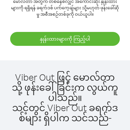
မောလ်တာ အတွက် တစ်မိနစ်လျှင် အကောင်းဆုံး နှုန်းထား
များကို ရရှိရန် ခရက်ဒစ် ပက်ကေ့ချ်များ သို့မဟုတ် ဖုန်းခေါ်ဆို
မှု အစီအစဉ်တစ်ခုကို ဝယ်ယူပါ။
နှုန်းထားများကို ကြည့်ပါ
Viber Out ဖြင့် မောလ်တာ
သို့ ဖုန်းခေါ်ခြင်းက လွယ်ကူ
ပါသည်။
သင့်တွင် Viber Out ခရက်ဒ
စ်များ ရှိပါက သင်သည်-