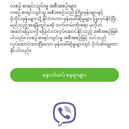
လစဉ် စာရင်းသွင်းမှု အစီအစဉ်များ
လစဉ် စာရင်းသွင်းမှု အစီအစဉ်သည် ကြိုးဖုန်းများနှင့်
မိုဘိုင်းဖုန်းများသို့ နိုင်ငံတကာ ဖုန်းခေါ်ဆိုမှုများ ပြုလုပ်နိုင်ပြီး
မည်သည့်အချိန်တွင်မဆို သက်တမ်းတိုးစရာ မလိုဘဲ
အဆင်ပြေသလို ပြောင်းလဲလုပ်ဆောင်နိုင်သည့် အစီအစဉ်ဖြစ်
ပါသည်။ လစဉ် စာရင်းသွင်းမှု အစီအစဉ်ဖြင့် သင်သည်
လုပ်ဆောင်ထားပြီးသော ဖုန်းခေါ်ဆိုမှုများတွင် ပိုက်ဆံချွေတာ
နိုင်ပါသည်။
နောက်ထပ် နေရာများ