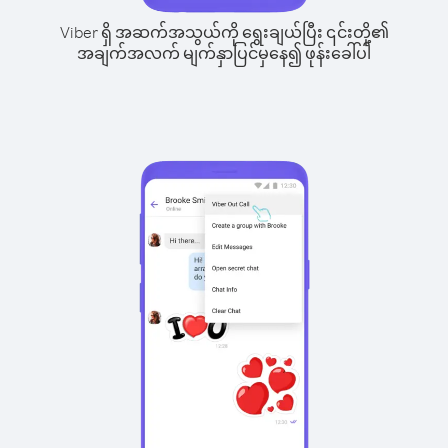
Viber ရှိ အဆက်အသွယ်ကို ရွေးချယ်ပြီး ၎င်းတို့၏
အချက်အလက် မျက်နှာပြင်မှနေ၍ ဖုန်းခေါ်ပါ