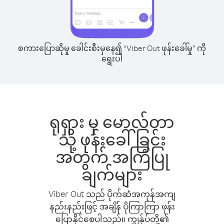
စကားပြောဆိုမှု ခေါင်းစီးမှနေ၍ “Viber Out ဖုန်းခေါ်မှု” ကို
ရွေးပါ
ရုရှား မှ မောလ်တာ
သို့ ဖုန်းခေါ်ခြင်း
အတွက် အကြံပြု
ချက်များ
Viber Out သည် ပိုက်ဆံအကုန်အကျ
နည်းနည်းဖြင့် အချိန် ပိုကြာကြာ ဖုန်း
ပြောနိုင်စေပါသည်။ ကျွန်ုပ်တို့၏