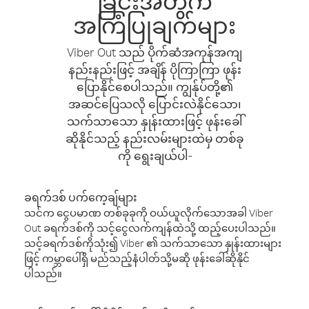
ခြင်းအတွက်
အကြံပြုချက်များ
Viber Out သည် ပိုက်ဆံအကုန်အကျ
နည်းနည်းဖြင့် အချိန် ပိုကြာကြာ ဖုန်း
ပြောနိုင်စေပါသည်။ ကျွန်ုပ်တို့၏
အဆင်ပြေသလို ပြောင်းလဲနိုင်သော၊
သက်သာသော နှုန်းထားဖြင့် ဖုန်းခေါ်
ဆိုနိုင်သည့် နည်းလမ်းများထဲမှ တစ်ခု
ကို ရွေးချယ်ပါ-
ခရက်ဒစ် ပက်ကေ့ချ်များ
သင်က ငွေပမာဏ တစ်ခုခုကို ဝယ်ယူလိုက်သောအခါ Viber
Out ခရက်ဒစ်ကို သင့်ငွေလက်ကျန်ထဲသို့ ထည့်ပေးပါသည်။
သင့်ခရက်ဒစ်ကိုသုံး၍ Viber ၏ သက်သာသော နှုန်းထားများ
ဖြင့် ကမ္ဘာပေါ်ရှိ မည်သည့်နံပါတ်သို့မဆို ဖုန်းခေါ်ဆိုနိုင်
ပါသည်။