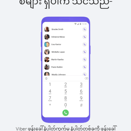
စ်များ ရှိပါက သင်သည်-
Viber ဖုန်းခေါ်နံပါတ်ကွက်မှ နံပါတ်တစ်ခုကို ဖုန်းခေါ်