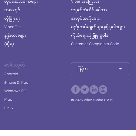
လုပ်ဆောင်ချက်များ
Viber အကြောင်း
ဘလော့ဂ်
အမှတ်တံဆိပ် စင်တာ
လုံခြုံရေး
အလုပ်အကိုင်များ
Viber Out
စည်းကမ်းချက်များနှင့် မူဝါဒများ
နှုန်းထားများ
ကိုယ်ရေးလုံခြုံမှု မူဝါဒ
ပံ့ပိုးမှု
Customer Complaints Code
ဒေါင်းလုတ်
မြန်မာ
Android
iPhone & iPad
Windows PC
Mac
©
2026
Viber Media S.à r.l.
Linux