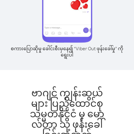
စကားပြောဆိုမှု ခေါင်းစီးမှနေ၍ “Viber Out ဖုန်းခေါ်မှု” ကို
ရွေးပါ
ဗာဂျင် ကျွန်းဆွယ်
များ ပြည်ထောင်စု
သမ္မတနိုင်ငံ မှ မော
လ်တာ သို့ ဖုန်းခေါ်