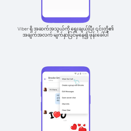
Viber ရှိ အဆက်အသွယ်ကို ရွေးချယ်ပြီး ၎င်းတို့၏
အချက်အလက် မျက်နှာပြင်မှနေ၍ ဖုန်းခေါ်ပါ