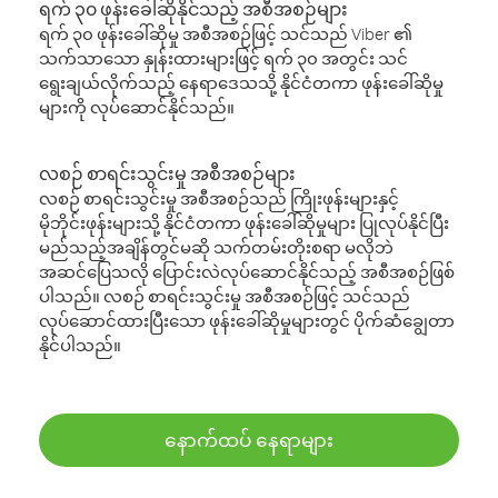
ရက် ၃၀ ဖုန်းခေါ်ဆိုနိုင်သည့် အစီအစဉ်များ
ရက် ၃၀ ဖုန်းခေါ်ဆိုမှု အစီအစဉ်ဖြင့် သင်သည် Viber ၏
သက်သာသော နှုန်းထားများဖြင့် ရက် ၃၀ အတွင်း သင်
ရွေးချယ်လိုက်သည့် နေရာဒေသသို့ နိုင်ငံတကာ ဖုန်းခေါ်ဆိုမှု
များကို လုပ်ဆောင်နိုင်သည်။
လစဉ် စာရင်းသွင်းမှု အစီအစဉ်များ
လစဉ် စာရင်းသွင်းမှု အစီအစဉ်သည် ကြိုးဖုန်းများနှင့်
မိုဘိုင်းဖုန်းများသို့ နိုင်ငံတကာ ဖုန်းခေါ်ဆိုမှုများ ပြုလုပ်နိုင်ပြီး
မည်သည့်အချိန်တွင်မဆို သက်တမ်းတိုးစရာ မလိုဘဲ
အဆင်ပြေသလို ပြောင်းလဲလုပ်ဆောင်နိုင်သည့် အစီအစဉ်ဖြစ်
ပါသည်။ လစဉ် စာရင်းသွင်းမှု အစီအစဉ်ဖြင့် သင်သည်
လုပ်ဆောင်ထားပြီးသော ဖုန်းခေါ်ဆိုမှုများတွင် ပိုက်ဆံချွေတာ
နိုင်ပါသည်။
နောက်ထပ် နေရာများ