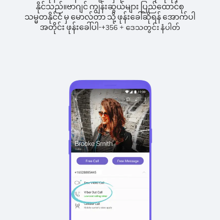
နိုင်သည်။
ဗာဂျင် ကျွန်းဆွယ်များ ပြည်ထောင်စု
သမ္မတနိုင်ငံ မှ မောလ်တာ သို့ ဖုန်းခေါ်ဆိုရန် အောက်ပါ
အတိုင်း ဖုန်းခေါ်ပါ-
+
+
356
ဒေသတွင်း နံပါတ်