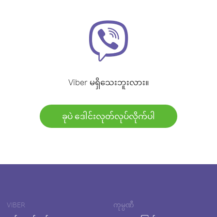
Viber မရှိသေးဘူးလား။
ခုပဲ ဒေါင်းလုတ်လုပ်လိုက်ပါ
VIBER
ကုမ္ပဏီ