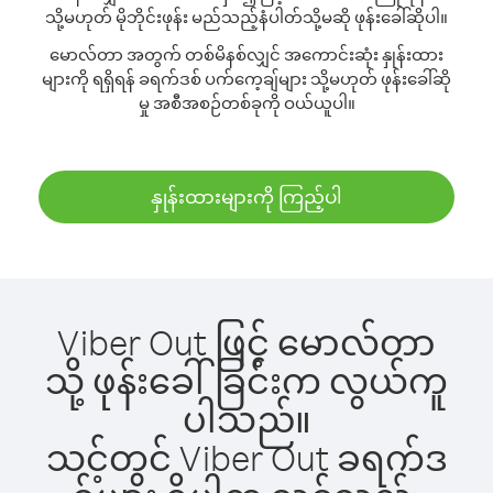
သို့မဟုတ် မိုဘိုင်းဖုန်း မည်သည့်နံပါတ်သို့မဆို ဖုန်းခေါ်ဆိုပါ။
မောလ်တာ အတွက် တစ်မိနစ်လျှင် အကောင်းဆုံး နှုန်းထား
များကို ရရှိရန် ခရက်ဒစ် ပက်ကေ့ချ်များ သို့မဟုတ် ဖုန်းခေါ်ဆို
မှု အစီအစဉ်တစ်ခုကို ဝယ်ယူပါ။
နှုန်းထားများကို ကြည့်ပါ
Viber Out ဖြင့် မောလ်တာ
သို့ ဖုန်းခေါ်ခြင်းက လွယ်ကူ
ပါသည်။
သင့်တွင် Viber Out ခရက်ဒ