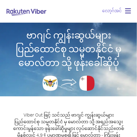
လော့ဂ်အင်
Togg
navig
ဗာဂျင် ကျွန်းဆွယ်များ
ပြည်ထောင်စု သမ္မတနိုင်ငံ မှ
မောလ်တာ သို့ ဖုန်းခေါ်ဆိုပုံ
Viber Out ဖြင့် သင်သည် ဗာဂျင် ကျွန်းဆွယ်များ
ပြည်ထောင်စု သမ္မတနိုင်ငံ မှ မောလ်တာ သို့ အရည်အသွေး
ကောင်းမွန်သော ဖုန်းခေါ်ဆိုမှုများ လုပ်ဆောင်နိုင်သည်။
တစ်
မိနစ်လျှင် 4.9 ¢ ပမာဏမှစ၍ ဖြင့် မောလ်တာ - ကြိုးဖုန်း