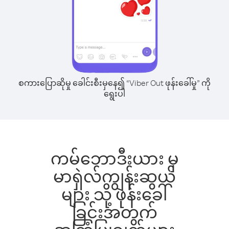
စကားပြောဆိုမှု ခေါင်းစီးမှနေ၍ “Viber Out ဖုန်းခေါ်မှု” ကို
ရွေးပါ
ကမ်ဘောဒီးယား မှ
မာရှဲလ်ကျွန်းဆွယ်
များ သို့ ဖုန်းခေါ်
ခြင်းအတွက်