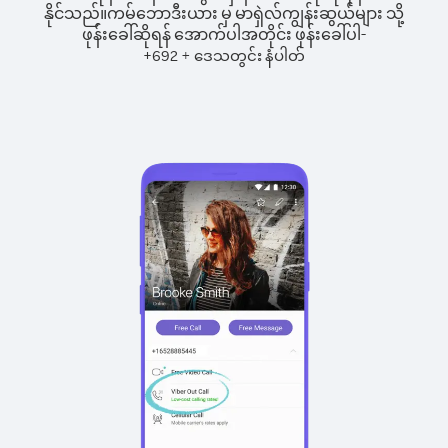
နိုင်သည်။
ကမ်ဘောဒီးယား မှ မာရှဲလ်ကျွန်းဆွယ်များ သို့
ဖုန်းခေါ်ဆိုရန် အောက်ပါအတိုင်း ဖုန်းခေါ်ပါ-
+
+
692
ဒေသတွင်း နံပါတ်