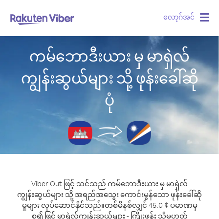
လော့ဂ်အင်
Togg
navig
ကမ်ဘောဒီးယား မှ မာရှဲလ်
ကျွန်းဆွယ်များ သို့ ဖုန်းခေါ်ဆို
ပုံ
Viber Out ဖြင့် သင်သည် ကမ်ဘောဒီးယား မှ မာရှဲလ်
ကျွန်းဆွယ်များ သို့ အရည်အသွေး ကောင်းမွန်သော ဖုန်းခေါ်ဆို
မှုများ လုပ်ဆောင်နိုင်သည်။
တစ်မိနစ်လျှင် 45.0 ¢ ပမာဏမှ
စ၍ ဖြင့် မာရှဲလ်ကျွန်းဆွယ်များ - ကြိုးဖုန်း သို့မဟုတ်