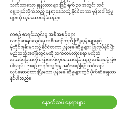
သက်သာသော နှုန်းထားများဖြင့် ရက် ၃၀ အတွင်း သင်
ရွေးချယ်လိုက်သည့် နေရာဒေသသို့ နိုင်ငံတကာ ဖုန်းခေါ်ဆိုမှု
များကို လုပ်ဆောင်နိုင်သည်။
လစဉ် စာရင်းသွင်းမှု အစီအစဉ်များ
လစဉ် စာရင်းသွင်းမှု အစီအစဉ်သည် ကြိုးဖုန်းများနှင့်
မိုဘိုင်းဖုန်းများသို့ နိုင်ငံတကာ ဖုန်းခေါ်ဆိုမှုများ ပြုလုပ်နိုင်ပြီး
မည်သည့်အချိန်တွင်မဆို သက်တမ်းတိုးစရာ မလိုဘဲ
အဆင်ပြေသလို ပြောင်းလဲလုပ်ဆောင်နိုင်သည့် အစီအစဉ်ဖြစ်
ပါသည်။ လစဉ် စာရင်းသွင်းမှု အစီအစဉ်ဖြင့် သင်သည်
လုပ်ဆောင်ထားပြီးသော ဖုန်းခေါ်ဆိုမှုများတွင် ပိုက်ဆံချွေတာ
နိုင်ပါသည်။
နောက်ထပ် နေရာများ