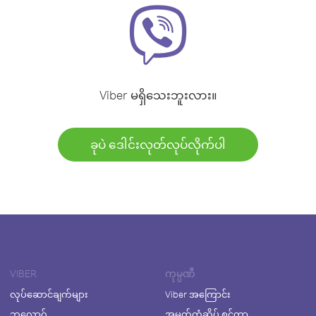
Viber မရှိသေးဘူးလား။
ခုပဲ ဒေါင်းလုတ်လုပ်လိုက်ပါ
VIBER
ကုမ္ပဏီ
လုပ်ဆောင်ချက်များ
Viber အကြောင်း
ဘလော့ဂ်
အမှတ်တံဆိပ် စင်တာ