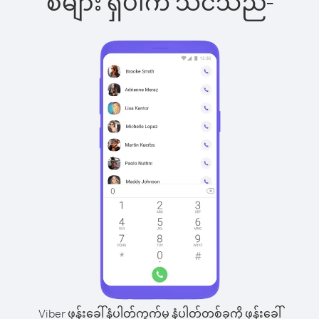
စ်များ ရှိပါက သင်သည်-
Viber ဖုန်းခေါ်နံပါတ်ကွက်မှ နံပါတ်တစ်ခုကို ဖုန်းခေါ်