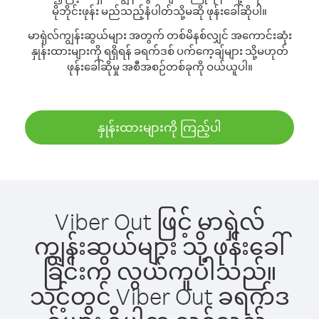
မိုဘိုင်းဖုန်း မည်သည့်နံပါတ်သို့မဆို ဖုန်းခေါ်ဆိုပါ။
မာရှဲလ်ကျွန်းဆွယ်များ အတွက် တစ်မိနစ်လျှင် အကောင်းဆုံး
နှုန်းထားများကို ရရှိရန် ခရက်ဒစ် ပက်ကေ့ချ်များ သို့မဟုတ်
ဖုန်းခေါ်ဆိုမှု အစီအစဉ်တစ်ခုကို ဝယ်ယူပါ။
နှုန်းထားများကို ကြည့်ပါ
Viber Out ဖြင့် မာရှဲလ်
ကျွန်းဆွယ်များ သို့ ဖုန်းခေါ်
ခြင်းက လွယ်ကူပါသည်။
သင့်တွင် Viber Out ခရက်ဒ