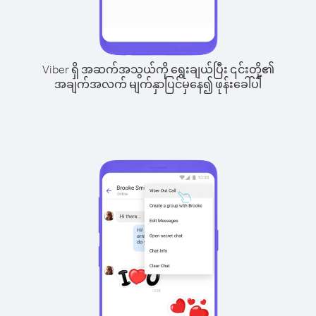
Viber ရှိ အဆက်အသွယ်ကို ရွေးချယ်ပြီး ၎င်းတို့၏
အချက်အလက် မျက်နှာပြင်မှနေ၍ ဖုန်းခေါ်ပါ