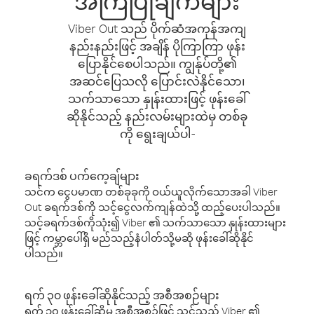
အကြံပြုချက်များ
Viber Out သည် ပိုက်ဆံအကုန်အကျ
နည်းနည်းဖြင့် အချိန် ပိုကြာကြာ ဖုန်း
ပြောနိုင်စေပါသည်။ ကျွန်ုပ်တို့၏
အဆင်ပြေသလို ပြောင်းလဲနိုင်သော၊
သက်သာသော နှုန်းထားဖြင့် ဖုန်းခေါ်
ဆိုနိုင်သည့် နည်းလမ်းများထဲမှ တစ်ခု
ကို ရွေးချယ်ပါ-
ခရက်ဒစ် ပက်ကေ့ချ်များ
သင်က ငွေပမာဏ တစ်ခုခုကို ဝယ်ယူလိုက်သောအခါ Viber
Out ခရက်ဒစ်ကို သင့်ငွေလက်ကျန်ထဲသို့ ထည့်ပေးပါသည်။
သင့်ခရက်ဒစ်ကိုသုံး၍ Viber ၏ သက်သာသော နှုန်းထားများ
ဖြင့် ကမ္ဘာပေါ်ရှိ မည်သည့်နံပါတ်သို့မဆို ဖုန်းခေါ်ဆိုနိုင်
ပါသည်။
ရက် ၃၀ ဖုန်းခေါ်ဆိုနိုင်သည့် အစီအစဉ်များ
ရက် ၃၀ ဖုန်းခေါ်ဆိုမှု အစီအစဉ်ဖြင့် သင်သည် Viber ၏