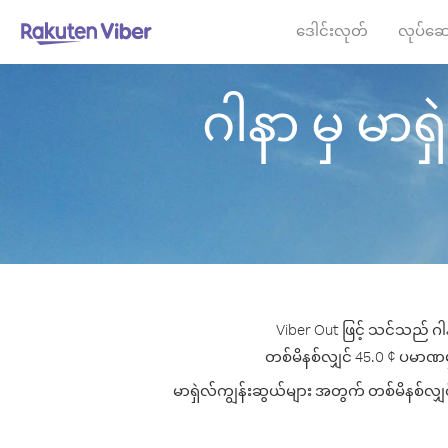
ဒေါင်းလုတ်
လုပ်ဆေ
ဂါနာ မှ မာရှဲ
Viber Out ဖြင့် သင်သည် ဂါန
တစ်မိနစ်လျှင် 45.0 ¢ ပမာဏမှစ၍
မာရှဲလ်ကျွန်းဆွယ်များ အတွက် တစ်မိနစ်လျှင်