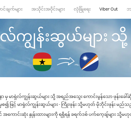
ာင်ချက်များ
အသိုင်းအဝိုင်းများ
လုံခြုံရေး
Viber Out
ဘ
လ်ကျွန်းဆွယ်များ သို့ ဖ
ာ မှ မာရှဲလ်ကျွန်းဆွယ်များ သို့ အရည်အသွေး ကောင်းမွန်သော ဖုန်းခေါ်ဆိ
 ဖြင့် မာရှဲလ်ကျွန်းဆွယ်များ - ကြိုးဖုန်း သို့မဟုတ် မိုဘိုင်းဖုန်း မည်သည့်
 အကောင်းဆုံး နှုန်းထားများကို ရရှိရန် ခရက်ဒစ် ပက်ကေ့ချ်များ သို့မဟုတ