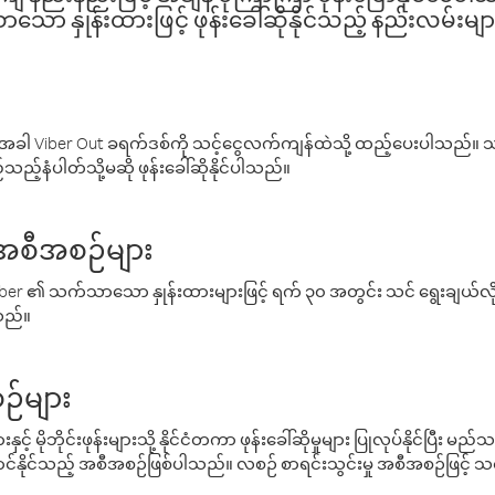
ော နှုန်းထားဖြင့် ဖုန်းခေါ်ဆိုနိုင်သည့် နည်းလမ်းမျာ
ါ Viber Out ခရက်ဒစ်ကို သင့်ငွေလက်ကျန်ထဲသို့ ထည့်ပေးပါသည်။ သင
ည့်နံပါတ်သို့မဆို ဖုန်းခေါ်ဆိုနိုင်ပါသည်။
် အစီအစဉ်များ
် Viber ၏ သက်သာသော နှုန်းထားများဖြင့် ရက် ၃၀ အတွင်း သင် ရွေးချယ်
်သည်။
ဉ်များ
့် မိုဘိုင်းဖုန်းများသို့ နိုင်ငံတကာ ဖုန်းခေါ်ဆိုမှုများ ပြုလုပ်နိုင်ပြီး
်နိုင်သည့် အစီအစဉ်ဖြစ်ပါသည်။ လစဉ် စာရင်းသွင်းမှု အစီအစဉ်ဖြင့်