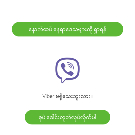
နောက်ထပ် နေရာဒေသများကို ရှာရန်
Viber မရှိသေးဘူးလား။
ခုပဲ ဒေါင်းလုတ်လုပ်လိုက်ပါ