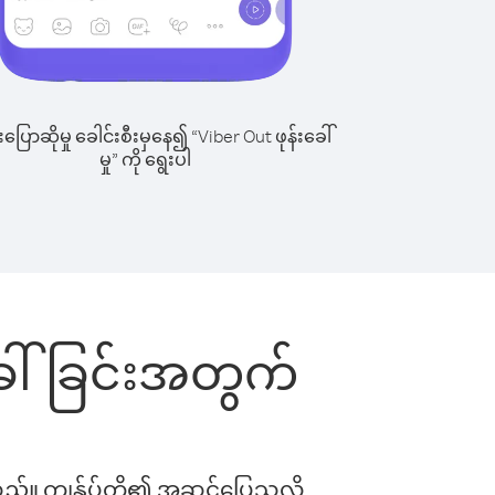
ြောဆိုမှု ခေါင်းစီးမှနေ၍ “Viber Out ဖုန်းခေါ်
မှု” ကို ရွေးပါ
းခေါ်ခြင်းအတွက်
ါသည်။ ကျွန်ုပ်တို့၏ အဆင်ပြေသလို