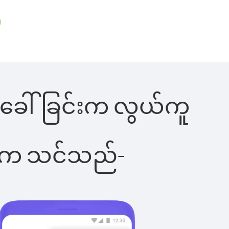
ုန်းခေါ်ခြင်းက လွယ်ကူ
ိပါက သင်သည်-