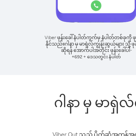
Viber ဖုန်းခေါ်နံပါတ်ကွက်မှ နံပါတ်တစ်ခုကို ဖု
နိုင်သည်။
ဂါနာ မှ မာရှဲလ်ကျွန်းဆွယ်များ သို့ ဖုန
ဆိုရန် အောက်ပါအတိုင်း ဖုန်းခေါ်ပါ-
+
+
692
ဒေသတွင်း နံပါတ်
ဂါနာ မှ မာရှဲလ
Viber Out သည် ပိုက်ဆံအကုန်အကျ 