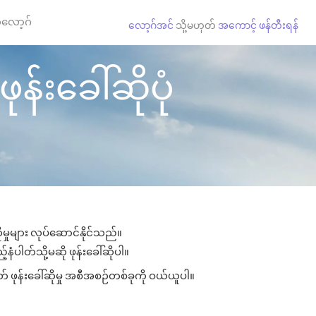
လော့ဂ်
လော့ဂ်အင်
သို့မဟုတ်
အကောင့် ဖန်တီးရန်
ုန်းခေါ်ဆိုပုံ
ုမှုများ လုပ်ဆောင်နိုင်သည်။
နံပါတ်သို့မဆို ဖုန်းခေါ်ဆိုပါ။
် ဖုန်းခေါ်ဆိုမှု အစီအစဉ်တစ်ခုကို ဝယ်ယူပါ။