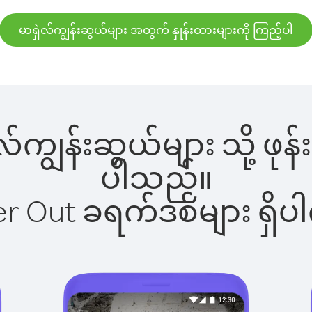
မာရှဲလ်ကျွန်းဆွယ်များ အတွက် နှုန်းထားများကို ကြည့်ပါ
ဲလ်ကျွန်းဆွယ်များ သို့ ဖ
ပါသည်။
ber Out ခရက်ဒစ်များ ရှ