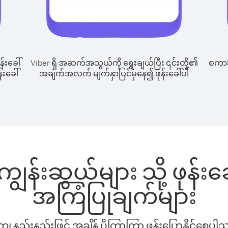
န်းခေါ်
Viber ရှိ အဆက်အသွယ်ကို ရွေးချယ်ပြီး ၎င်းတို့၏
စကားပ
်းခေါ်
အချက်အလက် မျက်နှာပြင်မှနေ၍ ဖုန်းခေါ်ပါ
်ကျွန်းဆွယ်များ သို့ ဖုန်
အကြံပြုချက်များ
နည်းနည်းဖြင့် အချိန် ပိုကြာကြာ ဖုန်းပြောနိုင်စေပ