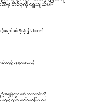
းထဲမှ တစ်ခုကို ရွေးချယ်ပါ-
့်ခရက်ဒစ်ကိုသုံး၍ Viber ၏
လိုက်သည့် နေရာဒေသသို့
 မည်သည့်အချိန်တွင်မဆို သက်တမ်းတိုး
 သင်သည် လုပ်ဆောင်ထားပြီးသော