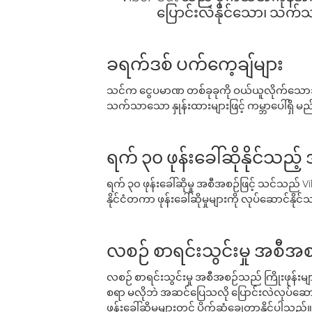
ပြောင်းလဲနိုင်သော၊ သက်သာသ
ခရက်ဒစ် ပက်ကေ့ချ်များ
သင်က ငွေပမာဏ တစ်ခုခုကို ဝယ်ယူလိုက်သောအခ
သက်သာသော နှုန်းထားများဖြင့် ကမ္ဘာပေါ်ရှိ မည်သ
ရက် ၃၀ ဖုန်းခေါ်ဆိုနိုင်သည့
ရက် ၃၀ ဖုန်းခေါ်ဆိုမှု အစီအစဉ်ဖြင့် သင်သည
နိုင်ငံတကာ ဖုန်းခေါ်ဆိုမှုများကို လုပ်ဆောင်နိုင
လစဉ် စာရင်းသွင်းမှု အစီအစ
လစဉ် စာရင်းသွင်းမှု အစီအစဉ်သည် ကြိုးဖုန်းများနှင
စရာ မလိုဘဲ အဆင်ပြေသလို ပြောင်းလဲလုပ်ဆောင
ဖုန်းခေါ်ဆိုမှုများတွင် ပိုက်ဆံချွေတာနိုင်ပါသည်။