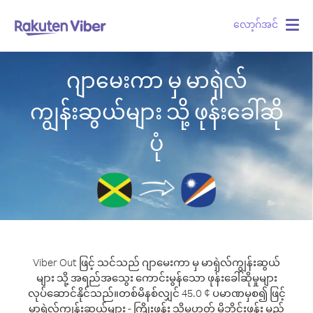
လော့ဂ်အင်
Togg
navig
ဂျာမေးကာ မှ မာရှဲလ်
ကျွန်းဆွယ်များ သို့ ဖုန်းခေါ်ဆို
ပုံ
Viber Out ဖြင့် သင်သည် ဂျာမေးကာ မှ မာရှဲလ်ကျွန်းဆွယ်
များ သို့ အရည်အသွေး ကောင်းမွန်သော ဖုန်းခေါ်ဆိုမှုများ
လုပ်ဆောင်နိုင်သည်။
တစ်မိနစ်လျှင် 45.0 ¢ ပမာဏမှစ၍ ဖြင့်
မာရှဲလ်ကျွန်းဆွယ်များ - ကြိုးဖုန်း သို့မဟုတ် မိုဘိုင်းဖုန်း မည်