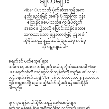
ချက်များ
Viber Out သည် ပိုက်ဆံအကုန်အကျ
နည်းနည်းဖြင့် အချိန် ပိုကြာကြာ ဖုန်း
ပြောနိုင်စေပါသည်။ ကျွန်ုပ်တို့၏
အဆင်ပြေသလို ပြောင်းလဲနိုင်သော၊
သက်သာသော နှုန်းထားဖြင့် ဖုန်းခေါ်
ဆိုနိုင်သည့် နည်းလမ်းများထဲမှ တစ်ခု
ကို ရွေးချယ်ပါ-
ခရက်ဒစ် ပက်ကေ့ချ်များ
သင်က ငွေပမာဏ တစ်ခုခုကို ဝယ်ယူလိုက်သောအခါ Viber
Out ခရက်ဒစ်ကို သင့်ငွေလက်ကျန်ထဲသို့ ထည့်ပေးပါသည်။
သင့်ခရက်ဒစ်ကိုသုံး၍ Viber ၏ သက်သာသော နှုန်းထားများ
ဖြင့် ကမ္ဘာပေါ်ရှိ မည်သည့်နံပါတ်သို့မဆို ဖုန်းခေါ်ဆိုနိုင်
ပါသည်။
ရက် ၃၀ ဖုန်းခေါ်ဆိုနိုင်သည့် အစီအစဉ်များ
ရက် ၃၀ ဖုန်းခေါ်ဆိုမှု အစီအစဉ်ဖြင့် သင်သည် Viber ၏