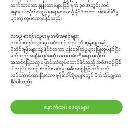
သက်သာသော နှုန်းထားများဖြင့် ရက် ၃၀ အတွင်း သင်
ရွေးချယ်လိုက်သည့် နေရာဒေသသို့ နိုင်ငံတကာ ဖုန်းခေါ်ဆိုမှု
များကို လုပ်ဆောင်နိုင်သည်။
လစဉ် စာရင်းသွင်းမှု အစီအစဉ်များ
လစဉ် စာရင်းသွင်းမှု အစီအစဉ်သည် ကြိုးဖုန်းများနှင့်
မိုဘိုင်းဖုန်းများသို့ နိုင်ငံတကာ ဖုန်းခေါ်ဆိုမှုများ ပြုလုပ်နိုင်ပြီး
မည်သည့်အချိန်တွင်မဆို သက်တမ်းတိုးစရာ မလိုဘဲ
အဆင်ပြေသလို ပြောင်းလဲလုပ်ဆောင်နိုင်သည့် အစီအစဉ်ဖြစ်
ပါသည်။ လစဉ် စာရင်းသွင်းမှု အစီအစဉ်ဖြင့် သင်သည်
လုပ်ဆောင်ထားပြီးသော ဖုန်းခေါ်ဆိုမှုများတွင် ပိုက်ဆံချွေတာ
နိုင်ပါသည်။
နောက်ထပ် နေရာများ