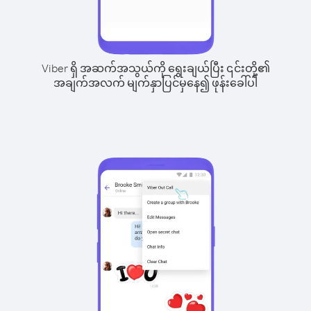
Viber ရှိ အဆက်အသွယ်ကို ရွေးချယ်ပြီး ၎င်းတို့၏
အချက်အလက် မျက်နှာပြင်မှနေ၍ ဖုန်းခေါ်ပါ