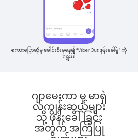
စကားပြောဆိုမှု ခေါင်းစီးမှနေ၍ “Viber Out ဖုန်းခေါ်မှု” ကို
ရွေးပါ
ဂျာမေးကာ မှ မာရှဲ
လ်ကျွန်းဆွယ်များ
သို့ ဖုန်းခေါ်ခြင်း
အတွက် အကြံပြု