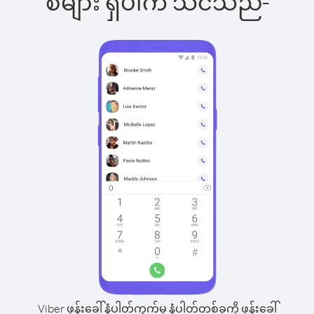
စ်များ ရှိပါက သင်သည်-
Viber ဖုန်းခေါ်နံပါတ်ကွက်မှ နံပါတ်တစ်ခုကို ဖုန်းခေါ်