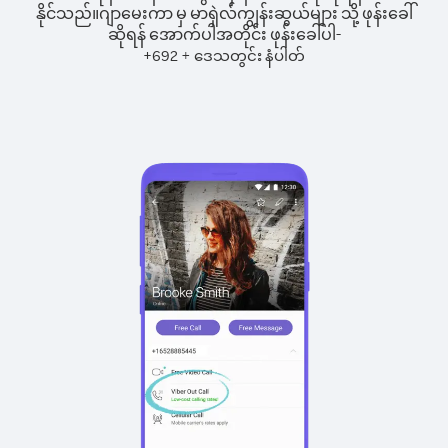
နိုင်သည်။
ဂျာမေးကာ မှ မာရှဲလ်ကျွန်းဆွယ်များ သို့ ဖုန်းခေါ်
ဆိုရန် အောက်ပါအတိုင်း ဖုန်းခေါ်ပါ-
+
+
692
ဒေသတွင်း နံပါတ်