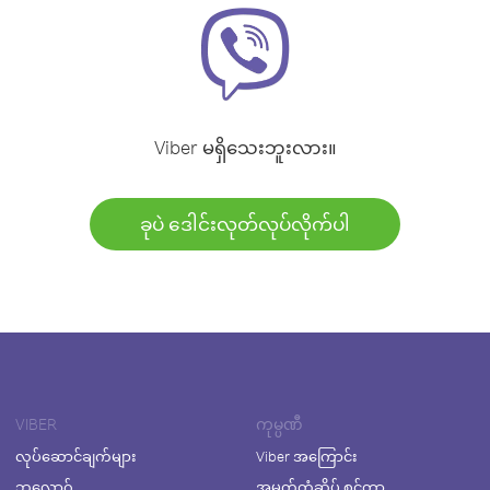
Viber မရှိသေးဘူးလား။
ခုပဲ ဒေါင်းလုတ်လုပ်လိုက်ပါ
VIBER
ကုမ္ပဏီ
လုပ်ဆောင်ချက်များ
Viber အကြောင်း
ဘလော့ဂ်
အမှတ်တံဆိပ် စင်တာ