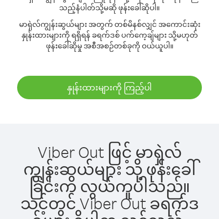
သည့်နံပါတ်သို့မဆို ဖုန်းခေါ်ဆိုပါ။
မာရှဲလ်ကျွန်းဆွယ်များ အတွက် တစ်မိနစ်လျှင် အကောင်းဆုံး
နှုန်းထားများကို ရရှိရန် ခရက်ဒစ် ပက်ကေ့ချ်များ သို့မဟုတ်
ဖုန်းခေါ်ဆိုမှု အစီအစဉ်တစ်ခုကို ဝယ်ယူပါ။
နှုန်းထားများကို ကြည့်ပါ
Viber Out ဖြင့် မာရှဲလ်
ကျွန်းဆွယ်များ သို့ ဖုန်းခေါ်
ခြင်းက လွယ်ကူပါသည်။
သင့်တွင် Viber Out ခရက်ဒ