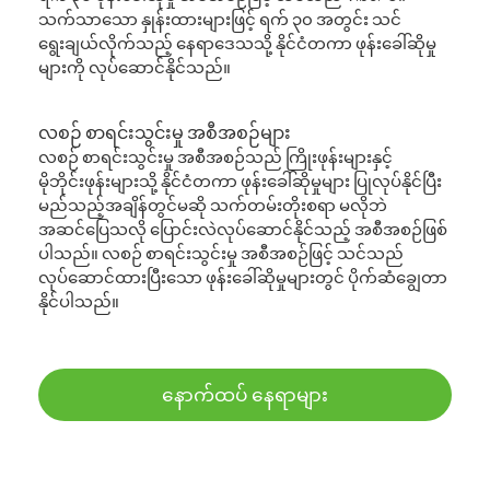
သက်သာသော နှုန်းထားများဖြင့် ရက် ၃၀ အတွင်း သင်
ရွေးချယ်လိုက်သည့် နေရာဒေသသို့ နိုင်ငံတကာ ဖုန်းခေါ်ဆိုမှု
များကို လုပ်ဆောင်နိုင်သည်။
လစဉ် စာရင်းသွင်းမှု အစီအစဉ်များ
လစဉ် စာရင်းသွင်းမှု အစီအစဉ်သည် ကြိုးဖုန်းများနှင့်
မိုဘိုင်းဖုန်းများသို့ နိုင်ငံတကာ ဖုန်းခေါ်ဆိုမှုများ ပြုလုပ်နိုင်ပြီး
မည်သည့်အချိန်တွင်မဆို သက်တမ်းတိုးစရာ မလိုဘဲ
အဆင်ပြေသလို ပြောင်းလဲလုပ်ဆောင်နိုင်သည့် အစီအစဉ်ဖြစ်
ပါသည်။ လစဉ် စာရင်းသွင်းမှု အစီအစဉ်ဖြင့် သင်သည်
လုပ်ဆောင်ထားပြီးသော ဖုန်းခေါ်ဆိုမှုများတွင် ပိုက်ဆံချွေတာ
နိုင်ပါသည်။
နောက်ထပ် နေရာများ