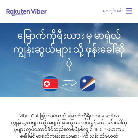
လော့ဂ်အင်
Togg
navig
မြောက်ကိုရီးယား မှ မာရှဲလ်
ကျွန်းဆွယ်များ သို့ ဖုန်းခေါ်ဆို
ပုံ
Viber Out ဖြင့် သင်သည် မြောက်ကိုရီးယား မှ မာရှဲလ်
ကျွန်းဆွယ်များ သို့ အရည်အသွေး ကောင်းမွန်သော ဖုန်းခေါ်ဆို
မှုများ လုပ်ဆောင်နိုင်သည်။
တစ်မိနစ်လျှင် 45.0 ¢ ပမာဏမှ
စ၍ ဖြင့် မာရှဲလ်ကျွန်းဆွယ်များ - ကြိုးဖုန်း သို့မဟုတ်