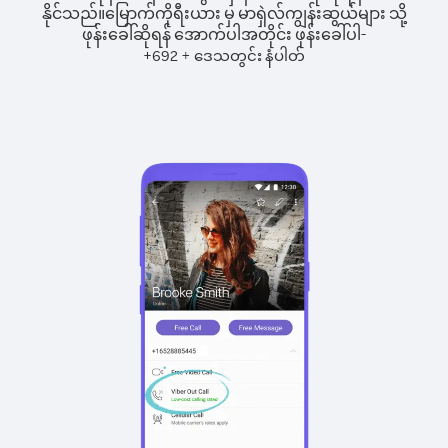
နိုင်သည်။
မြောက်ကိုရီးယား မှ မာရှဲလ်ကျွန်းဆွယ်များ သို့
ဖုန်းခေါ်ဆိုရန် အောက်ပါအတိုင်း ဖုန်းခေါ်ပါ-
+
+
692
ဒေသတွင်း နံပါတ်