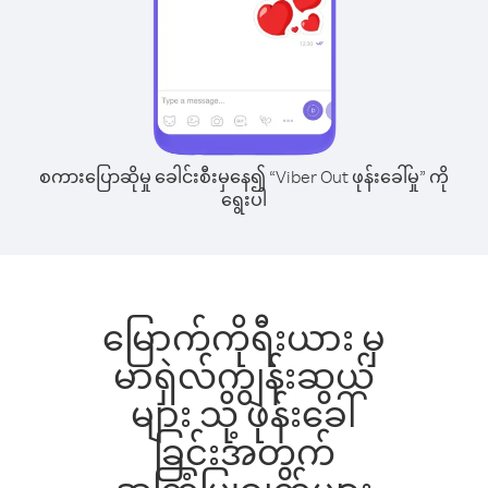
စကားပြောဆိုမှု ခေါင်းစီးမှနေ၍ “Viber Out ဖုန်းခေါ်မှု” ကို
ရွေးပါ
မြောက်ကိုရီးယား မှ
မာရှဲလ်ကျွန်းဆွယ်
များ သို့ ဖုန်းခေါ်
ခြင်းအတွက်