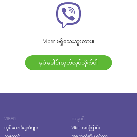
Viber မရှိသေးဘူးလား။
ခုပဲ ဒေါင်းလုတ်လုပ်လိုက်ပါ
VIBER
ကုမ္ပဏီ
လုပ်ဆောင်ချက်များ
Viber အကြောင်း
ဘလော့ဂ်
အမှတ်တံဆိပ် စင်တာ