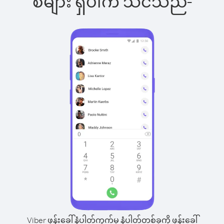
စ်များ ရှိပါက သင်သည်-
Viber ဖုန်းခေါ်နံပါတ်ကွက်မှ နံပါတ်တစ်ခုကို ဖုန်းခေါ်