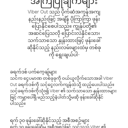
အကြံပြုချက်များ
Viber Out သည် ပိုက်ဆံအကုန်အကျ
နည်းနည်းဖြင့် အချိန် ပိုကြာကြာ ဖုန်း
ပြောနိုင်စေပါသည်။ ကျွန်ုပ်တို့၏
အဆင်ပြေသလို ပြောင်းလဲနိုင်သော၊
သက်သာသော နှုန်းထားဖြင့် ဖုန်းခေါ်
ဆိုနိုင်သည့် နည်းလမ်းများထဲမှ တစ်ခု
ကို ရွေးချယ်ပါ-
ခရက်ဒစ် ပက်ကေ့ချ်များ
သင်က ငွေပမာဏ တစ်ခုခုကို ဝယ်ယူလိုက်သောအခါ Viber
Out ခရက်ဒစ်ကို သင့်ငွေလက်ကျန်ထဲသို့ ထည့်ပေးပါသည်။
သင့်ခရက်ဒစ်ကိုသုံး၍ Viber ၏ သက်သာသော နှုန်းထားများ
ဖြင့် ကမ္ဘာပေါ်ရှိ မည်သည့်နံပါတ်သို့မဆို ဖုန်းခေါ်ဆိုနိုင်
ပါသည်။
ရက် ၃၀ ဖုန်းခေါ်ဆိုနိုင်သည့် အစီအစဉ်များ
ရက် ၃၀ ဖုန်းခေါ်ဆိုမှု အစီအစဉ်ဖြင့် သင်သည် Viber ၏