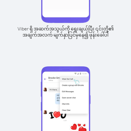
Viber ရှိ အဆက်အသွယ်ကို ရွေးချယ်ပြီး ၎င်းတို့၏
အချက်အလက် မျက်နှာပြင်မှနေ၍ ဖုန်းခေါ်ပါ