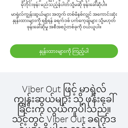
မိုဘိုင်းဖုန်း မည်သည့်နံပါတ်သို့မဆို ဖုန်းခေါ်ဆိုပါ။
မာရှဲလ်ကျွန်းဆွယ်များ အတွက် တစ်မိနစ်လျှင် အကောင်းဆုံး
နှုန်းထားများကို ရရှိရန် ခရက်ဒစ် ပက်ကေ့ချ်များ သို့မဟုတ်
ဖုန်းခေါ်ဆိုမှု အစီအစဉ်တစ်ခုကို ဝယ်ယူပါ။
နှုန်းထားများကို ကြည့်ပါ
Viber Out ဖြင့် မာရှဲလ်
ကျွန်းဆွယ်များ သို့ ဖုန်းခေါ်
ခြင်းက လွယ်ကူပါသည်။
သင့်တွင် Viber Out ခရက်ဒ