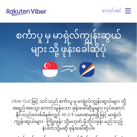
လော့ဂ်အင်
Togg
navig
စင်္ကာပူ မှ မာရှဲလ်ကျွန်းဆွယ်
များ သို့ ဖုန်းခေါ်ဆိုပုံ
Viber Out ဖြင့် သင်သည် စင်္ကာပူ မှ မာရှဲလ်ကျွန်းဆွယ်များ သို့
အရည်အသွေး ကောင်းမွန်သော ဖုန်းခေါ်ဆိုမှုများ လုပ်ဆောင်
နိုင်သည်။
တစ်မိနစ်လျှင် 45.0 ¢ ပမာဏမှစ၍ ဖြင့် မာရှဲလ်
ကျွန်းဆွယ်များ - ကြိုးဖုန်း သို့မဟုတ် မိုဘိုင်းဖုန်း မည်သည့်
နံပါတ်သို့မဆို ဖုန်းခေါ်ဆိုပါ။