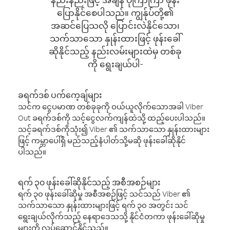
ပြောနိုင်စေပါသည်။ ကျွန်ုပ်တို့၏
အဆင်ပြေသလို ပြောင်းလဲနိုင်သော၊
သက်သာသော နှုန်းထားဖြင့် ဖုန်းခေါ်
ဆိုနိုင်သည့် နည်းလမ်းများထဲမှ တစ်ခု
ကို ရွေးချယ်ပါ-
ခရက်ဒစ် ပက်ကေ့ချ်များ
သင်က ငွေပမာဏ တစ်ခုခုကို ဝယ်ယူလိုက်သောအခါ Viber
Out ခရက်ဒစ်ကို သင့်ငွေလက်ကျန်ထဲသို့ ထည့်ပေးပါသည်။
သင့်ခရက်ဒစ်ကိုသုံး၍ Viber ၏ သက်သာသော နှုန်းထားများ
ဖြင့် ကမ္ဘာပေါ်ရှိ မည်သည့်နံပါတ်သို့မဆို ဖုန်းခေါ်ဆိုနိုင်
ပါသည်။
ရက် ၃၀ ဖုန်းခေါ်ဆိုနိုင်သည့် အစီအစဉ်များ
ရက် ၃၀ ဖုန်းခေါ်ဆိုမှု အစီအစဉ်ဖြင့် သင်သည် Viber ၏
သက်သာသော နှုန်းထားများဖြင့် ရက် ၃၀ အတွင်း သင်
ရွေးချယ်လိုက်သည့် နေရာဒေသသို့ နိုင်ငံတကာ ဖုန်းခေါ်ဆိုမှု
များကို လုပ်ဆောင်နိုင်သည်။