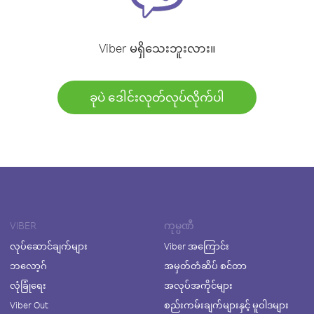
Viber မရှိသေးဘူးလား။
ခုပဲ ဒေါင်းလုတ်လုပ်လိုက်ပါ
VIBER
ကုမ္ပဏီ
လုပ်ဆောင်ချက်များ
Viber အကြောင်း
ဘလော့ဂ်
အမှတ်တံဆိပ် စင်တာ
လုံခြုံရေး
အလုပ်အကိုင်များ
Viber Out
စည်းကမ်းချက်များနှင့် မူဝါဒများ