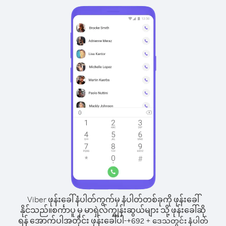
Viber ဖုန်းခေါ်နံပါတ်ကွက်မှ နံပါတ်တစ်ခုကို ဖုန်းခေါ်
နိုင်သည်။
စင်္ကာပူ မှ မာရှဲလ်ကျွန်းဆွယ်များ သို့ ဖုန်းခေါ်ဆို
ရန် အောက်ပါအတိုင်း ဖုန်းခေါ်ပါ-
+
+
692
ဒေသတွင်း နံပါတ်