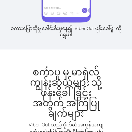
စကားပြောဆိုမှု ခေါင်းစီးမှနေ၍ “Viber Out ဖုန်းခေါ်မှု” ကို
ရွေးပါ
စင်္ကာပူ မှ မာရှဲလ်
ကျွန်းဆွယ်များ သို့
ဖုန်းခေါ်ခြင်း
အတွက် အကြံပြု
ချက်များ
Viber Out သည် ပိုက်ဆံအကုန်အကျ
နည်းနည်းဖြင့် အချိန် ပိုကြာကြာ ဖုန်း