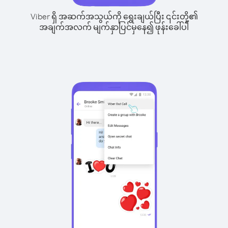
Viber ရှိ အဆက်အသွယ်ကို ရွေးချယ်ပြီး ၎င်းတို့၏
အချက်အလက် မျက်နှာပြင်မှနေ၍ ဖုန်းခေါ်ပါ