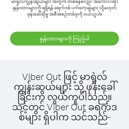
မာရှဲလ်ကျွန်းဆွယ်များ အတွက် တစ်မိနစ်လျှင် အကောင်းဆုံး
နှုန်းထားများကို ရရှိရန် ခရက်ဒစ် ပက်ကေ့ချ်များ သို့မဟုတ်
ဖုန်းခေါ်ဆိုမှု အစီအစဉ်တစ်ခုကို ဝယ်ယူပါ။
နှုန်းထားများကို ကြည့်ပါ
Viber Out ဖြင့် မာရှဲလ်
ကျွန်းဆွယ်များ သို့ ဖုန်းခေါ်
ခြင်းက လွယ်ကူပါသည်။
သင့်တွင် Viber Out ခရက်ဒ
စ်များ ရှိပါက သင်သည်-