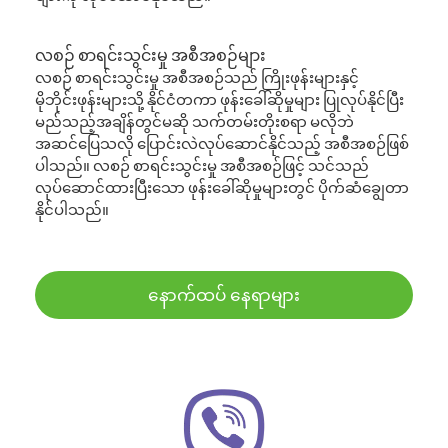
လစဉ် စာရင်းသွင်းမှု အစီအစဉ်များ
လစဉ် စာရင်းသွင်းမှု အစီအစဉ်သည် ကြိုးဖုန်းများနှင့်
မိုဘိုင်းဖုန်းများသို့ နိုင်ငံတကာ ဖုန်းခေါ်ဆိုမှုများ ပြုလုပ်နိုင်ပြီး
မည်သည့်အချိန်တွင်မဆို သက်တမ်းတိုးစရာ မလိုဘဲ
အဆင်ပြေသလို ပြောင်းလဲလုပ်ဆောင်နိုင်သည့် အစီအစဉ်ဖြစ်
ပါသည်။ လစဉ် စာရင်းသွင်းမှု အစီအစဉ်ဖြင့် သင်သည်
လုပ်ဆောင်ထားပြီးသော ဖုန်းခေါ်ဆိုမှုများတွင် ပိုက်ဆံချွေတာ
နိုင်ပါသည်။
နောက်ထပ် နေရာများ