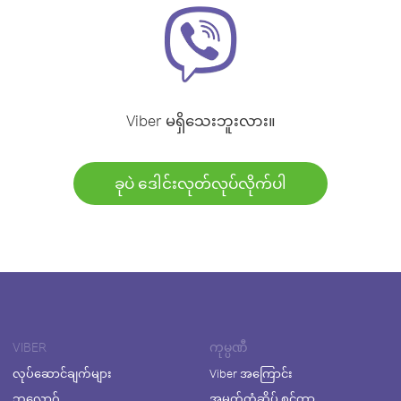
Viber မရှိသေးဘူးလား။
ခုပဲ ဒေါင်းလုတ်လုပ်လိုက်ပါ
VIBER
ကုမ္ပဏီ
လုပ်ဆောင်ချက်များ
Viber အကြောင်း
ဘလော့ဂ်
အမှတ်တံဆိပ် စင်တာ