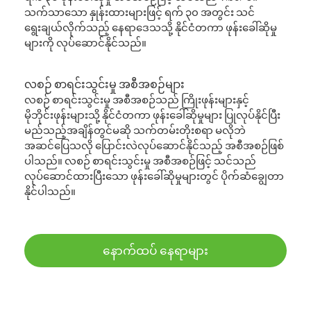
သက်သာသော နှုန်းထားများဖြင့် ရက် ၃၀ အတွင်း သင်
ရွေးချယ်လိုက်သည့် နေရာဒေသသို့ နိုင်ငံတကာ ဖုန်းခေါ်ဆိုမှု
များကို လုပ်ဆောင်နိုင်သည်။
လစဉ် စာရင်းသွင်းမှု အစီအစဉ်များ
လစဉ် စာရင်းသွင်းမှု အစီအစဉ်သည် ကြိုးဖုန်းများနှင့်
မိုဘိုင်းဖုန်းများသို့ နိုင်ငံတကာ ဖုန်းခေါ်ဆိုမှုများ ပြုလုပ်နိုင်ပြီး
မည်သည့်အချိန်တွင်မဆို သက်တမ်းတိုးစရာ မလိုဘဲ
အဆင်ပြေသလို ပြောင်းလဲလုပ်ဆောင်နိုင်သည့် အစီအစဉ်ဖြစ်
ပါသည်။ လစဉ် စာရင်းသွင်းမှု အစီအစဉ်ဖြင့် သင်သည်
လုပ်ဆောင်ထားပြီးသော ဖုန်းခေါ်ဆိုမှုများတွင် ပိုက်ဆံချွေတာ
နိုင်ပါသည်။
နောက်ထပ် နေရာများ