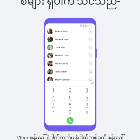
စ်များ ရှိပါက သင်သည်-
Viber ဖုန်းခေါ်နံပါတ်ကွက်မှ နံပါတ်တစ်ခုကို ဖုန်းခေါ်