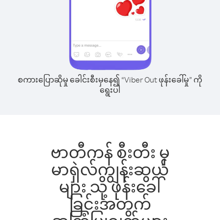
စကားပြောဆိုမှု ခေါင်းစီးမှနေ၍ “Viber Out ဖုန်းခေါ်မှု” ကို
ရွေးပါ
ဗာတီကန် စီးတီး မှ
မာရှဲလ်ကျွန်းဆွယ်
များ သို့ ဖုန်းခေါ်
ခြင်းအတွက်