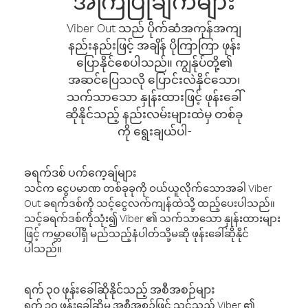
အကြံပြုချက်များ
Viber Out သည် ပိုက်ဆံအကုန်အကျ
နည်းနည်းဖြင့် အချိန် ပိုကြာကြာ ဖုန်း
ပြောနိုင်စေပါသည်။ ကျွန်ုပ်တို့၏
အဆင်ပြေသလို ပြောင်းလဲနိုင်သော၊
သက်သာသော နှုန်းထားဖြင့် ဖုန်းခေါ်
ဆိုနိုင်သည့် နည်းလမ်းများထဲမှ တစ်ခု
ကို ရွေးချယ်ပါ-
ခရက်ဒစ် ပက်ကေ့ချ်များ
သင်က ငွေပမာဏ တစ်ခုခုကို ဝယ်ယူလိုက်သောအခါ Viber
Out ခရက်ဒစ်ကို သင့်ငွေလက်ကျန်ထဲသို့ ထည့်ပေးပါသည်။
သင့်ခရက်ဒစ်ကိုသုံး၍ Viber ၏ သက်သာသော နှုန်းထားများ
ဖြင့် ကမ္ဘာပေါ်ရှိ မည်သည့်နံပါတ်သို့မဆို ဖုန်းခေါ်ဆိုနိုင်
ပါသည်။
ရက် ၃၀ ဖုန်းခေါ်ဆိုနိုင်သည့် အစီအစဉ်များ
ရက် ၃၀ ဖုန်းခေါ်ဆိုမှု အစီအစဉ်ဖြင့် သင်သည် Viber ၏