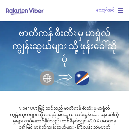
လော့ဂ်အင်
Togg
navig
ဗာတီကန် စီးတီး မှ မာရှဲလ်
ကျွန်းဆွယ်များ သို့ ဖုန်းခေါ်ဆို
ပုံ
Viber Out ဖြင့် သင်သည် ဗာတီကန် စီးတီး မှ မာရှဲလ်
ကျွန်းဆွယ်များ သို့ အရည်အသွေး ကောင်းမွန်သော ဖုန်းခေါ်ဆို
မှုများ လုပ်ဆောင်နိုင်သည်။
တစ်မိနစ်လျှင် 45.0 ¢ ပမာဏမှ
စ၍ ဖြင့် မာရှဲလ်ကျွန်းဆွယ်များ - ကြိုးဖုန်း သို့မဟုတ်