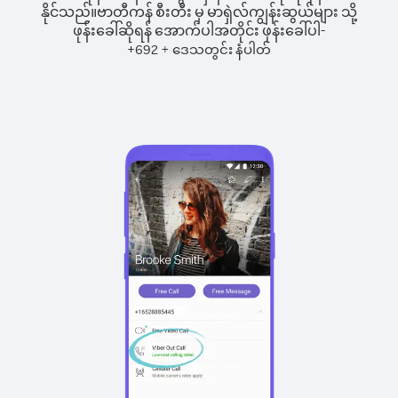
နိုင်သည်။
ဗာတီကန် စီးတီး မှ မာရှဲလ်ကျွန်းဆွယ်များ သို့
ဖုန်းခေါ်ဆိုရန် အောက်ပါအတိုင်း ဖုန်းခေါ်ပါ-
+
+
692
ဒေသတွင်း နံပါတ်