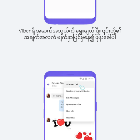
Viber ရှိ အဆက်အသွယ်ကို ရွေးချယ်ပြီး ၎င်းတို့၏
အချက်အလက် မျက်နှာပြင်မှနေ၍ ဖုန်းခေါ်ပါ