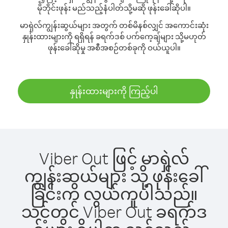
မိုဘိုင်းဖုန်း မည်သည့်နံပါတ်သို့မဆို ဖုန်းခေါ်ဆိုပါ။
မာရှဲလ်ကျွန်းဆွယ်များ အတွက် တစ်မိနစ်လျှင် အကောင်းဆုံး
နှုန်းထားများကို ရရှိရန် ခရက်ဒစ် ပက်ကေ့ချ်များ သို့မဟုတ်
ဖုန်းခေါ်ဆိုမှု အစီအစဉ်တစ်ခုကို ဝယ်ယူပါ။
နှုန်းထားများကို ကြည့်ပါ
Viber Out ဖြင့် မာရှဲလ်
ကျွန်းဆွယ်များ သို့ ဖုန်းခေါ်
ခြင်းက လွယ်ကူပါသည်။
သင့်တွင် Viber Out ခရက်ဒ