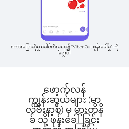
စကားပြောဆိုမှု ခေါင်းစီးမှနေ၍ “Viber Out ဖုန်းခေါ်မှု” ကို
ရွေးပါ
ဖော့က်လန်
ကျွန်းဆွယ်များ (မာ
လ်ဗီးနာ့စ်) မှ မားတိနိ
ခ် သို့ ဖုန်းခေါ်ခြင်း