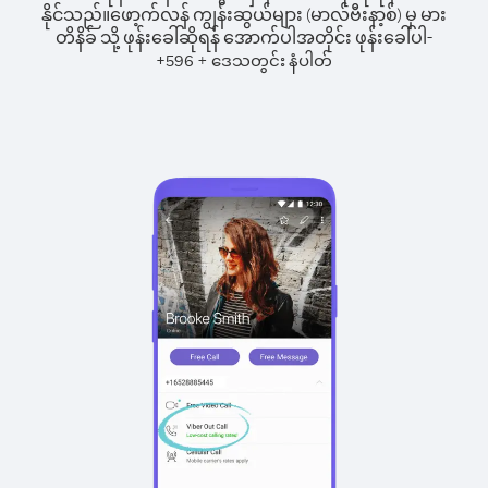
နိုင်သည်။
ဖော့က်လန် ကျွန်းဆွယ်များ (မာလ်ဗီးနာ့စ်) မှ မား
တိနိခ် သို့ ဖုန်းခေါ်ဆိုရန် အောက်ပါအတိုင်း ဖုန်းခေါ်ပါ-
+
+
596
ဒေသတွင်း နံပါတ်