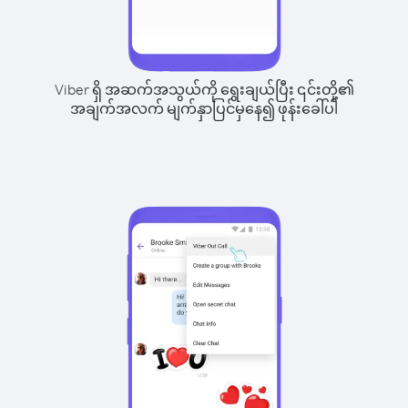
Viber ရှိ အဆက်အသွယ်ကို ရွေးချယ်ပြီး ၎င်းတို့၏
အချက်အလက် မျက်နှာပြင်မှနေ၍ ဖုန်းခေါ်ပါ