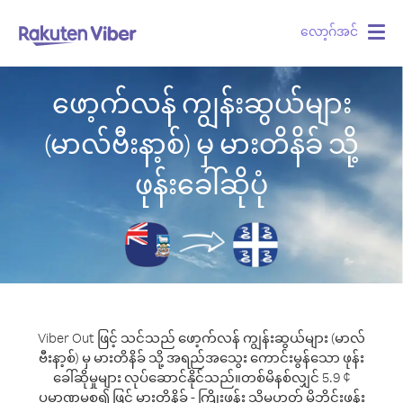
လော့ဂ်အင်
Togg
navig
ဖော့က်လန် ကျွန်းဆွယ်များ
(မာလ်ဗီးနာ့စ်) မှ မားတိနိခ် သို့
ဖုန်းခေါ်ဆိုပုံ
Viber Out ဖြင့် သင်သည် ဖော့က်လန် ကျွန်းဆွယ်များ (မာလ်
ဗီးနာ့စ်) မှ မားတိနိခ် သို့ အရည်အသွေး ကောင်းမွန်သော ဖုန်း
ခေါ်ဆိုမှုများ လုပ်ဆောင်နိုင်သည်။
တစ်မိနစ်လျှင် 5.9 ¢
ပမာဏမှစ၍ ဖြင့် မားတိနိခ် - ကြိုးဖုန်း သို့မဟုတ် မိုဘိုင်းဖုန်း