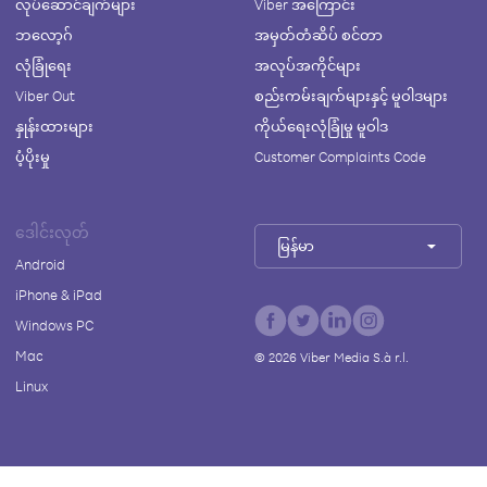
လုပ်ဆောင်ချက်များ
Viber အကြောင်း
ဘလော့ဂ်
အမှတ်တံဆိပ် စင်တာ
လုံခြုံရေး
အလုပ်အကိုင်များ
Viber Out
စည်းကမ်းချက်များနှင့် မူဝါဒများ
နှုန်းထားများ
ကိုယ်ရေးလုံခြုံမှု မူဝါဒ
ပံ့ပိုးမှု
Customer Complaints Code
ဒေါင်းလုတ်
မြန်မာ
Android
iPhone & iPad
Windows PC
Mac
©
2026
Viber Media S.à r.l.
Linux