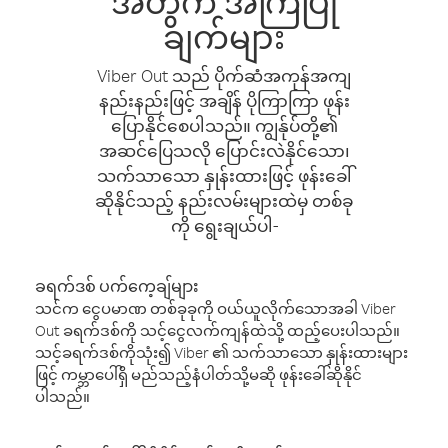
အတွက် အကြံပြု
ချက်များ
Viber Out သည် ပိုက်ဆံအကုန်အကျ
နည်းနည်းဖြင့် အချိန် ပိုကြာကြာ ဖုန်း
ပြောနိုင်စေပါသည်။ ကျွန်ုပ်တို့၏
အဆင်ပြေသလို ပြောင်းလဲနိုင်သော၊
သက်သာသော နှုန်းထားဖြင့် ဖုန်းခေါ်
ဆိုနိုင်သည့် နည်းလမ်းများထဲမှ တစ်ခု
ကို ရွေးချယ်ပါ-
ခရက်ဒစ် ပက်ကေ့ချ်များ
သင်က ငွေပမာဏ တစ်ခုခုကို ဝယ်ယူလိုက်သောအခါ Viber
Out ခရက်ဒစ်ကို သင့်ငွေလက်ကျန်ထဲသို့ ထည့်ပေးပါသည်။
သင့်ခရက်ဒစ်ကိုသုံး၍ Viber ၏ သက်သာသော နှုန်းထားများ
ဖြင့် ကမ္ဘာပေါ်ရှိ မည်သည့်နံပါတ်သို့မဆို ဖုန်းခေါ်ဆိုနိုင်
ပါသည်။