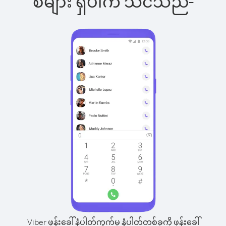
စ်များ ရှိပါက သင်သည်-
Viber ဖုန်းခေါ်နံပါတ်ကွက်မှ နံပါတ်တစ်ခုကို ဖုန်းခေါ်