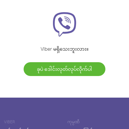
Viber မရှိသေးဘူးလား။
ခုပဲ ဒေါင်းလုတ်လုပ်လိုက်ပါ
VIBER
ကုမ္ပဏီ