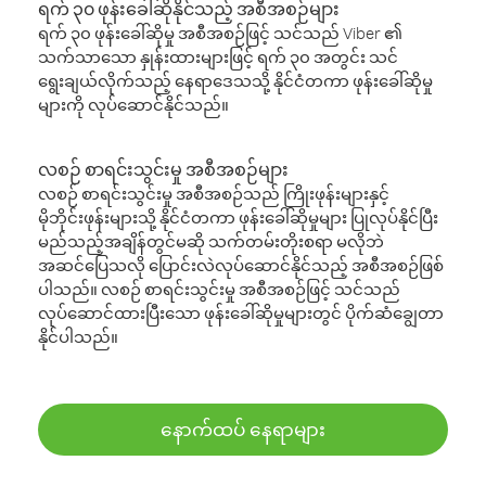
ရက် ၃၀ ဖုန်းခေါ်ဆိုနိုင်သည့် အစီအစဉ်များ
ရက် ၃၀ ဖုန်းခေါ်ဆိုမှု အစီအစဉ်ဖြင့် သင်သည် Viber ၏
သက်သာသော နှုန်းထားများဖြင့် ရက် ၃၀ အတွင်း သင်
ရွေးချယ်လိုက်သည့် နေရာဒေသသို့ နိုင်ငံတကာ ဖုန်းခေါ်ဆိုမှု
များကို လုပ်ဆောင်နိုင်သည်။
လစဉ် စာရင်းသွင်းမှု အစီအစဉ်များ
လစဉ် စာရင်းသွင်းမှု အစီအစဉ်သည် ကြိုးဖုန်းများနှင့်
မိုဘိုင်းဖုန်းများသို့ နိုင်ငံတကာ ဖုန်းခေါ်ဆိုမှုများ ပြုလုပ်နိုင်ပြီး
မည်သည့်အချိန်တွင်မဆို သက်တမ်းတိုးစရာ မလိုဘဲ
အဆင်ပြေသလို ပြောင်းလဲလုပ်ဆောင်နိုင်သည့် အစီအစဉ်ဖြစ်
ပါသည်။ လစဉ် စာရင်းသွင်းမှု အစီအစဉ်ဖြင့် သင်သည်
လုပ်ဆောင်ထားပြီးသော ဖုန်းခေါ်ဆိုမှုများတွင် ပိုက်ဆံချွေတာ
နိုင်ပါသည်။
နောက်ထပ် နေရာများ