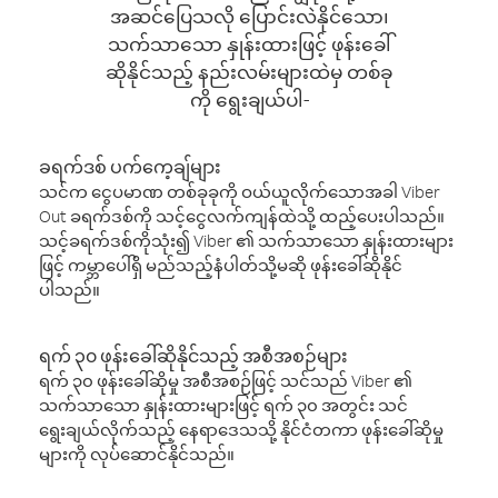
အဆင်ပြေသလို ပြောင်းလဲနိုင်သော၊
သက်သာသော နှုန်းထားဖြင့် ဖုန်းခေါ်
ဆိုနိုင်သည့် နည်းလမ်းများထဲမှ တစ်ခု
ကို ရွေးချယ်ပါ-
ခရက်ဒစ် ပက်ကေ့ချ်များ
သင်က ငွေပမာဏ တစ်ခုခုကို ဝယ်ယူလိုက်သောအခါ Viber
Out ခရက်ဒစ်ကို သင့်ငွေလက်ကျန်ထဲသို့ ထည့်ပေးပါသည်။
သင့်ခရက်ဒစ်ကိုသုံး၍ Viber ၏ သက်သာသော နှုန်းထားများ
ဖြင့် ကမ္ဘာပေါ်ရှိ မည်သည့်နံပါတ်သို့မဆို ဖုန်းခေါ်ဆိုနိုင်
ပါသည်။
ရက် ၃၀ ဖုန်းခေါ်ဆိုနိုင်သည့် အစီအစဉ်များ
ရက် ၃၀ ဖုန်းခေါ်ဆိုမှု အစီအစဉ်ဖြင့် သင်သည် Viber ၏
သက်သာသော နှုန်းထားများဖြင့် ရက် ၃၀ အတွင်း သင်
ရွေးချယ်လိုက်သည့် နေရာဒေသသို့ နိုင်ငံတကာ ဖုန်းခေါ်ဆိုမှု
များကို လုပ်ဆောင်နိုင်သည်။