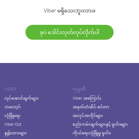
Viber မရှိသေးဘူးလား။
ခုပဲ ဒေါင်းလုတ်လုပ်လိုက်ပါ
VIBER
ကုမ္ပဏီ
လုပ်ဆောင်ချက်များ
Viber အကြောင်း
ဘလော့ဂ်
အမှတ်တံဆိပ် စင်တာ
လုံခြုံရေး
အလုပ်အကိုင်များ
Viber Out
စည်းကမ်းချက်များနှင့် မူဝါဒများ
နှုန်းထားများ
ကိုယ်ရေးလုံခြုံမှု မူဝါဒ