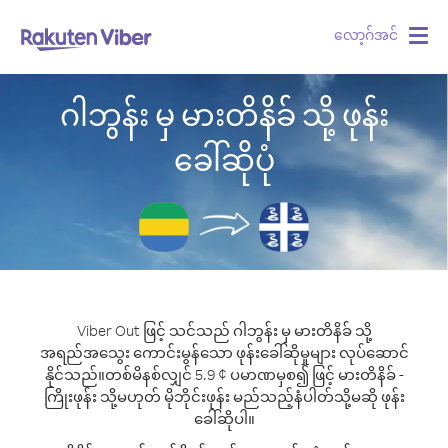
လော့ဂ်အင်
Togg
navig
ဂါဘွန်း မှ မားတိနိခ် သို့ ဖုန်း
ခေါ်ဆိုပုံ
Viber Out ဖြင့် သင်သည် ဂါဘွန်း မှ မားတိနိခ် သို့
အရည်အသွေး ကောင်းမွန်သော ဖုန်းခေါ်ဆိုမှုများ လုပ်ဆောင်
နိုင်သည်။
တစ်မိနစ်လျှင် 5.9 ¢ ပမာဏမှစ၍ ဖြင့် မားတိနိခ် -
ကြိုးဖုန်း သို့မဟုတ် မိုဘိုင်းဖုန်း မည်သည့်နံပါတ်သို့မဆို ဖုန်း
ခေါ်ဆိုပါ။