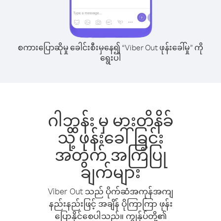
စကားပြောဆိုမှု ခေါင်းစီးမှနေ၍ “Viber Out ဖုန်းခေါ်မှု” ကို
ရွေးပါ
ဂါဘွန်း မှ မားတိနိခ်
သို့ ဖုန်းခေါ်ခြင်း
အတွက် အကြံပြု
ချက်များ
Viber Out သည် ပိုက်ဆံအကုန်အကျ
နည်းနည်းဖြင့် အချိန် ပိုကြာကြာ ဖုန်း
ပြောနိုင်စေပါသည်။ ကျွန်ုပ်တို့၏