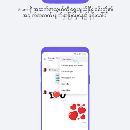
Viber ရှိ အဆက်အသွယ်ကို ရွေးချယ်ပြီး ၎င်းတို့၏
အချက်အလက် မျက်နှာပြင်မှနေ၍ ဖုန်းခေါ်ပါ