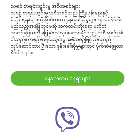
လစဉ် စာရင်းသွင်းမှု အစီအစဉ်များ
လစဉ် စာရင်းသွင်းမှု အစီအစဉ်သည် ကြိုးဖုန်းများနှင့်
မိုဘိုင်းဖုန်းများသို့ နိုင်ငံတကာ ဖုန်းခေါ်ဆိုမှုများ ပြုလုပ်နိုင်ပြီး
မည်သည့်အချိန်တွင်မဆို သက်တမ်းတိုးစရာ မလိုဘဲ
အဆင်ပြေသလို ပြောင်းလဲလုပ်ဆောင်နိုင်သည့် အစီအစဉ်ဖြစ်
ပါသည်။ လစဉ် စာရင်းသွင်းမှု အစီအစဉ်ဖြင့် သင်သည်
လုပ်ဆောင်ထားပြီးသော ဖုန်းခေါ်ဆိုမှုများတွင် ပိုက်ဆံချွေတာ
နိုင်ပါသည်။
နောက်ထပ် နေရာများ