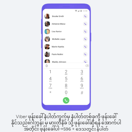
Viber ဖုန်းခေါ်နံပါတ်ကွက်မှ နံပါတ်တစ်ခုကို ဖုန်းခေါ်
နိုင်သည်။
ဂါဘွန်း မှ မားတိနိခ် သို့ ဖုန်းခေါ်ဆိုရန် အောက်ပါ
အတိုင်း ဖုန်းခေါ်ပါ-
+
+
596
ဒေသတွင်း နံပါတ်