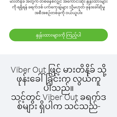
မားတိနိခ် အတွက် တစ်မိနစ်လျှင် အကောင်းဆုံး နှုန်းထားများ
ကို ရရှိရန် ခရက်ဒစ် ပက်ကေ့ချ်များ သို့မဟုတ် ဖုန်းခေါ်ဆိုမှု
အစီအစဉ်တစ်ခုကို ဝယ်ယူပါ။
နှုန်းထားများကို ကြည့်ပါ
Viber Out ဖြင့် မားတိနိခ် သို့
ဖုန်းခေါ်ခြင်းက လွယ်ကူ
ပါသည်။
သင့်တွင် Viber Out ခရက်ဒ
စ်များ ရှိပါက သင်သည်-