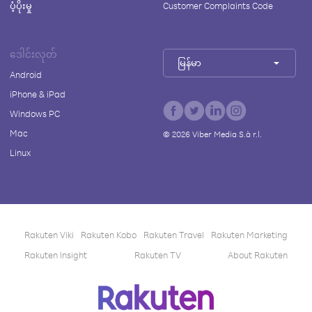
ပံ့ပိုးမှု
Customer Complaints Code
ဒေါင်းလုတ်
မြန်မာ
Android
iPhone & iPad
Windows PC
Mac
©
2026
Viber Media S.à r.l.
Linux
Rakuten Viki
Rakuten Kobo
Rakuten Travel
Rakuten Marketing
Rakuten Insight
Rakuten TV
About Rakuten