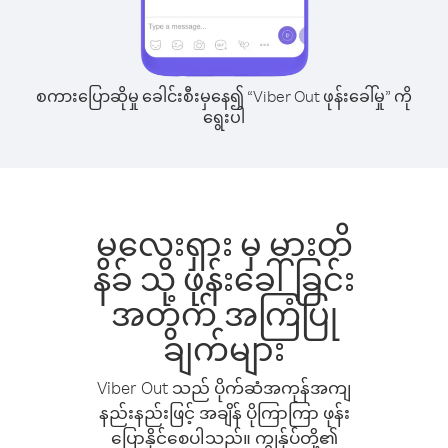
စကားပြောဆိုမှု ခေါင်းစီးမှနေ၍ “Viber Out ဖုန်းခေါ်မှု” ကို
ရွေးပါ
မလေးရှား မှ မားတိ
နိခ် သို့ ဖုန်းခေါ်ခြင်း
အတွက် အကြံပြု
ချက်များ
Viber Out သည် ပိုက်ဆံအကုန်အကျ
နည်းနည်းဖြင့် အချိန် ပိုကြာကြာ ဖုန်း
ပြောနိုင်စေပါသည်။ ကျွန်ုပ်တို့၏