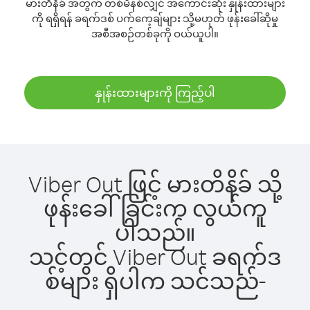
မားတိနိခ် အတွက် တစ်မိနစ်လျှင် အကောင်းဆုံး နှုန်းထားများ
ကို ရရှိရန် ခရက်ဒစ် ပက်ကေ့ချ်များ သို့မဟုတ် ဖုန်းခေါ်ဆိုမှု
အစီအစဉ်တစ်ခုကို ဝယ်ယူပါ။
နှုန်းထားများကို ကြည့်ပါ
Viber Out ဖြင့် မားတိနိခ် သို့
ဖုန်းခေါ်ခြင်းက လွယ်ကူ
ပါသည်။
သင့်တွင် Viber Out ခရက်ဒ
စ်များ ရှိပါက သင်သည်-