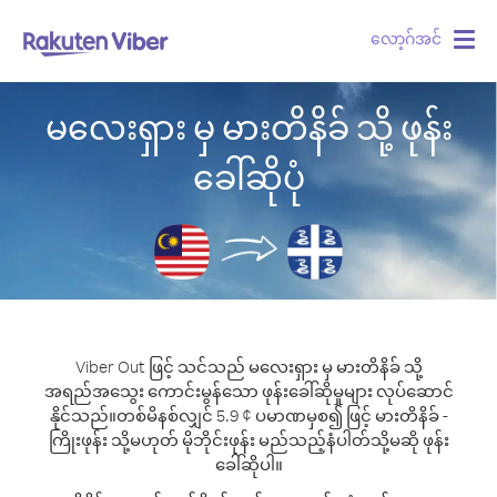
လော့ဂ်အင်
Togg
navig
မလေးရှား မှ မားတိနိခ် သို့ ဖုန်း
ခေါ်ဆိုပုံ
Viber Out ဖြင့် သင်သည် မလေးရှား မှ မားတိနိခ် သို့
အရည်အသွေး ကောင်းမွန်သော ဖုန်းခေါ်ဆိုမှုများ လုပ်ဆောင်
နိုင်သည်။
တစ်မိနစ်လျှင် 5.9 ¢ ပမာဏမှစ၍ ဖြင့် မားတိနိခ် -
ကြိုးဖုန်း သို့မဟုတ် မိုဘိုင်းဖုန်း မည်သည့်နံပါတ်သို့မဆို ဖုန်း
ခေါ်ဆိုပါ။