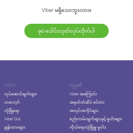
Viber မရှိသေးဘူးလား။
ခုပဲ ဒေါင်းလုတ်လုပ်လိုက်ပါ
VIBER
ကုမ္ပဏီ
လုပ်ဆောင်ချက်များ
Viber အကြောင်း
ဘလော့ဂ်
အမှတ်တံဆိပ် စင်တာ
လုံခြုံရေး
အလုပ်အကိုင်များ
Viber Out
စည်းကမ်းချက်များနှင့် မူဝါဒများ
နှုန်းထားများ
ကိုယ်ရေးလုံခြုံမှု မူဝါဒ