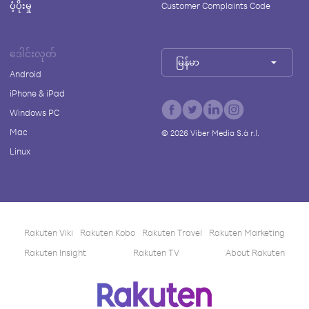
ပံ့ပိုးမှု
Customer Complaints Code
ဒေါင်းလုတ်
မြန်မာ
Android
iPhone & iPad
Windows PC
Mac
©
2026
Viber Media S.à r.l.
Linux
Rakuten Viki
Rakuten Kobo
Rakuten Travel
Rakuten Marketing
Rakuten Insight
Rakuten TV
About Rakuten