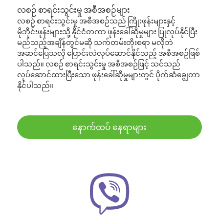
လစဉ် စာရင်းသွင်းမှု အစီအစဉ်များ
လစဉ် စာရင်းသွင်းမှု အစီအစဉ်သည် ကြိုးဖုန်းများနှင့်
မိုဘိုင်းဖုန်းများသို့ နိုင်ငံတကာ ဖုန်းခေါ်ဆိုမှုများ ပြုလုပ်နိုင်ပြီး
မည်သည့်အချိန်တွင်မဆို သက်တမ်းတိုးစရာ မလိုဘဲ
အဆင်ပြေသလို ပြောင်းလဲလုပ်ဆောင်နိုင်သည့် အစီအစဉ်ဖြစ်
ပါသည်။ လစဉ် စာရင်းသွင်းမှု အစီအစဉ်ဖြင့် သင်သည်
လုပ်ဆောင်ထားပြီးသော ဖုန်းခေါ်ဆိုမှုများတွင် ပိုက်ဆံချွေတာ
နိုင်ပါသည်။
နောက်ထပ် နေရာများ