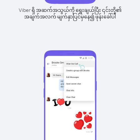
Viber ရှိ အဆက်အသွယ်ကို ရွေးချယ်ပြီး ၎င်းတို့၏
အချက်အလက် မျက်နှာပြင်မှနေ၍ ဖုန်းခေါ်ပါ