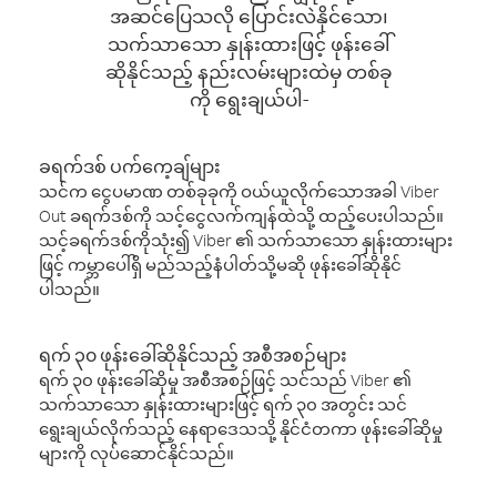
အဆင်ပြေသလို ပြောင်းလဲနိုင်သော၊
သက်သာသော နှုန်းထားဖြင့် ဖုန်းခေါ်
ဆိုနိုင်သည့် နည်းလမ်းများထဲမှ တစ်ခု
ကို ရွေးချယ်ပါ-
ခရက်ဒစ် ပက်ကေ့ချ်များ
သင်က ငွေပမာဏ တစ်ခုခုကို ဝယ်ယူလိုက်သောအခါ Viber
Out ခရက်ဒစ်ကို သင့်ငွေလက်ကျန်ထဲသို့ ထည့်ပေးပါသည်။
သင့်ခရက်ဒစ်ကိုသုံး၍ Viber ၏ သက်သာသော နှုန်းထားများ
ဖြင့် ကမ္ဘာပေါ်ရှိ မည်သည့်နံပါတ်သို့မဆို ဖုန်းခေါ်ဆိုနိုင်
ပါသည်။
ရက် ၃၀ ဖုန်းခေါ်ဆိုနိုင်သည့် အစီအစဉ်များ
ရက် ၃၀ ဖုန်းခေါ်ဆိုမှု အစီအစဉ်ဖြင့် သင်သည် Viber ၏
သက်သာသော နှုန်းထားများဖြင့် ရက် ၃၀ အတွင်း သင်
ရွေးချယ်လိုက်သည့် နေရာဒေသသို့ နိုင်ငံတကာ ဖုန်းခေါ်ဆိုမှု
များကို လုပ်ဆောင်နိုင်သည်။