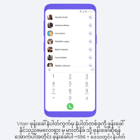
Viber ဖုန်းခေါ်နံပါတ်ကွက်မှ နံပါတ်တစ်ခုကို ဖုန်းခေါ်
နိုင်သည်။
မလေးရှား မှ မားတိနိခ် သို့ ဖုန်းခေါ်ဆိုရန်
အောက်ပါအတိုင်း ဖုန်းခေါ်ပါ-
+
+
596
ဒေသတွင်း နံပါတ်