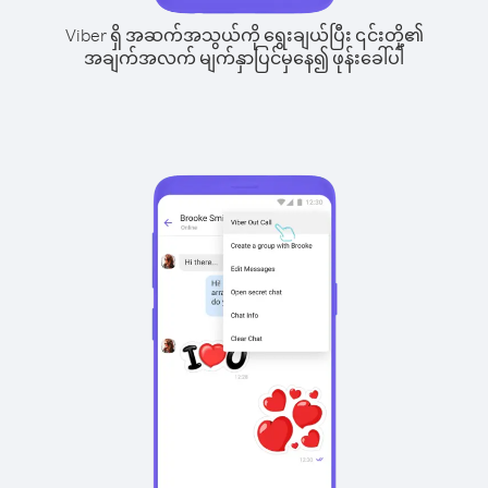
Viber ရှိ အဆက်အသွယ်ကို ရွေးချယ်ပြီး ၎င်းတို့၏
အချက်အလက် မျက်နှာပြင်မှနေ၍ ဖုန်းခေါ်ပါ