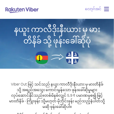
လော့ဂ်အင်
Togg
navig
နယူး ကာလီဒိုးနီးယား မှ မား
တိနိခ် သို့ ဖုန်းခေါ်ဆိုပုံ
Viber Out ဖြင့် သင်သည် နယူး ကာလီဒိုးနီးယား မှ မားတိနိခ်
သို့ အရည်အသွေး ကောင်းမွန်သော ဖုန်းခေါ်ဆိုမှုများ
လုပ်ဆောင်နိုင်သည်။
တစ်မိနစ်လျှင် 5.9 ¢ ပမာဏမှစ၍ ဖြင့်
မားတိနိခ် - ကြိုးဖုန်း သို့မဟုတ် မိုဘိုင်းဖုန်း မည်သည့်နံပါတ်သို့
မဆို ဖုန်းခေါ်ဆိုပါ။