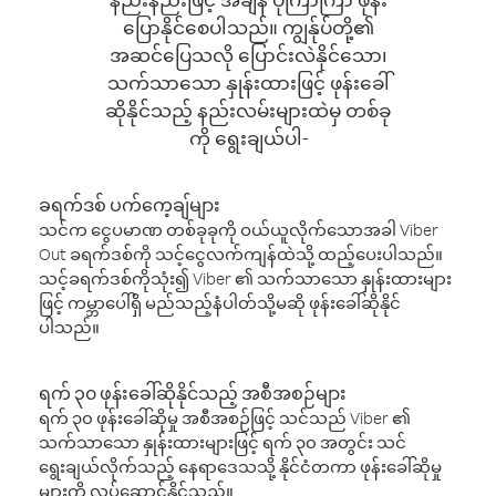
ပြောနိုင်စေပါသည်။ ကျွန်ုပ်တို့၏
အဆင်ပြေသလို ပြောင်းလဲနိုင်သော၊
သက်သာသော နှုန်းထားဖြင့် ဖုန်းခေါ်
ဆိုနိုင်သည့် နည်းလမ်းများထဲမှ တစ်ခု
ကို ရွေးချယ်ပါ-
ခရက်ဒစ် ပက်ကေ့ချ်များ
သင်က ငွေပမာဏ တစ်ခုခုကို ဝယ်ယူလိုက်သောအခါ Viber
Out ခရက်ဒစ်ကို သင့်ငွေလက်ကျန်ထဲသို့ ထည့်ပေးပါသည်။
သင့်ခရက်ဒစ်ကိုသုံး၍ Viber ၏ သက်သာသော နှုန်းထားများ
ဖြင့် ကမ္ဘာပေါ်ရှိ မည်သည့်နံပါတ်သို့မဆို ဖုန်းခေါ်ဆိုနိုင်
ပါသည်။
ရက် ၃၀ ဖုန်းခေါ်ဆိုနိုင်သည့် အစီအစဉ်များ
ရက် ၃၀ ဖုန်းခေါ်ဆိုမှု အစီအစဉ်ဖြင့် သင်သည် Viber ၏
သက်သာသော နှုန်းထားများဖြင့် ရက် ၃၀ အတွင်း သင်
ရွေးချယ်လိုက်သည့် နေရာဒေသသို့ နိုင်ငံတကာ ဖုန်းခေါ်ဆိုမှု
များကို လုပ်ဆောင်နိုင်သည်။