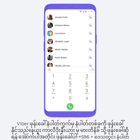
Viber ဖုန်းခေါ်နံပါတ်ကွက်မှ နံပါတ်တစ်ခုကို ဖုန်းခေါ်
နိုင်သည်။
နယူး ကာလီဒိုးနီးယား မှ မားတိနိခ် သို့ ဖုန်းခေါ်ဆို
ရန် အောက်ပါအတိုင်း ဖုန်းခေါ်ပါ-
+
+
596
ဒေသတွင်း နံပါတ်