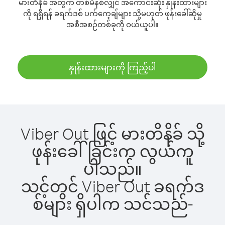
မားတိနိခ် အတွက် တစ်မိနစ်လျှင် အကောင်းဆုံး နှုန်းထားများ
ကို ရရှိရန် ခရက်ဒစ် ပက်ကေ့ချ်များ သို့မဟုတ် ဖုန်းခေါ်ဆိုမှု
အစီအစဉ်တစ်ခုကို ဝယ်ယူပါ။
နှုန်းထားများကို ကြည့်ပါ
Viber Out ဖြင့် မားတိနိခ် သို့
ဖုန်းခေါ်ခြင်းက လွယ်ကူ
ပါသည်။
သင့်တွင် Viber Out ခရက်ဒ
စ်များ ရှိပါက သင်သည်-