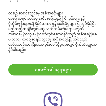
လစဉ် စာရင်းသွင်းမှု အစီအစဉ်များ
လစဉ် စာရင်းသွင်းမှု အစီအစဉ်သည် ကြိုးဖုန်းများနှင့်
မိုဘိုင်းဖုန်းများသို့ နိုင်ငံတကာ ဖုန်းခေါ်ဆိုမှုများ ပြုလုပ်နိုင်ပြီး
မည်သည့်အချိန်တွင်မဆို သက်တမ်းတိုးစရာ မလိုဘဲ
အဆင်ပြေသလို ပြောင်းလဲလုပ်ဆောင်နိုင်သည့် အစီအစဉ်ဖြစ်
ပါသည်။ လစဉ် စာရင်းသွင်းမှု အစီအစဉ်ဖြင့် သင်သည်
လုပ်ဆောင်ထားပြီးသော ဖုန်းခေါ်ဆိုမှုများတွင် ပိုက်ဆံချွေတာ
နိုင်ပါသည်။
နောက်ထပ် နေရာများ