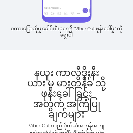
စကားပြောဆိုမှု ခေါင်းစီးမှနေ၍ “Viber Out ဖုန်းခေါ်မှု” ကို
ရွေးပါ
နယူး ကာလီဒိုးနီး
ယား မှ မားတိနိခ် သို့
ဖုန်းခေါ်ခြင်း
အတွက် အကြံပြု
ချက်များ
Viber Out သည် ပိုက်ဆံအကုန်အကျ
နည်းနည်းဖြင့် အချိန် ပိုကြာကြာ ဖုန်း