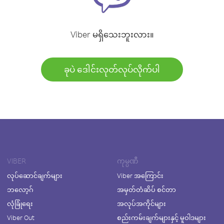
Viber မရှိသေးဘူးလား။
ခုပဲ ဒေါင်းလုတ်လုပ်လိုက်ပါ
VIBER
ကုမ္ပဏီ
လုပ်ဆောင်ချက်များ
Viber အကြောင်း
ဘလော့ဂ်
အမှတ်တံဆိပ် စင်တာ
လုံခြုံရေး
အလုပ်အကိုင်များ
Viber Out
စည်းကမ်းချက်များနှင့် မူဝါဒများ