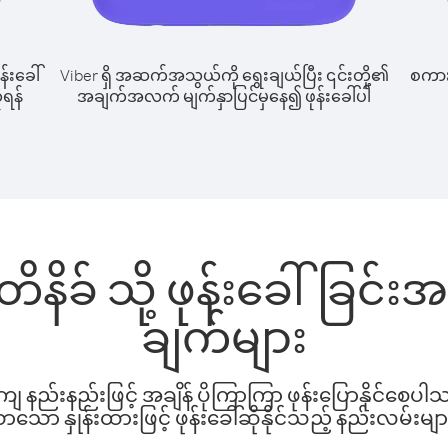
န်းခေါ်
Viber ရှိ အဆက်အသွယ်ကို ရွေးချယ်ပြီး ၎င်းတို့၏
စကားပ
ုရန်
အချက်အလက် မျက်နှာပြင်မှနေ၍ ဖုန်းခေါ်ပါ
တိနိခ် သို့ ဖုန်းခေါ်ခြင
ချက်များ
နည်းနည်းဖြင့် အချိန် ပိုကြာကြာ ဖုန်းပြောနိုင်စေပ
ော နှုန်းထားဖြင့် ဖုန်းခေါ်ဆိုနိုင်သည့် နည်းလမ်းမျာ