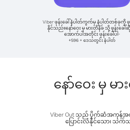
Viber ဖုန်းခေါ်နံပါတ်ကွက်မှ နံပါတ်တစ်ခုကို ဖု
နိုင်သည်။
နော်ဝေး မှ မားတိနိခ် သို့ ဖုန်းခေါ်ဆိ
အောက်ပါအတိုင်း ဖုန်းခေါ်ပါ-
+
+
596
ဒေသတွင်း နံပါတ်
နော်ဝေး မှ မား
Viber Out သည် ပိုက်ဆံအကုန်အကျ 
ပြောင်းလဲနိုင်သော၊ သက်သာသ