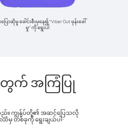
ြောဆိုမှု ခေါင်းစီးမှနေ၍ “Viber Out ဖုန်းခေါ်
မှု” ကို ရွေးပါ
်းအတွက် အကြံပြု
ါသည်။ ကျွန်ုပ်တို့၏ အဆင်ပြေသလို
းထဲမှ တစ်ခုကို ရွေးချယ်ပါ-