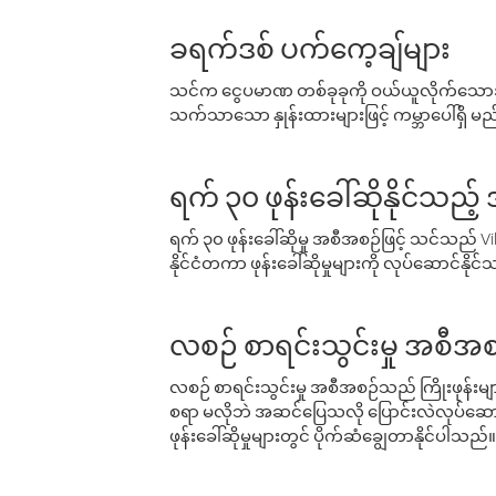
ခရက်ဒစ် ပက်ကေ့ချ်များ
သင်က ငွေပမာဏ တစ်ခုခုကို ဝယ်ယူလိုက်သောအခ
သက်သာသော နှုန်းထားများဖြင့် ကမ္ဘာပေါ်ရှိ မည်သ
ရက် ၃၀ ဖုန်းခေါ်ဆိုနိုင်သည့
ရက် ၃၀ ဖုန်းခေါ်ဆိုမှု အစီအစဉ်ဖြင့် သင်သည
နိုင်ငံတကာ ဖုန်းခေါ်ဆိုမှုများကို လုပ်ဆောင်နိုင
လစဉ် စာရင်းသွင်းမှု အစီအစ
လစဉ် စာရင်းသွင်းမှု အစီအစဉ်သည် ကြိုးဖုန်းများနှင
စရာ မလိုဘဲ အဆင်ပြေသလို ပြောင်းလဲလုပ်ဆောင
ဖုန်းခေါ်ဆိုမှုများတွင် ပိုက်ဆံချွေတာနိုင်ပါသည်။