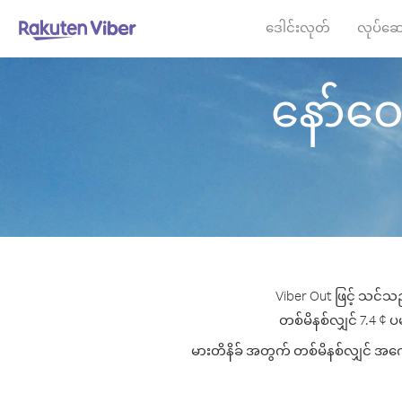
ဒေါင်းလုတ်
လုပ်ဆေ
နော်ဝေး 
Viber Out ဖြင့် သင်သည
တစ်မိနစ်လျှင် 7.4 ¢ ပမ
မားတိနိခ် အတွက် တစ်မိနစ်လျှင် အကောင