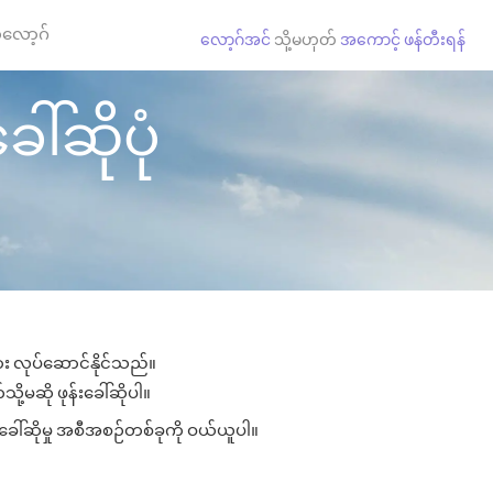
လော့ဂ်
လော့ဂ်အင်
သို့မဟုတ်
အကောင့် ဖန်တီးရန်
ေါ်ဆိုပုံ
ျား လုပ်ဆောင်နိုင်သည်။
ို့မဆို ဖုန်းခေါ်ဆိုပါ။
းခေါ်ဆိုမှု အစီအစဉ်တစ်ခုကို ဝယ်ယူပါ။