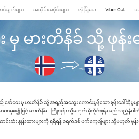
ာင်ချက်များ
အသိုင်းအဝိုင်းများ
လုံခြုံရေး
Viber Out
ဘ
မှ မားတိနိခ် သို့ ဖုန်းခ
် နော်ဝေး မှ မားတိနိခ် သို့ အရည်အသွေး ကောင်းမွန်သော ဖုန်းခေါ်ဆိုမှုမ
ာဏမှစ၍ ဖြင့် မားတိနိခ် - ကြိုးဖုန်း သို့မဟုတ် မိုဘိုင်းဖုန်း မည်သည့်နံပါတ်သ
်းဆုံး နှုန်းထားများကို ရရှိရန် ခရက်ဒစ် ပက်ကေ့ချ်များ သို့မဟုတ် ဖုန်