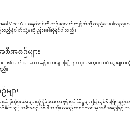
ါ Viber Out ခရက်ဒစ်ကို သင့်ငွေလက်ကျန်ထဲသို့ ထည့်ပေးပါသည်။ သင
ည့်နံပါတ်သို့မဆို ဖုန်းခေါ်ဆိုနိုင်ပါသည်။
် အစီအစဉ်များ
် Viber ၏ သက်သာသော နှုန်းထားများဖြင့် ရက် ၃၀ အတွင်း သင် ရွေးချယ်
်သည်။
ဉ်များ
့် မိုဘိုင်းဖုန်းများသို့ နိုင်ငံတကာ ဖုန်းခေါ်ဆိုမှုများ ပြုလုပ်နိုင်ပြီး
်နိုင်သည့် အစီအစဉ်ဖြစ်ပါသည်။ လစဉ် စာရင်းသွင်းမှု အစီအစဉ်ဖြင့်