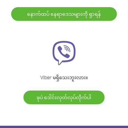
နောက်ထပ် နေရာဒေသများကို ရှာရန်
Viber မရှိသေးဘူးလား။
ခုပဲ ဒေါင်းလုတ်လုပ်လိုက်ပါ