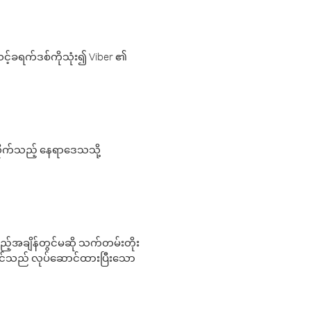
့်ခရက်ဒစ်ကိုသုံး၍ Viber ၏
လိုက်သည့် နေရာဒေသသို့
 မည်သည့်အချိန်တွင်မဆို သက်တမ်းတိုး
 သင်သည် လုပ်ဆောင်ထားပြီးသော