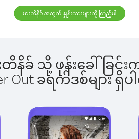
မားတိနိခ် အတွက် နှုန်းထားများကို ကြည့်ပါ
ားတိနိခ် သို့ ဖုန်းခေါ်ခ
ber Out ခရက်ဒစ်များ ရှ