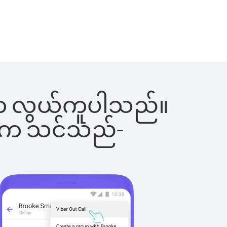
ြင်းက လွယ်ကူပါသည်။
ိပါက သင်သည်-