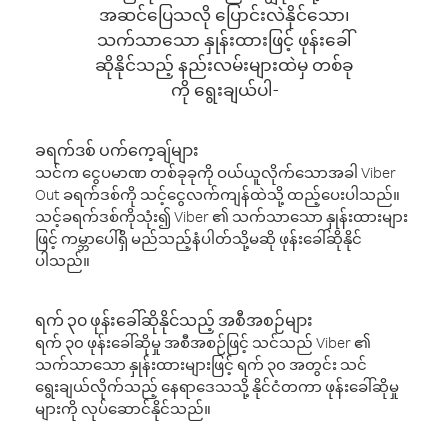
အဆင်ပြေသလို ပြောင်းလဲနိုင်သော၊
သက်သာသော နှုန်းထားဖြင့် ဖုန်းခေါ်
ဆိုနိုင်သည့် နည်းလမ်းများထဲမှ တစ်ခု
ကို ရွေးချယ်ပါ-
ခရက်ဒစ် ပက်ကေ့ချ်များ
သင်က ငွေပမာဏ တစ်ခုခုကို ဝယ်ယူလိုက်သောအခါ Viber
Out ခရက်ဒစ်ကို သင့်ငွေလက်ကျန်ထဲသို့ ထည့်ပေးပါသည်။
သင့်ခရက်ဒစ်ကိုသုံး၍ Viber ၏ သက်သာသော နှုန်းထားများ
ဖြင့် ကမ္ဘာပေါ်ရှိ မည်သည့်နံပါတ်သို့မဆို ဖုန်းခေါ်ဆိုနိုင်
ပါသည်။
ရက် ၃၀ ဖုန်းခေါ်ဆိုနိုင်သည့် အစီအစဉ်များ
ရက် ၃၀ ဖုန်းခေါ်ဆိုမှု အစီအစဉ်ဖြင့် သင်သည် Viber ၏
သက်သာသော နှုန်းထားများဖြင့် ရက် ၃၀ အတွင်း သင်
ရွေးချယ်လိုက်သည့် နေရာဒေသသို့ နိုင်ငံတကာ ဖုန်းခေါ်ဆိုမှု
များကို လုပ်ဆောင်နိုင်သည်။