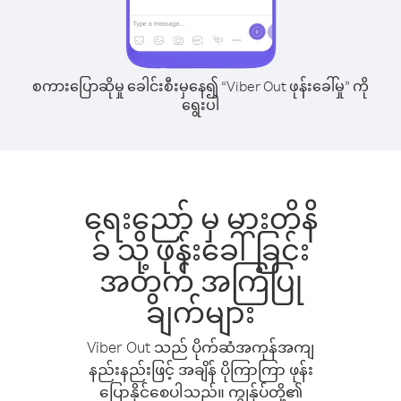
စကားပြောဆိုမှု ခေါင်းစီးမှနေ၍ “Viber Out ဖုန်းခေါ်မှု” ကို
ရွေးပါ
ရေးညော် မှ မားတိနိ
ခ် သို့ ဖုန်းခေါ်ခြင်း
အတွက် အကြံပြု
ချက်များ
Viber Out သည် ပိုက်ဆံအကုန်အကျ
နည်းနည်းဖြင့် အချိန် ပိုကြာကြာ ဖုန်း
ပြောနိုင်စေပါသည်။ ကျွန်ုပ်တို့၏