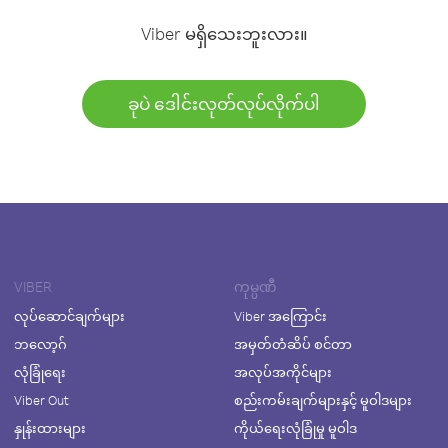
Viber မရှိသေးဘူးလား။
ခုပဲ ဒေါင်းလုတ်လုပ်လိုက်ပါ
VIBER
ကုမ္ပဏီ
လုပ်ဆောင်ချက်များ
Viber အကြောင်း
ဘလော့ဂ်
အမှတ်တံဆိပ် စင်တာ
လုံခြုံရေး
အလုပ်အကိုင်များ
Viber Out
စည်းကမ်းချက်များနှင့် မူဝါဒများ
နှုန်းထားများ
ကိုယ်ရေးလုံခြုံမှု မူဝါဒ