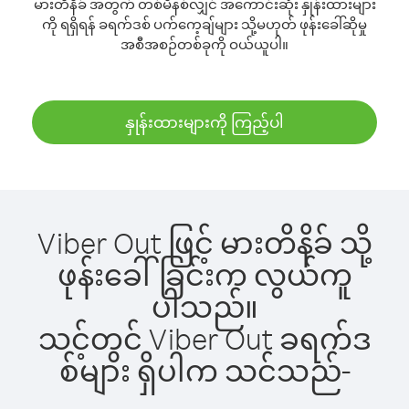
မားတိနိခ် အတွက် တစ်မိနစ်လျှင် အကောင်းဆုံး နှုန်းထားများ
ကို ရရှိရန် ခရက်ဒစ် ပက်ကေ့ချ်များ သို့မဟုတ် ဖုန်းခေါ်ဆိုမှု
အစီအစဉ်တစ်ခုကို ဝယ်ယူပါ။
နှုန်းထားများကို ကြည့်ပါ
Viber Out ဖြင့် မားတိနိခ် သို့
ဖုန်းခေါ်ခြင်းက လွယ်ကူ
ပါသည်။
သင့်တွင် Viber Out ခရက်ဒ
စ်များ ရှိပါက သင်သည်-