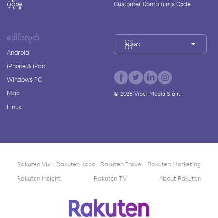
ပံ့ပိုးမှု
Customer Complaints Code
ဒေါင်းလုတ်
မြန်မာ
Android
iPhone & iPad
Windows PC
Mac
©
2026
Viber Media S.à r.l.
Linux
Rakuten Viki
Rakuten Kobo
Rakuten Travel
Rakuten Marketing
Rakuten Insight
Rakuten TV
About Rakuten