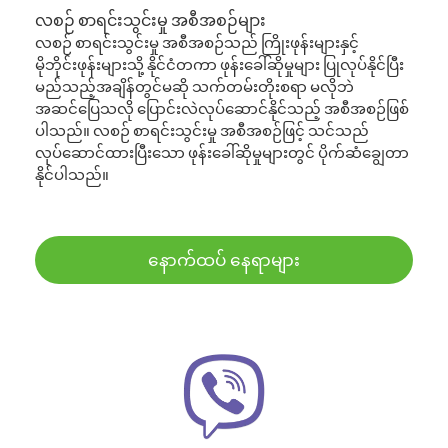
လစဉ် စာရင်းသွင်းမှု အစီအစဉ်များ
လစဉ် စာရင်းသွင်းမှု အစီအစဉ်သည် ကြိုးဖုန်းများနှင့်
မိုဘိုင်းဖုန်းများသို့ နိုင်ငံတကာ ဖုန်းခေါ်ဆိုမှုများ ပြုလုပ်နိုင်ပြီး
မည်သည့်အချိန်တွင်မဆို သက်တမ်းတိုးစရာ မလိုဘဲ
အဆင်ပြေသလို ပြောင်းလဲလုပ်ဆောင်နိုင်သည့် အစီအစဉ်ဖြစ်
ပါသည်။ လစဉ် စာရင်းသွင်းမှု အစီအစဉ်ဖြင့် သင်သည်
လုပ်ဆောင်ထားပြီးသော ဖုန်းခေါ်ဆိုမှုများတွင် ပိုက်ဆံချွေတာ
နိုင်ပါသည်။
နောက်ထပ် နေရာများ