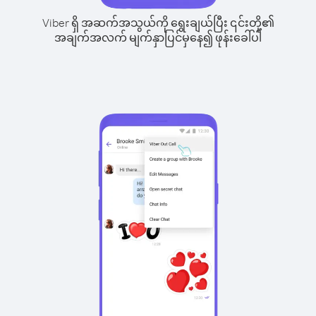
Viber ရှိ အဆက်အသွယ်ကို ရွေးချယ်ပြီး ၎င်းတို့၏
အချက်အလက် မျက်နှာပြင်မှနေ၍ ဖုန်းခေါ်ပါ