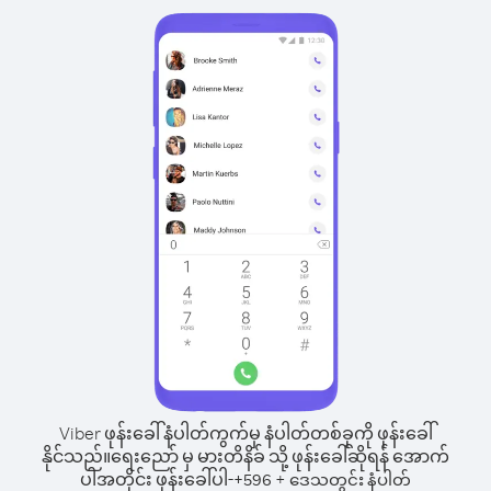
Viber ဖုန်းခေါ်နံပါတ်ကွက်မှ နံပါတ်တစ်ခုကို ဖုန်းခေါ်
နိုင်သည်။
ရေးညော် မှ မားတိနိခ် သို့ ဖုန်းခေါ်ဆိုရန် အောက်
ပါအတိုင်း ဖုန်းခေါ်ပါ-
+
+
596
ဒေသတွင်း နံပါတ်