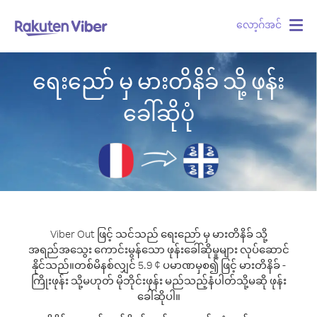
လော့ဂ်အင်
Togg
navig
ရေးညော် မှ မားတိနိခ် သို့ ဖုန်း
ခေါ်ဆိုပုံ
Viber Out ဖြင့် သင်သည် ရေးညော် မှ မားတိနိခ် သို့
အရည်အသွေး ကောင်းမွန်သော ဖုန်းခေါ်ဆိုမှုများ လုပ်ဆောင်
နိုင်သည်။
တစ်မိနစ်လျှင် 5.9 ¢ ပမာဏမှစ၍ ဖြင့် မားတိနိခ် -
ကြိုးဖုန်း သို့မဟုတ် မိုဘိုင်းဖုန်း မည်သည့်နံပါတ်သို့မဆို ဖုန်း
ခေါ်ဆိုပါ။