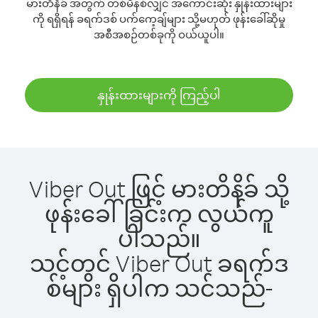
မားတိနိခ် အတွက် တစ်မိနစ်လျှင် အကောင်းဆုံး နှုန်းထားများ
ကို ရရှိရန် ခရက်ဒစ် ပက်ကေ့ချ်များ သို့မဟုတ် ဖုန်းခေါ်ဆိုမှု
အစီအစဉ်တစ်ခုကို ဝယ်ယူပါ။
နှုန်းထားများကို ကြည့်ပါ
Viber Out ဖြင့် မားတိနိခ် သို့
ဖုန်းခေါ်ခြင်းက လွယ်ကူ
ပါသည်။
သင့်တွင် Viber Out ခရက်ဒ
စ်များ ရှိပါက သင်သည်-