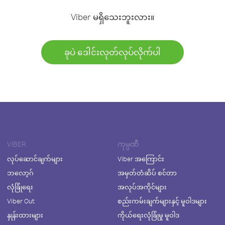
Viber မရှိသေးဘူးလား။
ခုပဲ ဒေါင်းလုတ်လုပ်လိုက်ပါ
VIBER
ကုမ္ပဏီ
လုပ်ဆောင်ချက်များ
Viber အကြောင်း
ဘလော့ဂ်
အမှတ်တံဆိပ် စင်တာ
လုံခြုံရေး
အလုပ်အကိုင်များ
Viber Out
စည်းကမ်းချက်များနှင့် မူဝါဒများ
နှုန်းထားများ
ကိုယ်ရေးလုံခြုံမှု မူဝါဒ