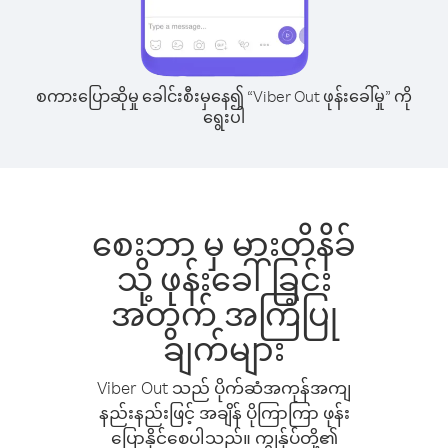
စကားပြောဆိုမှု ခေါင်းစီးမှနေ၍ “Viber Out ဖုန်းခေါ်မှု” ကို
ရွေးပါ
စေးဘာ မှ မားတိနိခ်
သို့ ဖုန်းခေါ်ခြင်း
အတွက် အကြံပြု
ချက်များ
Viber Out သည် ပိုက်ဆံအကုန်အကျ
နည်းနည်းဖြင့် အချိန် ပိုကြာကြာ ဖုန်း
ပြောနိုင်စေပါသည်။ ကျွန်ုပ်တို့၏