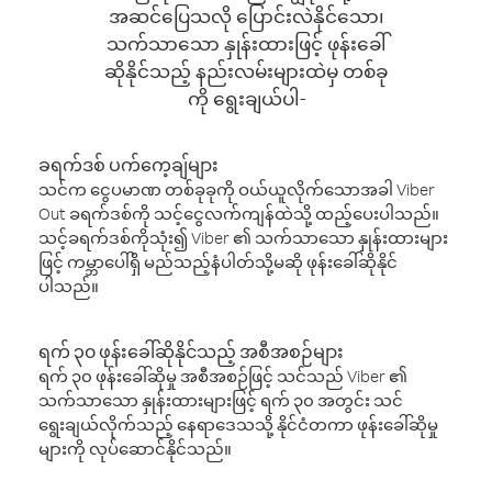
အဆင်ပြေသလို ပြောင်းလဲနိုင်သော၊
သက်သာသော နှုန်းထားဖြင့် ဖုန်းခေါ်
ဆိုနိုင်သည့် နည်းလမ်းများထဲမှ တစ်ခု
ကို ရွေးချယ်ပါ-
ခရက်ဒစ် ပက်ကေ့ချ်များ
သင်က ငွေပမာဏ တစ်ခုခုကို ဝယ်ယူလိုက်သောအခါ Viber
Out ခရက်ဒစ်ကို သင့်ငွေလက်ကျန်ထဲသို့ ထည့်ပေးပါသည်။
သင့်ခရက်ဒစ်ကိုသုံး၍ Viber ၏ သက်သာသော နှုန်းထားများ
ဖြင့် ကမ္ဘာပေါ်ရှိ မည်သည့်နံပါတ်သို့မဆို ဖုန်းခေါ်ဆိုနိုင်
ပါသည်။
ရက် ၃၀ ဖုန်းခေါ်ဆိုနိုင်သည့် အစီအစဉ်များ
ရက် ၃၀ ဖုန်းခေါ်ဆိုမှု အစီအစဉ်ဖြင့် သင်သည် Viber ၏
သက်သာသော နှုန်းထားများဖြင့် ရက် ၃၀ အတွင်း သင်
ရွေးချယ်လိုက်သည့် နေရာဒေသသို့ နိုင်ငံတကာ ဖုန်းခေါ်ဆိုမှု
များကို လုပ်ဆောင်နိုင်သည်။