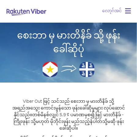
လော့ဂ်အင်
Togg
navig
စေးဘာ မှ မားတိနိခ် သို့ ဖုန်း
ခေါ်ဆိုပုံ
Viber Out ဖြင့် သင်သည် စေးဘာ မှ မားတိနိခ် သို့
အရည်အသွေး ကောင်းမွန်သော ဖုန်းခေါ်ဆိုမှုများ လုပ်ဆောင်
နိုင်သည်။
တစ်မိနစ်လျှင် 5.9 ¢ ပမာဏမှစ၍ ဖြင့် မားတိနိခ် -
ကြိုးဖုန်း သို့မဟုတ် မိုဘိုင်းဖုန်း မည်သည့်နံပါတ်သို့မဆို ဖုန်း
ခေါ်ဆိုပါ။