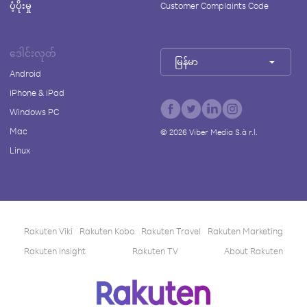
ပံ့ပိုးမှု
Customer Complaints Code
ဒေါင်းလုတ်
မြန်မာ
Android
iPhone & iPad
Windows PC
Mac
©
2026
Viber Media S.à r.l.
Linux
Rakuten Viki
Rakuten Kobo
Rakuten Travel
Rakuten Marketing
Rakuten Insight
Rakuten TV
About Rakuten