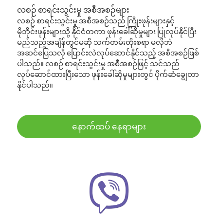
လစဉ် စာရင်းသွင်းမှု အစီအစဉ်များ
လစဉ် စာရင်းသွင်းမှု အစီအစဉ်သည် ကြိုးဖုန်းများနှင့်
မိုဘိုင်းဖုန်းများသို့ နိုင်ငံတကာ ဖုန်းခေါ်ဆိုမှုများ ပြုလုပ်နိုင်ပြီး
မည်သည့်အချိန်တွင်မဆို သက်တမ်းတိုးစရာ မလိုဘဲ
အဆင်ပြေသလို ပြောင်းလဲလုပ်ဆောင်နိုင်သည့် အစီအစဉ်ဖြစ်
ပါသည်။ လစဉ် စာရင်းသွင်းမှု အစီအစဉ်ဖြင့် သင်သည်
လုပ်ဆောင်ထားပြီးသော ဖုန်းခေါ်ဆိုမှုများတွင် ပိုက်ဆံချွေတာ
နိုင်ပါသည်။
နောက်ထပ် နေရာများ