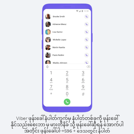
Viber ဖုန်းခေါ်နံပါတ်ကွက်မှ နံပါတ်တစ်ခုကို ဖုန်းခေါ်
နိုင်သည်။
စေးဘာ မှ မားတိနိခ် သို့ ဖုန်းခေါ်ဆိုရန် အောက်ပါ
အတိုင်း ဖုန်းခေါ်ပါ-
+
+
596
ဒေသတွင်း နံပါတ်