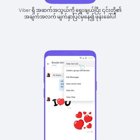
Viber ရှိ အဆက်အသွယ်ကို ရွေးချယ်ပြီး ၎င်းတို့၏
အချက်အလက် မျက်နှာပြင်မှနေ၍ ဖုန်းခေါ်ပါ