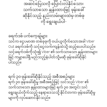
အဆင်ပြေသလို ပြောင်းလဲနိုင်သော၊
သက်သာသော နှုန်းထားဖြင့် ဖုန်းခေါ်
ဆိုနိုင်သည့် နည်းလမ်းများထဲမှ တစ်ခု
ကို ရွေးချယ်ပါ-
ခရက်ဒစ် ပက်ကေ့ချ်များ
သင်က ငွေပမာဏ တစ်ခုခုကို ဝယ်ယူလိုက်သောအခါ Viber
Out ခရက်ဒစ်ကို သင့်ငွေလက်ကျန်ထဲသို့ ထည့်ပေးပါသည်။
သင့်ခရက်ဒစ်ကိုသုံး၍ Viber ၏ သက်သာသော နှုန်းထားများ
ဖြင့် ကမ္ဘာပေါ်ရှိ မည်သည့်နံပါတ်သို့မဆို ဖုန်းခေါ်ဆိုနိုင်
ပါသည်။
ရက် ၃၀ ဖုန်းခေါ်ဆိုနိုင်သည့် အစီအစဉ်များ
ရက် ၃၀ ဖုန်းခေါ်ဆိုမှု အစီအစဉ်ဖြင့် သင်သည် Viber ၏
သက်သာသော နှုန်းထားများဖြင့် ရက် ၃၀ အတွင်း သင်
ရွေးချယ်လိုက်သည့် နေရာဒေသသို့ နိုင်ငံတကာ ဖုန်းခေါ်ဆိုမှု
များကို လုပ်ဆောင်နိုင်သည်။