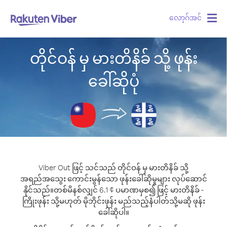
လော့ဂ်အင်
Togg
navig
တိုင်ဝန် မှ မားတိနိခ် သို့ ဖုန်း
ခေါ်ဆိုပုံ
Viber Out ဖြင့် သင်သည် တိုင်ဝန် မှ မားတိနိခ် သို့
အရည်အသွေး ကောင်းမွန်သော ဖုန်းခေါ်ဆိုမှုများ လုပ်ဆောင်
နိုင်သည်။
တစ်မိနစ်လျှင် 6.1 ¢ ပမာဏမှစ၍ ဖြင့် မားတိနိခ် -
ကြိုးဖုန်း သို့မဟုတ် မိုဘိုင်းဖုန်း မည်သည့်နံပါတ်သို့မဆို ဖုန်း
ခေါ်ဆိုပါ။