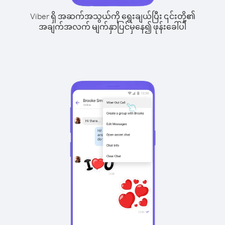
Viber ရှိ အဆက်အသွယ်ကို ရွေးချယ်ပြီး ၎င်းတို့၏
အချက်အလက် မျက်နှာပြင်မှနေ၍ ဖုန်းခေါ်ပါ