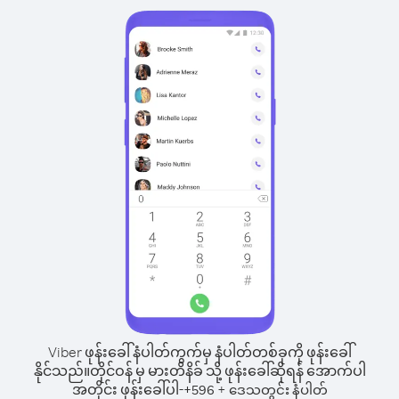
Viber ဖုန်းခေါ်နံပါတ်ကွက်မှ နံပါတ်တစ်ခုကို ဖုန်းခေါ်
နိုင်သည်။
တိုင်ဝန် မှ မားတိနိခ် သို့ ဖုန်းခေါ်ဆိုရန် အောက်ပါ
အတိုင်း ဖုန်းခေါ်ပါ-
+
+
596
ဒေသတွင်း နံပါတ်