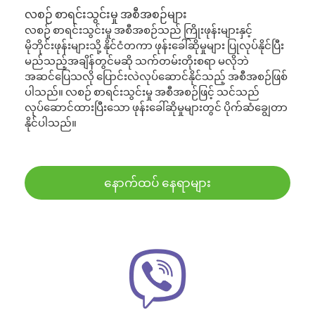
လစဉ် စာရင်းသွင်းမှု အစီအစဉ်များ
လစဉ် စာရင်းသွင်းမှု အစီအစဉ်သည် ကြိုးဖုန်းများနှင့်
မိုဘိုင်းဖုန်းများသို့ နိုင်ငံတကာ ဖုန်းခေါ်ဆိုမှုများ ပြုလုပ်နိုင်ပြီး
မည်သည့်အချိန်တွင်မဆို သက်တမ်းတိုးစရာ မလိုဘဲ
အဆင်ပြေသလို ပြောင်းလဲလုပ်ဆောင်နိုင်သည့် အစီအစဉ်ဖြစ်
ပါသည်။ လစဉ် စာရင်းသွင်းမှု အစီအစဉ်ဖြင့် သင်သည်
လုပ်ဆောင်ထားပြီးသော ဖုန်းခေါ်ဆိုမှုများတွင် ပိုက်ဆံချွေတာ
နိုင်ပါသည်။
နောက်ထပ် နေရာများ