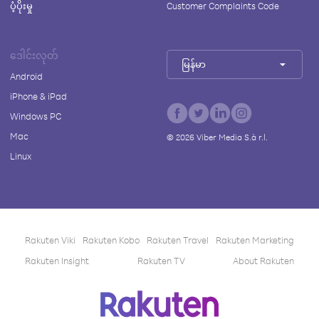
ပံ့ပိုးမှု
Customer Complaints Code
ဒေါင်းလုတ်
မြန်မာ
Android
iPhone & iPad
Windows PC
Mac
©
2026
Viber Media S.à r.l.
Linux
Rakuten Viki
Rakuten Kobo
Rakuten Travel
Rakuten Marketing
Rakuten Insight
Rakuten TV
About Rakuten