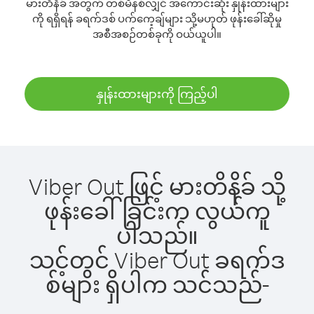
မားတိနိခ် အတွက် တစ်မိနစ်လျှင် အကောင်းဆုံး နှုန်းထားများ
ကို ရရှိရန် ခရက်ဒစ် ပက်ကေ့ချ်များ သို့မဟုတ် ဖုန်းခေါ်ဆိုမှု
အစီအစဉ်တစ်ခုကို ဝယ်ယူပါ။
နှုန်းထားများကို ကြည့်ပါ
Viber Out ဖြင့် မားတိနိခ် သို့
ဖုန်းခေါ်ခြင်းက လွယ်ကူ
ပါသည်။
သင့်တွင် Viber Out ခရက်ဒ
စ်များ ရှိပါက သင်သည်-