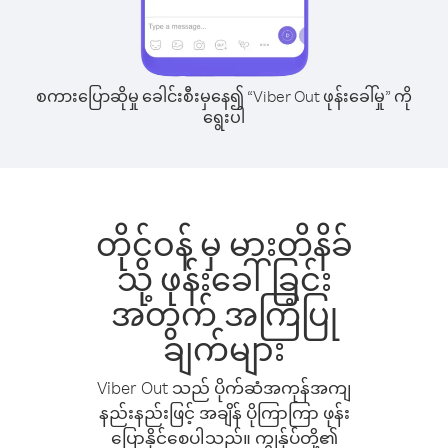
စကားပြောဆိုမှု ခေါင်းစီးမှနေ၍ “Viber Out ဖုန်းခေါ်မှု” ကို
ရွေးပါ
တိုင်ဝန် မှ မားတိနိခ်
သို့ ဖုန်းခေါ်ခြင်း
အတွက် အကြံပြု
ချက်များ
Viber Out သည် ပိုက်ဆံအကုန်အကျ
နည်းနည်းဖြင့် အချိန် ပိုကြာကြာ ဖုန်း
ပြောနိုင်စေပါသည်။ ကျွန်ုပ်တို့၏