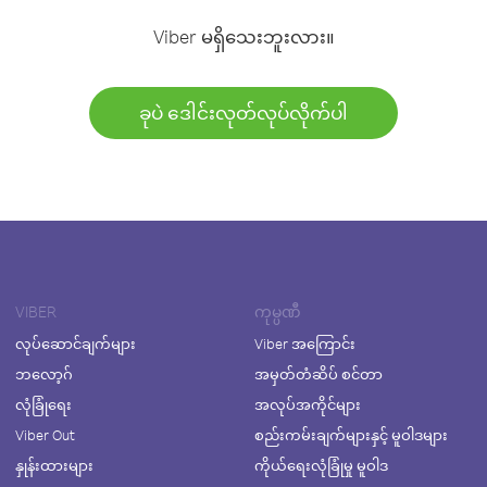
Viber မရှိသေးဘူးလား။
ခုပဲ ဒေါင်းလုတ်လုပ်လိုက်ပါ
VIBER
ကုမ္ပဏီ
လုပ်ဆောင်ချက်များ
Viber အကြောင်း
ဘလော့ဂ်
အမှတ်တံဆိပ် စင်တာ
လုံခြုံရေး
အလုပ်အကိုင်များ
Viber Out
စည်းကမ်းချက်များနှင့် မူဝါဒများ
နှုန်းထားများ
ကိုယ်ရေးလုံခြုံမှု မူဝါဒ