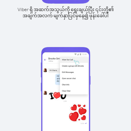
Viber ရှိ အဆက်အသွယ်ကို ရွေးချယ်ပြီး ၎င်းတို့၏
အချက်အလက် မျက်နှာပြင်မှနေ၍ ဖုန်းခေါ်ပါ