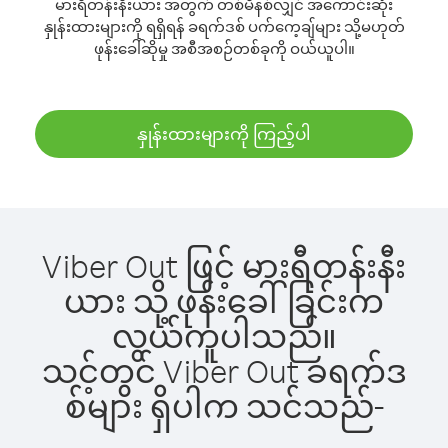
မားရီတန်းနီးယား အတွက် တစ်မိနစ်လျှင် အကောင်းဆုံး
နှုန်းထားများကို ရရှိရန် ခရက်ဒစ် ပက်ကေ့ချ်များ သို့မဟုတ်
ဖုန်းခေါ်ဆိုမှု အစီအစဉ်တစ်ခုကို ဝယ်ယူပါ။
နှုန်းထားများကို ကြည့်ပါ
Viber Out ဖြင့် မားရီတန်းနီး
ယား သို့ ဖုန်းခေါ်ခြင်းက
လွယ်ကူပါသည်။
သင့်တွင် Viber Out ခရက်ဒ
စ်များ ရှိပါက သင်သည်-