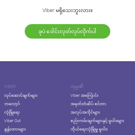
Viber မရှိသေးဘူးလား။
ခုပဲ ဒေါင်းလုတ်လုပ်လိုက်ပါ
VIBER
ကုမ္ပဏီ
လုပ်ဆောင်ချက်များ
Viber အကြောင်း
ဘလော့ဂ်
အမှတ်တံဆိပ် စင်တာ
လုံခြုံရေး
အလုပ်အကိုင်များ
Viber Out
စည်းကမ်းချက်များနှင့် မူဝါဒများ
နှုန်းထားများ
ကိုယ်ရေးလုံခြုံမှု မူဝါဒ