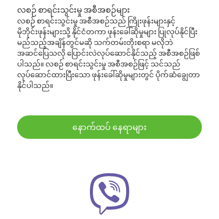
လစဉ် စာရင်းသွင်းမှု အစီအစဉ်များ
လစဉ် စာရင်းသွင်းမှု အစီအစဉ်သည် ကြိုးဖုန်းများနှင့်
မိုဘိုင်းဖုန်းများသို့ နိုင်ငံတကာ ဖုန်းခေါ်ဆိုမှုများ ပြုလုပ်နိုင်ပြီး
မည်သည့်အချိန်တွင်မဆို သက်တမ်းတိုးစရာ မလိုဘဲ
အဆင်ပြေသလို ပြောင်းလဲလုပ်ဆောင်နိုင်သည့် အစီအစဉ်ဖြစ်
ပါသည်။ လစဉ် စာရင်းသွင်းမှု အစီအစဉ်ဖြင့် သင်သည်
လုပ်ဆောင်ထားပြီးသော ဖုန်းခေါ်ဆိုမှုများတွင် ပိုက်ဆံချွေတာ
နိုင်ပါသည်။
နောက်ထပ် နေရာများ