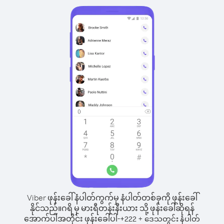
Viber ဖုန်းခေါ်နံပါတ်ကွက်မှ နံပါတ်တစ်ခုကို ဖုန်းခေါ်
နိုင်သည်။
ဂရိ မှ မားရီတန်းနီးယား သို့ ဖုန်းခေါ်ဆိုရန်
အောက်ပါအတိုင်း ဖုန်းခေါ်ပါ-
+
+
222
ဒေသတွင်း နံပါတ်