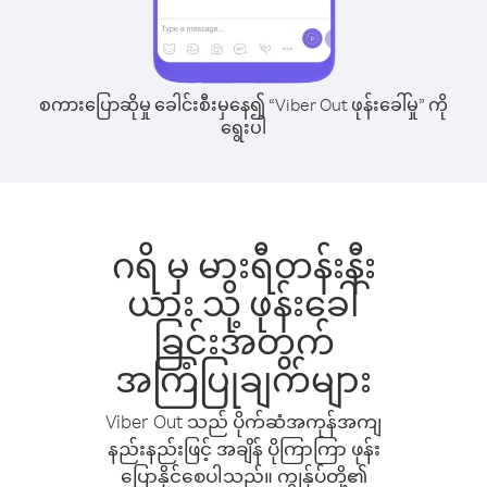
စကားပြောဆိုမှု ခေါင်းစီးမှနေ၍ “Viber Out ဖုန်းခေါ်မှု” ကို
ရွေးပါ
ဂရိ မှ မားရီတန်းနီး
ယား သို့ ဖုန်းခေါ်
ခြင်းအတွက်
အကြံပြုချက်များ
Viber Out သည် ပိုက်ဆံအကုန်အကျ
နည်းနည်းဖြင့် အချိန် ပိုကြာကြာ ဖုန်း
ပြောနိုင်စေပါသည်။ ကျွန်ုပ်တို့၏