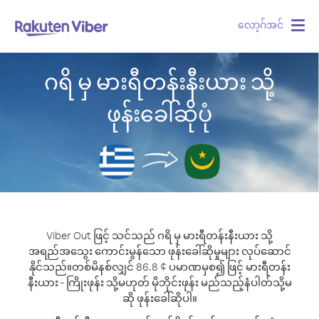
လော့ဂ်အင်
Togg
navig
ဂရိ မှ မားရီတန်းနီးယား သို့
ဖုန်းခေါ်ဆိုပုံ
Viber Out ဖြင့် သင်သည် ဂရိ မှ မားရီတန်းနီးယား သို့
အရည်အသွေး ကောင်းမွန်သော ဖုန်းခေါ်ဆိုမှုများ လုပ်ဆောင်
နိုင်သည်။
တစ်မိနစ်လျှင် 86.8 ¢ ပမာဏမှစ၍ ဖြင့် မားရီတန်း
နီးယား - ကြိုးဖုန်း သို့မဟုတ် မိုဘိုင်းဖုန်း မည်သည့်နံပါတ်သို့မ
ဆို ဖုန်းခေါ်ဆိုပါ။