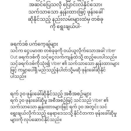
အဆင်ပြေသလို ပြောင်းလဲနိုင်သော၊
သက်သာသော နှုန်းထားဖြင့် ဖုန်းခေါ်
ဆိုနိုင်သည့် နည်းလမ်းများထဲမှ တစ်ခု
ကို ရွေးချယ်ပါ-
ခရက်ဒစ် ပက်ကေ့ချ်များ
သင်က ငွေပမာဏ တစ်ခုခုကို ဝယ်ယူလိုက်သောအခါ Viber
Out ခရက်ဒစ်ကို သင့်ငွေလက်ကျန်ထဲသို့ ထည့်ပေးပါသည်။
သင့်ခရက်ဒစ်ကိုသုံး၍ Viber ၏ သက်သာသော နှုန်းထားများ
ဖြင့် ကမ္ဘာပေါ်ရှိ မည်သည့်နံပါတ်သို့မဆို ဖုန်းခေါ်ဆိုနိုင်
ပါသည်။
ရက် ၃၀ ဖုန်းခေါ်ဆိုနိုင်သည့် အစီအစဉ်များ
ရက် ၃၀ ဖုန်းခေါ်ဆိုမှု အစီအစဉ်ဖြင့် သင်သည် Viber ၏
သက်သာသော နှုန်းထားများဖြင့် ရက် ၃၀ အတွင်း သင်
ရွေးချယ်လိုက်သည့် နေရာဒေသသို့ နိုင်ငံတကာ ဖုန်းခေါ်ဆိုမှု
များကို လုပ်ဆောင်နိုင်သည်။