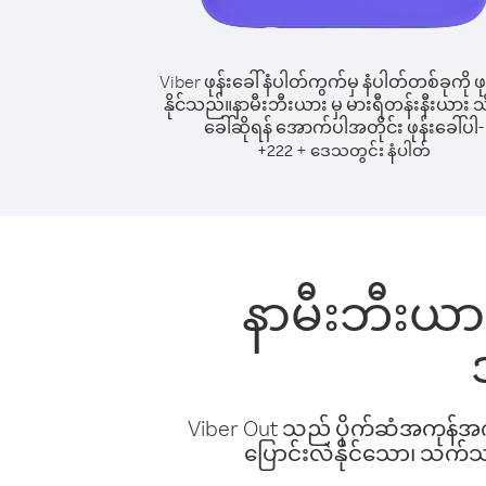
Viber ဖုန်းခေါ်နံပါတ်ကွက်မှ နံပါတ်တစ်ခုကို ဖု
နိုင်သည်။
နာမီးဘီးယား မှ မားရီတန်းနီးယား သို့
ခေါ်ဆိုရန် အောက်ပါအတိုင်း ဖုန်းခေါ်ပါ-
+
+
222
ဒေသတွင်း နံပါတ်
နာမီးဘီးယား 
Viber Out သည် ပိုက်ဆံအကုန်အကျ 
ပြောင်းလဲနိုင်သော၊ သက်သာသ