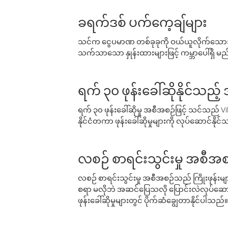
ခရက်ဒစ် ပက်ကေ့ချ်များ
သင်က ငွေပမာဏ တစ်ခုခုကို ဝယ်ယူလိုက်သောအခ
သက်သာသော နှုန်းထားများဖြင့် ကမ္ဘာပေါ်ရှိ မည်သ
ရက် ၃၀ ဖုန်းခေါ်ဆိုနိုင်သည့
ရက် ၃၀ ဖုန်းခေါ်ဆိုမှု အစီအစဉ်ဖြင့် သင်သည
နိုင်ငံတကာ ဖုန်းခေါ်ဆိုမှုများကို လုပ်ဆောင်နိုင
လစဉ် စာရင်းသွင်းမှု အစီအစ
လစဉ် စာရင်းသွင်းမှု အစီအစဉ်သည် ကြိုးဖုန်းများနှင
စရာ မလိုဘဲ အဆင်ပြေသလို ပြောင်းလဲလုပ်ဆောင
ဖုန်းခေါ်ဆိုမှုများတွင် ပိုက်ဆံချွေတာနိုင်ပါသည်။