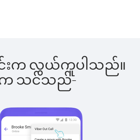
ါ်ခြင်းက လွယ်ကူပါသည်။
ိပါက သင်သည်-