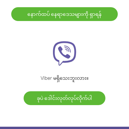
နောက်ထပ် နေရာဒေသများကို ရှာရန်
Viber မရှိသေးဘူးလား။
ခုပဲ ဒေါင်းလုတ်လုပ်လိုက်ပါ