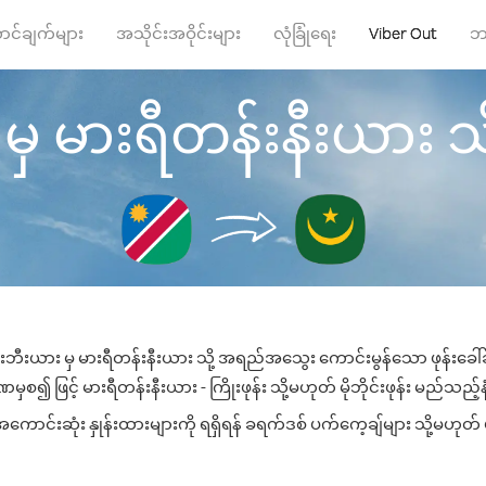
ာင်ချက်များ
အသိုင်းအဝိုင်းများ
လုံခြုံရေး
Viber Out
ဘ
 မားရီတန်းနီးယား သို့ 
းဘီးယား မှ မားရီတန်းနီးယား သို့ အရည်အသွေး ကောင်းမွန်သော ဖုန်းခေါ်ဆ
စ၍ ဖြင့် မားရီတန်းနီးယား - ကြိုးဖုန်း သို့မဟုတ် မိုဘိုင်းဖုန်း မည်သည့်နံ
ောင်းဆုံး နှုန်းထားများကို ရရှိရန် ခရက်ဒစ် ပက်ကေ့ချ်များ သို့မဟုတ် ဖ