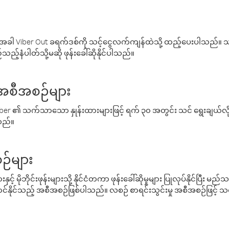
ါ Viber Out ခရက်ဒစ်ကို သင့်ငွေလက်ကျန်ထဲသို့ ထည့်ပေးပါသည်။ သင
ည့်နံပါတ်သို့မဆို ဖုန်းခေါ်ဆိုနိုင်ပါသည်။
် အစီအစဉ်များ
် Viber ၏ သက်သာသော နှုန်းထားများဖြင့် ရက် ၃၀ အတွင်း သင် ရွေးချယ်
်သည်။
ဉ်များ
့် မိုဘိုင်းဖုန်းများသို့ နိုင်ငံတကာ ဖုန်းခေါ်ဆိုမှုများ ပြုလုပ်နိုင်ပြီး
်နိုင်သည့် အစီအစဉ်ဖြစ်ပါသည်။ လစဉ် စာရင်းသွင်းမှု အစီအစဉ်ဖြင့်