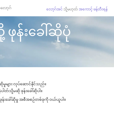
လော့ဂ်
လော့ဂ်အင်
သို့မဟုတ်
အကောင့် ဖန်တီးရန်
ဖုန်းခေါ်ဆိုပုံ
ိုမှုများ လုပ်ဆောင်နိုင်သည်။
ပါတ်သို့မဆို ဖုန်းခေါ်ဆိုပါ။
ုန်းခေါ်ဆိုမှု အစီအစဉ်တစ်ခုကို ဝယ်ယူပါ။