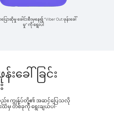
ြောဆိုမှု ခေါင်းစီးမှနေ၍ “Viber Out ဖုန်းခေါ်
မှု” ကို ရွေးပါ
ုန်းခေါ်ခြင်း
း
ါသည်။ ကျွန်ုပ်တို့၏ အဆင်ပြေသလို
းထဲမှ တစ်ခုကို ရွေးချယ်ပါ-