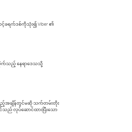
့်ခရက်ဒစ်ကိုသုံး၍ Viber ၏
လိုက်သည့် နေရာဒေသသို့
 မည်သည့်အချိန်တွင်မဆို သက်တမ်းတိုး
 သင်သည် လုပ်ဆောင်ထားပြီးသော