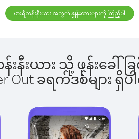
မားရီတန်းနီးယား အတွက် နှုန်းထားများကို ကြည့်ပါ
ီတန်းနီးယား သို့ ဖုန်းခေ
ber Out ခရက်ဒစ်များ ရှ