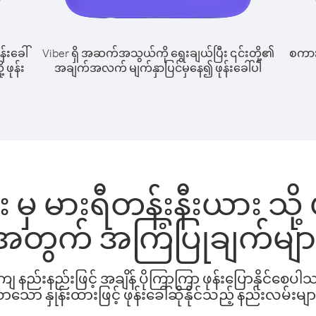
န်းခေါ်
Viber ရှိ အဆက်အသွယ်ကို ရွေးချယ်ပြီး ၎င်းတို့၏
စကားပ
 ဖုန်း
အချက်အလက် မျက်နှာပြင်မှနေ၍ ဖုန်းခေါ်ပါ
မှ မားရီတန်းနီးယား သို့ ဖ
အတွက် အကြံပြုချက်မျာ
နည်းနည်းဖြင့် အချိန် ပိုကြာကြာ ဖုန်းပြောနိုင်စေပ
ော နှုန်းထားဖြင့် ဖုန်းခေါ်ဆိုနိုင်သည့် နည်းလမ်းမျာ