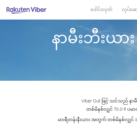
ဒေါင်းလုတ်
လုပ်ဆေ
နာမီးဘီးယား မှ
Viber Out ဖြင့် သင်သည် နာမီ
တစ်မိနစ်လျှင် 70.0 ¢ ပမာဏမှ
မားရီတန်းနီးယား အတွက် တစ်မိနစ်လျှင် အက