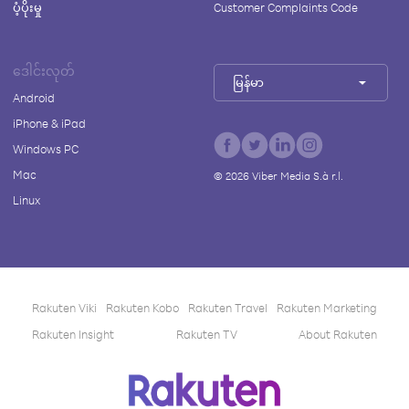
ပံ့ပိုးမှု
Customer Complaints Code
ဒေါင်းလုတ်
မြန်မာ
Android
iPhone & iPad
Windows PC
Mac
©
2026
Viber Media S.à r.l.
Linux
Rakuten Viki
Rakuten Kobo
Rakuten Travel
Rakuten Marketing
Rakuten Insight
Rakuten TV
About Rakuten