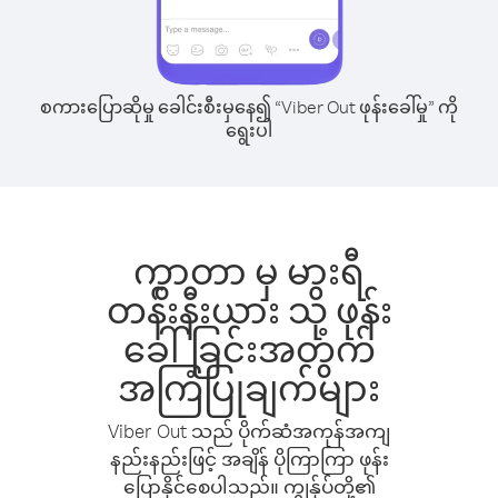
စကားပြောဆိုမှု ခေါင်းစီးမှနေ၍ “Viber Out ဖုန်းခေါ်မှု” ကို
ရွေးပါ
ကွာတာ မှ မားရီ
တန်းနီးယား သို့ ဖုန်း
ခေါ်ခြင်းအတွက်
အကြံပြုချက်များ
Viber Out သည် ပိုက်ဆံအကုန်အကျ
နည်းနည်းဖြင့် အချိန် ပိုကြာကြာ ဖုန်း
ပြောနိုင်စေပါသည်။ ကျွန်ုပ်တို့၏