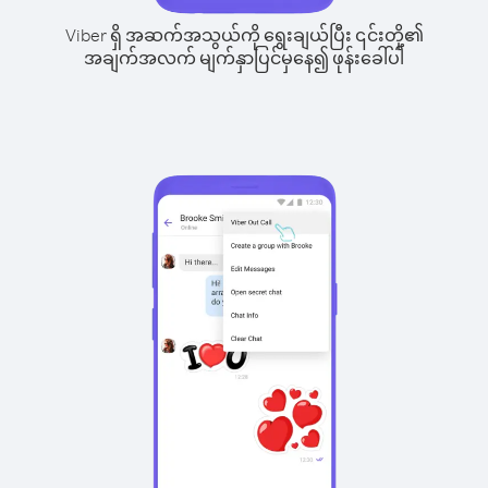
Viber ရှိ အဆက်အသွယ်ကို ရွေးချယ်ပြီး ၎င်းတို့၏
အချက်အလက် မျက်နှာပြင်မှနေ၍ ဖုန်းခေါ်ပါ