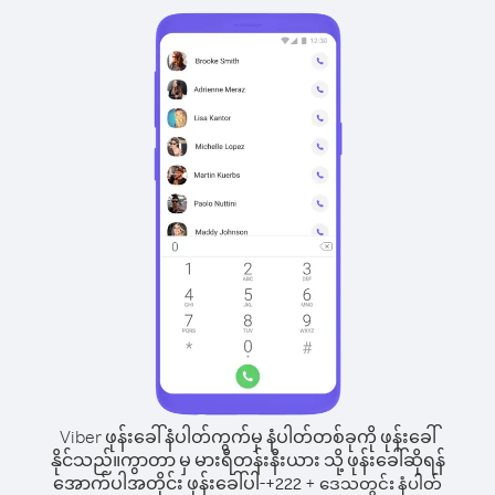
Viber ဖုန်းခေါ်နံပါတ်ကွက်မှ နံပါတ်တစ်ခုကို ဖုန်းခေါ်
နိုင်သည်။
ကွာတာ မှ မားရီတန်းနီးယား သို့ ဖုန်းခေါ်ဆိုရန်
အောက်ပါအတိုင်း ဖုန်းခေါ်ပါ-
+
+
222
ဒေသတွင်း နံပါတ်