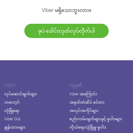
Viber မရှိသေးဘူးလား။
ခုပဲ ဒေါင်းလုတ်လုပ်လိုက်ပါ
VIBER
ကုမ္ပဏီ
လုပ်ဆောင်ချက်များ
Viber အကြောင်း
ဘလော့ဂ်
အမှတ်တံဆိပ် စင်တာ
လုံခြုံရေး
အလုပ်အကိုင်များ
Viber Out
စည်းကမ်းချက်များနှင့် မူဝါဒများ
နှုန်းထားများ
ကိုယ်ရေးလုံခြုံမှု မူဝါဒ