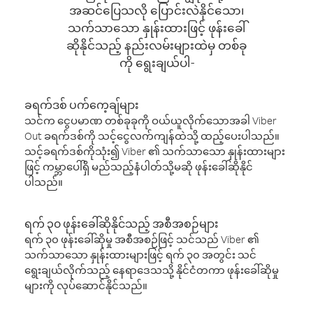
အဆင်ပြေသလို ပြောင်းလဲနိုင်သော၊
သက်သာသော နှုန်းထားဖြင့် ဖုန်းခေါ်
ဆိုနိုင်သည့် နည်းလမ်းများထဲမှ တစ်ခု
ကို ရွေးချယ်ပါ-
ခရက်ဒစ် ပက်ကေ့ချ်များ
သင်က ငွေပမာဏ တစ်ခုခုကို ဝယ်ယူလိုက်သောအခါ Viber
Out ခရက်ဒစ်ကို သင့်ငွေလက်ကျန်ထဲသို့ ထည့်ပေးပါသည်။
သင့်ခရက်ဒစ်ကိုသုံး၍ Viber ၏ သက်သာသော နှုန်းထားများ
ဖြင့် ကမ္ဘာပေါ်ရှိ မည်သည့်နံပါတ်သို့မဆို ဖုန်းခေါ်ဆိုနိုင်
ပါသည်။
ရက် ၃၀ ဖုန်းခေါ်ဆိုနိုင်သည့် အစီအစဉ်များ
ရက် ၃၀ ဖုန်းခေါ်ဆိုမှု အစီအစဉ်ဖြင့် သင်သည် Viber ၏
သက်သာသော နှုန်းထားများဖြင့် ရက် ၃၀ အတွင်း သင်
ရွေးချယ်လိုက်သည့် နေရာဒေသသို့ နိုင်ငံတကာ ဖုန်းခေါ်ဆိုမှု
များကို လုပ်ဆောင်နိုင်သည်။