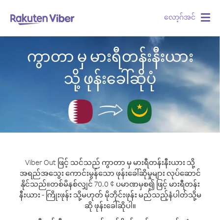
လော့ဂ်အင်
Togg
navig
ကွာတာ မှ မားရီတန်းနီးယား
သို့ ဖုန်းခေါ်ဆိုပုံ
Viber Out ဖြင့် သင်သည် ကွာတာ မှ မားရီတန်းနီးယား သို့
အရည်အသွေး ကောင်းမွန်သော ဖုန်းခေါ်ဆိုမှုများ လုပ်ဆောင်
နိုင်သည်။
တစ်မိနစ်လျှင် 70.0 ¢ ပမာဏမှစ၍ ဖြင့် မားရီတန်း
နီးယား - ကြိုးဖုန်း သို့မဟုတ် မိုဘိုင်းဖုန်း မည်သည့်နံပါတ်သို့မ
ဆို ဖုန်းခေါ်ဆိုပါ။