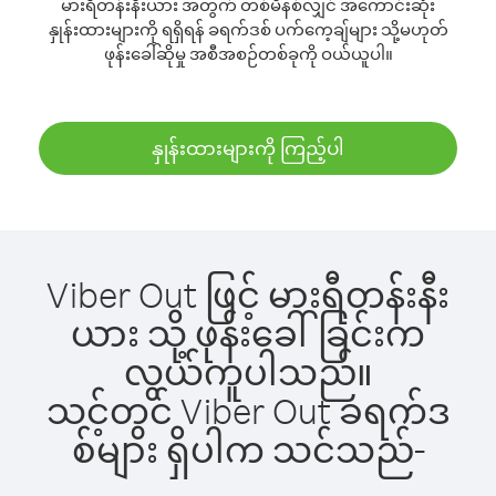
မားရီတန်းနီးယား အတွက် တစ်မိနစ်လျှင် အကောင်းဆုံး
နှုန်းထားများကို ရရှိရန် ခရက်ဒစ် ပက်ကေ့ချ်များ သို့မဟုတ်
ဖုန်းခေါ်ဆိုမှု အစီအစဉ်တစ်ခုကို ဝယ်ယူပါ။
နှုန်းထားများကို ကြည့်ပါ
Viber Out ဖြင့် မားရီတန်းနီး
ယား သို့ ဖုန်းခေါ်ခြင်းက
လွယ်ကူပါသည်။
သင့်တွင် Viber Out ခရက်ဒ
စ်များ ရှိပါက သင်သည်-