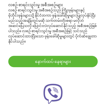
လစဉ် စာရင်းသွင်းမှု အစီအစဉ်များ
လစဉ် စာရင်းသွင်းမှု အစီအစဉ်သည် ကြိုးဖုန်းများနှင့်
မိုဘိုင်းဖုန်းများသို့ နိုင်ငံတကာ ဖုန်းခေါ်ဆိုမှုများ ပြုလုပ်နိုင်ပြီး
မည်သည့်အချိန်တွင်မဆို သက်တမ်းတိုးစရာ မလိုဘဲ
အဆင်ပြေသလို ပြောင်းလဲလုပ်ဆောင်နိုင်သည့် အစီအစဉ်ဖြစ်
ပါသည်။ လစဉ် စာရင်းသွင်းမှု အစီအစဉ်ဖြင့် သင်သည်
လုပ်ဆောင်ထားပြီးသော ဖုန်းခေါ်ဆိုမှုများတွင် ပိုက်ဆံချွေတာ
နိုင်ပါသည်။
နောက်ထပ် နေရာများ