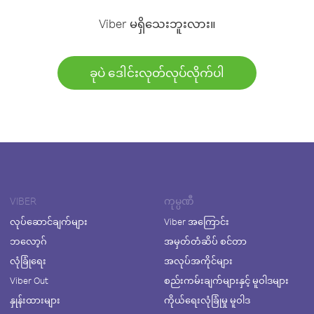
Viber မရှိသေးဘူးလား။
ခုပဲ ဒေါင်းလုတ်လုပ်လိုက်ပါ
VIBER
ကုမ္ပဏီ
လုပ်ဆောင်ချက်များ
Viber အကြောင်း
ဘလော့ဂ်
အမှတ်တံဆိပ် စင်တာ
လုံခြုံရေး
အလုပ်အကိုင်များ
Viber Out
စည်းကမ်းချက်များနှင့် မူဝါဒများ
နှုန်းထားများ
ကိုယ်ရေးလုံခြုံမှု မူဝါဒ