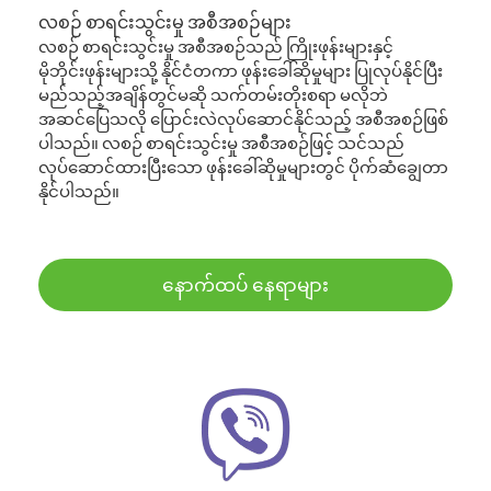
လစဉ် စာရင်းသွင်းမှု အစီအစဉ်များ
လစဉ် စာရင်းသွင်းမှု အစီအစဉ်သည် ကြိုးဖုန်းများနှင့်
မိုဘိုင်းဖုန်းများသို့ နိုင်ငံတကာ ဖုန်းခေါ်ဆိုမှုများ ပြုလုပ်နိုင်ပြီး
မည်သည့်အချိန်တွင်မဆို သက်တမ်းတိုးစရာ မလိုဘဲ
အဆင်ပြေသလို ပြောင်းလဲလုပ်ဆောင်နိုင်သည့် အစီအစဉ်ဖြစ်
ပါသည်။ လစဉ် စာရင်းသွင်းမှု အစီအစဉ်ဖြင့် သင်သည်
လုပ်ဆောင်ထားပြီးသော ဖုန်းခေါ်ဆိုမှုများတွင် ပိုက်ဆံချွေတာ
နိုင်ပါသည်။
နောက်ထပ် နေရာများ