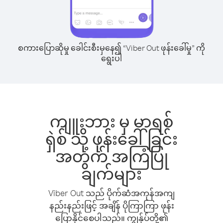
စကားပြောဆိုမှု ခေါင်းစီးမှနေ၍ “Viber Out ဖုန်းခေါ်မှု” ကို
ရွေးပါ
ကျူးဘား မှ မာရစ်
ရှဲစ် သို့ ဖုန်းခေါ်ခြင်း
အတွက် အကြံပြု
ချက်များ
Viber Out သည် ပိုက်ဆံအကုန်အကျ
နည်းနည်းဖြင့် အချိန် ပိုကြာကြာ ဖုန်း
ပြောနိုင်စေပါသည်။ ကျွန်ုပ်တို့၏