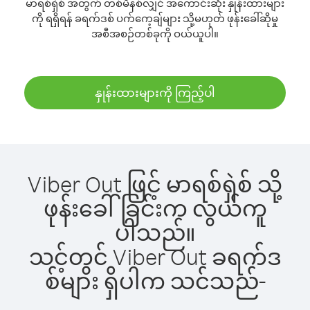
မာရစ်ရှဲစ် အတွက် တစ်မိနစ်လျှင် အကောင်းဆုံး နှုန်းထားများ
ကို ရရှိရန် ခရက်ဒစ် ပက်ကေ့ချ်များ သို့မဟုတ် ဖုန်းခေါ်ဆိုမှု
အစီအစဉ်တစ်ခုကို ဝယ်ယူပါ။
နှုန်းထားများကို ကြည့်ပါ
Viber Out ဖြင့် မာရစ်ရှဲစ် သို့
ဖုန်းခေါ်ခြင်းက လွယ်ကူ
ပါသည်။
သင့်တွင် Viber Out ခရက်ဒ
စ်များ ရှိပါက သင်သည်-