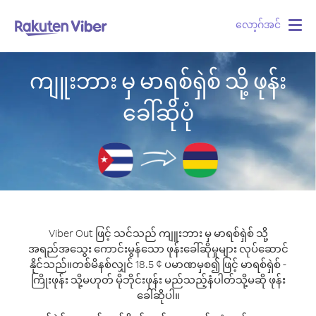
လော့ဂ်အင်
Togg
navig
ကျူးဘား မှ မာရစ်ရှဲစ် သို့ ဖုန်း
ခေါ်ဆိုပုံ
Viber Out ဖြင့် သင်သည် ကျူးဘား မှ မာရစ်ရှဲစ် သို့
အရည်အသွေး ကောင်းမွန်သော ဖုန်းခေါ်ဆိုမှုများ လုပ်ဆောင်
နိုင်သည်။
တစ်မိနစ်လျှင် 18.5 ¢ ပမာဏမှစ၍ ဖြင့် မာရစ်ရှဲစ် -
ကြိုးဖုန်း သို့မဟုတ် မိုဘိုင်းဖုန်း မည်သည့်နံပါတ်သို့မဆို ဖုန်း
ခေါ်ဆိုပါ။