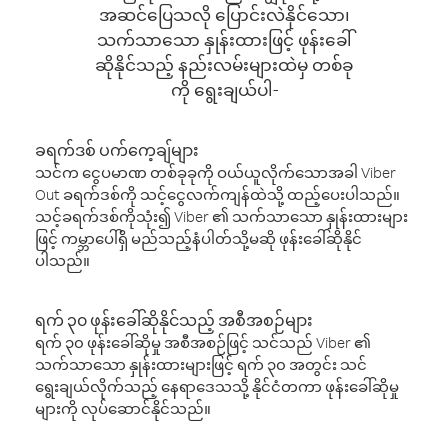
အဆင်ပြေသလို ပြောင်းလဲနိုင်သော၊
သက်သာသော နှုန်းထားဖြင့် ဖုန်းခေါ်
ဆိုနိုင်သည့် နည်းလမ်းများထဲမှ တစ်ခု
ကို ရွေးချယ်ပါ-
ခရက်ဒစ် ပက်ကေ့ချ်များ
သင်က ငွေပမာဏ တစ်ခုခုကို ဝယ်ယူလိုက်သောအခါ Viber
Out ခရက်ဒစ်ကို သင့်ငွေလက်ကျန်ထဲသို့ ထည့်ပေးပါသည်။
သင့်ခရက်ဒစ်ကိုသုံး၍ Viber ၏ သက်သာသော နှုန်းထားများ
ဖြင့် ကမ္ဘာပေါ်ရှိ မည်သည့်နံပါတ်သို့မဆို ဖုန်းခေါ်ဆိုနိုင်
ပါသည်။
ရက် ၃၀ ဖုန်းခေါ်ဆိုနိုင်သည့် အစီအစဉ်များ
ရက် ၃၀ ဖုန်းခေါ်ဆိုမှု အစီအစဉ်ဖြင့် သင်သည် Viber ၏
သက်သာသော နှုန်းထားများဖြင့် ရက် ၃၀ အတွင်း သင်
ရွေးချယ်လိုက်သည့် နေရာဒေသသို့ နိုင်ငံတကာ ဖုန်းခေါ်ဆိုမှု
များကို လုပ်ဆောင်နိုင်သည်။