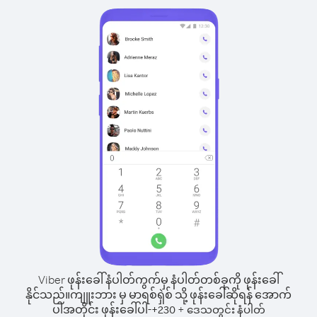
Viber ဖုန်းခေါ်နံပါတ်ကွက်မှ နံပါတ်တစ်ခုကို ဖုန်းခေါ်
နိုင်သည်။
ကျူးဘား မှ မာရစ်ရှဲစ် သို့ ဖုန်းခေါ်ဆိုရန် အောက်
ပါအတိုင်း ဖုန်းခေါ်ပါ-
+
+
230
ဒေသတွင်း နံပါတ်