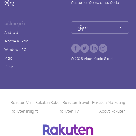
ပံ့ပိုးမှု
Customer Complaints Code
ဒေါင်းလုတ်
မြန်မာ
Android
iPhone & iPad
Windows PC
Mac
©
2026
Viber Media S.à r.l.
Linux
Rakuten Viki
Rakuten Kobo
Rakuten Travel
Rakuten Marketing
Rakuten Insight
Rakuten TV
About Rakuten