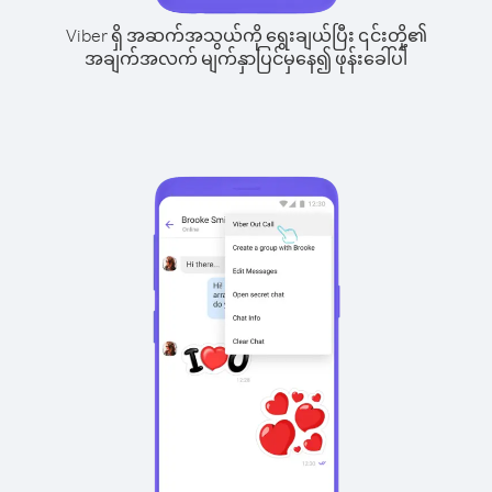
Viber ရှိ အဆက်အသွယ်ကို ရွေးချယ်ပြီး ၎င်းတို့၏
အချက်အလက် မျက်နှာပြင်မှနေ၍ ဖုန်းခေါ်ပါ