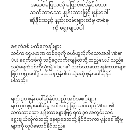
အဆင်ပြေသလို ပြောင်းလဲနိုင်သော၊
သက်သာသော နှုန်းထားဖြင့် ဖုန်းခေါ်
ဆိုနိုင်သည့် နည်းလမ်းများထဲမှ တစ်ခု
ကို ရွေးချယ်ပါ-
ခရက်ဒစ် ပက်ကေ့ချ်များ
သင်က ငွေပမာဏ တစ်ခုခုကို ဝယ်ယူလိုက်သောအခါ Viber
Out ခရက်ဒစ်ကို သင့်ငွေလက်ကျန်ထဲသို့ ထည့်ပေးပါသည်။
သင့်ခရက်ဒစ်ကိုသုံး၍ Viber ၏ သက်သာသော နှုန်းထားများ
ဖြင့် ကမ္ဘာပေါ်ရှိ မည်သည့်နံပါတ်သို့မဆို ဖုန်းခေါ်ဆိုနိုင်
ပါသည်။
ရက် ၃၀ ဖုန်းခေါ်ဆိုနိုင်သည့် အစီအစဉ်များ
ရက် ၃၀ ဖုန်းခေါ်ဆိုမှု အစီအစဉ်ဖြင့် သင်သည် Viber ၏
သက်သာသော နှုန်းထားများဖြင့် ရက် ၃၀ အတွင်း သင်
ရွေးချယ်လိုက်သည့် နေရာဒေသသို့ နိုင်ငံတကာ ဖုန်းခေါ်ဆိုမှု
များကို လုပ်ဆောင်နိုင်သည်။