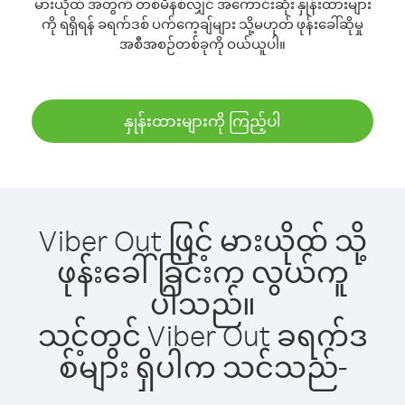
မားယိုထ် အတွက် တစ်မိနစ်လျှင် အကောင်းဆုံး နှုန်းထားများ
ကို ရရှိရန် ခရက်ဒစ် ပက်ကေ့ချ်များ သို့မဟုတ် ဖုန်းခေါ်ဆိုမှု
အစီအစဉ်တစ်ခုကို ဝယ်ယူပါ။
နှုန်းထားများကို ကြည့်ပါ
Viber Out ဖြင့် မားယိုထ် သို့
ဖုန်းခေါ်ခြင်းက လွယ်ကူ
ပါသည်။
သင့်တွင် Viber Out ခရက်ဒ
စ်များ ရှိပါက သင်သည်-