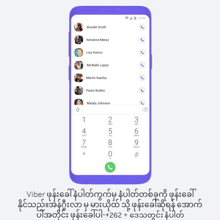
Viber ဖုန်းခေါ်နံပါတ်ကွက်မှ နံပါတ်တစ်ခုကို ဖုန်းခေါ်
နိုင်သည်။
အဲန်ဂွီးလာ မှ မားယိုထ် သို့ ဖုန်းခေါ်ဆိုရန် အောက်
ပါအတိုင်း ဖုန်းခေါ်ပါ-
+
+
262
ဒေသတွင်း နံပါတ်