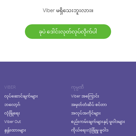
Viber မရှိသေးဘူးလား။
ခုပဲ ဒေါင်းလုတ်လုပ်လိုက်ပါ
VIBER
ကုမ္ပဏီ
လုပ်ဆောင်ချက်များ
Viber အကြောင်း
ဘလော့ဂ်
အမှတ်တံဆိပ် စင်တာ
လုံခြုံရေး
အလုပ်အကိုင်များ
Viber Out
စည်းကမ်းချက်များနှင့် မူဝါဒများ
နှုန်းထားများ
ကိုယ်ရေးလုံခြုံမှု မူဝါဒ