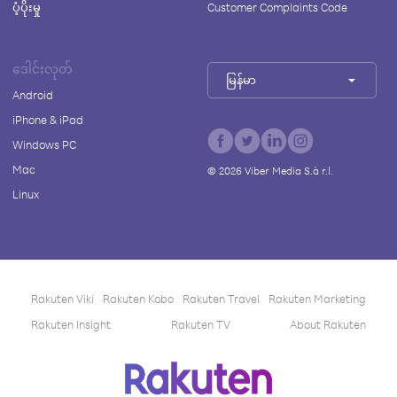
ပံ့ပိုးမှု
Customer Complaints Code
ဒေါင်းလုတ်
မြန်မာ
Android
iPhone & iPad
Windows PC
Mac
©
2026
Viber Media S.à r.l.
Linux
Rakuten Viki
Rakuten Kobo
Rakuten Travel
Rakuten Marketing
Rakuten Insight
Rakuten TV
About Rakuten