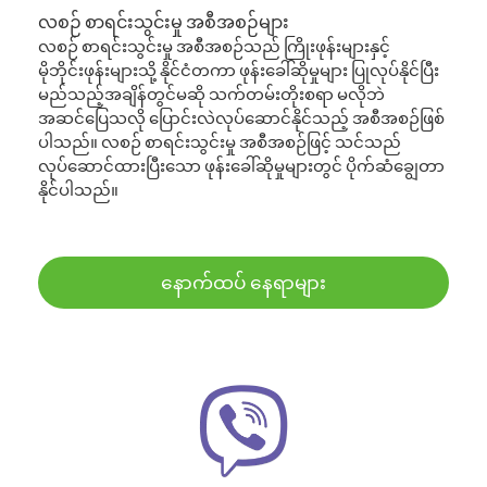
လစဉ် စာရင်းသွင်းမှု အစီအစဉ်များ
လစဉ် စာရင်းသွင်းမှု အစီအစဉ်သည် ကြိုးဖုန်းများနှင့်
မိုဘိုင်းဖုန်းများသို့ နိုင်ငံတကာ ဖုန်းခေါ်ဆိုမှုများ ပြုလုပ်နိုင်ပြီး
မည်သည့်အချိန်တွင်မဆို သက်တမ်းတိုးစရာ မလိုဘဲ
အဆင်ပြေသလို ပြောင်းလဲလုပ်ဆောင်နိုင်သည့် အစီအစဉ်ဖြစ်
ပါသည်။ လစဉ် စာရင်းသွင်းမှု အစီအစဉ်ဖြင့် သင်သည်
လုပ်ဆောင်ထားပြီးသော ဖုန်းခေါ်ဆိုမှုများတွင် ပိုက်ဆံချွေတာ
နိုင်ပါသည်။
နောက်ထပ် နေရာများ