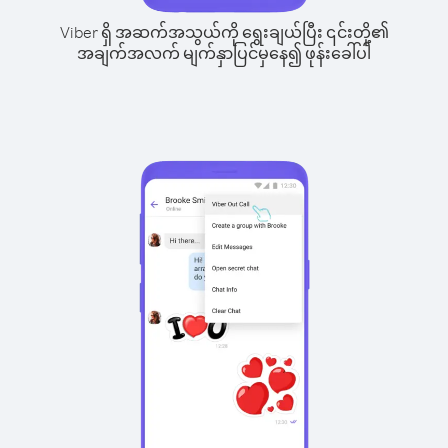
Viber ရှိ အဆက်အသွယ်ကို ရွေးချယ်ပြီး ၎င်းတို့၏
အချက်အလက် မျက်နှာပြင်မှနေ၍ ဖုန်းခေါ်ပါ