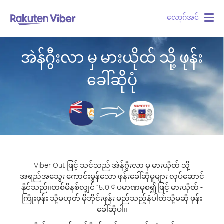
လော့ဂ်အင်
Togg
navig
အဲန်ဂွီးလာ မှ မားယိုထ် သို့ ဖုန်း
ခေါ်ဆိုပုံ
Viber Out ဖြင့် သင်သည် အဲန်ဂွီးလာ မှ မားယိုထ် သို့
အရည်အသွေး ကောင်းမွန်သော ဖုန်းခေါ်ဆိုမှုများ လုပ်ဆောင်
နိုင်သည်။
တစ်မိနစ်လျှင် 15.0 ¢ ပမာဏမှစ၍ ဖြင့် မားယိုထ် -
ကြိုးဖုန်း သို့မဟုတ် မိုဘိုင်းဖုန်း မည်သည့်နံပါတ်သို့မဆို ဖုန်း
ခေါ်ဆိုပါ။