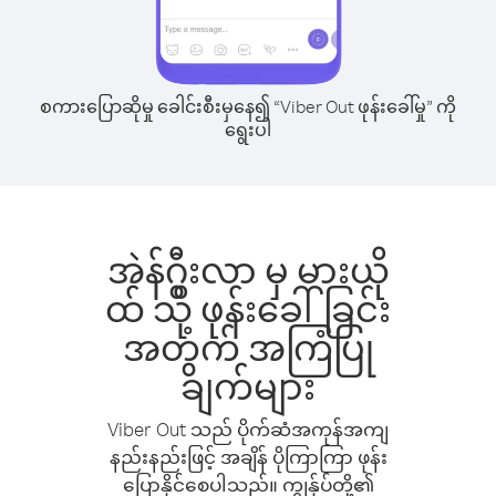
စကားပြောဆိုမှု ခေါင်းစီးမှနေ၍ “Viber Out ဖုန်းခေါ်မှု” ကို
ရွေးပါ
အဲန်ဂွီးလာ မှ မားယို
ထ် သို့ ဖုန်းခေါ်ခြင်း
အတွက် အကြံပြု
ချက်များ
Viber Out သည် ပိုက်ဆံအကုန်အကျ
နည်းနည်းဖြင့် အချိန် ပိုကြာကြာ ဖုန်း
ပြောနိုင်စေပါသည်။ ကျွန်ုပ်တို့၏