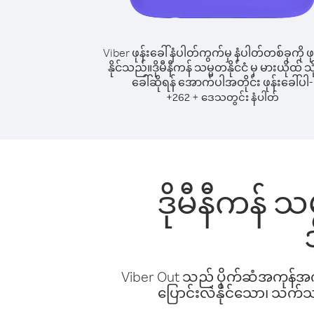
Viber ဖုန်းခေါ်နံပါတ်ကွက်မှ နံပါတ်တစ်ခုကို ဖု
နိုင်သည်။
ဒိုမီနီကန် သမ္မတနိုင်ငံ မှ မားယိုထ် သို့
ခေါ်ဆိုရန် အောက်ပါအတိုင်း ဖုန်းခေါ်ပါ-
+
+
262
ဒေသတွင်း နံပါတ်
ဒိုမီနီကန် သမ
Viber Out သည် ပိုက်ဆံအကုန်အကျ 
ပြောင်းလဲနိုင်သော၊ သက်သာသ