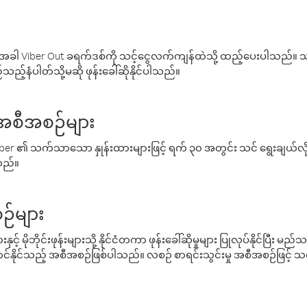
ါ Viber Out ခရက်ဒစ်ကို သင့်ငွေလက်ကျန်ထဲသို့ ထည့်ပေးပါသည်။ သင
ည့်နံပါတ်သို့မဆို ဖုန်းခေါ်ဆိုနိုင်ပါသည်။
် အစီအစဉ်များ
် Viber ၏ သက်သာသော နှုန်းထားများဖြင့် ရက် ၃၀ အတွင်း သင် ရွေးချယ်
်သည်။
ဉ်များ
့် မိုဘိုင်းဖုန်းများသို့ နိုင်ငံတကာ ဖုန်းခေါ်ဆိုမှုများ ပြုလုပ်နိုင်ပြီး
်နိုင်သည့် အစီအစဉ်ဖြစ်ပါသည်။ လစဉ် စာရင်းသွင်းမှု အစီအစဉ်ဖြင့်