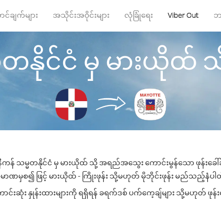
ာင်ချက်များ
အသိုင်းအဝိုင်းများ
လုံခြုံရေး
Viber Out
ဘ
တနိုင်ငံ မှ မားယိုထ် သို့
နီကန် သမ္မတနိုင်ငံ မှ မားယိုထ် သို့ အရည်အသွေး ကောင်းမွန်သော ဖုန်းခေါ်
ာဏမှစ၍ ဖြင့် မားယိုထ် - ကြိုးဖုန်း သို့မဟုတ် မိုဘိုင်းဖုန်း မည်သည့်နံပါတ်
းဆုံး နှုန်းထားများကို ရရှိရန် ခရက်ဒစ် ပက်ကေ့ချ်များ သို့မဟုတ် ဖုန်