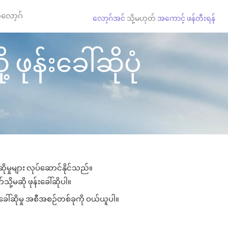
လော့ဂ်
လော့ဂ်အင်
သို့မဟုတ်
အကောင့် ဖန်တီးရန်
 ဖုန်းခေါ်ဆိုပုံ
ဆိုမှုများ လုပ်ဆောင်နိုင်သည်။
သို့မဆို ဖုန်းခေါ်ဆိုပါ။
းခေါ်ဆိုမှု အစီအစဉ်တစ်ခုကို ဝယ်ယူပါ။