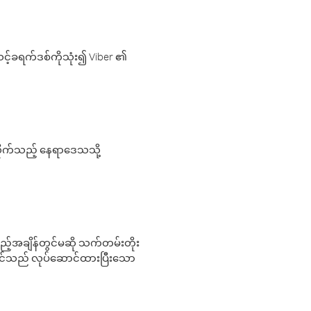
့်ခရက်ဒစ်ကိုသုံး၍ Viber ၏
လိုက်သည့် နေရာဒေသသို့
 မည်သည့်အချိန်တွင်မဆို သက်တမ်းတိုး
 သင်သည် လုပ်ဆောင်ထားပြီးသော