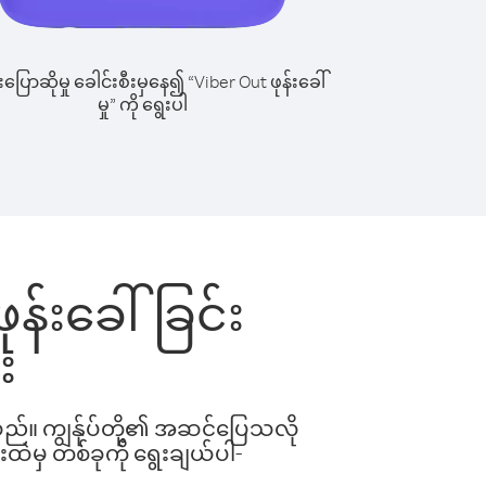
ြောဆိုမှု ခေါင်းစီးမှနေ၍ “Viber Out ဖုန်းခေါ်
မှု” ကို ရွေးပါ
ဖုန်းခေါ်ခြင်း
း
ါသည်။ ကျွန်ုပ်တို့၏ အဆင်ပြေသလို
းထဲမှ တစ်ခုကို ရွေးချယ်ပါ-