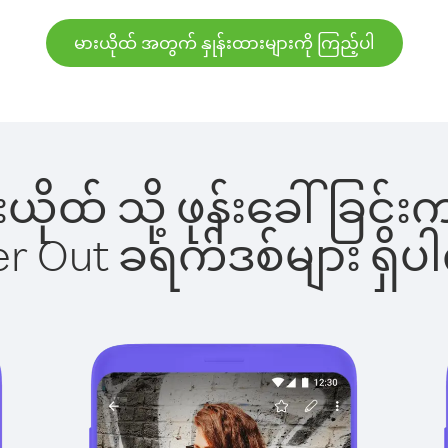
မားယိုထ် အတွက် နှုန်းထားများကို ကြည့်ပါ
ားယိုထ် သို့ ဖုန်းခေါ်ခ
ber Out ခရက်ဒစ်များ ရှ