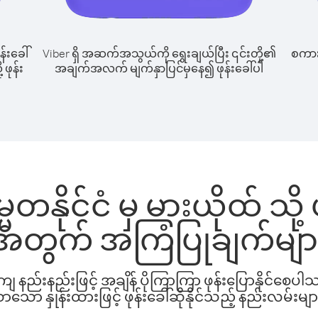
န်းခေါ်
Viber ရှိ အဆက်အသွယ်ကို ရွေးချယ်ပြီး ၎င်းတို့၏
စကားပ
 ဖုန်း
အချက်အလက် မျက်နှာပြင်မှနေ၍ ဖုန်းခေါ်ပါ
္မတနိုင်ငံ မှ မားယိုထ် သို့ 
အတွက် အကြံပြုချက်မျာ
နည်းနည်းဖြင့် အချိန် ပိုကြာကြာ ဖုန်းပြောနိုင်စေပ
ော နှုန်းထားဖြင့် ဖုန်းခေါ်ဆိုနိုင်သည့် နည်းလမ်းမျာ