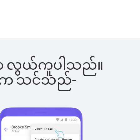
ြင်းက လွယ်ကူပါသည်။
ိပါက သင်သည်-