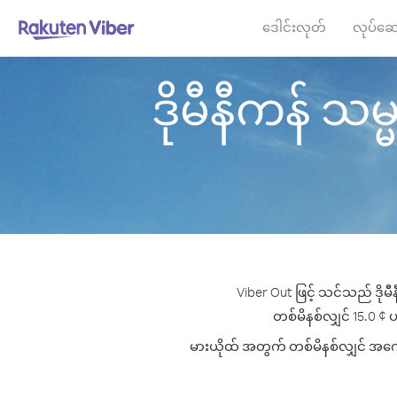
ဒေါင်းလုတ်
လုပ်ဆေ
ဒိုမီနီကန် သမ္မ
Viber Out ဖြင့် သင်သည် ဒိုမီ
တစ်မိနစ်လျှင် 15.0 ¢ ပမ
မားယိုထ် အတွက် တစ်မိနစ်လျှင် အကောင်