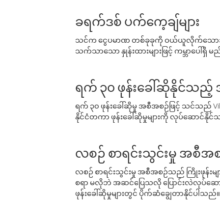
ခရက်ဒစ် ပက်ကေ့ချ်များ
သင်က ငွေပမာဏ တစ်ခုခုကို ဝယ်ယူလိုက်သောအခ
သက်သာသော နှုန်းထားများဖြင့် ကမ္ဘာပေါ်ရှိ မည်သ
ရက် ၃၀ ဖုန်းခေါ်ဆိုနိုင်သည့
ရက် ၃၀ ဖုန်းခေါ်ဆိုမှု အစီအစဉ်ဖြင့် သင်သည
နိုင်ငံတကာ ဖုန်းခေါ်ဆိုမှုများကို လုပ်ဆောင်နိုင
လစဉ် စာရင်းသွင်းမှု အစီအစ
လစဉ် စာရင်းသွင်းမှု အစီအစဉ်သည် ကြိုးဖုန်းများနှင
စရာ မလိုဘဲ အဆင်ပြေသလို ပြောင်းလဲလုပ်ဆောင
ဖုန်းခေါ်ဆိုမှုများတွင် ပိုက်ဆံချွေတာနိုင်ပါသည်။