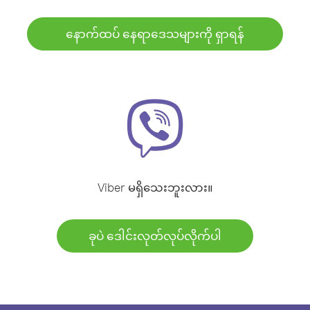
နောက်ထပ် နေရာဒေသများကို ရှာရန်
Viber မရှိသေးဘူးလား။
ခုပဲ ဒေါင်းလုတ်လုပ်လိုက်ပါ