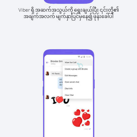
Viber ရှိ အဆက်အသွယ်ကို ရွေးချယ်ပြီး ၎င်းတို့၏
အချက်အလက် မျက်နှာပြင်မှနေ၍ ဖုန်းခေါ်ပါ