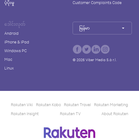
ပံ့ပိုးမှု
Customer Complaints Code
ဒေါင်းလုတ်
မြန်မာ
Android
iPhone & iPad
Windows PC
Mac
©
2026
Viber Media S.à r.l.
Linux
Rakuten Viki
Rakuten Kobo
Rakuten Travel
Rakuten Marketing
Rakuten Insight
Rakuten TV
About Rakuten