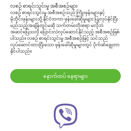
လစဉ် စာရင်းသွင်းမှု အစီအစဉ်များ
လစဉ် စာရင်းသွင်းမှု အစီအစဉ်သည် ကြိုးဖုန်းများနှင့်
မိုဘိုင်းဖုန်းများသို့ နိုင်ငံတကာ ဖုန်းခေါ်ဆိုမှုများ ပြုလုပ်နိုင်ပြီး
မည်သည့်အချိန်တွင်မဆို သက်တမ်းတိုးစရာ မလိုဘဲ
အဆင်ပြေသလို ပြောင်းလဲလုပ်ဆောင်နိုင်သည့် အစီအစဉ်ဖြစ်
ပါသည်။ လစဉ် စာရင်းသွင်းမှု အစီအစဉ်ဖြင့် သင်သည်
လုပ်ဆောင်ထားပြီးသော ဖုန်းခေါ်ဆိုမှုများတွင် ပိုက်ဆံချွေတာ
နိုင်ပါသည်။
နောက်ထပ် နေရာများ