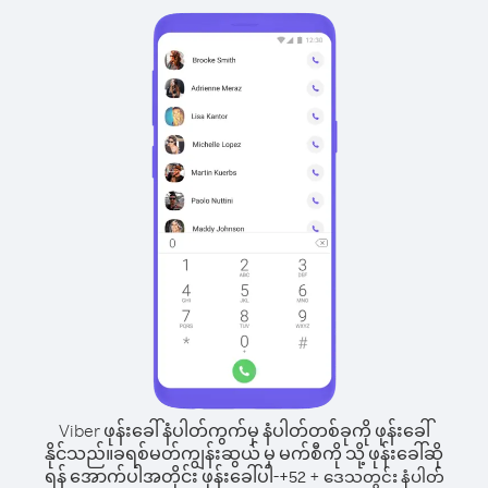
Viber ဖုန်းခေါ်နံပါတ်ကွက်မှ နံပါတ်တစ်ခုကို ဖုန်းခေါ်
နိုင်သည်။
ခရစ်မတ်ကျွန်းဆွယ် မှ မက်စီကို သို့ ဖုန်းခေါ်ဆို
ရန် အောက်ပါအတိုင်း ဖုန်းခေါ်ပါ-
+
+
52
ဒေသတွင်း နံပါတ်