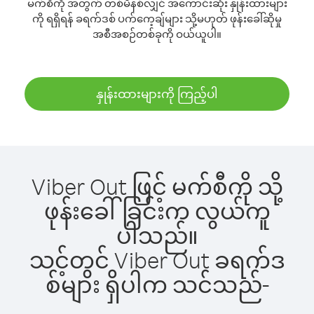
မက်စီကို အတွက် တစ်မိနစ်လျှင် အကောင်းဆုံး နှုန်းထားများ
ကို ရရှိရန် ခရက်ဒစ် ပက်ကေ့ချ်များ သို့မဟုတ် ဖုန်းခေါ်ဆိုမှု
အစီအစဉ်တစ်ခုကို ဝယ်ယူပါ။
နှုန်းထားများကို ကြည့်ပါ
Viber Out ဖြင့် မက်စီကို သို့
ဖုန်းခေါ်ခြင်းက လွယ်ကူ
ပါသည်။
သင့်တွင် Viber Out ခရက်ဒ
စ်များ ရှိပါက သင်သည်-