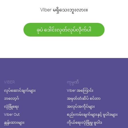
Viber မရှိသေးဘူးလား။
ခုပဲ ဒေါင်းလုတ်လုပ်လိုက်ပါ
VIBER
ကုမ္ပဏီ
လုပ်ဆောင်ချက်များ
Viber အကြောင်း
ဘလော့ဂ်
အမှတ်တံဆိပ် စင်တာ
လုံခြုံရေး
အလုပ်အကိုင်များ
Viber Out
စည်းကမ်းချက်များနှင့် မူဝါဒများ
နှုန်းထားများ
ကိုယ်ရေးလုံခြုံမှု မူဝါဒ