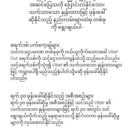
အဆင်ပြေသလို ပြောင်းလဲနိုင်သော၊
သက်သာသော နှုန်းထားဖြင့် ဖုန်းခေါ်
ဆိုနိုင်သည့် နည်းလမ်းများထဲမှ တစ်ခု
ကို ရွေးချယ်ပါ-
ခရက်ဒစ် ပက်ကေ့ချ်များ
သင်က ငွေပမာဏ တစ်ခုခုကို ဝယ်ယူလိုက်သောအခါ Viber
Out ခရက်ဒစ်ကို သင့်ငွေလက်ကျန်ထဲသို့ ထည့်ပေးပါသည်။
သင့်ခရက်ဒစ်ကိုသုံး၍ Viber ၏ သက်သာသော နှုန်းထားများ
ဖြင့် ကမ္ဘာပေါ်ရှိ မည်သည့်နံပါတ်သို့မဆို ဖုန်းခေါ်ဆိုနိုင်
ပါသည်။
ရက် ၃၀ ဖုန်းခေါ်ဆိုနိုင်သည့် အစီအစဉ်များ
ရက် ၃၀ ဖုန်းခေါ်ဆိုမှု အစီအစဉ်ဖြင့် သင်သည် Viber ၏
သက်သာသော နှုန်းထားများဖြင့် ရက် ၃၀ အတွင်း သင်
ရွေးချယ်လိုက်သည့် နေရာဒေသသို့ နိုင်ငံတကာ ဖုန်းခေါ်ဆိုမှု
များကို လုပ်ဆောင်နိုင်သည်။