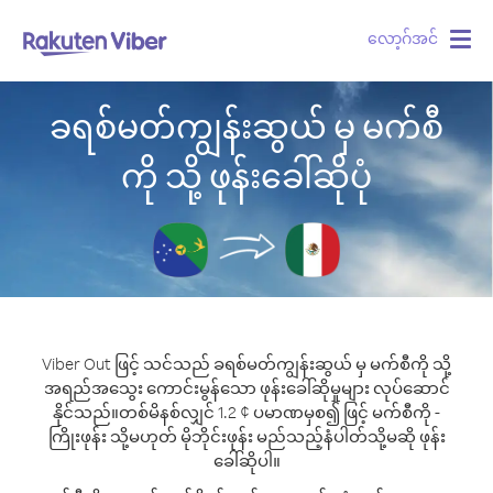
လော့ဂ်အင်
Togg
navig
ခရစ်မတ်ကျွန်းဆွယ် မှ မက်စီ
ကို သို့ ဖုန်းခေါ်ဆိုပုံ
Viber Out ဖြင့် သင်သည် ခရစ်မတ်ကျွန်းဆွယ် မှ မက်စီကို သို့
အရည်အသွေး ကောင်းမွန်သော ဖုန်းခေါ်ဆိုမှုများ လုပ်ဆောင်
နိုင်သည်။
တစ်မိနစ်လျှင် 1.2 ¢ ပမာဏမှစ၍ ဖြင့် မက်စီကို -
ကြိုးဖုန်း သို့မဟုတ် မိုဘိုင်းဖုန်း မည်သည့်နံပါတ်သို့မဆို ဖုန်း
ခေါ်ဆိုပါ။