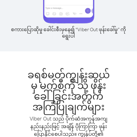
စကားပြောဆိုမှု ခေါင်းစီးမှနေ၍ “Viber Out ဖုန်းခေါ်မှု” ကို
ရွေးပါ
ခရစ်မတ်ကျွန်းဆွယ်
မှ မက်စီကို သို့ ဖုန်း
ခေါ်ခြင်းအတွက်
အကြံပြုချက်များ
Viber Out သည် ပိုက်ဆံအကုန်အကျ
နည်းနည်းဖြင့် အချိန် ပိုကြာကြာ ဖုန်း
ပြောနိုင်စေပါသည်။ ကျွန်ုပ်တို့၏