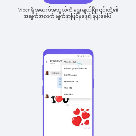
Viber ရှိ အဆက်အသွယ်ကို ရွေးချယ်ပြီး ၎င်းတို့၏
အချက်အလက် မျက်နှာပြင်မှနေ၍ ဖုန်းခေါ်ပါ