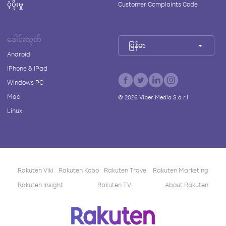
ပံ့ပိုးမှု
Customer Complaints Code
ဒေါင်းလုတ်
မြန်မာ
Android
iPhone & iPad
Windows PC
Mac
©
2026
Viber Media S.à r.l.
Linux
Rakuten Viki
Rakuten Kobo
Rakuten Travel
Rakuten Marketing
Rakuten Insight
Rakuten TV
About Rakuten