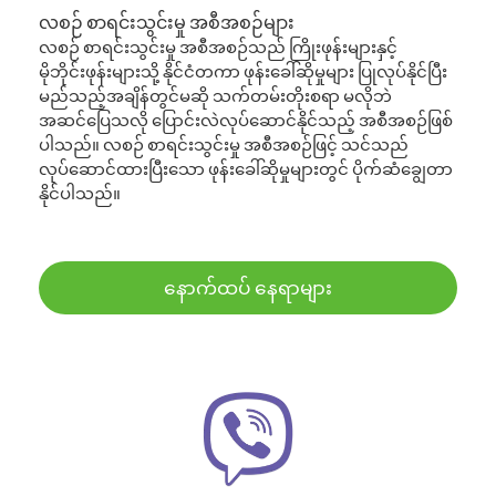
လစဉ် စာရင်းသွင်းမှု အစီအစဉ်များ
လစဉ် စာရင်းသွင်းမှု အစီအစဉ်သည် ကြိုးဖုန်းများနှင့်
မိုဘိုင်းဖုန်းများသို့ နိုင်ငံတကာ ဖုန်းခေါ်ဆိုမှုများ ပြုလုပ်နိုင်ပြီး
မည်သည့်အချိန်တွင်မဆို သက်တမ်းတိုးစရာ မလိုဘဲ
အဆင်ပြေသလို ပြောင်းလဲလုပ်ဆောင်နိုင်သည့် အစီအစဉ်ဖြစ်
ပါသည်။ လစဉ် စာရင်းသွင်းမှု အစီအစဉ်ဖြင့် သင်သည်
လုပ်ဆောင်ထားပြီးသော ဖုန်းခေါ်ဆိုမှုများတွင် ပိုက်ဆံချွေတာ
နိုင်ပါသည်။
နောက်ထပ် နေရာများ