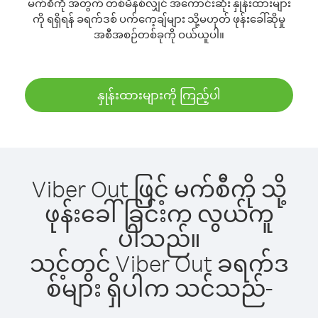
မက်စီကို အတွက် တစ်မိနစ်လျှင် အကောင်းဆုံး နှုန်းထားများ
ကို ရရှိရန် ခရက်ဒစ် ပက်ကေ့ချ်များ သို့မဟုတ် ဖုန်းခေါ်ဆိုမှု
အစီအစဉ်တစ်ခုကို ဝယ်ယူပါ။
နှုန်းထားများကို ကြည့်ပါ
Viber Out ဖြင့် မက်စီကို သို့
ဖုန်းခေါ်ခြင်းက လွယ်ကူ
ပါသည်။
သင့်တွင် Viber Out ခရက်ဒ
စ်များ ရှိပါက သင်သည်-