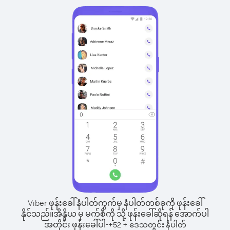
Viber ဖုန်းခေါ်နံပါတ်ကွက်မှ နံပါတ်တစ်ခုကို ဖုန်းခေါ်
နိုင်သည်။
အိန္ဒိယ မှ မက်စီကို သို့ ဖုန်းခေါ်ဆိုရန် အောက်ပါ
အတိုင်း ဖုန်းခေါ်ပါ-
+
+
52
ဒေသတွင်း နံပါတ်