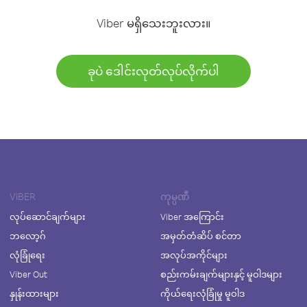
Viber မရှိသေးဘူးလား။
ခုပဲ ဒေါင်းလုတ်လုပ်လိုက်ပါ
VIBER
ကုမ္ပဏီ
လုပ်ဆောင်ချက်များ
Viber အကြောင်း
ဘလော့ဂ်
အမှတ်တံဆိပ် စင်တာ
လုံခြုံရေး
အလုပ်အကိုင်များ
Viber Out
စည်းကမ်းချက်များနှင့် မူဝါဒများ
နှုန်းထားများ
ကိုယ်ရေးလုံခြုံမှု မူဝါဒ