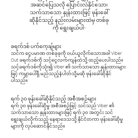
အဆင်ပြေသလို ပြောင်းလဲနိုင်သော၊
သက်သာသော နှုန်းထားဖြင့် ဖုန်းခေါ်
ဆိုနိုင်သည့် နည်းလမ်းများထဲမှ တစ်ခု
ကို ရွေးချယ်ပါ-
ခရက်ဒစ် ပက်ကေ့ချ်များ
သင်က ငွေပမာဏ တစ်ခုခုကို ဝယ်ယူလိုက်သောအခါ Viber
Out ခရက်ဒစ်ကို သင့်ငွေလက်ကျန်ထဲသို့ ထည့်ပေးပါသည်။
သင့်ခရက်ဒစ်ကိုသုံး၍ Viber ၏ သက်သာသော နှုန်းထားများ
ဖြင့် ကမ္ဘာပေါ်ရှိ မည်သည့်နံပါတ်သို့မဆို ဖုန်းခေါ်ဆိုနိုင်
ပါသည်။
ရက် ၃၀ ဖုန်းခေါ်ဆိုနိုင်သည့် အစီအစဉ်များ
ရက် ၃၀ ဖုန်းခေါ်ဆိုမှု အစီအစဉ်ဖြင့် သင်သည် Viber ၏
သက်သာသော နှုန်းထားများဖြင့် ရက် ၃၀ အတွင်း သင်
ရွေးချယ်လိုက်သည့် နေရာဒေသသို့ နိုင်ငံတကာ ဖုန်းခေါ်ဆိုမှု
များကို လုပ်ဆောင်နိုင်သည်။