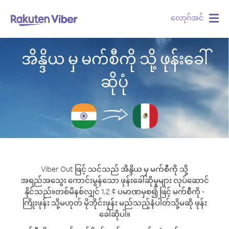
လော့ဂ်အင်
Togg
navig
အိန္ဒိယ မှ မက်စီကို သို့ ဖုန်းခေါ်
ဆိုပုံ
Viber Out ဖြင့် သင်သည် အိန္ဒိယ မှ မက်စီကို သို့
အရည်အသွေး ကောင်းမွန်သော ဖုန်းခေါ်ဆိုမှုများ လုပ်ဆောင်
နိုင်သည်။
တစ်မိနစ်လျှင် 1.2 ¢ ပမာဏမှစ၍ ဖြင့် မက်စီကို -
ကြိုးဖုန်း သို့မဟုတ် မိုဘိုင်းဖုန်း မည်သည့်နံပါတ်သို့မဆို ဖုန်း
ခေါ်ဆိုပါ။