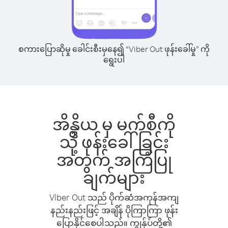
စကားပြောဆိုမှု ခေါင်းစီးမှနေ၍ “Viber Out ဖုန်းခေါ်မှု” ကို
ရွေးပါ
အိန္ဒိယ မှ မက်စီကို
သို့ ဖုန်းခေါ်ခြင်း
အတွက် အကြံပြု
ချက်များ
Viber Out သည် ပိုက်ဆံအကုန်အကျ
နည်းနည်းဖြင့် အချိန် ပိုကြာကြာ ဖုန်း
ပြောနိုင်စေပါသည်။ ကျွန်ုပ်တို့၏