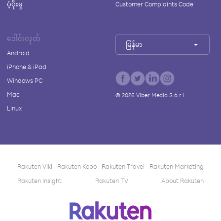
ပံ့ပိုးမှု
Customer Complaints Code
ဒေါင်းလုတ်
မြန်မာ
Android
iPhone & iPad
Windows PC
Mac
©
2026
Viber Media S.à r.l.
Linux
Rakuten Viki
Rakuten Kobo
Rakuten Travel
Rakuten Marketing
Rakuten Insight
Rakuten TV
About Rakuten