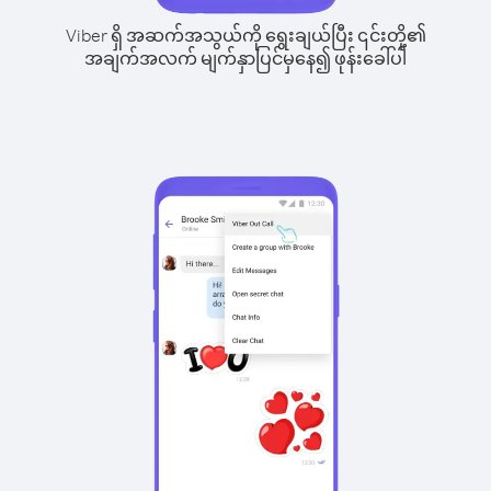
Viber ရှိ အဆက်အသွယ်ကို ရွေးချယ်ပြီး ၎င်းတို့၏
အချက်အလက် မျက်နှာပြင်မှနေ၍ ဖုန်းခေါ်ပါ