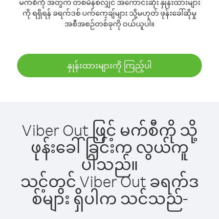
မက်စီကို အတွက် တစ်မိနစ်လျှင် အကောင်းဆုံး နှုန်းထားများ
ကို ရရှိရန် ခရက်ဒစ် ပက်ကေ့ချ်များ သို့မဟုတ် ဖုန်းခေါ်ဆိုမှု
အစီအစဉ်တစ်ခုကို ဝယ်ယူပါ။
နှုန်းထားများကို ကြည့်ပါ
Viber Out ဖြင့် မက်စီကို သို့
ဖုန်းခေါ်ခြင်းက လွယ်ကူ
ပါသည်။
သင့်တွင် Viber Out ခရက်ဒ
စ်များ ရှိပါက သင်သည်-