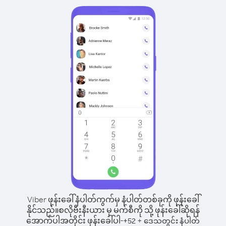
Viber ဖုန်းခေါ်နံပါတ်ကွက်မှ နံပါတ်တစ်ခုကို ဖုန်းခေါ်
နိုင်သည်။
စလိုဗီးနီးယား မှ မက်စီကို သို့ ဖုန်းခေါ်ဆိုရန်
အောက်ပါအတိုင်း ဖုန်းခေါ်ပါ-
+
+
52
ဒေသတွင်း နံပါတ်