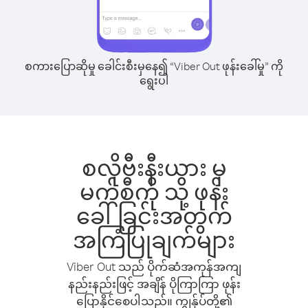
စကားပြောဆိုမှု ခေါင်းစီးမှနေ၍ “Viber Out ဖုန်းခေါ်မှု” ကို
ရွေးပါ
စလိုဗီးနီးယား မှ
မက်စီကို သို့ ဖုန်း
ခေါ်ခြင်းအတွက်
အကြံပြုချက်များ
Viber Out သည် ပိုက်ဆံအကုန်အကျ
နည်းနည်းဖြင့် အချိန် ပိုကြာကြာ ဖုန်း
ပြောနိုင်စေပါသည်။ ကျွန်ုပ်တို့၏