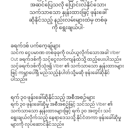
အဆင်ပြေသလို ပြောင်းလဲနိုင်သော၊
သက်သာသော နှုန်းထားဖြင့် ဖုန်းခေါ်
ဆိုနိုင်သည့် နည်းလမ်းများထဲမှ တစ်ခု
ကို ရွေးချယ်ပါ-
ခရက်ဒစ် ပက်ကေ့ချ်များ
သင်က ငွေပမာဏ တစ်ခုခုကို ဝယ်ယူလိုက်သောအခါ Viber
Out ခရက်ဒစ်ကို သင့်ငွေလက်ကျန်ထဲသို့ ထည့်ပေးပါသည်။
သင့်ခရက်ဒစ်ကိုသုံး၍ Viber ၏ သက်သာသော နှုန်းထားများ
ဖြင့် ကမ္ဘာပေါ်ရှိ မည်သည့်နံပါတ်သို့မဆို ဖုန်းခေါ်ဆိုနိုင်
ပါသည်။
ရက် ၃၀ ဖုန်းခေါ်ဆိုနိုင်သည့် အစီအစဉ်များ
ရက် ၃၀ ဖုန်းခေါ်ဆိုမှု အစီအစဉ်ဖြင့် သင်သည် Viber ၏
သက်သာသော နှုန်းထားများဖြင့် ရက် ၃၀ အတွင်း သင်
ရွေးချယ်လိုက်သည့် နေရာဒေသသို့ နိုင်ငံတကာ ဖုန်းခေါ်ဆိုမှု
များကို လုပ်ဆောင်နိုင်သည်။