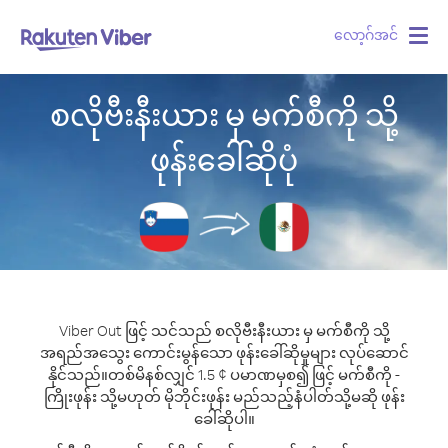
လော့ဂ်အင်
Togg
navig
စလိုဗီးနီးယား မှ မက်စီကို သို့
ဖုန်းခေါ်ဆိုပုံ
Viber Out ဖြင့် သင်သည် စလိုဗီးနီးယား မှ မက်စီကို သို့
အရည်အသွေး ကောင်းမွန်သော ဖုန်းခေါ်ဆိုမှုများ လုပ်ဆောင်
နိုင်သည်။
တစ်မိနစ်လျှင် 1.5 ¢ ပမာဏမှစ၍ ဖြင့် မက်စီကို -
ကြိုးဖုန်း သို့မဟုတ် မိုဘိုင်းဖုန်း မည်သည့်နံပါတ်သို့မဆို ဖုန်း
ခေါ်ဆိုပါ။