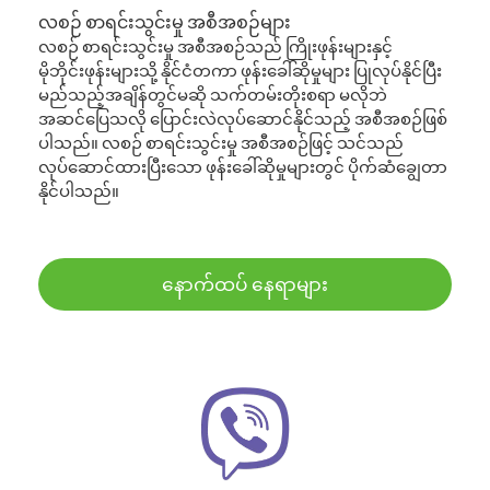
လစဉ် စာရင်းသွင်းမှု အစီအစဉ်များ
လစဉ် စာရင်းသွင်းမှု အစီအစဉ်သည် ကြိုးဖုန်းများနှင့်
မိုဘိုင်းဖုန်းများသို့ နိုင်ငံတကာ ဖုန်းခေါ်ဆိုမှုများ ပြုလုပ်နိုင်ပြီး
မည်သည့်အချိန်တွင်မဆို သက်တမ်းတိုးစရာ မလိုဘဲ
အဆင်ပြေသလို ပြောင်းလဲလုပ်ဆောင်နိုင်သည့် အစီအစဉ်ဖြစ်
ပါသည်။ လစဉ် စာရင်းသွင်းမှု အစီအစဉ်ဖြင့် သင်သည်
လုပ်ဆောင်ထားပြီးသော ဖုန်းခေါ်ဆိုမှုများတွင် ပိုက်ဆံချွေတာ
နိုင်ပါသည်။
နောက်ထပ် နေရာများ