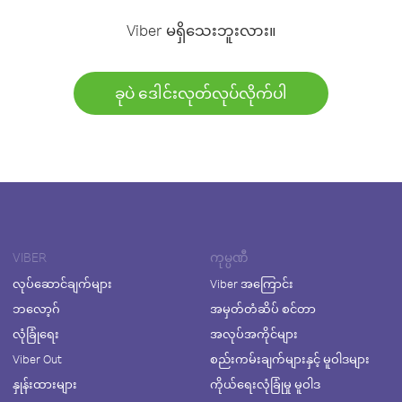
Viber မရှိသေးဘူးလား။
ခုပဲ ဒေါင်းလုတ်လုပ်လိုက်ပါ
VIBER
ကုမ္ပဏီ
လုပ်ဆောင်ချက်များ
Viber အကြောင်း
ဘလော့ဂ်
အမှတ်တံဆိပ် စင်တာ
လုံခြုံရေး
အလုပ်အကိုင်များ
Viber Out
စည်းကမ်းချက်များနှင့် မူဝါဒများ
နှုန်းထားများ
ကိုယ်ရေးလုံခြုံမှု မူဝါဒ