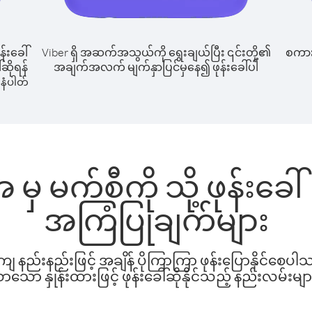
န်းခေါ်
Viber ရှိ အဆက်အသွယ်ကို ရွေးချယ်ပြီး ၎င်းတို့၏
စကားပ
်ဆိုရန်
အချက်အလက် မျက်နှာပြင်မှနေ၍ ဖုန်းခေါ်ပါ
နံပါတ်
ှ မက်စီကို သို့ ဖုန်းခေ
အကြံပြုချက်များ
နည်းနည်းဖြင့် အချိန် ပိုကြာကြာ ဖုန်းပြောနိုင်စေပ
ော နှုန်းထားဖြင့် ဖုန်းခေါ်ဆိုနိုင်သည့် နည်းလမ်းမျာ