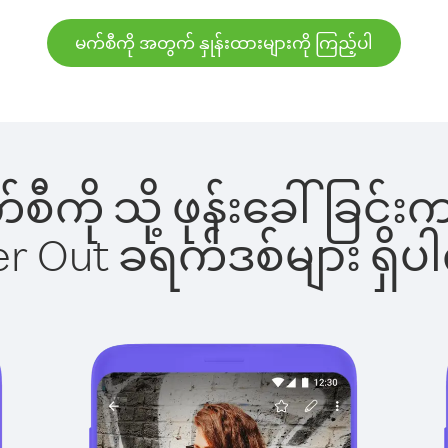
မက်စီကို အတွက် နှုန်းထားများကို ကြည့်ပါ
က်စီကို သို့ ဖုန်းခေါ်ခ
ber Out ခရက်ဒစ်များ ရှ