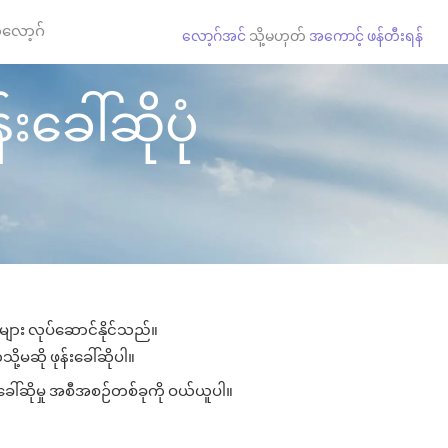
လော့ဂ်
လော့ဂ်အင်
သို့မဟုတ်
အကောင့် ဖန်တီးရန်
ခေါ်ဆိုပုံ
ုများ လုပ်ဆောင်နိုင်သည်။
ို့မဆို ဖုန်းခေါ်ဆိုပါ။
းခေါ်ဆိုမှု အစီအစဉ်တစ်ခုကို ဝယ်ယူပါ။