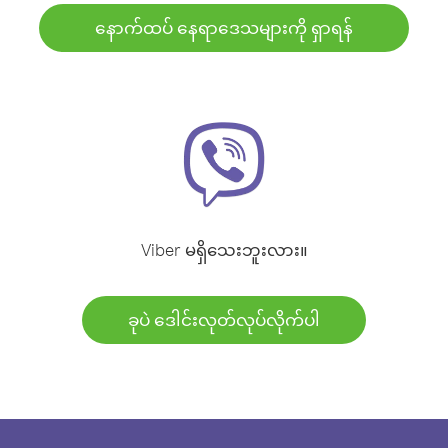
နောက်ထပ် နေရာဒေသများကို ရှာရန်
Viber မရှိသေးဘူးလား။
ခုပဲ ဒေါင်းလုတ်လုပ်လိုက်ပါ