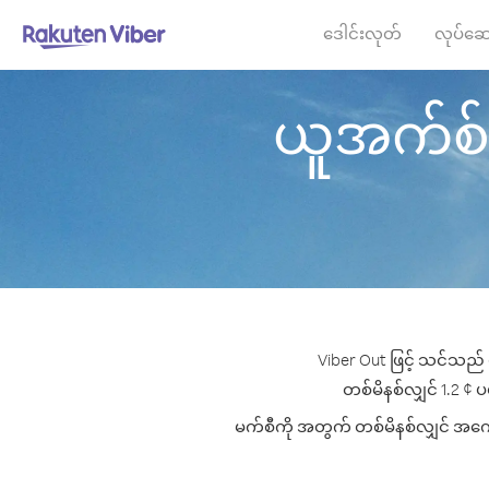
ဒေါင်းလုတ်
လုပ်ဆေ
ယူအက်စ်အေ
Viber Out ဖြင့် သင်သည် 
တစ်မိနစ်လျှင် 1.2 ¢ ပမ
မက်စီကို အတွက် တစ်မိနစ်လျှင် အကောင်