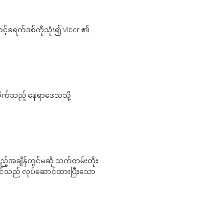
့်ခရက်ဒစ်ကိုသုံး၍ Viber ၏
လိုက်သည့် နေရာဒေသသို့
 မည်သည့်အချိန်တွင်မဆို သက်တမ်းတိုး
 သင်သည် လုပ်ဆောင်ထားပြီးသော