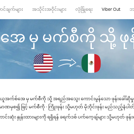
ာင်ချက်များ
အသိုင်းအဝိုင်းများ
လုံခြုံရေး
Viber Out
ဘ
 မှ မက်စီကို သို့ ဖုန်း
ယူအက်စ်အေ မှ မက်စီကို သို့ အရည်အသွေး ကောင်းမွန်သော ဖုန်းခေါ်ဆိုမှ
ာဏမှစ၍ ဖြင့် မက်စီကို - ကြိုးဖုန်း သို့မဟုတ် မိုဘိုင်းဖုန်း မည်သည့်နံပါတ်သ
းဆုံး နှုန်းထားများကို ရရှိရန် ခရက်ဒစ် ပက်ကေ့ချ်များ သို့မဟုတ် ဖုန်