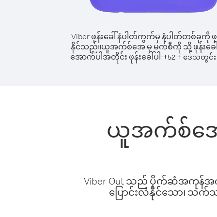
Viber ဖုန်းခေါ်နံပါတ်ကွက်မှ နံပါတ်တစ်ခုကို ဖု
နိုင်သည်။
ယူအက်စ်အေ မှ မက်စီကို သို့ ဖုန်းခေါ
အောက်ပါအတိုင်း ဖုန်းခေါ်ပါ-
+
+
52
ဒေသတွင်း 
ယူအက်စ်အေ မ
Viber Out သည် ပိုက်ဆံအကုန်အကျ 
ပြောင်းလဲနိုင်သော၊ သက်သာသ