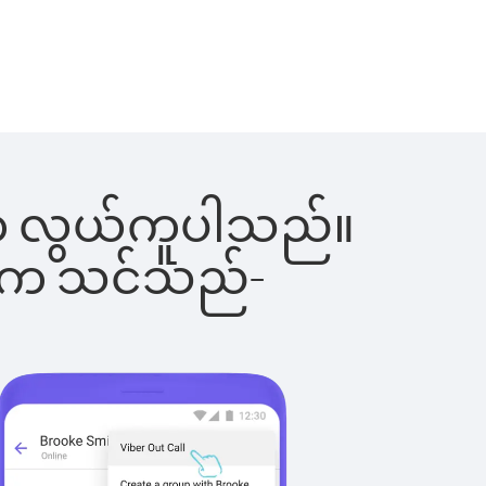
ြင်းက လွယ်ကူပါသည်။
ိပါက သင်သည်-