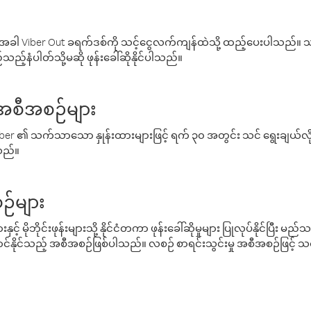
ါ Viber Out ခရက်ဒစ်ကို သင့်ငွေလက်ကျန်ထဲသို့ ထည့်ပေးပါသည်။ သင
ည့်နံပါတ်သို့မဆို ဖုန်းခေါ်ဆိုနိုင်ပါသည်။
် အစီအစဉ်များ
် Viber ၏ သက်သာသော နှုန်းထားများဖြင့် ရက် ၃၀ အတွင်း သင် ရွေးချယ်
်သည်။
ဉ်များ
့် မိုဘိုင်းဖုန်းများသို့ နိုင်ငံတကာ ဖုန်းခေါ်ဆိုမှုများ ပြုလုပ်နိုင်ပြီး
်နိုင်သည့် အစီအစဉ်ဖြစ်ပါသည်။ လစဉ် စာရင်းသွင်းမှု အစီအစဉ်ဖြင့်