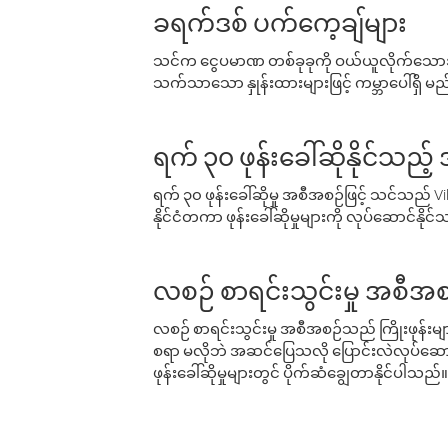
ခရက်ဒစ် ပက်ကေ့ချ်များ
သင်က ငွေပမာဏ တစ်ခုခုကို ဝယ်ယူလိုက်သောအခ
သက်သာသော နှုန်းထားများဖြင့် ကမ္ဘာပေါ်ရှိ မည်သ
ရက် ၃၀ ဖုန်းခေါ်ဆိုနိုင်သည့
ရက် ၃၀ ဖုန်းခေါ်ဆိုမှု အစီအစဉ်ဖြင့် သင်သည
နိုင်ငံတကာ ဖုန်းခေါ်ဆိုမှုများကို လုပ်ဆောင်နိုင
လစဉ် စာရင်းသွင်းမှု အစီအစ
လစဉ် စာရင်းသွင်းမှု အစီအစဉ်သည် ကြိုးဖုန်းများနှင
စရာ မလိုဘဲ အဆင်ပြေသလို ပြောင်းလဲလုပ်ဆောင
ဖုန်းခေါ်ဆိုမှုများတွင် ပိုက်ဆံချွေတာနိုင်ပါသည်။