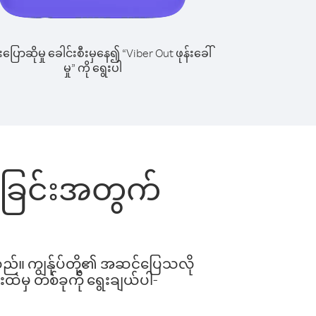
ြောဆိုမှု ခေါင်းစီးမှနေ၍ “Viber Out ဖုန်းခေါ်
မှု” ကို ရွေးပါ
ါ်ခြင်းအတွက်
ါသည်။ ကျွန်ုပ်တို့၏ အဆင်ပြေသလို
းထဲမှ တစ်ခုကို ရွေးချယ်ပါ-