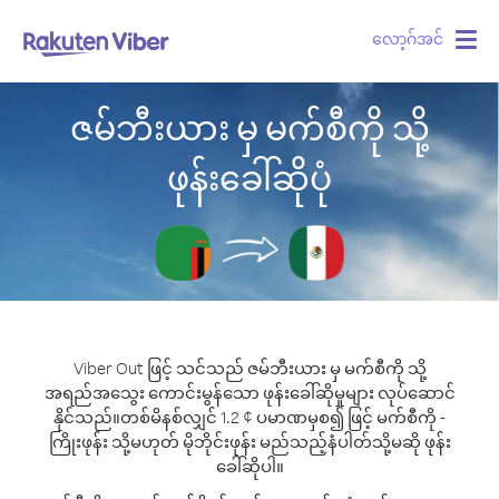
လော့ဂ်အင်
Togg
navig
ဇမ်ဘီးယား မှ မက်စီကို သို့
ဖုန်းခေါ်ဆိုပုံ
Viber Out ဖြင့် သင်သည် ဇမ်ဘီးယား မှ မက်စီကို သို့
အရည်အသွေး ကောင်းမွန်သော ဖုန်းခေါ်ဆိုမှုများ လုပ်ဆောင်
နိုင်သည်။
တစ်မိနစ်လျှင် 1.2 ¢ ပမာဏမှစ၍ ဖြင့် မက်စီကို -
ကြိုးဖုန်း သို့မဟုတ် မိုဘိုင်းဖုန်း မည်သည့်နံပါတ်သို့မဆို ဖုန်း
ခေါ်ဆိုပါ။