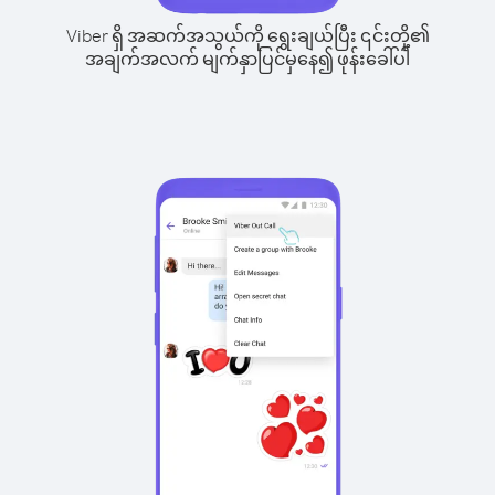
Viber ရှိ အဆက်အသွယ်ကို ရွေးချယ်ပြီး ၎င်းတို့၏
အချက်အလက် မျက်နှာပြင်မှနေ၍ ဖုန်းခေါ်ပါ