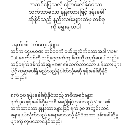
အဆင်ပြေသလို ပြောင်းလဲနိုင်သော၊
သက်သာသော နှုန်းထားဖြင့် ဖုန်းခေါ်
ဆိုနိုင်သည့် နည်းလမ်းများထဲမှ တစ်ခု
ကို ရွေးချယ်ပါ-
ခရက်ဒစ် ပက်ကေ့ချ်များ
သင်က ငွေပမာဏ တစ်ခုခုကို ဝယ်ယူလိုက်သောအခါ Viber
Out ခရက်ဒစ်ကို သင့်ငွေလက်ကျန်ထဲသို့ ထည့်ပေးပါသည်။
သင့်ခရက်ဒစ်ကိုသုံး၍ Viber ၏ သက်သာသော နှုန်းထားများ
ဖြင့် ကမ္ဘာပေါ်ရှိ မည်သည့်နံပါတ်သို့မဆို ဖုန်းခေါ်ဆိုနိုင်
ပါသည်။
ရက် ၃၀ ဖုန်းခေါ်ဆိုနိုင်သည့် အစီအစဉ်များ
ရက် ၃၀ ဖုန်းခေါ်ဆိုမှု အစီအစဉ်ဖြင့် သင်သည် Viber ၏
သက်သာသော နှုန်းထားများဖြင့် ရက် ၃၀ အတွင်း သင်
ရွေးချယ်လိုက်သည့် နေရာဒေသသို့ နိုင်ငံတကာ ဖုန်းခေါ်ဆိုမှု
များကို လုပ်ဆောင်နိုင်သည်။