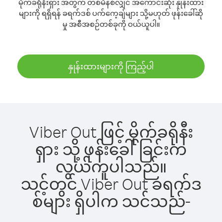
မိုက်ခရိုနီးရှား အတွက် တစ်မိနစ်လျှင် အကောင်းဆုံး နှုန်းထား
များကို ရရှိရန် ခရက်ဒစ် ပက်ကေ့ချ်များ သို့မဟုတ် ဖုန်းခေါ်ဆို
မှု အစီအစဉ်တစ်ခုကို ဝယ်ယူပါ။
နှုန်းထားများကို ကြည့်ပါ
Viber Out ဖြင့် မိုက်ခရိုနီး
ရှား သို့ ဖုန်းခေါ်ခြင်းက
လွယ်ကူပါသည်။
သင့်တွင် Viber Out ခရက်ဒ
စ်များ ရှိပါက သင်သည်-