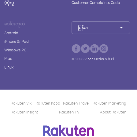
ပံ့ပိုးမှု
Customer Complaints Code
ဒေါင်းလုတ်
မြန်မာ
Android
iPhone & iPad
Windows PC
Mac
©
2026
Viber Media S.à r.l.
Linux
Rakuten Viki
Rakuten Kobo
Rakuten Travel
Rakuten Marketing
Rakuten Insight
Rakuten TV
About Rakuten