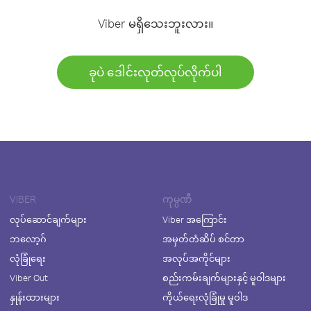
Viber မရှိသေးဘူးလား။
ခုပဲ ဒေါင်းလုတ်လုပ်လိုက်ပါ
VIBER
ကုမ္ပဏီ
လုပ်ဆောင်ချက်များ
Viber အကြောင်း
ဘလော့ဂ်
အမှတ်တံဆိပ် စင်တာ
လုံခြုံရေး
အလုပ်အကိုင်များ
Viber Out
စည်းကမ်းချက်များနှင့် မူဝါဒများ
နှုန်းထားများ
ကိုယ်ရေးလုံခြုံမှု မူဝါဒ