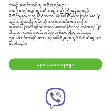
လစဉ် စာရင်းသွင်းမှု အစီအစဉ်များ
လစဉ် စာရင်းသွင်းမှု အစီအစဉ်သည် ကြိုးဖုန်းများနှင့်
မိုဘိုင်းဖုန်းများသို့ နိုင်ငံတကာ ဖုန်းခေါ်ဆိုမှုများ ပြုလုပ်နိုင်ပြီး
မည်သည့်အချိန်တွင်မဆို သက်တမ်းတိုးစရာ မလိုဘဲ
အဆင်ပြေသလို ပြောင်းလဲလုပ်ဆောင်နိုင်သည့် အစီအစဉ်ဖြစ်
ပါသည်။ လစဉ် စာရင်းသွင်းမှု အစီအစဉ်ဖြင့် သင်သည်
လုပ်ဆောင်ထားပြီးသော ဖုန်းခေါ်ဆိုမှုများတွင် ပိုက်ဆံချွေတာ
နိုင်ပါသည်။
နောက်ထပ် နေရာများ