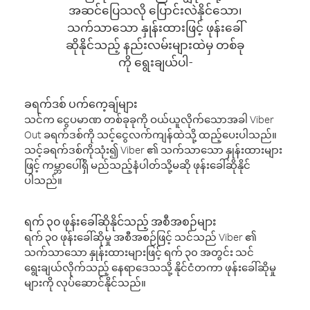
အဆင်ပြေသလို ပြောင်းလဲနိုင်သော၊
သက်သာသော နှုန်းထားဖြင့် ဖုန်းခေါ်
ဆိုနိုင်သည့် နည်းလမ်းများထဲမှ တစ်ခု
ကို ရွေးချယ်ပါ-
ခရက်ဒစ် ပက်ကေ့ချ်များ
သင်က ငွေပမာဏ တစ်ခုခုကို ဝယ်ယူလိုက်သောအခါ Viber
Out ခရက်ဒစ်ကို သင့်ငွေလက်ကျန်ထဲသို့ ထည့်ပေးပါသည်။
သင့်ခရက်ဒစ်ကိုသုံး၍ Viber ၏ သက်သာသော နှုန်းထားများ
ဖြင့် ကမ္ဘာပေါ်ရှိ မည်သည့်နံပါတ်သို့မဆို ဖုန်းခေါ်ဆိုနိုင်
ပါသည်။
ရက် ၃၀ ဖုန်းခေါ်ဆိုနိုင်သည့် အစီအစဉ်များ
ရက် ၃၀ ဖုန်းခေါ်ဆိုမှု အစီအစဉ်ဖြင့် သင်သည် Viber ၏
သက်သာသော နှုန်းထားများဖြင့် ရက် ၃၀ အတွင်း သင်
ရွေးချယ်လိုက်သည့် နေရာဒေသသို့ နိုင်ငံတကာ ဖုန်းခေါ်ဆိုမှု
များကို လုပ်ဆောင်နိုင်သည်။