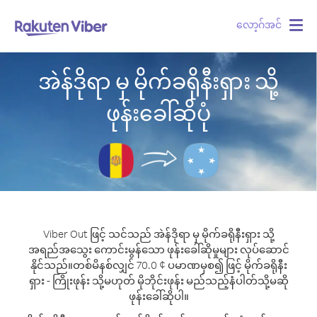
လော့ဂ်အင်
Togg
navig
အဲန်ဒိုရာ မှ မိုက်ခရိုနီးရှား သို့
ဖုန်းခေါ်ဆိုပုံ
Viber Out ဖြင့် သင်သည် အဲန်ဒိုရာ မှ မိုက်ခရိုနီးရှား သို့
အရည်အသွေး ကောင်းမွန်သော ဖုန်းခေါ်ဆိုမှုများ လုပ်ဆောင်
နိုင်သည်။
တစ်မိနစ်လျှင် 70.0 ¢ ပမာဏမှစ၍ ဖြင့် မိုက်ခရိုနီး
ရှား - ကြိုးဖုန်း သို့မဟုတ် မိုဘိုင်းဖုန်း မည်သည့်နံပါတ်သို့မဆို
ဖုန်းခေါ်ဆိုပါ။