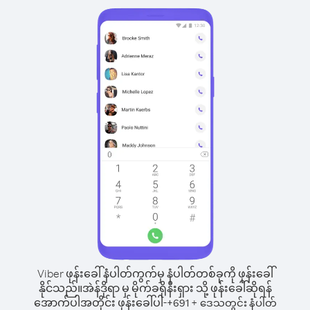
Viber ဖုန်းခေါ်နံပါတ်ကွက်မှ နံပါတ်တစ်ခုကို ဖုန်းခေါ်
နိုင်သည်။
အဲန်ဒိုရာ မှ မိုက်ခရိုနီးရှား သို့ ဖုန်းခေါ်ဆိုရန်
အောက်ပါအတိုင်း ဖုန်းခေါ်ပါ-
+
+
691
ဒေသတွင်း နံပါတ်