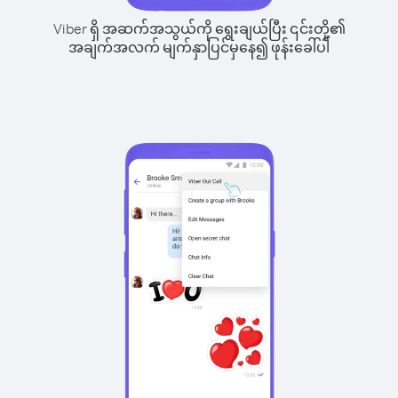
Viber ရှိ အဆက်အသွယ်ကို ရွေးချယ်ပြီး ၎င်းတို့၏
အချက်အလက် မျက်နှာပြင်မှနေ၍ ဖုန်းခေါ်ပါ