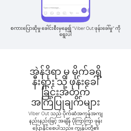
စကားပြောဆိုမှု ခေါင်းစီးမှနေ၍ “Viber Out ဖုန်းခေါ်မှု” ကို
ရွေးပါ
အဲန်ဒိုရာ မှ မိုက်ခရို
နီးရှား သို့ ဖုန်းခေါ်
ခြင်းအတွက်
အကြံပြုချက်များ
Viber Out သည် ပိုက်ဆံအကုန်အကျ
နည်းနည်းဖြင့် အချိန် ပိုကြာကြာ ဖုန်း
ပြောနိုင်စေပါသည်။ ကျွန်ုပ်တို့၏