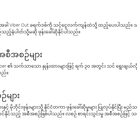
ါ Viber Out ခရက်ဒစ်ကို သင့်ငွေလက်ကျန်ထဲသို့ ထည့်ပေးပါသည်။ သင
ည့်နံပါတ်သို့မဆို ဖုန်းခေါ်ဆိုနိုင်ပါသည်။
် အစီအစဉ်များ
် Viber ၏ သက်သာသော နှုန်းထားများဖြင့် ရက် ၃၀ အတွင်း သင် ရွေးချယ်
်သည်။
ဉ်များ
့် မိုဘိုင်းဖုန်းများသို့ နိုင်ငံတကာ ဖုန်းခေါ်ဆိုမှုများ ပြုလုပ်နိုင်ပြီး
်နိုင်သည့် အစီအစဉ်ဖြစ်ပါသည်။ လစဉ် စာရင်းသွင်းမှု အစီအစဉ်ဖြင့်