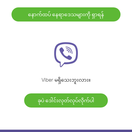
နောက်ထပ် နေရာဒေသများကို ရှာရန်
Viber မရှိသေးဘူးလား။
ခုပဲ ဒေါင်းလုတ်လုပ်လိုက်ပါ