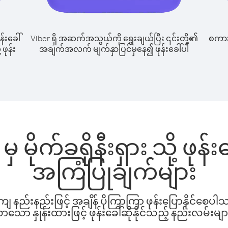
န်းခေါ်
Viber ရှိ အဆက်အသွယ်ကို ရွေးချယ်ပြီး ၎င်းတို့၏
စကားပ
 ဖုန်း
အချက်အလက် မျက်နှာပြင်မှနေ၍ ဖုန်းခေါ်ပါ
 မိုက်ခရိုနီးရှား သို့ ဖု
အကြံပြုချက်များ
နည်းနည်းဖြင့် အချိန် ပိုကြာကြာ ဖုန်းပြောနိုင်စေပ
ော နှုန်းထားဖြင့် ဖုန်းခေါ်ဆိုနိုင်သည့် နည်းလမ်းမျာ