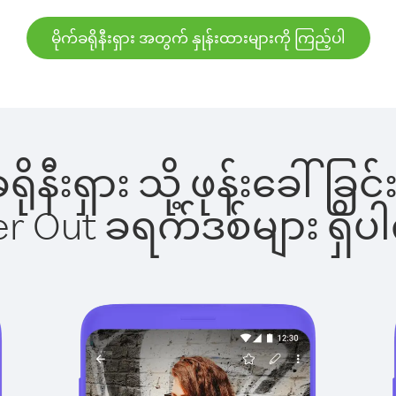
မိုက်ခရိုနီးရှား အတွက် နှုန်းထားများကို ကြည့်ပါ
်ခရိုနီးရှား သို့ ဖုန်းခေ
ber Out ခရက်ဒစ်များ ရှ