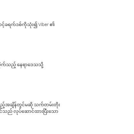
့်ခရက်ဒစ်ကိုသုံး၍ Viber ၏
လိုက်သည့် နေရာဒေသသို့
 မည်သည့်အချိန်တွင်မဆို သက်တမ်းတိုး
 သင်သည် လုပ်ဆောင်ထားပြီးသော