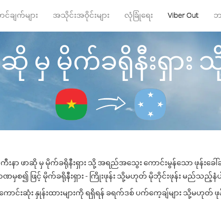
ာင်ချက်များ
အသိုင်းအဝိုင်းများ
လုံခြုံရေး
Viber Out
ဘ
မှ မိုက်ခရိုနီးရှား သို့ 
းနာ ဖာဆို မှ မိုက်ခရိုနီးရှား သို့ အရည်အသွေး ကောင်းမွန်သော ဖုန်းခေါ်ဆ
ှစ၍ ဖြင့် မိုက်ခရိုနီးရှား - ကြိုးဖုန်း သို့မဟုတ် မိုဘိုင်းဖုန်း မည်သည့်နံပ
ကောင်းဆုံး နှုန်းထားများကို ရရှိရန် ခရက်ဒစ် ပက်ကေ့ချ်များ သို့မဟုတ် ဖ