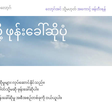
လော့ဂ်
လော့ဂ်အင်
သို့မဟုတ်
အကောင့် ဖန်တီးရန်
ဖုန်းခေါ်ဆိုပုံ
ိုမှုများ လုပ်ဆောင်နိုင်သည်။
ါတ်သို့မဆို ဖုန်းခေါ်ဆိုပါ။
ုန်းခေါ်ဆိုမှု အစီအစဉ်တစ်ခုကို ဝယ်ယူပါ။