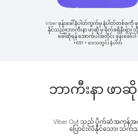
Viber ဖုန်းခေါ်နံပါတ်ကွက်မှ နံပါတ်တစ်ခုကို ဖု
နိုင်သည်။
ဘာကီးနာ ဖာဆို မှ မိုက်ခရိုနီးရှား သို့
ခေါ်ဆိုရန် အောက်ပါအတိုင်း ဖုန်းခေါ်ပါ-
+
+
691
ဒေသတွင်း နံပါတ်
ဘာကီးနာ ဖာဆို မှ
Viber Out သည် ပိုက်ဆံအကုန်အကျ 
ပြောင်းလဲနိုင်သော၊ သက်သာသ