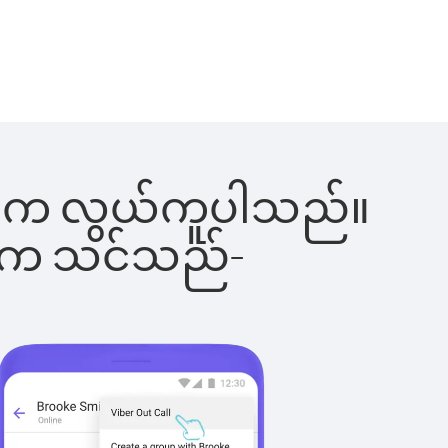
ါ်ခြင်းက လွယ်ကူပါသည်။
ိပါက သင်သည်-