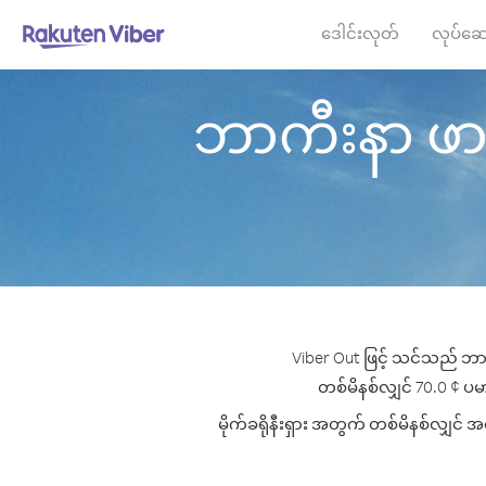
ဒေါင်းလုတ်
လုပ်ဆေ
ဘာကီးနာ ဖာဆို 
Viber Out ဖြင့် သင်သည် ဘာကီ
တစ်မိနစ်လျှင် 70.0 ¢ ပမာဏမ
မိုက်ခရိုနီးရှား အတွက် တစ်မိနစ်လျှင် အ