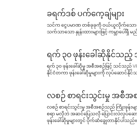
ခရက်ဒစ် ပက်ကေ့ချ်များ
သင်က ငွေပမာဏ တစ်ခုခုကို ဝယ်ယူလိုက်သောအခ
သက်သာသော နှုန်းထားများဖြင့် ကမ္ဘာပေါ်ရှိ မည်သ
ရက် ၃၀ ဖုန်းခေါ်ဆိုနိုင်သည့
ရက် ၃၀ ဖုန်းခေါ်ဆိုမှု အစီအစဉ်ဖြင့် သင်သည
နိုင်ငံတကာ ဖုန်းခေါ်ဆိုမှုများကို လုပ်ဆောင်နိုင
လစဉ် စာရင်းသွင်းမှု အစီအစ
လစဉ် စာရင်းသွင်းမှု အစီအစဉ်သည် ကြိုးဖုန်းများနှင
စရာ မလိုဘဲ အဆင်ပြေသလို ပြောင်းလဲလုပ်ဆောင
ဖုန်းခေါ်ဆိုမှုများတွင် ပိုက်ဆံချွေတာနိုင်ပါသည်။