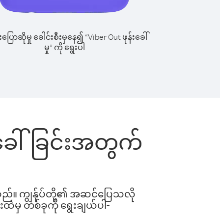
ြောဆိုမှု ခေါင်းစီးမှနေ၍ “Viber Out ဖုန်းခေါ်
မှု” ကို ရွေးပါ
န်းခေါ်ခြင်းအတွက်
ါသည်။ ကျွန်ုပ်တို့၏ အဆင်ပြေသလို
းထဲမှ တစ်ခုကို ရွေးချယ်ပါ-