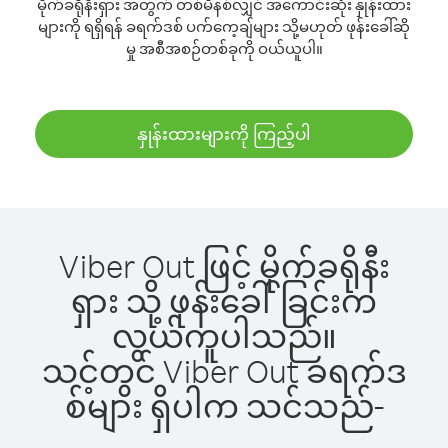
မိုက်ခရိုနီးရှား အတွက် တစ်မိနစ်လျှင် အကောင်းဆုံး နှုန်းထား
များကို ရရှိရန် ခရက်ဒစ် ပက်ကေ့ချ်များ သို့မဟုတ် ဖုန်းခေါ်ဆို
မှု အစီအစဉ်တစ်ခုကို ဝယ်ယူပါ။
နှုန်းထားများကို ကြည့်ပါ
Viber Out ဖြင့် မိုက်ခရိုနီး
ရှား သို့ ဖုန်းခေါ်ခြင်းက
လွယ်ကူပါသည်။
သင့်တွင် Viber Out ခရက်ဒ
စ်များ ရှိပါက သင်သည်-