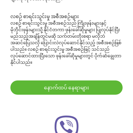
လစဉ် စာရင်းသွင်းမှု အစီအစဉ်များ
လစဉ် စာရင်းသွင်းမှု အစီအစဉ်သည် ကြိုးဖုန်းများနှင့်
မိုဘိုင်းဖုန်းများသို့ နိုင်ငံတကာ ဖုန်းခေါ်ဆိုမှုများ ပြုလုပ်နိုင်ပြီး
မည်သည့်အချိန်တွင်မဆို သက်တမ်းတိုးစရာ မလိုဘဲ
အဆင်ပြေသလို ပြောင်းလဲလုပ်ဆောင်နိုင်သည့် အစီအစဉ်ဖြစ်
ပါသည်။ လစဉ် စာရင်းသွင်းမှု အစီအစဉ်ဖြင့် သင်သည်
လုပ်ဆောင်ထားပြီးသော ဖုန်းခေါ်ဆိုမှုများတွင် ပိုက်ဆံချွေတာ
နိုင်ပါသည်။
နောက်ထပ် နေရာများ