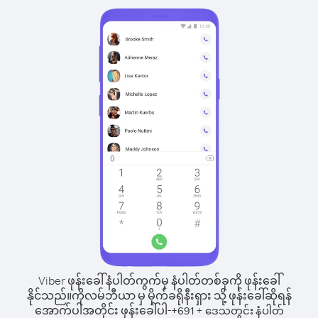
Viber ဖုန်းခေါ်နံပါတ်ကွက်မှ နံပါတ်တစ်ခုကို ဖုန်းခေါ်
နိုင်သည်။
ကိုလမ်ဘီယာ မှ မိုက်ခရိုနီးရှား သို့ ဖုန်းခေါ်ဆိုရန်
အောက်ပါအတိုင်း ဖုန်းခေါ်ပါ-
+
+
691
ဒေသတွင်း နံပါတ်