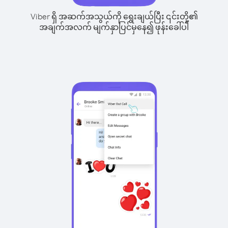
Viber ရှိ အဆက်အသွယ်ကို ရွေးချယ်ပြီး ၎င်းတို့၏
အချက်အလက် မျက်နှာပြင်မှနေ၍ ဖုန်းခေါ်ပါ