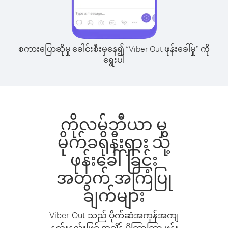
စကားပြောဆိုမှု ခေါင်းစီးမှနေ၍ “Viber Out ဖုန်းခေါ်မှု” ကို
ရွေးပါ
ကိုလမ်ဘီယာ မှ
မိုက်ခရိုနီးရှား သို့
ဖုန်းခေါ်ခြင်း
အတွက် အကြံပြု
ချက်များ
Viber Out သည် ပိုက်ဆံအကုန်အကျ
နည်းနည်းဖြင့် အချိန် ပိုကြာကြာ ဖုန်း