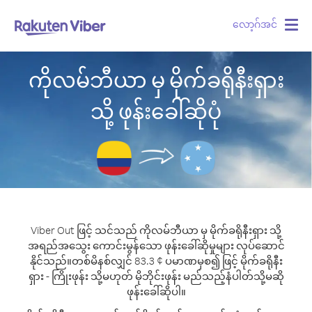
လော့ဂ်အင်
Togg
navig
ကိုလမ်ဘီယာ မှ မိုက်ခရိုနီးရှား
သို့ ဖုန်းခေါ်ဆိုပုံ
Viber Out ဖြင့် သင်သည် ကိုလမ်ဘီယာ မှ မိုက်ခရိုနီးရှား သို့
အရည်အသွေး ကောင်းမွန်သော ဖုန်းခေါ်ဆိုမှုများ လုပ်ဆောင်
နိုင်သည်။
တစ်မိနစ်လျှင် 83.3 ¢ ပမာဏမှစ၍ ဖြင့် မိုက်ခရိုနီး
ရှား - ကြိုးဖုန်း သို့မဟုတ် မိုဘိုင်းဖုန်း မည်သည့်နံပါတ်သို့မဆို
ဖုန်းခေါ်ဆိုပါ။