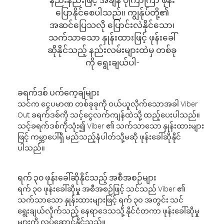
ပြောနိုင်စေပါသည်။ ကျွန်ုပ်တို့၏
အဆင်ပြေသလို ပြောင်းလဲနိုင်သော၊
သက်သာသော နှုန်းထားဖြင့် ဖုန်းခေါ်
ဆိုနိုင်သည့် နည်းလမ်းများထဲမှ တစ်ခု
ကို ရွေးချယ်ပါ-
ခရက်ဒစ် ပက်ကေ့ချ်များ
သင်က ငွေပမာဏ တစ်ခုခုကို ဝယ်ယူလိုက်သောအခါ Viber
Out ခရက်ဒစ်ကို သင့်ငွေလက်ကျန်ထဲသို့ ထည့်ပေးပါသည်။
သင့်ခရက်ဒစ်ကိုသုံး၍ Viber ၏ သက်သာသော နှုန်းထားများ
ဖြင့် ကမ္ဘာပေါ်ရှိ မည်သည့်နံပါတ်သို့မဆို ဖုန်းခေါ်ဆိုနိုင်
ပါသည်။
ရက် ၃၀ ဖုန်းခေါ်ဆိုနိုင်သည့် အစီအစဉ်များ
ရက် ၃၀ ဖုန်းခေါ်ဆိုမှု အစီအစဉ်ဖြင့် သင်သည် Viber ၏
သက်သာသော နှုန်းထားများဖြင့် ရက် ၃၀ အတွင်း သင်
ရွေးချယ်လိုက်သည့် နေရာဒေသသို့ နိုင်ငံတကာ ဖုန်းခေါ်ဆိုမှု
များကို လုပ်ဆောင်နိုင်သည်။