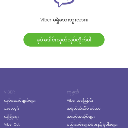
Viber မရှိသေးဘူးလား။
ခုပဲ ဒေါင်းလုတ်လုပ်လိုက်ပါ
VIBER
ကုမ္ပဏီ
လုပ်ဆောင်ချက်များ
Viber အကြောင်း
ဘလော့ဂ်
အမှတ်တံဆိပ် စင်တာ
လုံခြုံရေး
အလုပ်အကိုင်များ
Viber Out
စည်းကမ်းချက်များနှင့် မူဝါဒများ