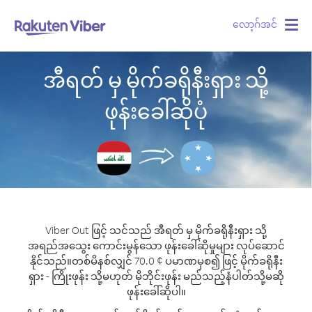
လော့ဂ်အင်
Togg
navig
အီရတ် မှ မိုက်ခရိုနီးရှား သို့
ဖုန်းခေါ်ဆိုပုံ
Viber Out ဖြင့် သင်သည် အီရတ် မှ မိုက်ခရိုနီးရှား သို့
အရည်အသွေး ကောင်းမွန်သော ဖုန်းခေါ်ဆိုမှုများ လုပ်ဆောင်
နိုင်သည်။
တစ်မိနစ်လျှင် 70.0 ¢ ပမာဏမှစ၍ ဖြင့် မိုက်ခရိုနီး
ရှား - ကြိုးဖုန်း သို့မဟုတ် မိုဘိုင်းဖုန်း မည်သည့်နံပါတ်သို့မဆို
ဖုန်းခေါ်ဆိုပါ။