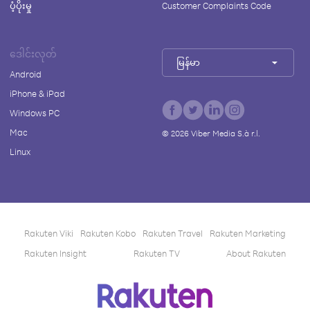
ပံ့ပိုးမှု
Customer Complaints Code
ဒေါင်းလုတ်
မြန်မာ
Android
iPhone & iPad
Windows PC
Mac
©
2026
Viber Media S.à r.l.
Linux
Rakuten Viki
Rakuten Kobo
Rakuten Travel
Rakuten Marketing
Rakuten Insight
Rakuten TV
About Rakuten