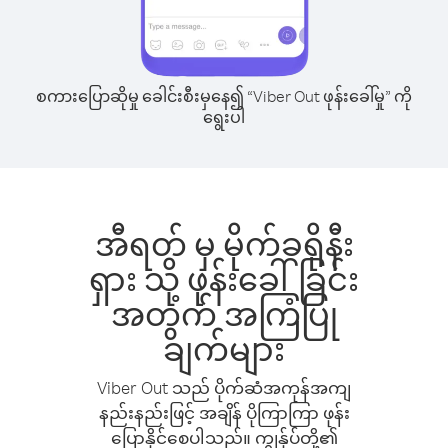
စကားပြောဆိုမှု ခေါင်းစီးမှနေ၍ “Viber Out ဖုန်းခေါ်မှု” ကို
ရွေးပါ
အီရတ် မှ မိုက်ခရိုနီး
ရှား သို့ ဖုန်းခေါ်ခြင်း
အတွက် အကြံပြု
ချက်များ
Viber Out သည် ပိုက်ဆံအကုန်အကျ
နည်းနည်းဖြင့် အချိန် ပိုကြာကြာ ဖုန်း
ပြောနိုင်စေပါသည်။ ကျွန်ုပ်တို့၏