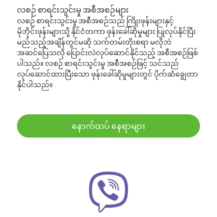
လစဉ် စာရင်းသွင်းမှု အစီအစဉ်များ
လစဉ် စာရင်းသွင်းမှု အစီအစဉ်သည် ကြိုးဖုန်းများနှင့်
မိုဘိုင်းဖုန်းများသို့ နိုင်ငံတကာ ဖုန်းခေါ်ဆိုမှုများ ပြုလုပ်နိုင်ပြီး
မည်သည့်အချိန်တွင်မဆို သက်တမ်းတိုးစရာ မလိုဘဲ
အဆင်ပြေသလို ပြောင်းလဲလုပ်ဆောင်နိုင်သည့် အစီအစဉ်ဖြစ်
ပါသည်။ လစဉ် စာရင်းသွင်းမှု အစီအစဉ်ဖြင့် သင်သည်
လုပ်ဆောင်ထားပြီးသော ဖုန်းခေါ်ဆိုမှုများတွင် ပိုက်ဆံချွေတာ
နိုင်ပါသည်။
နောက်ထပ် နေရာများ