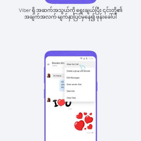
Viber ရှိ အဆက်အသွယ်ကို ရွေးချယ်ပြီး ၎င်းတို့၏
အချက်အလက် မျက်နှာပြင်မှနေ၍ ဖုန်းခေါ်ပါ