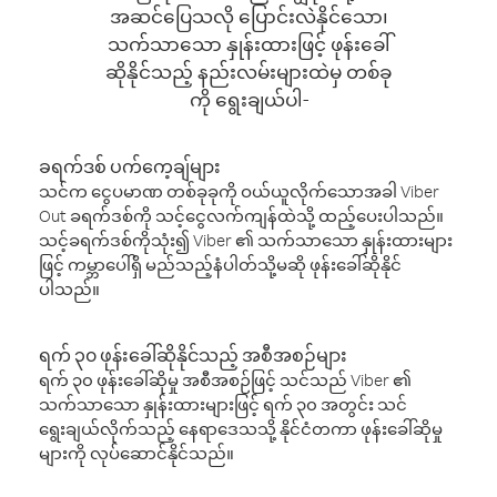
အဆင်ပြေသလို ပြောင်းလဲနိုင်သော၊
သက်သာသော နှုန်းထားဖြင့် ဖုန်းခေါ်
ဆိုနိုင်သည့် နည်းလမ်းများထဲမှ တစ်ခု
ကို ရွေးချယ်ပါ-
ခရက်ဒစ် ပက်ကေ့ချ်များ
သင်က ငွေပမာဏ တစ်ခုခုကို ဝယ်ယူလိုက်သောအခါ Viber
Out ခရက်ဒစ်ကို သင့်ငွေလက်ကျန်ထဲသို့ ထည့်ပေးပါသည်။
သင့်ခရက်ဒစ်ကိုသုံး၍ Viber ၏ သက်သာသော နှုန်းထားများ
ဖြင့် ကမ္ဘာပေါ်ရှိ မည်သည့်နံပါတ်သို့မဆို ဖုန်းခေါ်ဆိုနိုင်
ပါသည်။
ရက် ၃၀ ဖုန်းခေါ်ဆိုနိုင်သည့် အစီအစဉ်များ
ရက် ၃၀ ဖုန်းခေါ်ဆိုမှု အစီအစဉ်ဖြင့် သင်သည် Viber ၏
သက်သာသော နှုန်းထားများဖြင့် ရက် ၃၀ အတွင်း သင်
ရွေးချယ်လိုက်သည့် နေရာဒေသသို့ နိုင်ငံတကာ ဖုန်းခေါ်ဆိုမှု
များကို လုပ်ဆောင်နိုင်သည်။