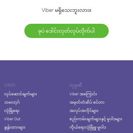
Viber မရှိသေးဘူးလား။
ခုပဲ ဒေါင်းလုတ်လုပ်လိုက်ပါ
VIBER
ကုမ္ပဏီ
လုပ်ဆောင်ချက်များ
Viber အကြောင်း
ဘလော့ဂ်
အမှတ်တံဆိပ် စင်တာ
လုံခြုံရေး
အလုပ်အကိုင်များ
Viber Out
စည်းကမ်းချက်များနှင့် မူဝါဒများ
နှုန်းထားများ
ကိုယ်ရေးလုံခြုံမှု မူဝါဒ