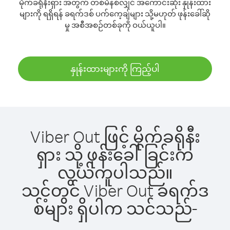
မိုက်ခရိုနီးရှား အတွက် တစ်မိနစ်လျှင် အကောင်းဆုံး နှုန်းထား
များကို ရရှိရန် ခရက်ဒစ် ပက်ကေ့ချ်များ သို့မဟုတ် ဖုန်းခေါ်ဆို
မှု အစီအစဉ်တစ်ခုကို ဝယ်ယူပါ။
နှုန်းထားများကို ကြည့်ပါ
Viber Out ဖြင့် မိုက်ခရိုနီး
ရှား သို့ ဖုန်းခေါ်ခြင်းက
လွယ်ကူပါသည်။
သင့်တွင် Viber Out ခရက်ဒ
စ်များ ရှိပါက သင်သည်-