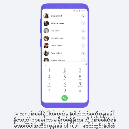
Viber ဖုန်းခေါ်နံပါတ်ကွက်မှ နံပါတ်တစ်ခုကို ဖုန်းခေါ်
နိုင်သည်။
ဂျာမေးကာ မှ မိုက်ခရိုနီးရှား သို့ ဖုန်းခေါ်ဆိုရန်
အောက်ပါအတိုင်း ဖုန်းခေါ်ပါ-
+
+
691
ဒေသတွင်း နံပါတ်