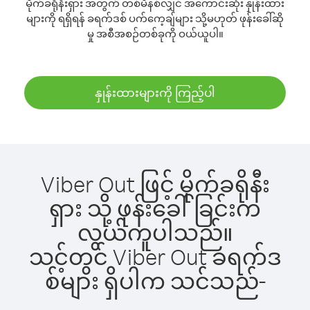
မိုက်ခရိုနီးရှား အတွက် တစ်မိနစ်လျှင် အကောင်းဆုံး နှုန်းထား
များကို ရရှိရန် ခရက်ဒစ် ပက်ကေ့ချ်များ သို့မဟုတ် ဖုန်းခေါ်ဆို
မှု အစီအစဉ်တစ်ခုကို ဝယ်ယူပါ။
နှုန်းထားများကို ကြည့်ပါ
Viber Out ဖြင့် မိုက်ခရိုနီး
ရှား သို့ ဖုန်းခေါ်ခြင်းက
လွယ်ကူပါသည်။
သင့်တွင် Viber Out ခရက်ဒ
စ်များ ရှိပါက သင်သည်-