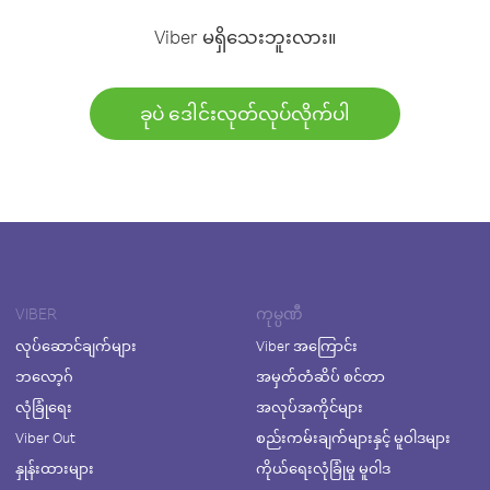
Viber မရှိသေးဘူးလား။
ခုပဲ ဒေါင်းလုတ်လုပ်လိုက်ပါ
VIBER
ကုမ္ပဏီ
လုပ်ဆောင်ချက်များ
Viber အကြောင်း
ဘလော့ဂ်
အမှတ်တံဆိပ် စင်တာ
လုံခြုံရေး
အလုပ်အကိုင်များ
Viber Out
စည်းကမ်းချက်များနှင့် မူဝါဒများ
နှုန်းထားများ
ကိုယ်ရေးလုံခြုံမှု မူဝါဒ