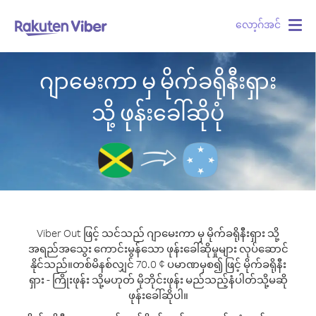
လော့ဂ်အင်
Togg
navig
ဂျာမေးကာ မှ မိုက်ခရိုနီးရှား
သို့ ဖုန်းခေါ်ဆိုပုံ
Viber Out ဖြင့် သင်သည် ဂျာမေးကာ မှ မိုက်ခရိုနီးရှား သို့
အရည်အသွေး ကောင်းမွန်သော ဖုန်းခေါ်ဆိုမှုများ လုပ်ဆောင်
နိုင်သည်။
တစ်မိနစ်လျှင် 70.0 ¢ ပမာဏမှစ၍ ဖြင့် မိုက်ခရိုနီး
ရှား - ကြိုးဖုန်း သို့မဟုတ် မိုဘိုင်းဖုန်း မည်သည့်နံပါတ်သို့မဆို
ဖုန်းခေါ်ဆိုပါ။