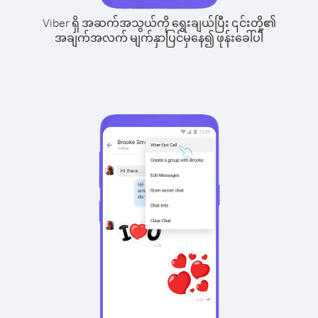
Viber ရှိ အဆက်အသွယ်ကို ရွေးချယ်ပြီး ၎င်းတို့၏
အချက်အလက် မျက်နှာပြင်မှနေ၍ ဖုန်းခေါ်ပါ