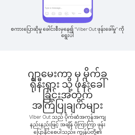
စကားပြောဆိုမှု ခေါင်းစီးမှနေ၍ “Viber Out ဖုန်းခေါ်မှု” ကို
ရွေးပါ
ဂျာမေးကာ မှ မိုက်ခ
ရိုနီးရှား သို့ ဖုန်းခေါ်
ခြင်းအတွက်
အကြံပြုချက်များ
Viber Out သည် ပိုက်ဆံအကုန်အကျ
နည်းနည်းဖြင့် အချိန် ပိုကြာကြာ ဖုန်း
ပြောနိုင်စေပါသည်။ ကျွန်ုပ်တို့၏