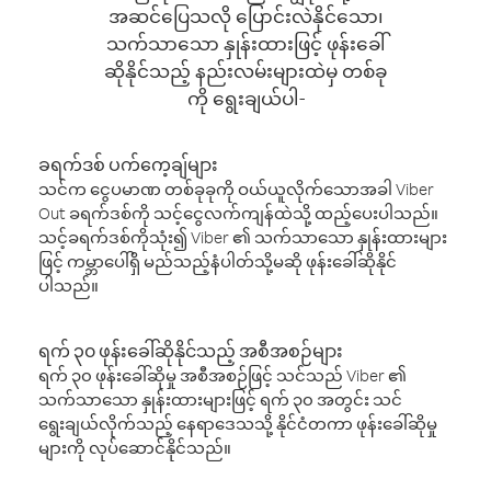
အဆင်ပြေသလို ပြောင်းလဲနိုင်သော၊
သက်သာသော နှုန်းထားဖြင့် ဖုန်းခေါ်
ဆိုနိုင်သည့် နည်းလမ်းများထဲမှ တစ်ခု
ကို ရွေးချယ်ပါ-
ခရက်ဒစ် ပက်ကေ့ချ်များ
သင်က ငွေပမာဏ တစ်ခုခုကို ဝယ်ယူလိုက်သောအခါ Viber
Out ခရက်ဒစ်ကို သင့်ငွေလက်ကျန်ထဲသို့ ထည့်ပေးပါသည်။
သင့်ခရက်ဒစ်ကိုသုံး၍ Viber ၏ သက်သာသော နှုန်းထားများ
ဖြင့် ကမ္ဘာပေါ်ရှိ မည်သည့်နံပါတ်သို့မဆို ဖုန်းခေါ်ဆိုနိုင်
ပါသည်။
ရက် ၃၀ ဖုန်းခေါ်ဆိုနိုင်သည့် အစီအစဉ်များ
ရက် ၃၀ ဖုန်းခေါ်ဆိုမှု အစီအစဉ်ဖြင့် သင်သည် Viber ၏
သက်သာသော နှုန်းထားများဖြင့် ရက် ၃၀ အတွင်း သင်
ရွေးချယ်လိုက်သည့် နေရာဒေသသို့ နိုင်ငံတကာ ဖုန်းခေါ်ဆိုမှု
များကို လုပ်ဆောင်နိုင်သည်။