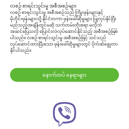
လစဉ် စာရင်းသွင်းမှု အစီအစဉ်များ
လစဉ် စာရင်းသွင်းမှု အစီအစဉ်သည် ကြိုးဖုန်းများနှင့်
မိုဘိုင်းဖုန်းများသို့ နိုင်ငံတကာ ဖုန်းခေါ်ဆိုမှုများ ပြုလုပ်နိုင်ပြီး
မည်သည့်အချိန်တွင်မဆို သက်တမ်းတိုးစရာ မလိုဘဲ
အဆင်ပြေသလို ပြောင်းလဲလုပ်ဆောင်နိုင်သည့် အစီအစဉ်ဖြစ်
ပါသည်။ လစဉ် စာရင်းသွင်းမှု အစီအစဉ်ဖြင့် သင်သည်
လုပ်ဆောင်ထားပြီးသော ဖုန်းခေါ်ဆိုမှုများတွင် ပိုက်ဆံချွေတာ
နိုင်ပါသည်။
နောက်ထပ် နေရာများ