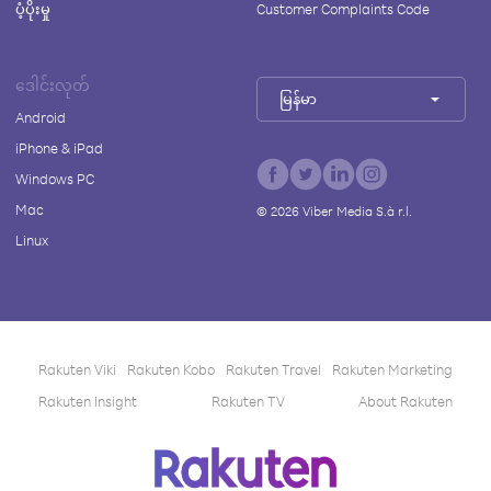
ပံ့ပိုးမှု
Customer Complaints Code
ဒေါင်းလုတ်
မြန်မာ
Android
iPhone & iPad
Windows PC
Mac
©
2026
Viber Media S.à r.l.
Linux
Rakuten Viki
Rakuten Kobo
Rakuten Travel
Rakuten Marketing
Rakuten Insight
Rakuten TV
About Rakuten