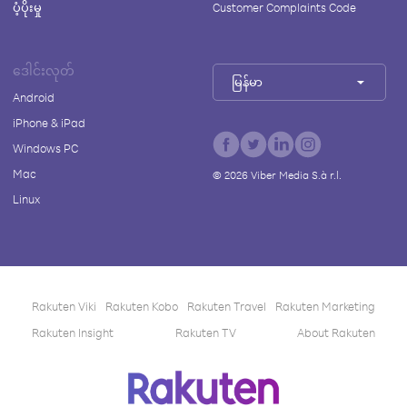
ပံ့ပိုးမှု
Customer Complaints Code
ဒေါင်းလုတ်
မြန်မာ
Android
iPhone & iPad
Windows PC
Mac
©
2026
Viber Media S.à r.l.
Linux
Rakuten Viki
Rakuten Kobo
Rakuten Travel
Rakuten Marketing
Rakuten Insight
Rakuten TV
About Rakuten