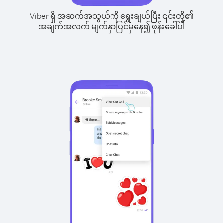
Viber ရှိ အဆက်အသွယ်ကို ရွေးချယ်ပြီး ၎င်းတို့၏
အချက်အလက် မျက်နှာပြင်မှနေ၍ ဖုန်းခေါ်ပါ