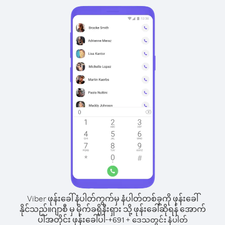
Viber ဖုန်းခေါ်နံပါတ်ကွက်မှ နံပါတ်တစ်ခုကို ဖုန်းခေါ်
နိုင်သည်။
ဂျာစီ မှ မိုက်ခရိုနီးရှား သို့ ဖုန်းခေါ်ဆိုရန် အောက်
ပါအတိုင်း ဖုန်းခေါ်ပါ-
+
+
691
ဒေသတွင်း နံပါတ်