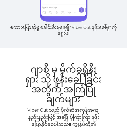
စကားပြောဆိုမှု ခေါင်းစီးမှနေ၍ “Viber Out ဖုန်းခေါ်မှု” ကို
ရွေးပါ
ဂျာစီ မှ မိုက်ခရိုနီး
ရှား သို့ ဖုန်းခေါ်ခြင်း
အတွက် အကြံပြု
ချက်များ
Viber Out သည် ပိုက်ဆံအကုန်အကျ
နည်းနည်းဖြင့် အချိန် ပိုကြာကြာ ဖုန်း
ပြောနိုင်စေပါသည်။ ကျွန်ုပ်တို့၏