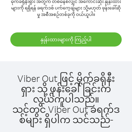
မိုက်ခရိုနီးရှား အတွက် တစ်မိနစ်လျှင် အကောင်းဆုံး နှုန်းထား
များကို ရရှိရန် ခရက်ဒစ် ပက်ကေ့ချ်များ သို့မဟုတ် ဖုန်းခေါ်ဆို
မှု အစီအစဉ်တစ်ခုကို ဝယ်ယူပါ။
နှုန်းထားများကို ကြည့်ပါ
Viber Out ဖြင့် မိုက်ခရိုနီး
ရှား သို့ ဖုန်းခေါ်ခြင်းက
လွယ်ကူပါသည်။
သင့်တွင် Viber Out ခရက်ဒ
စ်များ ရှိပါက သင်သည်-