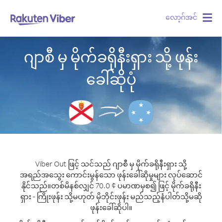
လော့ဂ်အင်
Togg
navig
ဂျာစီ မှ မိုက်ခရိုနီးရှား သို့ ဖုန်း
ခေါ်ဆိုပုံ
Viber Out ဖြင့် သင်သည် ဂျာစီ မှ မိုက်ခရိုနီးရှား သို့
အရည်အသွေး ကောင်းမွန်သော ဖုန်းခေါ်ဆိုမှုများ လုပ်ဆောင်
နိုင်သည်။
တစ်မိနစ်လျှင် 70.0 ¢ ပမာဏမှစ၍ ဖြင့် မိုက်ခရိုနီး
ရှား - ကြိုးဖုန်း သို့မဟုတ် မိုဘိုင်းဖုန်း မည်သည့်နံပါတ်သို့မဆို
ဖုန်းခေါ်ဆိုပါ။