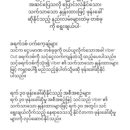
အဆင်ပြေသလို ပြောင်းလဲနိုင်သော၊
သက်သာသော နှုန်းထားဖြင့် ဖုန်းခေါ်
ဆိုနိုင်သည့် နည်းလမ်းများထဲမှ တစ်ခု
ကို ရွေးချယ်ပါ-
ခရက်ဒစ် ပက်ကေ့ချ်များ
သင်က ငွေပမာဏ တစ်ခုခုကို ဝယ်ယူလိုက်သောအခါ Viber
Out ခရက်ဒစ်ကို သင့်ငွေလက်ကျန်ထဲသို့ ထည့်ပေးပါသည်။
သင့်ခရက်ဒစ်ကိုသုံး၍ Viber ၏ သက်သာသော နှုန်းထားများ
ဖြင့် ကမ္ဘာပေါ်ရှိ မည်သည့်နံပါတ်သို့မဆို ဖုန်းခေါ်ဆိုနိုင်
ပါသည်။
ရက် ၃၀ ဖုန်းခေါ်ဆိုနိုင်သည့် အစီအစဉ်များ
ရက် ၃၀ ဖုန်းခေါ်ဆိုမှု အစီအစဉ်ဖြင့် သင်သည် Viber ၏
သက်သာသော နှုန်းထားများဖြင့် ရက် ၃၀ အတွင်း သင်
ရွေးချယ်လိုက်သည့် နေရာဒေသသို့ နိုင်ငံတကာ ဖုန်းခေါ်ဆိုမှု
များကို လုပ်ဆောင်နိုင်သည်။