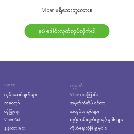
Viber မရှိသေးဘူးလား။
ခုပဲ ဒေါင်းလုတ်လုပ်လိုက်ပါ
VIBER
ကုမ္ပဏီ
လုပ်ဆောင်ချက်များ
Viber အကြောင်း
ဘလော့ဂ်
အမှတ်တံဆိပ် စင်တာ
လုံခြုံရေး
အလုပ်အကိုင်များ
Viber Out
စည်းကမ်းချက်များနှင့် မူဝါဒများ
နှုန်းထားများ
ကိုယ်ရေးလုံခြုံမှု မူဝါဒ