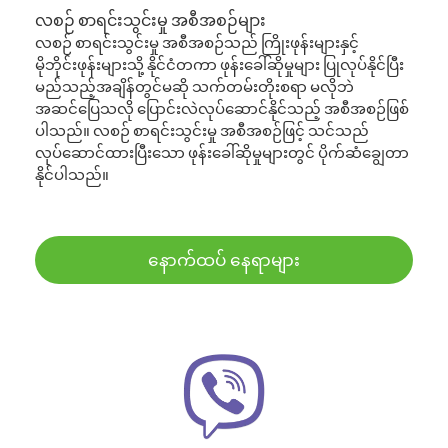
လစဉ် စာရင်းသွင်းမှု အစီအစဉ်များ
လစဉ် စာရင်းသွင်းမှု အစီအစဉ်သည် ကြိုးဖုန်းများနှင့်
မိုဘိုင်းဖုန်းများသို့ နိုင်ငံတကာ ဖုန်းခေါ်ဆိုမှုများ ပြုလုပ်နိုင်ပြီး
မည်သည့်အချိန်တွင်မဆို သက်တမ်းတိုးစရာ မလိုဘဲ
အဆင်ပြေသလို ပြောင်းလဲလုပ်ဆောင်နိုင်သည့် အစီအစဉ်ဖြစ်
ပါသည်။ လစဉ် စာရင်းသွင်းမှု အစီအစဉ်ဖြင့် သင်သည်
လုပ်ဆောင်ထားပြီးသော ဖုန်းခေါ်ဆိုမှုများတွင် ပိုက်ဆံချွေတာ
နိုင်ပါသည်။
နောက်ထပ် နေရာများ