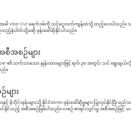
ါ Viber Out ခရက်ဒစ်ကို သင့်ငွေလက်ကျန်ထဲသို့ ထည့်ပေးပါသည်။ သင
ည့်နံပါတ်သို့မဆို ဖုန်းခေါ်ဆိုနိုင်ပါသည်။
် အစီအစဉ်များ
် Viber ၏ သက်သာသော နှုန်းထားများဖြင့် ရက် ၃၀ အတွင်း သင် ရွေးချယ်
်သည်။
ဉ်များ
့် မိုဘိုင်းဖုန်းများသို့ နိုင်ငံတကာ ဖုန်းခေါ်ဆိုမှုများ ပြုလုပ်နိုင်ပြီး
်နိုင်သည့် အစီအစဉ်ဖြစ်ပါသည်။ လစဉ် စာရင်းသွင်းမှု အစီအစဉ်ဖြင့်