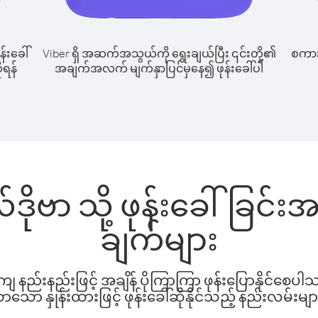
န်းခေါ်
Viber ရှိ အဆက်အသွယ်ကို ရွေးချယ်ပြီး ၎င်းတို့၏
စကားပ
ိုရန်
အချက်အလက် မျက်နှာပြင်မှနေ၍ ဖုန်းခေါ်ပါ
လ်ဒိုဗာ သို့ ဖုန်းခေါ်ခြင
ချက်များ
နည်းနည်းဖြင့် အချိန် ပိုကြာကြာ ဖုန်းပြောနိုင်စေပ
ော နှုန်းထားဖြင့် ဖုန်းခေါ်ဆိုနိုင်သည့် နည်းလမ်းမျာ