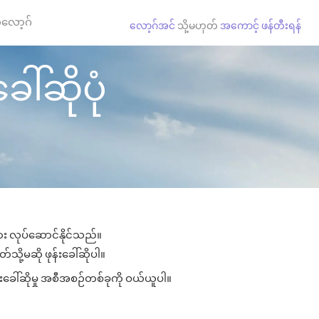
လော့ဂ်
လော့ဂ်အင်
သို့မဟုတ်
အကောင့် ဖန်တီးရန်
ေါ်ဆိုပုံ
ျား လုပ်ဆောင်နိုင်သည်။
်သို့မဆို ဖုန်းခေါ်ဆိုပါ။
်းခေါ်ဆိုမှု အစီအစဉ်တစ်ခုကို ဝယ်ယူပါ။