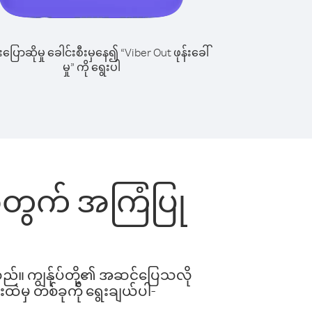
ြောဆိုမှု ခေါင်းစီးမှနေ၍ “Viber Out ဖုန်းခေါ်
မှု” ကို ရွေးပါ
်းအတွက် အကြံပြု
ါသည်။ ကျွန်ုပ်တို့၏ အဆင်ပြေသလို
းထဲမှ တစ်ခုကို ရွေးချယ်ပါ-