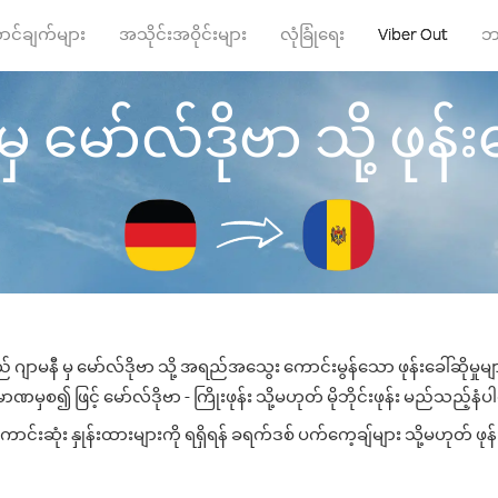
ာင်ချက်များ
အသိုင်းအဝိုင်းများ
လုံခြုံရေး
Viber Out
ဘ
ှ မော်လ်ဒိုဗာ သို့ ဖုန်းခ
် ဂျာမနီ မှ မော်လ်ဒိုဗာ သို့ အရည်အသွေး ကောင်းမွန်သော ဖုန်းခေါ်ဆိုမှုမ
ဏမှစ၍ ဖြင့် မော်လ်ဒိုဗာ - ကြိုးဖုန်း သို့မဟုတ် မိုဘိုင်းဖုန်း မည်သည့်နံပါတ
င်းဆုံး နှုန်းထားများကို ရရှိရန် ခရက်ဒစ် ပက်ကေ့ချ်များ သို့မဟုတ် ဖုန