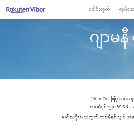
ဒေါင်းလုတ်
လုပ်ဆေ
ဂျာမနီ မ
Viber Out ဖြင့် သင်သည
တစ်မိနစ်လျှင် 39.3 ¢ ပမာ
မော်လ်ဒိုဗာ အတွက် တစ်မိနစ်လျှင် အကော