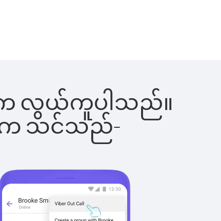
ခြင်းက လွယ်ကူပါသည်။
ိပါက သင်သည်-