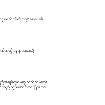
့်ခရက်ဒစ်ကိုသုံး၍ Viber ၏
လိုက်သည့် နေရာဒေသသို့
 မည်သည့်အချိန်တွင်မဆို သက်တမ်းတိုး
 သင်သည် လုပ်ဆောင်ထားပြီးသော