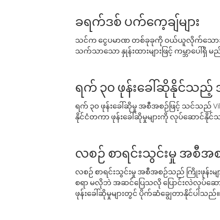
ခရက်ဒစ် ပက်ကေ့ချ်များ
သင်က ငွေပမာဏ တစ်ခုခုကို ဝယ်ယူလိုက်သောအခ
သက်သာသော နှုန်းထားများဖြင့် ကမ္ဘာပေါ်ရှိ မည်သ
ရက် ၃၀ ဖုန်းခေါ်ဆိုနိုင်သည့
ရက် ၃၀ ဖုန်းခေါ်ဆိုမှု အစီအစဉ်ဖြင့် သင်သည
နိုင်ငံတကာ ဖုန်းခေါ်ဆိုမှုများကို လုပ်ဆောင်နိုင
လစဉ် စာရင်းသွင်းမှု အစီအစ
လစဉ် စာရင်းသွင်းမှု အစီအစဉ်သည် ကြိုးဖုန်းများနှင
စရာ မလိုဘဲ အဆင်ပြေသလို ပြောင်းလဲလုပ်ဆောင
ဖုန်းခေါ်ဆိုမှုများတွင် ပိုက်ဆံချွေတာနိုင်ပါသည်။