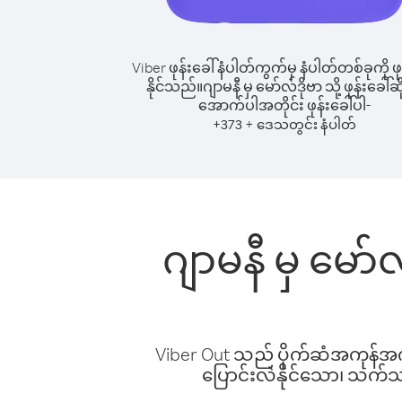
Viber ဖုန်းခေါ်နံပါတ်ကွက်မှ နံပါတ်တစ်ခုကို ဖု
နိုင်သည်။
ဂျာမနီ မှ မော်လ်ဒိုဗာ သို့ ဖုန်းခေါ်ဆ
အောက်ပါအတိုင်း ဖုန်းခေါ်ပါ-
+
+
373
ဒေသတွင်း နံပါတ်
ဂျာမနီ မှ မော်
Viber Out သည် ပိုက်ဆံအကုန်အကျ 
ပြောင်းလဲနိုင်သော၊ သက်သာသ