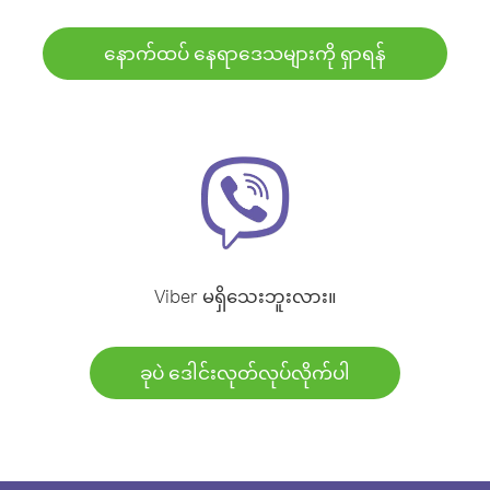
နောက်ထပ် နေရာဒေသများကို ရှာရန်
Viber မရှိသေးဘူးလား။
ခုပဲ ဒေါင်းလုတ်လုပ်လိုက်ပါ