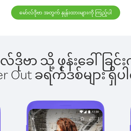
မော်လ်ဒိုဗာ အတွက် နှုန်းထားများကို ကြည့်ပါ
ာ်လ်ဒိုဗာ သို့ ဖုန်းခေါ်
ber Out ခရက်ဒစ်များ ရှ