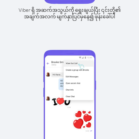
Viber ရှိ အဆက်အသွယ်ကို ရွေးချယ်ပြီး ၎င်းတို့၏
အချက်အလက် မျက်နှာပြင်မှနေ၍ ဖုန်းခေါ်ပါ