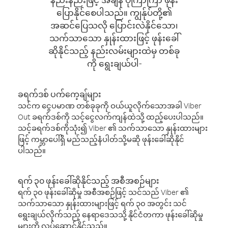
ပြောနိုင်စေပါသည်။ ကျွန်ုပ်တို့၏
အဆင်ပြေသလို ပြောင်းလဲနိုင်သော၊
သက်သာသော နှုန်းထားဖြင့် ဖုန်းခေါ်
ဆိုနိုင်သည့် နည်းလမ်းများထဲမှ တစ်ခု
ကို ရွေးချယ်ပါ-
ခရက်ဒစ် ပက်ကေ့ချ်များ
သင်က ငွေပမာဏ တစ်ခုခုကို ဝယ်ယူလိုက်သောအခါ Viber
Out ခရက်ဒစ်ကို သင့်ငွေလက်ကျန်ထဲသို့ ထည့်ပေးပါသည်။
သင့်ခရက်ဒစ်ကိုသုံး၍ Viber ၏ သက်သာသော နှုန်းထားများ
ဖြင့် ကမ္ဘာပေါ်ရှိ မည်သည့်နံပါတ်သို့မဆို ဖုန်းခေါ်ဆိုနိုင်
ပါသည်။
ရက် ၃၀ ဖုန်းခေါ်ဆိုနိုင်သည့် အစီအစဉ်များ
ရက် ၃၀ ဖုန်းခေါ်ဆိုမှု အစီအစဉ်ဖြင့် သင်သည် Viber ၏
သက်သာသော နှုန်းထားများဖြင့် ရက် ၃၀ အတွင်း သင်
ရွေးချယ်လိုက်သည့် နေရာဒေသသို့ နိုင်ငံတကာ ဖုန်းခေါ်ဆိုမှု
များကို လုပ်ဆောင်နိုင်သည်။