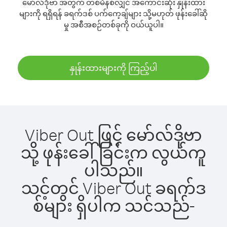
မော်လ်ဒိုဗာ အတွက် တစ်မိနစ်လျှင် အကောင်းဆုံး နှုန်းထား
များကို ရရှိရန် ခရက်ဒစ် ပက်ကေ့ချ်များ သို့မဟုတ် ဖုန်းခေါ်ဆို
မှု အစီအစဉ်တစ်ခုကို ဝယ်ယူပါ။
နှုန်းထားများကို ကြည့်ပါ
Viber Out ဖြင့် မော်လ်ဒိုဗာ
သို့ ဖုန်းခေါ်ခြင်းက လွယ်ကူ
ပါသည်။
သင့်တွင် Viber Out ခရက်ဒ
စ်များ ရှိပါက သင်သည်-