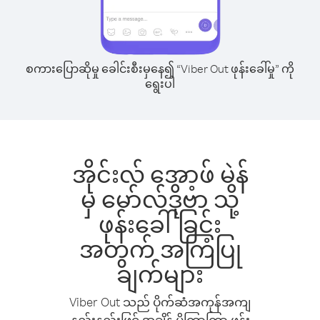
စကားပြောဆိုမှု ခေါင်းစီးမှနေ၍ “Viber Out ဖုန်းခေါ်မှု” ကို
ရွေးပါ
အိုင်းလ် အော့ဖ် မဲန်
မှ မော်လ်ဒိုဗာ သို့
ဖုန်းခေါ်ခြင်း
အတွက် အကြံပြု
ချက်များ
Viber Out သည် ပိုက်ဆံအကုန်အကျ
နည်းနည်းဖြင့် အချိန် ပိုကြာကြာ ဖုန်း