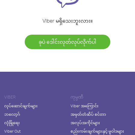
Viber မရှိသေးဘူးလား။
ခုပဲ ဒေါင်းလုတ်လုပ်လိုက်ပါ
VIBER
ကုမ္ပဏီ
လုပ်ဆောင်ချက်များ
Viber အကြောင်း
ဘလော့ဂ်
အမှတ်တံဆိပ် စင်တာ
လုံခြုံရေး
အလုပ်အကိုင်များ
Viber Out
စည်းကမ်းချက်များနှင့် မူဝါဒများ