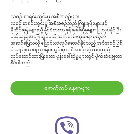
လစဉ် စာရင်းသွင်းမှု အစီအစဉ်များ
လစဉ် စာရင်းသွင်းမှု အစီအစဉ်သည် ကြိုးဖုန်းများနှင့်
မိုဘိုင်းဖုန်းများသို့ နိုင်ငံတကာ ဖုန်းခေါ်ဆိုမှုများ ပြုလုပ်နိုင်ပြီး
မည်သည့်အချိန်တွင်မဆို သက်တမ်းတိုးစရာ မလိုဘဲ
အဆင်ပြေသလို ပြောင်းလဲလုပ်ဆောင်နိုင်သည့် အစီအစဉ်ဖြစ်
ပါသည်။ လစဉ် စာရင်းသွင်းမှု အစီအစဉ်ဖြင့် သင်သည်
လုပ်ဆောင်ထားပြီးသော ဖုန်းခေါ်ဆိုမှုများတွင် ပိုက်ဆံချွေတာ
နိုင်ပါသည်။
နောက်ထပ် နေရာများ