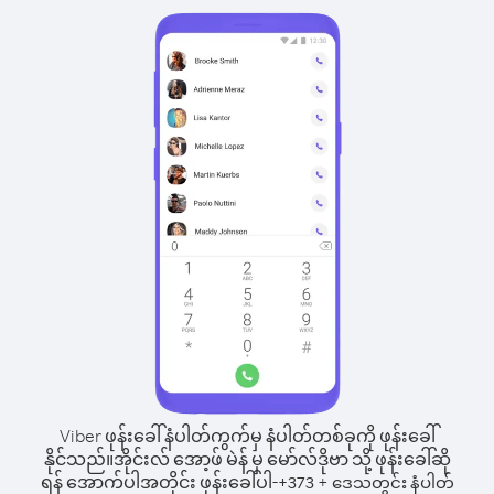
Viber ဖုန်းခေါ်နံပါတ်ကွက်မှ နံပါတ်တစ်ခုကို ဖုန်းခေါ်
နိုင်သည်။
အိုင်းလ် အော့ဖ် မဲန် မှ မော်လ်ဒိုဗာ သို့ ဖုန်းခေါ်ဆို
ရန် အောက်ပါအတိုင်း ဖုန်းခေါ်ပါ-
+
+
373
ဒေသတွင်း နံပါတ်