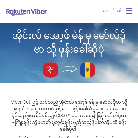
လော့ဂ်အင်
Togg
navig
အိုင်းလ် အော့ဖ် မဲန် မှ မော်လ်ဒို
ဗာ သို့ ဖုန်းခေါ်ဆိုပုံ
Viber Out ဖြင့် သင်သည် အိုင်းလ် အော့ဖ် မဲန် မှ မော်လ်ဒိုဗာ သို့
အရည်အသွေး ကောင်းမွန်သော ဖုန်းခေါ်ဆိုမှုများ လုပ်ဆောင်
နိုင်သည်။
တစ်မိနစ်လျှင် 33.0 ¢ ပမာဏမှစ၍ ဖြင့် မော်လ်ဒိုဗာ
- ကြိုးဖုန်း သို့မဟုတ် မိုဘိုင်းဖုန်း မည်သည့်နံပါတ်သို့မဆို ဖုန်း
ခေါ်ဆိုပါ။