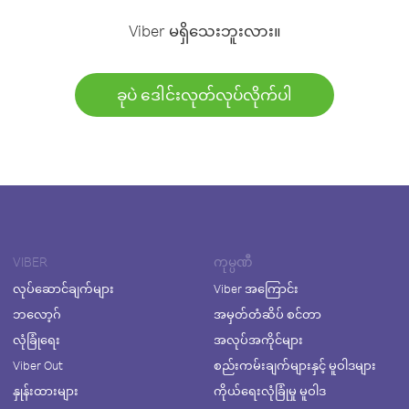
Viber မရှိသေးဘူးလား။
ခုပဲ ဒေါင်းလုတ်လုပ်လိုက်ပါ
VIBER
ကုမ္ပဏီ
လုပ်ဆောင်ချက်များ
Viber အကြောင်း
ဘလော့ဂ်
အမှတ်တံဆိပ် စင်တာ
လုံခြုံရေး
အလုပ်အကိုင်များ
Viber Out
စည်းကမ်းချက်များနှင့် မူဝါဒများ
နှုန်းထားများ
ကိုယ်ရေးလုံခြုံမှု မူဝါဒ