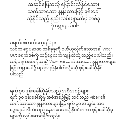
အဆင်ပြေသလို ပြောင်းလဲနိုင်သော၊
သက်သာသော နှုန်းထားဖြင့် ဖုန်းခေါ်
ဆိုနိုင်သည့် နည်းလမ်းများထဲမှ တစ်ခု
ကို ရွေးချယ်ပါ-
ခရက်ဒစ် ပက်ကေ့ချ်များ
သင်က ငွေပမာဏ တစ်ခုခုကို ဝယ်ယူလိုက်သောအခါ Viber
Out ခရက်ဒစ်ကို သင့်ငွေလက်ကျန်ထဲသို့ ထည့်ပေးပါသည်။
သင့်ခရက်ဒစ်ကိုသုံး၍ Viber ၏ သက်သာသော နှုန်းထားများ
ဖြင့် ကမ္ဘာပေါ်ရှိ မည်သည့်နံပါတ်သို့မဆို ဖုန်းခေါ်ဆိုနိုင်
ပါသည်။
ရက် ၃၀ ဖုန်းခေါ်ဆိုနိုင်သည့် အစီအစဉ်များ
ရက် ၃၀ ဖုန်းခေါ်ဆိုမှု အစီအစဉ်ဖြင့် သင်သည် Viber ၏
သက်သာသော နှုန်းထားများဖြင့် ရက် ၃၀ အတွင်း သင်
ရွေးချယ်လိုက်သည့် နေရာဒေသသို့ နိုင်ငံတကာ ဖုန်းခေါ်ဆိုမှု
များကို လုပ်ဆောင်နိုင်သည်။