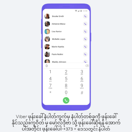
Viber ဖုန်းခေါ်နံပါတ်ကွက်မှ နံပါတ်တစ်ခုကို ဖုန်းခေါ်
နိုင်သည်။
ကူဝိတ် မှ မော်လ်ဒိုဗာ သို့ ဖုန်းခေါ်ဆိုရန် အောက်
ပါအတိုင်း ဖုန်းခေါ်ပါ-
+
+
373
ဒေသတွင်း နံပါတ်