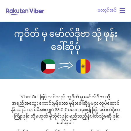
လော့ဂ်အင်
Togg
navig
ကူဝိတ် မှ မော်လ်ဒိုဗာ သို့ ဖုန်း
ခေါ်ဆိုပုံ
Viber Out ဖြင့် သင်သည် ကူဝိတ် မှ မော်လ်ဒိုဗာ သို့
အရည်အသွေး ကောင်းမွန်သော ဖုန်းခေါ်ဆိုမှုများ လုပ်ဆောင်
နိုင်သည်။
တစ်မိနစ်လျှင် 33.0 ¢ ပမာဏမှစ၍ ဖြင့် မော်လ်ဒိုဗာ
- ကြိုးဖုန်း သို့မဟုတ် မိုဘိုင်းဖုန်း မည်သည့်နံပါတ်သို့မဆို ဖုန်း
ခေါ်ဆိုပါ။