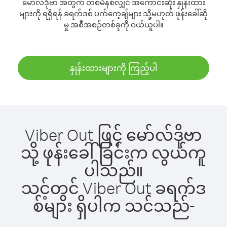
မော်လ်ဒိုဗာ အတွက် တစ်မိနစ်လျှင် အကောင်းဆုံး နှုန်းထား
များကို ရရှိရန် ခရက်ဒစ် ပက်ကေ့ချ်များ သို့မဟုတ် ဖုန်းခေါ်ဆို
မှု အစီအစဉ်တစ်ခုကို ဝယ်ယူပါ။
နှုန်းထားများကို ကြည့်ပါ
Viber Out ဖြင့် မော်လ်ဒိုဗာ
သို့ ဖုန်းခေါ်ခြင်းက လွယ်ကူ
ပါသည်။
သင့်တွင် Viber Out ခရက်ဒ
စ်များ ရှိပါက သင်သည်-