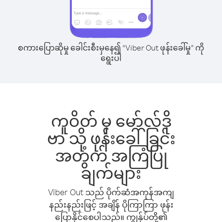
စကားပြောဆိုမှု ခေါင်းစီးမှနေ၍ “Viber Out ဖုန်းခေါ်မှု” ကို
ရွေးပါ
ကူဝိတ် မှ မော်လ်ဒို
ဗာ သို့ ဖုန်းခေါ်ခြင်း
အတွက် အကြံပြု
ချက်များ
Viber Out သည် ပိုက်ဆံအကုန်အကျ
နည်းနည်းဖြင့် အချိန် ပိုကြာကြာ ဖုန်း
ပြောနိုင်စေပါသည်။ ကျွန်ုပ်တို့၏