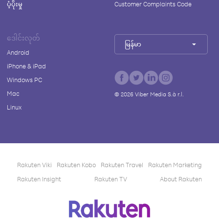
ပံ့ပိုးမှု
Customer Complaints Code
ဒေါင်းလုတ်
မြန်မာ
Android
iPhone & iPad
Windows PC
Mac
©
2026
Viber Media S.à r.l.
Linux
Rakuten Viki
Rakuten Kobo
Rakuten Travel
Rakuten Marketing
Rakuten Insight
Rakuten TV
About Rakuten