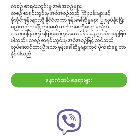
လစဉ် စာရင်းသွင်းမှု အစီအစဉ်များ
လစဉ် စာရင်းသွင်းမှု အစီအစဉ်သည် ကြိုးဖုန်းများနှင့်
မိုဘိုင်းဖုန်းများသို့ နိုင်ငံတကာ ဖုန်းခေါ်ဆိုမှုများ ပြုလုပ်နိုင်ပြီး
မည်သည့်အချိန်တွင်မဆို သက်တမ်းတိုးစရာ မလိုဘဲ
အဆင်ပြေသလို ပြောင်းလဲလုပ်ဆောင်နိုင်သည့် အစီအစဉ်ဖြစ်
ပါသည်။ လစဉ် စာရင်းသွင်းမှု အစီအစဉ်ဖြင့် သင်သည်
လုပ်ဆောင်ထားပြီးသော ဖုန်းခေါ်ဆိုမှုများတွင် ပိုက်ဆံချွေတာ
နိုင်ပါသည်။
နောက်ထပ် နေရာများ