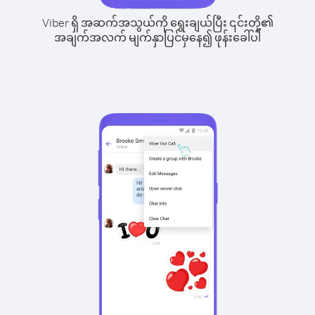
Viber ရှိ အဆက်အသွယ်ကို ရွေးချယ်ပြီး ၎င်းတို့၏
အချက်အလက် မျက်နှာပြင်မှနေ၍ ဖုန်းခေါ်ပါ