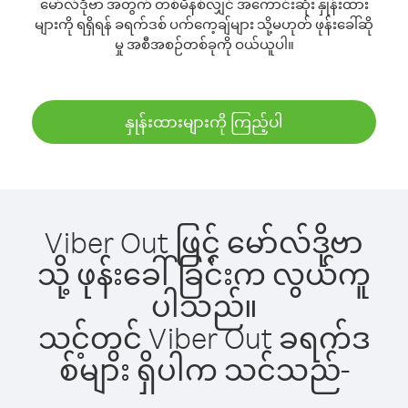
မော်လ်ဒိုဗာ အတွက် တစ်မိနစ်လျှင် အကောင်းဆုံး နှုန်းထား
များကို ရရှိရန် ခရက်ဒစ် ပက်ကေ့ချ်များ သို့မဟုတ် ဖုန်းခေါ်ဆို
မှု အစီအစဉ်တစ်ခုကို ဝယ်ယူပါ။
နှုန်းထားများကို ကြည့်ပါ
Viber Out ဖြင့် မော်လ်ဒိုဗာ
သို့ ဖုန်းခေါ်ခြင်းက လွယ်ကူ
ပါသည်။
သင့်တွင် Viber Out ခရက်ဒ
စ်များ ရှိပါက သင်သည်-