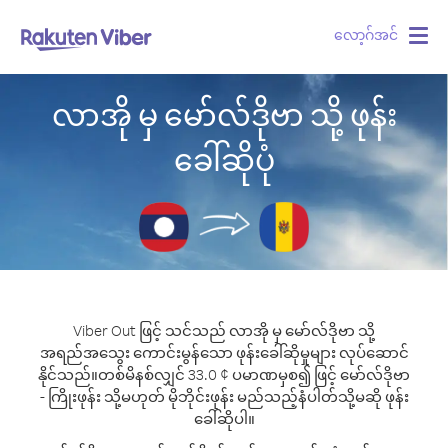
လော့ဂ်အင်
Togg
navig
လာအို မှ မော်လ်ဒိုဗာ သို့ ဖုန်း
ခေါ်ဆိုပုံ
Viber Out ဖြင့် သင်သည် လာအို မှ မော်လ်ဒိုဗာ သို့
အရည်အသွေး ကောင်းမွန်သော ဖုန်းခေါ်ဆိုမှုများ လုပ်ဆောင်
နိုင်သည်။
တစ်မိနစ်လျှင် 33.0 ¢ ပမာဏမှစ၍ ဖြင့် မော်လ်ဒိုဗာ
- ကြိုးဖုန်း သို့မဟုတ် မိုဘိုင်းဖုန်း မည်သည့်နံပါတ်သို့မဆို ဖုန်း
ခေါ်ဆိုပါ။