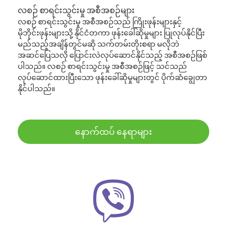
လစဉ် စာရင်းသွင်းမှု အစီအစဉ်များ
လစဉ် စာရင်းသွင်းမှု အစီအစဉ်သည် ကြိုးဖုန်းများနှင့်
မိုဘိုင်းဖုန်းများသို့ နိုင်ငံတကာ ဖုန်းခေါ်ဆိုမှုများ ပြုလုပ်နိုင်ပြီး
မည်သည့်အချိန်တွင်မဆို သက်တမ်းတိုးစရာ မလိုဘဲ
အဆင်ပြေသလို ပြောင်းလဲလုပ်ဆောင်နိုင်သည့် အစီအစဉ်ဖြစ်
ပါသည်။ လစဉ် စာရင်းသွင်းမှု အစီအစဉ်ဖြင့် သင်သည်
လုပ်ဆောင်ထားပြီးသော ဖုန်းခေါ်ဆိုမှုများတွင် ပိုက်ဆံချွေတာ
နိုင်ပါသည်။
နောက်ထပ် နေရာများ