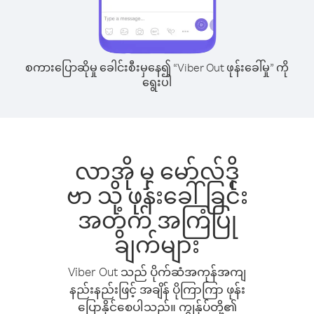
စကားပြောဆိုမှု ခေါင်းစီးမှနေ၍ “Viber Out ဖုန်းခေါ်မှု” ကို
ရွေးပါ
လာအို မှ မော်လ်ဒို
ဗာ သို့ ဖုန်းခေါ်ခြင်း
အတွက် အကြံပြု
ချက်များ
Viber Out သည် ပိုက်ဆံအကုန်အကျ
နည်းနည်းဖြင့် အချိန် ပိုကြာကြာ ဖုန်း
ပြောနိုင်စေပါသည်။ ကျွန်ုပ်တို့၏