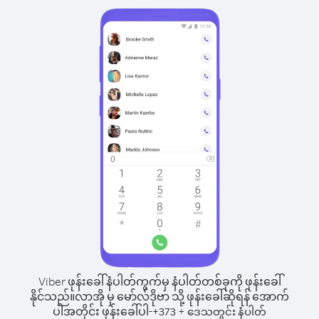
Viber ဖုန်းခေါ်နံပါတ်ကွက်မှ နံပါတ်တစ်ခုကို ဖုန်းခေါ်
နိုင်သည်။
လာအို မှ မော်လ်ဒိုဗာ သို့ ဖုန်းခေါ်ဆိုရန် အောက်
ပါအတိုင်း ဖုန်းခေါ်ပါ-
+
+
373
ဒေသတွင်း နံပါတ်