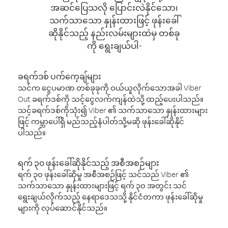
အဆင်ပြေသလို ပြောင်းလဲနိုင်သော၊
သက်သာသော နှုန်းထားဖြင့် ဖုန်းခေါ်
ဆိုနိုင်သည့် နည်းလမ်းများထဲမှ တစ်ခု
ကို ရွေးချယ်ပါ-
ခရက်ဒစ် ပက်ကေ့ချ်များ
သင်က ငွေပမာဏ တစ်ခုခုကို ဝယ်ယူလိုက်သောအခါ Viber
Out ခရက်ဒစ်ကို သင့်ငွေလက်ကျန်ထဲသို့ ထည့်ပေးပါသည်။
သင့်ခရက်ဒစ်ကိုသုံး၍ Viber ၏ သက်သာသော နှုန်းထားများ
ဖြင့် ကမ္ဘာပေါ်ရှိ မည်သည့်နံပါတ်သို့မဆို ဖုန်းခေါ်ဆိုနိုင်
ပါသည်။
ရက် ၃၀ ဖုန်းခေါ်ဆိုနိုင်သည့် အစီအစဉ်များ
ရက် ၃၀ ဖုန်းခေါ်ဆိုမှု အစီအစဉ်ဖြင့် သင်သည် Viber ၏
သက်သာသော နှုန်းထားများဖြင့် ရက် ၃၀ အတွင်း သင်
ရွေးချယ်လိုက်သည့် နေရာဒေသသို့ နိုင်ငံတကာ ဖုန်းခေါ်ဆိုမှု
များကို လုပ်ဆောင်နိုင်သည်။