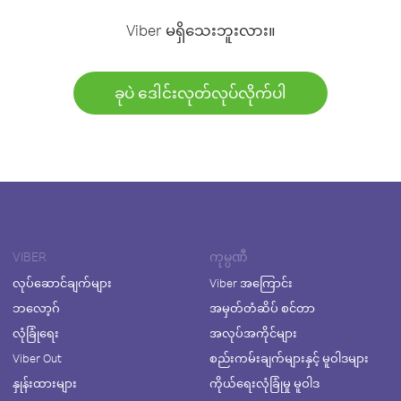
Viber မရှိသေးဘူးလား။
ခုပဲ ဒေါင်းလုတ်လုပ်လိုက်ပါ
VIBER
ကုမ္ပဏီ
လုပ်ဆောင်ချက်များ
Viber အကြောင်း
ဘလော့ဂ်
အမှတ်တံဆိပ် စင်တာ
လုံခြုံရေး
အလုပ်အကိုင်များ
Viber Out
စည်းကမ်းချက်များနှင့် မူဝါဒများ
နှုန်းထားများ
ကိုယ်ရေးလုံခြုံမှု မူဝါဒ