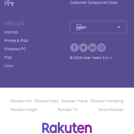
ပံ့ပိုးမှု
Customer Complaints Code
ဒေါင်းလုတ်
မြန်မာ
Android
iPhone & iPad
Windows PC
Mac
©
2026
Viber Media S.à r.l.
Linux
Rakuten Viki
Rakuten Kobo
Rakuten Travel
Rakuten Marketing
Rakuten Insight
Rakuten TV
About Rakuten