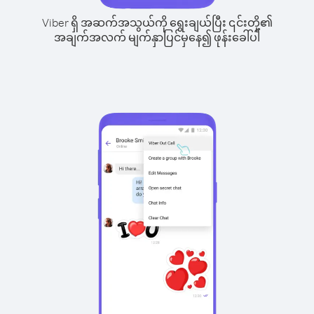
Viber ရှိ အဆက်အသွယ်ကို ရွေးချယ်ပြီး ၎င်းတို့၏
အချက်အလက် မျက်နှာပြင်မှနေ၍ ဖုန်းခေါ်ပါ